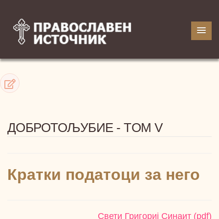
ДОБРОТОЉУБИЕ - TOM V
Кратки податоци за него
Свети Григориј Синаит (pdf)