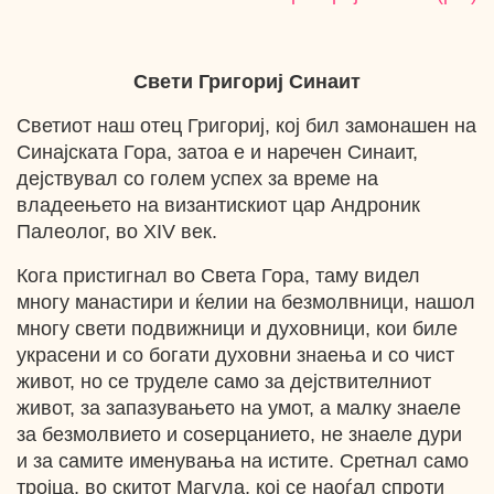
Свети Григориј Синаит
Светиот наш отец Григориј, кој бил замонашен на
Синајската Гора, затоа е и наречен Синаит,
дејствувал со голем успех за време на
владеењето на византискиот цар Андроник
Палеолог, во ХIV век.
Кога пристигнал во Света Гора, таму видел
многу манастири и ќелии на безмолвници, нашол
многу свети подвижници и духовници, кои биле
украсени и со богати духовни знаења и со чист
живот, но се труделе само за дејствителниот
живот, за запазувањето на умот, а малку знаеле
за безмолвието и соѕерцанието, не знаеле дури
и за самите именувања на истите. Сретнал само
тројца, во скитот Магула, кој се наоѓал спроти