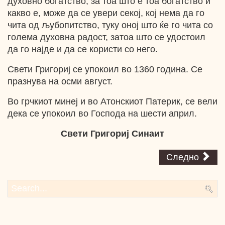
духовно богатство, за тоа што е тоа богатство и
какво е, може да се увери секој, кој нема да го
чита од љубопитство, туку оној што ќе го чита со
голема духовна радост, затоа што се удостоил
да го најде и да се користи со него.
Свети Григориј се упокоил во 1360 година. Се
празнува на осми август.
Во грчкиот минеј и во Атонскиот Патерик, се вели
дека се упокоил во Господа на шести април.
Свети Григориј Синаит
Следно