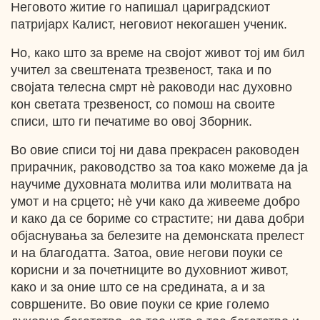
Неговото житие го напишал цариградскиот
патријарх Калист, неговиот некогашен ученик.
Но, како што за време на својот живот тој им бил
учител за свештената трезвеност, така и по
својата телесна смрт нѐ раководи нас духовно
кон светата трезвеност, со помош на своите
списи, што ги печатиме во овој Зборник.
Во овие списи тој ни дава прекрасен раководен
прирачник, раководство за тоа како можеме да ја
научиме духовната молитва или молитвата на
умот и на срцето; нѐ учи како да живееме добро
и како да се бориме со страстите; ни дава добри
објаснувања за белезите на демонската прелест
и на благодатта. Затоа, овие негови поуки се
корисни и за почетниците во духовниот живот,
како и за оние што се на средината, а и за
совршените. Во овие поуки се крие големо