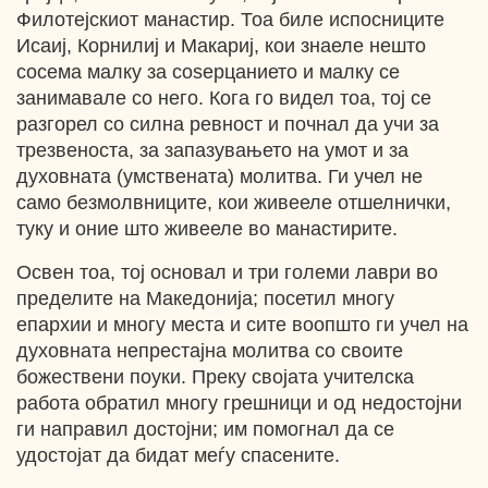
Филотејскиот манастир. Тоа биле испосниците
Исаиј, Корнилиј и Макариј, кои знаеле нешто
сосема малку за соѕерцанието и малку се
занимавале со него. Кога го видел тоа, тој се
разгорел со силна ревност и почнал да учи за
трезвеноста, за запазувањето на умот и за
духовната (умствената) молитва. Ги учел не
само безмолвниците, кои живееле отшелнички,
туку и оние што живееле во манастирите.
Освен тоа, тој основал и три големи лаври во
пределите на Македонија; посетил многу
епархии и многу места и сите воопшто ги учел на
духовната непрестајна молитва со своите
божествени поуки. Преку својата учителска
работа обратил многу грешници и од недостојни
ги направил достојни; им помогнал да се
удостојат да бидат меѓу спасените.