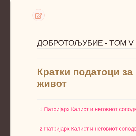
ДОБРОТОЉУБИЕ - TOM V
Кратки податоци за
живот
1 Патријарх Калист и неговиот сопод
2 Патријарх Калист и неговиот сопод