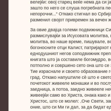
велејќи: овој старец веќе нема да си ј
зашто по него се слуша погребната п
непорочни...“ Откако стигнал во Србија
разменил својот привремен за вечен ж
За овие двајца големи подвижници С
размислувајќи за Исусовата молитва, 
молитва, во наше време, пишувале, в
богоносните отци Калист, патријархот 
еднодушниот негов соподвижник препо
книгата што ја составиле богомудро, в
потполно и совршено сето она што се 
Тие израснале и своето образование г
град. Откако напуштиле сѐ што е свет
почетокот живееле монашки и во посл
заедница, а потоа, заедно живееле н
живеејќи само во Христа, онака како 
Христос, што се молел: ,Оче Свети, за
оние, што си Ми ги дал, за да бидат е