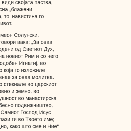
а види својата паства,
есна „блажени
, тој навистина го
ивот.
имеон Солунски,
говори вака: „За оваа
одени од Светиот Дух,
на новиот Рим и со него
добен Игнатиј, во
о која го изложиле
знае за оваа молитва.
о стекнале во царскиот
овно и земно, во
ушност во манастирска
ебесно подвижништво,
и Самиот Господ Исус
пази ги во Твоето име;
дно, како што сме и Ние“