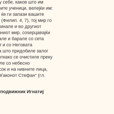
у себе, каков што им
ите ученици, велејќи им:
 ќе ги запази вашите
Филип. 4, 7), тој мир го
инале и во другиот
чниот мир, соѕерцавајќи
але и барале со сета
т и со Неговата
а што придобиле залог
откако се очистиле преку
ле со небесно
ок и на нивните лица,
иѓаконот Стефан“ (гл.
оподвижник Игнатиј