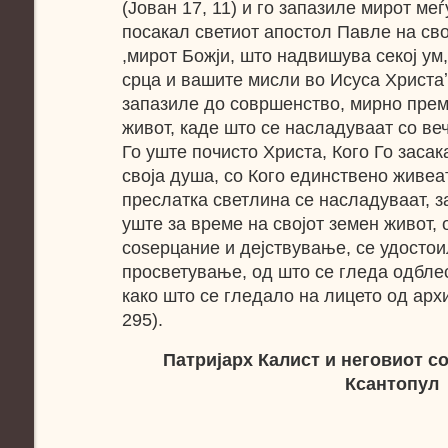
(Јован 17, 11) и го запазиле мирот меѓ
посакал светиот апостол Павле на сво
,мирот Божји, што надвишува секој ум,
срца и вашите мисли во Исуса Христаʼ (
запазиле до совршенство, мирно прем
живот, каде што се насладуваат со ве
Го уште почисто Христа, Кого Го засак
своја душа, со Кого единствено живеа
преслатка светлина се насладуваат, з
уште за време на својот земен живот, 
соѕерцание и дејствување, се удостои
просветување, од што се гледа одблес
како што се гледало на лицето од арх
295).
Патријарх Калист и неговиот
с
Ксантопул