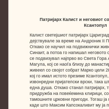
Патријарх Калист и неговиот
с
Ксантопул
Калист светејшиот патријарх Цариград
дејствувале за време на Андроник II П
Откако се научил на подвижнички живо
Синаит, а потоа го напишал неговото 
се подвизувал најпрво во Света Гора 
Магула, кој се наоѓа близу до манасти
живеел со својот собрат Марко цели 28
кој го имал истото презиме Ксантопул,
извонредни пријателски врски, така ш
една душа. Откако станал патријарх, т
придружба на повеќемина клирици, со
тамошните црковни пригоди. Тогаш ја 
каде што Максим Капсокаливит му ја п