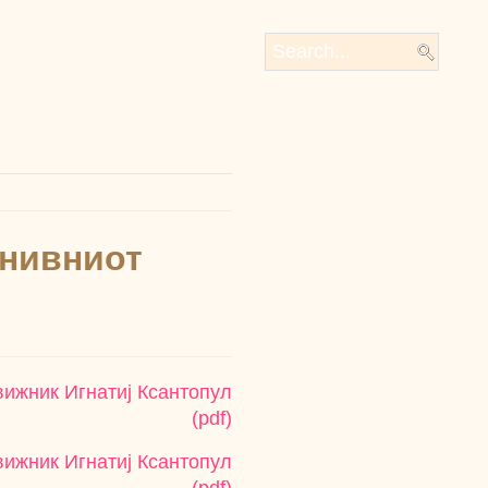
 нивниот
вижник Игнатиј Ксантопул
(pdf)
вижник Игнатиј Ксантопул