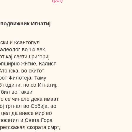
(pdf)
оподвижник Игнатиј
ски и Ксантопул
алеолог во 14 век.
т кај свети Григориј
опширно житие, Калист
Атонска, во скитот
рот Филотеја. Таму
 години, но со Игнатиј,
 бил во такви
то се чинело дека имаат
ој тргнал во Србија, во
 цел да внесе мир во
посетил и Света Гора
ретскажал скората смрт,