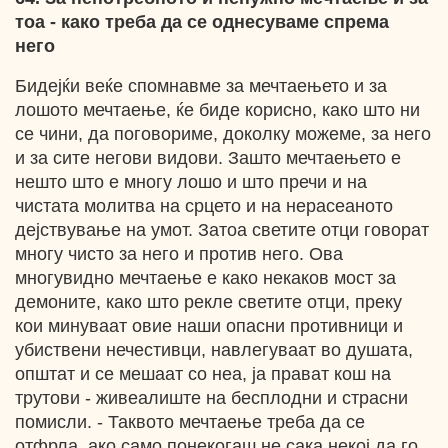
тоа
- како треба да се однесуваме спрема
него
Бидејќи веќе спомнавме за мечтаењето и за
лошото мечтаење, ќе биде корисно, како што ни
се чини, да поговориме, доколку можеме, за него
и за сите негови видови. Зашто мечтаењето е
нешто што е многу лошо и што пречи и на
чистата молитва на срцето и на нерасеаното
дејствување на умот. Затоа светите отци говорат
многу чисто за него и против него. Ова
многувидно мечтаење е како некаков мост за
демоните, како што рекле светите отци, преку
кои минуваат овие наши опасни противници и
убиствени нечестивци, навлегуваат во душата,
општат и се мешаат со неа, ја прават кош на
трутови - живеалиште на бесплодни и страсни
помисли. - Таквото мечтаење треба да се
отфрла, ако само понекогаш не сака некој да го