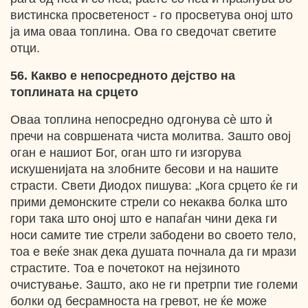
вистинска просветеност - го просветува оној што
ја има оваа топлина. Ова го сведочат светите
отци.
56. Какво е непосредното дејство на
топлината на срцето
Оваа топлина непосредно одгонува сѐ што ѝ
пречи на совршената чиста молитва. Зашто овој
оган е нашиот Бог, оган што ги изгорува
искушенијата на злобните бесови и на нашите
страсти. Свети Диодох пишува: „Кога срцето ќе ги
прими демонските стрели со некаква болка што
гори така што оној што е напаѓан чини дека ги
носи самите тие стрели забодени во своето тело,
тоа е веќе знак дека душата почнала да ги мрази
страстите. Тоа е почетокот на нејзиното
очистување. Зашто, ако не ги претрпи тие големи
болки од бесрамноста на гревот, не ќе може