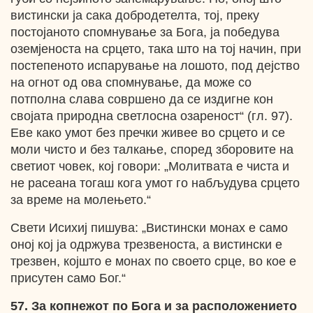
вистински ја сака добродетелта, тој, преку
постојаното спомнување за Бога, ја победува
оземјеноста на срцето, така што на тој начин, при
постепеното испарување на лошото, под дејство
на огнот од ова спомнување, да може со
потполна слава совршено да се издигне кон
својата природна светлосна озареност“ (гл. 97).
Еве како умот без пречки живее во срцето и се
моли чисто и без талкање, според зборовите на
светиот човек, кој говори: „Молитвата е чиста и
не расеана тогаш кога умот го набљудува срцето
за време на молењето.“
Свети Исихиј пишува: „Вистински монах е само
оној кој ја одржува трезвеноста, а вистински е
трезвен, којшто е монах по своето срце, во кое е
присутен само Бог.“
57. За копнежот по Бога и за расположението