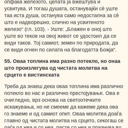
опфаќа железото, целата ја вжештува и
усвитува. И тогаш душата, останувајќи сѐ уште
таа иста душа, останува само недостапна за сѐ
што е надворешно, слично на усвитеното
железо“ (гл. 103). - Уште: „Блажен е оној што
уште во теков на овој живот се удостоил да се
види таков. Тој самиот, земен по природата, да
се види огнен по силата на благодатта Божја“.
55. Оваа топлина има разно потекло, но онаа
што произлегува од чистата молитва на
срцето е вистинската
Треба да знаеш дека оваа топлина има различно
потекло во нас и различно престојување. Ова е
очигледно, врз основа на светоотечките
искажувања, но не смееме да кажеме дека ова
го знаеме и од самиот опит. Оваа молитва доаѓа
главно од чистата молитва на срцето, секогаш се
раѓа од неа и со неа, расте со неа и празнува во