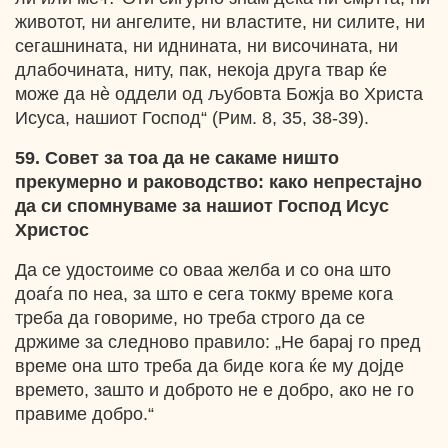
животот, ни ангелите, ни властите, ни силите, ни
сегашнината, ни иднината, ни височината, ни
длабочината, ниту, пак, некоја друга твар ќе
може да нѐ оддели од љубовта Божја во Христа
Исуса, нашиот Господ“ (Рим. 8, 35, 38-39).
59. Совет за тоа да не сакаме ништо
прекумерно и раководство: како непрестајно
да си спомнуваме за нашиот Господ Исус
Христос
Да се удостоиме со оваа желба и со она што
доаѓа по неа, за што е сега токму време кога
треба да говориме, но треба строго да се
држиме за следново правило: „Не барај го пред
време она што треба да биде кога ќе му дојде
времето, зашто и доброто не е добро, ако не го
правиме добро.“