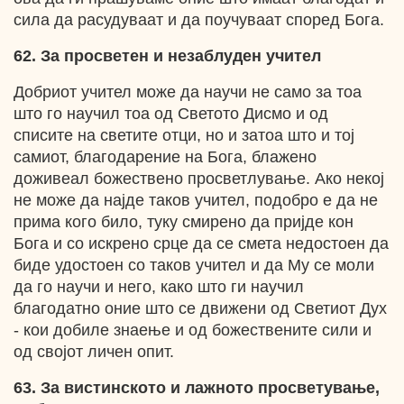
сила да расудуваат и да поучуваат според Бога.
62. За просветен и незаблуден учител
Добриот учител може да научи не само за тоа
што го научил тоа од Светото Дисмо и од
списите на светите отци, но и затоа што и тој
самиот, благодарение на Бога, блажено
доживеал божествено просветлување. Ако некој
не може да најде таков учител, подобро е да не
прима кого било, туку смирено да пријде кон
Бога и со искрено срце да се смета недостоен да
биде удостоен со таков учител и да Му се моли
да го научи и него, како што ги научил
благодатно оние што се движени од Светиот Дух
- кои добиле знаење и од божествените сили и
од својот личен опит.
63. За вистинското и лажното просветување,