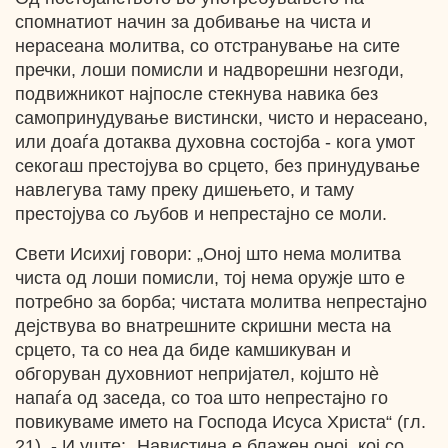
спомнатиот начин за добивање на чиста и
нерасеана молитва, со отстранување на сите
пречки, лоши помисли и надворешни незгоди,
подвижникот најпосле стекнува навика без
самопринудување вистински, чисто и нерасеано,
или доаѓа дотаква духовна состојба - кога умот
секогаш престојува во срцето, без принудување
навлегува таму преку дишењето, и таму
престојува со љубов и непрестајно се моли.
Свети Исихиј говори: „Оној што нема молитва
чиста од лоши помисли, тој нема оружје што е
потребно за борба; чистата молитва непрестајно
дејствува во внатрешните скришни места на
срцето, та со неа да биде камшикуван и
обгоруван духовниот непријател, којшто нѐ
напаѓа од заседа, со тоа што непрестајно го
повикуваме името на Господа Исуса Христа“ (гл.
21). - И уште: „Навистина е блажен оној, кој со