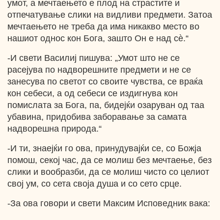
умот, а мечтаењето е плод на страстите и
отпечатување слики на видливи предмети. Затоа
мечтаењето не треба да има никакво место во
нашиот однос кон Бога, зашто Он е над сѐ.“
-И свети Василиј пишува: „Умот што не се
расејува по надворешните предмети и не се
занесува по светот со своите чувства, се враќа
кон себеси, а од себеси се издигнува кон
помислата за Бога, па, бидејќи озаруван од таа
убавина, придобива заборавање за самата
надворешна природа.“
-И ти, знаејќи го ова, принудувајќи се, со Божја
помош, секој час, да се молиш без мечтаење, без
слики и вообразби, да се молиш чисто со целиот
свој ум, со сета своја душа и со сето срце.
-За ова говори и свети Максим Исповедник вака: