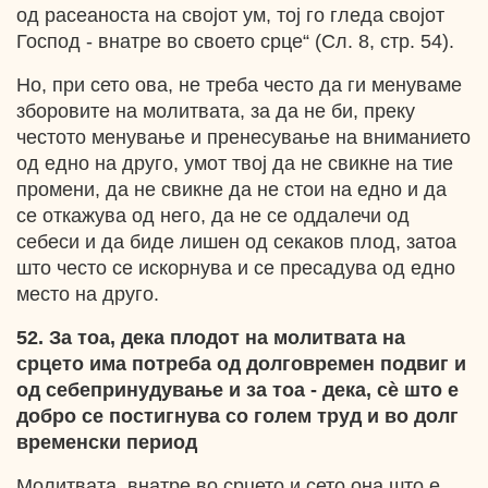
од расеаноста на својот ум, тој го гледа својот
Господ - внатре во своето срце“ (Сл. 8, стр. 54).
Но, при сето ова, не треба често да ги менуваме
зборовите на молитвата, за да не би, преку
честото менување и пренесување на вниманието
од едно на друго, умот твој да не свикне на тие
промени, да не свикне да не стои на едно и да
се откажува од него, да не се оддалечи од
себеси и да биде лишен од секаков плод, затоа
што често се искорнува и се пресадува од едно
место на друго.
52. За тоа, дека плодот на молитвата на
срцето има потреба од долговремен подвиг и
од себепринудување и за тоа
- дека, с
ѐ што е
добро се постигнува со голем труд и во долг
временски период
Молитвата, внатре во срцето и сето она што е