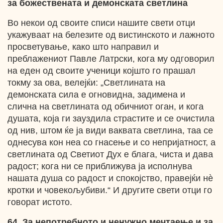
за божествената и демонската светлина
Во некои од своите списи нашите свети отци
укажуваат на белезите од вистинското и лажното
просветување, како што направил и
преблажениот Павле Латрски, кога му одговорил
на еден од своите ученици којшто го прашал
токму за ова, велејќи: „Светлината на
демонската сила е огновидна, задимена и
слична на светлината од обичниот оган, и кога
душата, која ги зауздила страстите и се очистила
од нив, штом ќе ја види ваквата светлина, таа се
однесува кон неа со гнасење и со непријатност, а
светлината од Светиот Дух е блага, чиста и дава
радост; кога ни се приближува ја исполнува
нашата душа со радост и спокојство, правејќи нѐ
кротки и човекољубиви.“ И другите свети отци го
говорат истото.
64. За непотребното и ненужно мечтаење и за