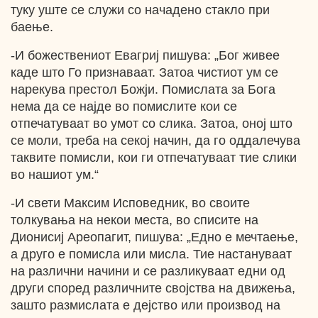
туку уште се служи со начадено стакло при
баење.
-И божествениот Евагриј пишува: „Бог живее
каде што Го признаваат. Затоа чистиот ум се
нарекува престол Божји. Помислата за Бога
нема да се најде во помислите кои се
отпечатуваат во умот со слика. Затоа, оној што
се моли, треба на секој начин, да го оддалечува
таквите помисли, кои ги отпечатуваат тие слики
во нашиот ум.“
-И свети Максим Исповедник, во своите
толкувања на некои места, во списите на
Дионисиј Ареопагит, пишува: „Едно е мечтаење,
а друго е помисла или мисла. Тие настануваат
на различни начини и се разликуваат едни од
други според различните својства на движења,
зашто размислата е дејство или производ на