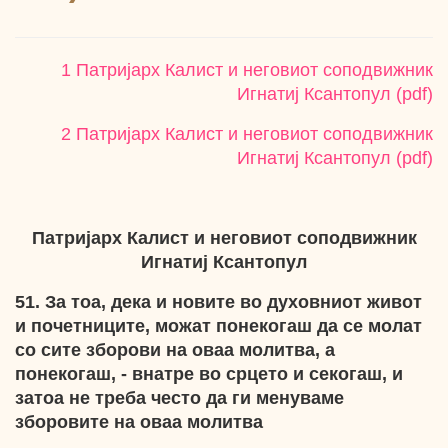
1 Патријарх Калист и неговиот соподвижник
Игнатиј Ксантопул (pdf)
2 Патријарх Калист и неговиот соподвижник
Игнатиј Ксантопул (pdf)
Патријарх Калист и неговиот
соподвижник
Игнатиј Ксантопул
51. За тоа, дека и новите во духовниот живот
и почетниците, можат понекогаш да се молат
со сите зборови на оваа молитва, а
понекогаш,
- внатре во срцето и секогаш, и
затоа не треба често да ги менуваме
зборовите на оваа молитва