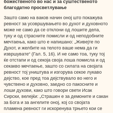
божественото во нас и за суштественото
благодатно просветлување
Зашто само на ваков начин оној што покажува
ревност за усовршувањето во духот и духовното
може не само да се отклони од лошите дела,
туку и од страсните помисли и од неподобните
мечтаења, како што е напишано: „Живејте по
Духот, и желбите на телото ваше нема да ги
извршувате“ (Гал. 5, 16). И не само тоа, туку тој
ќе отстапи и од секоја своја лоша помисла и од
секакво мечтаење, зашто со силата на својата
ревност тој уништува и изгорува секое лукаво
дејство, кое пред тоа дејствувало во него и
чувствено и духовно, заедно со пакосните и
лоши духови, како што говори свети Исак
Сирски, велејќи: „Страшен е за демоните и сакан
за Бога и за ангелите оној, кој со својата
пламена ревност ги искоренува трњето кои се