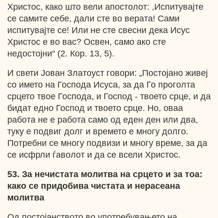
Христос, како што вели апостолот: ,Испитувајте
се самите себе, дали сте во верата! Сами
испитувајте се! Или не сте свесни дека Исус
Христос е во вас? Освен, само ако сте
недостојни“ (2. Кор. 13, 5).
И свети Јован Златоуст говори: „Постојано живеј
со името на Господа Исуса, за да Го проголта
срцето твое Господа, и Господ - твоето срце, и да
бидат едно Господ и твоето срце. Но, оваа
работа не е работа само од еден ден или два,
туку е подвиг долг и времето е многу долго.
Потребни се многу подвизи и многу време, за да
се исфрли ѓаволот и да се всели Христос.
53. За нечистата молитва на срцето и за тоа:
како се придобива чистата и нерасеана
молитва
Од постојанството во употребувањето на