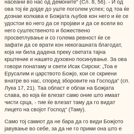
насеани во нас од демоните“ (Сл. 8, 56). - И од
ова тој ќе дојде до уште поголем успех; од тоа ќе
дознае колкава е Божјата љубов кон него и ќе се
удостои во него да се пројави и да се всели во
него суштественото и божествено
просветлување и со голема ревност ќе се
зафати да се врати кон некогашната благодат,
која ни била дадена преку светата тајна
крштение и нашето духовно посинување. За ова
говори понатаму и свети Исак Сирски: „Тоа е
Ерусалим и царството Божјо, кои се скриени
внатре во нас, според зборовите на Господа“ (сп.
Лука 17, 21). Таа област е облак на Божјата
слава, во која ќе влезат само оние што имаат
чисти срца, - тие ќе влезат таму да го видат
лицето на својот Господ“ (Таму).
Само тој самиот да не бара да го види Божјото
јавување во себе, за да не го прими она што е