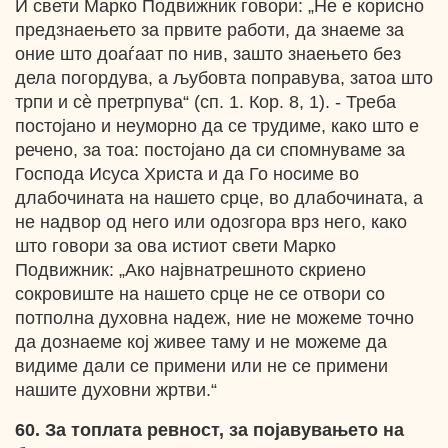
И свети Марко Подвижник говори: „Не е корисно
предзнаењето за првите работи, да знаеме за
оние што доаѓаат по нив, зашто знаењето без
дела погордува, а љубовта поправува, затоа што
трпи и сѐ претрпува“ (сп. 1. Кор. 8, 1). - Треба
постојано и неуморно да се трудиме, како што е
речено, за тоа: постојано да си спомнуваме за
Господа Исуса Христа и да Го носиме во
длабочината на нашето срце, во длабочината, а
не надвор од него или одозгора врз него, како
што говори за ова истиот свети Марко
Подвижник: „Ако највнатрешното скриено
сокровиште на нашето срце не се отвори со
потполна духовна надеж, ние не можеме точно
да дознаеме кој живее таму и не можеме да
видиме дали се примени или не се примени
нашите духовни жртви.“
60. За топлата ревност, за појавувањето на