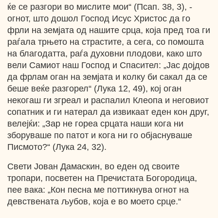
ќе се разгори во мислите мои“ (Псап. 38, 3), -
огнот, што дошол Господ Исус Христос да го
фрли на земјата од нашите срца, која пред тоа ги
раѓала трњето на страстите, а сега, со помошта
на благодатта, раѓа духовни плодови, како што
вели Самиот наш Господ и Спасител: „Јас дојдов
да фрлам оган на земјата и колку би сакал да се
беше веќе разгорел“ (Лука 12, 49), кој оган
некогаш ги згреал и распалил Клеопа и неговиот
сопатник и ги натерал да извикаат еден кон друг,
велејќи: „Зар не гореа срцата наши кога ни
зборуваше по патот и кога ни го објаснуваше
Писмото?“ (Лука 24, 32).
Свети Јован Дамаскин, во еден од своите
тропари, посветен на Пречистата Богородица,
пее вака: „Кон песна ме поттикнува огнот на
девствената љубов, која е во моето срце.“