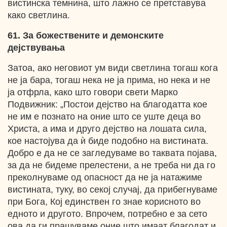
вистинска темнина, што лажно се претставува
како светлина.
61. За божествените и демонските
дејствувања
Затоа, ако неговиот ум види светлина тогаш кога
не ја бара, тогаш нека не ја прима, но нека и не
ја отфрла, како што говори свети Марко
Подвижник: „Постои дејство на благодатта кое
не им е познато на оние што се уште деца во
Христа, а има и друго дејство на лошата сила,
кое настојува да ѝ биде подобно на вистината.
Добро е да не се загледуваме во таквата појава,
за да не бидеме прелестени, а не треба ни да го
преколнуваме од опасност да не ја натажиме
вистината, туку, во секој случај, да прибегнуваме
при Бога, Кој единствен го знае корисното во
едното и другото. Впрочем, потребно е за сето
ова да ги прашуваме оние што имаат благодат и