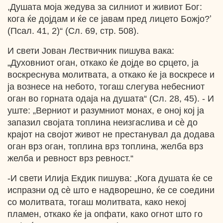
,Душата моја жедува за силниот и живиот Бог:
кога ќе дојдам и ќе се јавам пред лицето Божјо?ʼ
(Псал. 41, 2)“ (Сл. 69, стр. 508).
И свети Јован Лествичник пишува вака:
„Духовниот оган, откако ќе дојде во срцето, ја
воскреснува молитвата, а откако ќе ја воскресе и
ја вознесе на небото, тогаш слегува небесниот
оган во горната одаја на душата“ (Сл. 28, 45). - И
уште: „Верниот и разумниот монах, е оној кој ја
запазил својата топлина неизгаслива и сѐ до
крајот на својот живот не престанувал да додава
оган врз оган, топлина врз топлина, желба врз
желба и ревност врз ревност.“
-И свети Илија Екдик пишува: „Кога душата ќе се
испразни од сѐ што е надворешно, ќе се соедини
со молитвата, тогаш молитвата, како некој
пламен, откако ќе ја опфати, како огнот што го