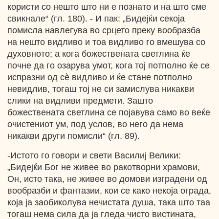
користи со нешто што ни е познато и на што сме
свикнале“ (гл. 180). - И пак: „Бидејќи секоја
помисла навлегува во срцето преку вообразба
на нешто видливо и тоа видливо го вмешува со
духовното; а кога божествената светлина ќе
почне да го озарува умот, кога тој потполно ќе се
испразни од сѐ видливо и ќе стане потполно
невидлив, тогаш тој не си замислува никакви
слики на видливи предмети. Зашто
божествената светлина се појавува само во веќе
очистениот ум, под услов, во него да нема
никакви други помисли“ (гл. 89).
-Истото го говори и свети Василиј Велики:
„Бидејќи Бог не живее во ракотворни храмови,
Он, исто така, не живее во домови изградени од
вообразби и фантазии, кои се како некоја ограда,
која ја заобиколува нечистата душа, така што таа
тогаш нема сила да ја гледа чисто вистината,