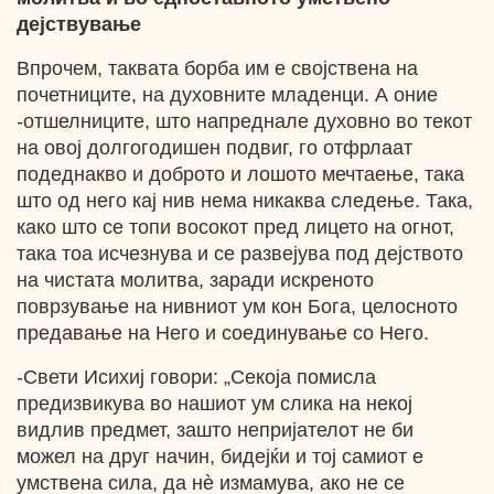
дејствување
Впрочем, таквата борба им е својствена на
почетниците, на духовните младенци. А оние
-отшелниците, што напреднале духовно во текот
на овој долгогодишен подвиг, го отфрлаат
подеднакво и доброто и лошото мечтаење, така
што од него кај нив нема никаква следење. Така,
како што се топи восокот пред лицето на огнот,
така тоа исчезнува и се развејува под дејството
на чистата молитва, заради искреното
поврзување на нивниот ум кон Бога, целосното
предавање на Него и соединување со Него.
-Свети Исихиј говори: „Секоја помисла
предизвикува во нашиот ум слика на некој
видлив предмет, зашто непријателот не би
можел на друг начин, бидејќи и тој самиот е
умствена сила, да нѐ измамува, ако не се