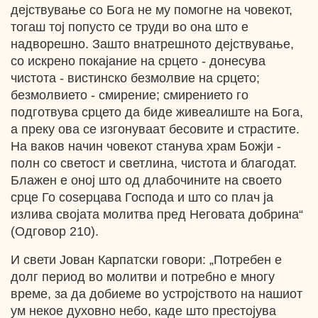
дејствување со Бога не му помогне на човекот,
тогаш тој попусто се труди во она што е
надворешно. Зашто внатрешното дејствување,
со искрено покајание на срцето - донесува
чистота - вистинско безмолвие на срцето;
безмолвието - смирение; смирението го
подготвува срцето да биде живеалиште на Бога,
а преку ова се изгонуваат бесовите и страстите.
На ваков начин човекот станува храм Божји -
полн со светост и светлина, чистота и благодат.
Блажен е оној што од длабочините на своето
срце Го соѕерцава Господа и што со плач ја
излива својата молитва пред Неговата добрина“
(Одговор 210).
И свети Јован Карпатски говори: „Потребен е
долг период во молитви и потребно е многу
време, за да добиеме во устројството на нашиот
ум некое духовно небо, каде што престојува