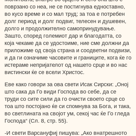
поврзано со неа, не се постигнува едноставно,
во кусо време и со мал труд; за тоа е потребен
долг период и долг подвиг, телесен и душевен,
долго и продолжително самопринудување.
Зашто, според големиот дар и благодатта, со
која чекаме да се удостоиме, ние сме должни да
приложиме од своја страна и соодветни подвизи,
и да ги означиме часовите и границите, кога ќе го
истераме непријателот од нашето срце и во нас
вистински ќе се всели Христос.
Еве како говори за ова свети Исак Сирски: „Оној
што сака да Го види Господа во себе, да се
труди со сите сили да го очисти своето срце со
тоа што постојано ќе си спомнува за Бога, и така,
во светлината на својот ум, секој час ќе Го гледа
Господа“ (Сл. 8, стр. 55).
-И свети Варсануфиј пишува: „Ако внатрешното