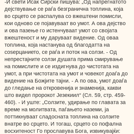
-И свети Исак Сирски пишува: „Од напрегнатото
дејствување се раѓа безгранична топлина, која
во срцето се распалува со вжештени помисли,
кои одново се појавуваат во умот. А ова дејство
и ова пазење го истенчуваат умот со својата
вжештеност и му даруваат видение. Од оваа
топлина, која настанува од благодатта на
соѕерцанието, се раѓа и поток на солзи. - Од
непрестајните солзи душата прима смирување
на помислите и се издигнува до чистотата на
умот, а при чистотата на умот и човекот доаѓа до
видение на Божјите тајни. - А по ова, умот доаѓа
до гледање на откровенија и знаменија, какви
што видел пророкот Језекиил“ (Сл. 59, стр. 459-
460). - И уште: „Солзите, удирање по главата за
време на молитвата, паѓањето наземи, ја
поттикнуваат сладосната топлина на солзите
внатре во срцето. И тогаш, срцето со пофална
восхитеност Го прославува Бога, извикувајќи: