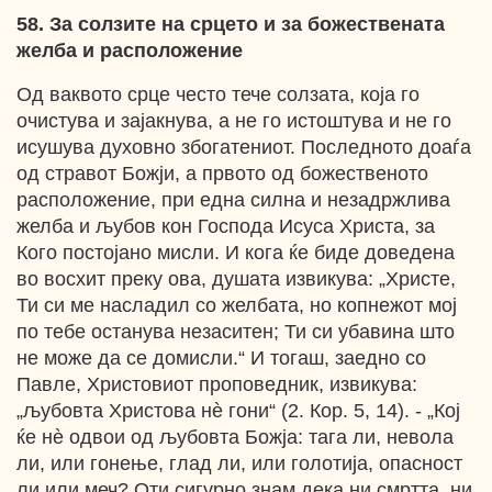
58. За солзите на срцето и за божествената
желба и расположение
Од ваквото срце често тече солзата, која го
очистува и зајакнува, а не го истоштува и не го
исушува духовно збогатениот. Последното доаѓа
од стравот Божји, а првото од божественото
расположение, при една силна и незадржлива
желба и љубов кон Господа Исуса Христа, за
Кого постојано мисли. И кога ќе биде доведена
во восхит преку ова, душата извикува: „Христе,
Ти си ме насладил со желбата, но копнежот мој
по тебе останува незаситен; Ти си убавина што
не може да се домисли.“ И тогаш, заедно со
Павле, Христовиот проповедник, извикува:
„љубовта Христова нѐ гони“ (2. Кор. 5, 14). - „Кој
ќе нѐ одвои од љубовта Божја: тага ли, невола
ли, или гонење, глад ли, или голотија, опасност
ли или меч? Оти сигурно знам дека ни смртта, ни