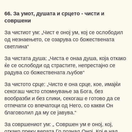
66. За умот, душата и срцето - чисти и
совршени
За чистиот ум: „Чист е оној ум, кој се ослободил
од незнаењето, се озарува со божествената
светлина“
За чистата душа: „Чиста е онаа душа, која откако
ќе се ослободи од страстите, непрестајно се
радува со божествената љубов“
За чистото срце: „Чисто е она срце, кое, имајќи
секогаш чисто спомнување за Бога, без
вообразби и без слики, секогаш е готово да се
отпечати со впечатоци од Него, со какви Он
благоволил да му се јавува.“
За совршениот ум: „ Совршен ум е оној, кој,
откако преку верата Го познал Оној, Кој е над