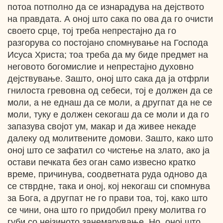
потоа потполно да се изнарадува на дејството
на правдата. А оној што сака по ова да го очисти
своето срце, тој треба непрестајно да го
разгорува со постојано спомнување на Господа
Исуса Христа; тоа треба да му биде предмет на
неговото богомислие и непрестајно духовно
дејствување. Зашто, оној што сака да ја отфрли
гнилоста гревовна од себеси, тој е должен да се
моли, а не еднаш да се моли, а другпат да не се
моли, туку е должен секогаш да се моли и да го
запазува својот ум, макар и да живее некаде
далеку од молитвените домови. Зашто, како што
оној што се зафатил со чистење на злато, ако ја
остави печката без оган само извесно кратко
време, причинува, соодветната руда одново да
се стврдне, така и оној, кој некогаш си спомнува
за Бога, а другпат не го прави тоа, тој, како што
се чини, она што го придобил преку молитва го
губи со нејзиното занемарување. Но, оној што