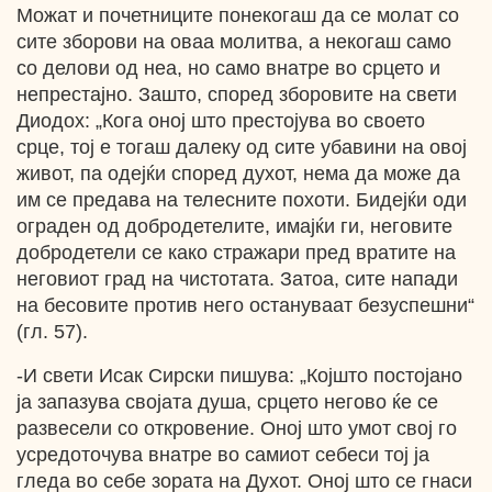
Можат и почетниците понекогаш да се молат со
сите зборови на оваа молитва, а некогаш само
со делови од неа, но само внатре во срцето и
непрестајно. Зашто, според зборовите на свети
Диодох: „Кога оној што престојува во своето
срце, тој е тогаш далеку од сите убавини на овој
живот, па одејќи според духот, нема да може да
им се предава на телесните похоти. Бидејќи оди
ограден од добродетелите, имајќи ги, неговите
добродетели се како стражари пред вратите на
неговиот град на чистотата. Затоа, сите напади
на бесовите против него остануваат безуспешни“
(гл. 57).
-И свети Исак Сирски пишува: „Којшто постојано
ја запазува својата душа, срцето негово ќе се
развесели со откровение. Оној што умот свој го
усредоточува внатре во самиот себеси тој ја
гледа во себе зората на Духот. Оној што се гнаси