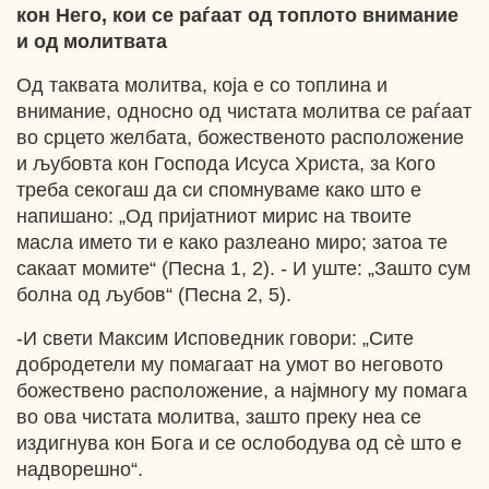
кон Него, кои се раѓаат од топлото внимание
и од молитвата
Од таквата молитва, која е со топлина и
внимание, односно од чистата молитва се раѓаат
во срцето желбата, божественото расположение
и љубовта кон Господа Исуса Христа, за Кого
треба секогаш да си спомнуваме како што е
напишано: „Од пријатниот мирис на твоите
масла името ти е како разлеано миро; затоа те
сакаат момите“ (Песна 1, 2). - И уште: „Зашто сум
болна од љубов“ (Песна 2, 5).
-И свети Максим Исповедник говори: „Сите
добродетели му помагаат на умот во неговото
божествено расположение, а најмногу му помага
во ова чистата молитва, зашто преку неа се
издигнува кон Бога и се ослободува од сѐ што е
надворешно“.