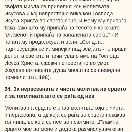
својата мисла се прилепил кон молитвата
Исусова и кој непрестајно вика кон Господа
Исуса Христа во своето срце, и Нему Му припаѓа
така како што му припаѓа на телото и како што
пламенот ѝ припаѓа на запалената свеќа.“ - И
понатаму продолжува и вели: „Сонцето,
наднесувајќи се и, минејќи над земјата - го прави
денот, а светото и почитувано име на Господа
Исуса Христа, сјаејќи непрестајно во умот,
создава во нашата душа мноштво сонцевидни
помисли“ (гл. 196).
54. За нерасеаната и чиста молитва на срцето
и за топлината што се раѓа од неа
Молитва на срцето е онаа молитва, која е чиста
и нерасеана, а од која се раѓа во срцето некаква
топлина, во која се пее во псалмите: „Пламна
срцето мое во мене и додека размислувам оган