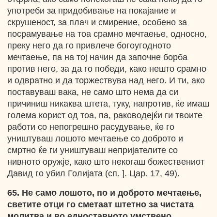
употреби за придобивање на покајание и
скрушеност, за плач и смирение, особено за
посрамување на тоа срамно мечтаење, односно,
преку него да го привлече богоугодното
мечтаење, па на тој начин да започне борба
против него, за да го победи, како нешто срамно
и одвратно и да торжествува над него. И ти, ако
поставуваш вака, не само што нема да си
причиниш никаква штета, туку, напротив, ќе имаш
голема корист од тоа, па, раководејќи ги твоите
работи со непогрешно расудување, ќе го
уништуваш лошото мечтаење со доброто и
смртно ќе ги уништуваш непријателите со
нивното оружје, како што некогаш божествениот
Давид го убил Голијата (сп. ]. Цар. 17, 49).
65. Не само лошото, по и доброто мечтаење,
светите отци го сметаат штетно за чистата
молитва и во едноставното умствено