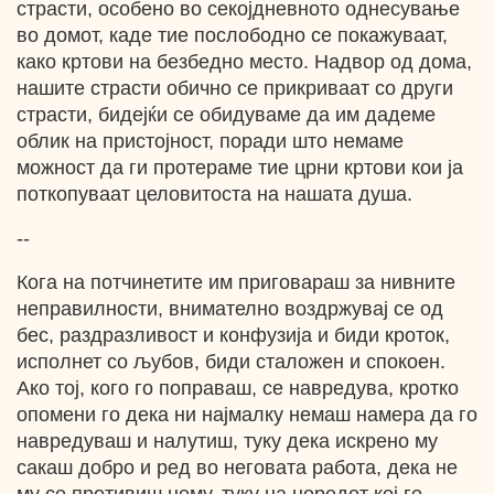
страсти, особено во секојдневното однесување
во домот, каде тие послободно се покажуваат,
како кртови на безбедно место. Надвор од дома,
нашите страсти обично се прикриваат со други
страсти, бидејќи се обидуваме да им дадеме
облик на пристојност, поради што немаме
можност да ги протераме тие црни кртови кои ја
поткопуваат целовитоста на нашата душа.
--
Кога на потчинетите им приговараш за нивните
неправилности, внимателно воздржувај се од
бес, раздразливост и конфузија и биди кроток,
исполнет со љубов, биди сталожен и спокоен.
Ако тој, кого го поправаш, се навредува, кротко
опомени го дека ни најмалку немаш намера да го
навредуваш и налутиш, туку дека искрено му
сакаш добро и ред во неговата работа, дека не