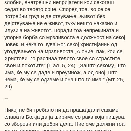
злобни, внатрешни непријатели кои секогаш
седат во твоето срце. Според тоа, во се се
потребни труд и дејствување. Живот без
дејствување не е живот, туку нешто наказно и
илузија на животот. Поради тоа непрекината и
упорна борба со мрзливоста е должност на секој
човек, и нека го чува Бог секој христијанин од
угодувањето на мрзливоста „А оние, пак, кои се
Христови. го распнаа телото свое со страстите
свои и похотите“ (Г ал. 5, 24). „Зашто секому, што
има, ќе му се даде и преумнож, а од оној, што
нема, ќе му се одземе и она што го има “ (Мт. 25,
29).
--
Никој не би требало ни да праша дали сакаме
славата Божја да ја шириме со рака која пишува,
со зборови или добри дела. Ние сме должни тоа