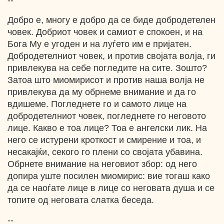
--
Добро е, многу е добро да се биде добродетелен
човек. Добриот човек и самиот е спокоен, и на
Бога Му е угоден и на луѓето им е пријатен.
Добродетелниот човек, и против својата волја, ги
привлекува на себе погледите на сите. Зошто?
Затоа што миомирисот и против наша волја не
привлекува да му обрнеме внимание и да го
вдишеме. Погледнете го и самото лице на
добродетелниот човек, погледнете го неговото
лице. Какво е тоа лице? Тоа е ангелски лик. На
него се истурени кроткост и смирение и тоа, и
несакајќи, секого го плени со својата убавина.
Обрнете внимание на неговиот збор: од него
допира уште посилен миомирис: вие тогаш како
да се наоѓате лице в лице со неговата душа и се
топите од неговата слатка беседа.
--