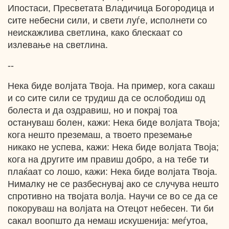
Ипостаси, Пресветата Владичица Богородица и
сите небесни сили, и свети луѓе, исполнети со
неискажлива светлина, како блескаат со
излевање на светлина.
--
Нека биде волјата Твоја. На пример, кога сакаш
и со сите сили се трудиш да се ослободиш од
болеста и да оздравиш, но и покрај тоа
остануваш болен, кажи: Нека биде волјата Твоја;
кога нешто преземаш, а твоето преземање
никако не успева, кажи: Нека биде волјата Твоја;
кога на другите им правиш добро, а на тебе ти
плаќаат со лошо, кажи: Нека биде волјата Твоја.
Нималку не се разбеснувај ако се случува нешто
спротивно на твојата волја. Научи се во се да се
покоруваш на волјата на Отецот небесен. Ти би
сакал воопшто да немаш искушенија: меѓутоа,