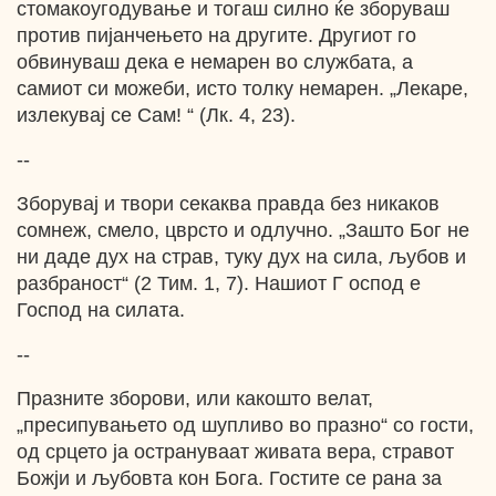
стомакоугодување и тогаш силно ќе зборуваш
против пијанчењето на другите. Другиот го
обвинуваш дека е немарен во службата, а
самиот си можеби, исто толку немарен. „Лекаре,
излекувај се Сам! “ (Лк. 4, 23).
--
Зборувај и твори секаква правда без никаков
сомнеж, смело, цврсто и одлучно. „Зашто Бог не
ни даде дух на страв, туку дух на сила, љубов и
разбраност“ (2 Тим. 1, 7). Нашиот Г оспод е
Господ на силата.
--
Празните зборови, или какошто велат,
„пресипувањето од шупливо во празно“ со гости,
од срцето ја острануваат живата вера, стравот
Божји и љубовта кон Бога. Гостите се рана за