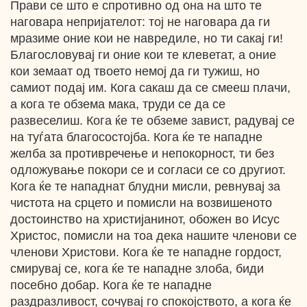
Прави се што е спротивно од она на што те
наговара непријателот: тој не наговара да ги
мразиме оние кои не навредиле, но ти сакај ги!
Благословувај ги оние кои те клеветат, а оние
кои земаат од твоето немој да ги тужиш, но
самиот подај им. Кога сакаш да се смееш плачи,
а кога те обзема мака, труди се да се
развеселиш. Кога ќе те обземе завист, радувај се
на туѓата благосостојба. Кога ќе те нападне
желба за противречење и непокорност, ти без
одложување покори се и согласи се со другиот.
Кога ќе те нападнат блудни мисли, ревнувај за
чистота на срцето и помисли на возвишеното
достоинство на христијанинот, обожен во Исус
Христос, помисли на тоа дека нашите членови се
членови Христови. Кога ќе те нападне гордост,
смирувај се, кога ќе те нападне злоба, биди
посебно добар. Кога ќе те нападне
раздразливост, сочувај го спокојството, а кога ќе