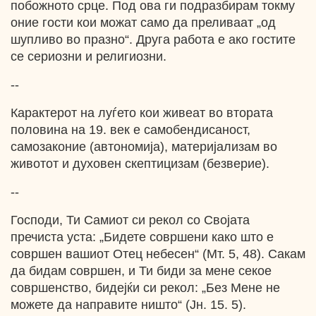
побожното срце. Под ова ги подразбирам токму
оние гости кои можат само да преливаат „од
шупливо во празно“. Друга работа е ако гостите
се сериозни и религиозни.
--
Карактерот на луѓето кои живеат во втората
половина на 19. век е самобендисаност,
самозаконие (автономија), материјализам во
животот и духовен скептицизам (безверие).
--
Господи, Ти Самиот си рекол со Својата
пречиста уста: „Бидете совршени како што е
совршен вашиот Отец небесен“ (Мт. 5, 48). Сакам
да бидам совршен, и Ти биди за мене секое
совршенство, бидејќи си рекол: „Без Мене не
можете да направите ништо“ (Јн. 15. 5).