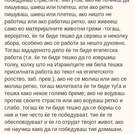
победуваш страстите. Меѓутоа, ако не почнеш да
пишуваш, шиеш или плетеш, или ако ретко
пишуваш, шиеш или плетеш, ако ништо не
работиш или ако работиш ретко, ако живееш
само во материјалните животни грижи -тогаш,
веројатно, ќе ти биде тешко да сврзеш и неколку
збора, особено ако се работи за нешто духовно.
Тогаш зададеното дело ќе ти биде египегска
работа (т.е. ќе ти биде тешко да го извршиш
толку, колку што на Израилците им била тешка
присилната работа во текот на египетското
ропство, заб. прев.); ако не се молиш или ако се
молиш ретко, тогаш молитвата ќе ти биде туѓа и
тешка како некое големо бреме; ако не војуваш
против своите страсти или ако војуваш ретко и
слабо, тогаш ќе ти биде тешко да се бориш со
нив и тие често ќе те победуваат, тие ќе те
обеспокојуваат и ќе го отрујат твојот живот, ако
не научиш како да ги победуваш тие домашни,