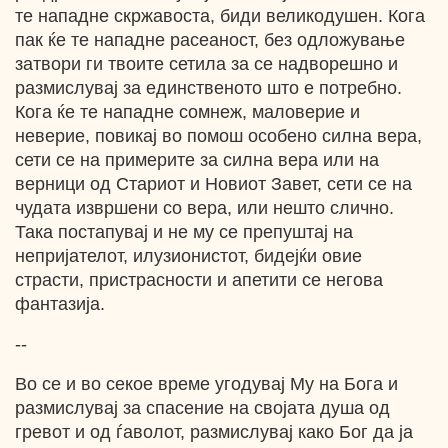
те нападне скржавоста, биди великодушен. Кога
пак ќе те нападне расеаност, без одложување
затвори ги твоите сетила за се надворешно и
размислувај за единственото што е потребно.
Кога ќе те нападне сомнеж, маловерие и
неверие, повикај во помош особено силна вера,
сети се на примерите за силна вера или на
верници од Стариот и Новиот Завет, сети се на
чудата извршени со вера, или нешто слично.
Така постапувај и не му се препуштај на
непријателот, илузионистот, бидејќи овие
страсти, пристрасности и апетити се негова
фантазија.
--
Во се и во секое време угодувај Му на Бога и
размислувај за спасение на својата душа од
гревот и од ѓаволот, размислувај како Бог да ја