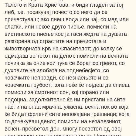
Телото и Крвта Христова, и биди гладен за тој
леб, т.е. посакувај почесто со него да се
причестуваш; ако пиеш вода или чај, со мед или
слатки, или некое друго пиење, помисли на
вистинското пиење кое ја гаси жедта на душата
разгорена од страстите на пречистага и
животворната Крв на Спасителот; до колку се
одмараш во текот на денот, помисли на вечната
почивка за оние кои тука се борат со гревот, со
духовите на злобата на поднебесјето, со
човечките неправди, со незнаењето и со
човечката грубост; кога ноќе ќе појдеш да спиеш,
помисли за смртниот сон, кој порано или
подоцна, задолжително ќе ни пристапи на сите
нас, и на онаа мрачна, ужасна, вечна ноќ во која
ќе бидат фрлени сите непокајани грешници; кога
го дочекуваш денот, помисли на незалезниот,
вечен, пресветол ден, многу посветол од овој