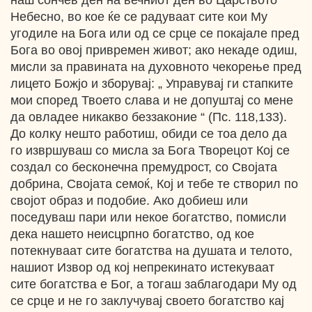
наш сончев ден на вечниот ден во Царството
Небесно, во кое ќе се радуваат сите кои Му
угодиле на Бога или од се срце се покајале пред
Бога во овој привремен живот; ако некаде одиш,
мисли за правината на духовното чекорење пред
лицето Божјо и зборувај: „ Управувај ги стапките
мои според Твоето слава и не допуштај со мене
да овладее никакво беззаконие “ (Пс. 118,133).
До колку нешто работиш, обиди се тоа дело да
го извршуваш со мисла за Бога Творецот Кој се
создал со бесконечна премудрост, со Својата
добрина, Својата семоќ, Кој и тебе те створил по
својот образ и подобие. Ако добиеш или
поседуваш пари или некое богатство, помисли
дека нашето неисцрпно богатство, од кое
потекнуваат сите богатства на душата и телото,
нашиот Извор од кој непрекинато истекуваат
сите богатства е Бог, а тогаш заблагодари Му од
се срце и не го заклучувај своето богатство кај