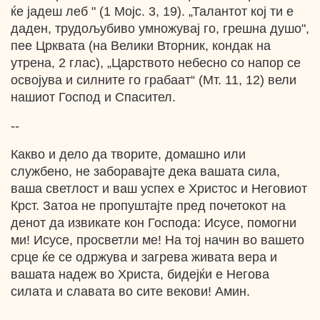
ќе јадеш леб " (1 Мојс. 3, 19). „Талантот кој ти е
даден, трудољубиво умножувај го, грешна душо",
пее Црквата (на Велики Вторник, кондак на
утрена, 2 глас), „Царството небесно со напор се
освојува и силните го грабаат“ (Мт. 11, 12) вели
нашиот Господ и Спасител.
--
Какво и дело да творите, домашно или
службено, не заборавајте дека вашата сила,
ваша светлост и ваш успех е Христос и Неговиот
Крст. Затоа не пропуштајте пред почетокот на
денот да извикате кон Господа: Исусе, помогни
ми! Исусе, просветли ме! На тој начин во вашето
срце ќе се одржува и загрева живата вера и
вашата надеж во Христа, бидејќи е Негова
силата и славата во сите векови! Амин.