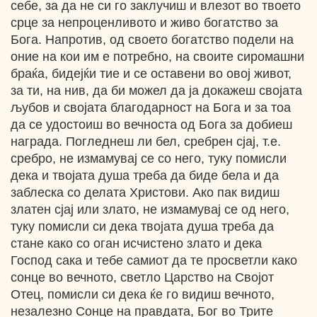
себе, за да не си го заклучиш и влезот во твоето
срце за непроценливото и живо богатство за
Бога. Напротив, од своето богатство подели на
оние на кои им е потребно, на своите сиромашни
браќа, бидејќи тие и се оставени во овој живот,
за ти, на нив, да би можел да ја докажеш својата
љубов и својата благодарност на Бога и за тоа
да се удостоиш во вечноста од Бога за добиеш
награда. Погледнеш ли бел, сребрен сјај, т.е.
сребро, не измамувај се со него, туку помисли
дека и твојата душа треба да биде бела и да
заблеска со делата Христови. Ако пак видиш
златен сјај или злато, не измамувај се од него,
туку помисли си дека твојата душа треба да
стане како со оган исчистено злато и дека
Господ сака и тебе самиот да те просветли како
сонце во вечното, светло Царство на Својот
Отец, помисли си дека ќе го видиш вечното,
незалезно Сонце на правдата, Бог во Трите