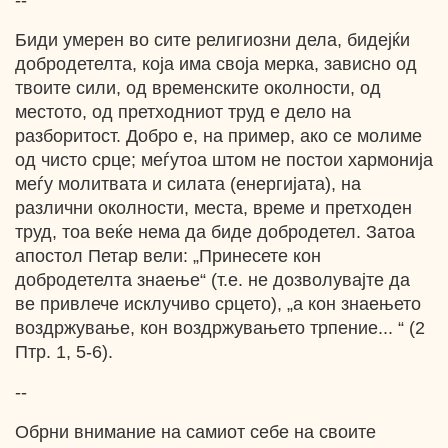
--
Биди умерен во сите религиозни дела, бидејќи
добродетелта, која има своја мерка, зависно од
твоите сили, од временските околности, од
местото, од претходниот труд е дело на
разборитост. Добро е, на пример, ако се молиме
од чисто срце; меѓутоа штом не постои хармонија
меѓу молитвата и силата (енергијата), на
различни околности, места, време и претходен
труд, тоа веќе нема да биде добродетел. Затоа
апостол Петар вели: „Принесете кон
добродетелта знаење“ (т.е. не дозволувајте да
ве привлече исклучиво срцето), „а кон знаењето
воздржување, кон воздржувањето трпение... “ (2
Птр. 1, 5-6).
--
Обрни внимание на самиот себе на своите