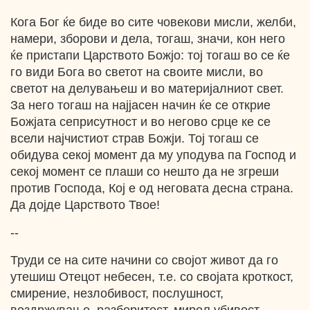
Кога Бог ќе биде во сите човекови мисли, желби,
намери, зборови и дела, тогаш, значи, кон него
ќе пристапи Царството Божјо: тој тогаш во се ќе
го види Бога во светот на своите мисли, во
светот на делувањеш и во материјалниот свет.
За него тогаш на најјасен начин ќе се открие
Божјата сеприсутност и во негово срце ке се
всели најчистиот страв Божји. Тој тогаш се
обидува секој момент да му уподува па Господ и
секој момент се плаши со нешто да не згреши
против Господа, Кој е од неговата десна страна.
Да дојде Царството Твое!
--
Труди се на сите начини со својот живот да го
утешиш Отецот небесен, т.е. со својата кроткост,
смирение, незлобивост, послушност,