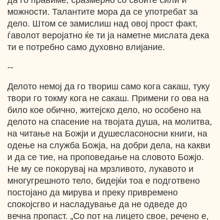
да го правиме, сразмерно со своите сили и
можности. Талантите мора да се употребат за
дело. Штом се замислиш над овој прост факт,
ѓаволот веројатно ќе ти ја наметне мислата дека
ти е потребно само духовно влијание.
--
Делото немој да го твориш само кога сакаш, туку
твори го токму кога не сакаш. Примени го ова на
било кое обично, житејско дело, но особено на
делото на спасение на твојата душа, на молитва,
на читање на Божји и душесласоносни книги, на
одење на служба Божја, на добри дела, на какви
и да се тие, на проповедање на словото Божјо.
Не му се покорувај на мрзливото, лукавото и
многугрешното тело, бидејќи тоа е подготвено
постојано да мирува и преку привремено
спокојсгво и насладување да не одведе до
вечна пропаст. „Со пот на лицето свое, речено е,