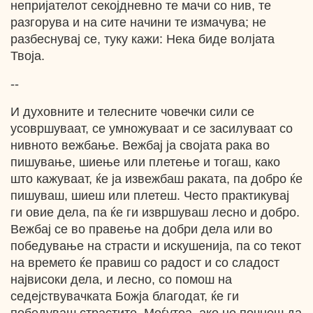
непријателот секојдневно те мачи со нив, те
разгорува и на сите начини те измачува; не
разбеснувај се, туку кажи: Нека биде волјата
Твоја.
--
И духовните и телесните човечки сили се
усовршуваат, се умножуваат и се засилуваат со
нивното вежбање. Вежбај ја својата рака во
пишување, шиење или плетење и тогаш, како
што кажуваат, ќе ја извежбаш раката, па добро ќе
пишуваш, шиеш или плетеш. Често практикувај
ги овие дела, па ќе ги извршуваш лесно и добро.
Вежбај се во правење на добри дела или во
победување на страсти и искушенија, па со текот
на времето ќе правиш со радост и со сладост
највисоки дела, и лесно, со помош на
седејствувачката Божја благодат, ќе ги