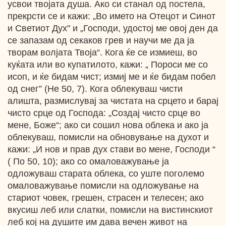
усвои твојата душа. Ако си станал од постела,
прекрсти се и кажи: „Во името на Отецот и Синот
и Светиот Дух" и „Господи, удостој ме овој ден да
се запазам од секаков грев и научи ме да ја
творам волјата Твоја“. Кога ќе се измиеш, во
куќата или во купатилото, кажи: „ Пороси ме со
исоп, и ќе бидам чист; измиј ме и ќе бидам побел
од снег” (Не 50, 7). Кога облекуваш чисти
алишта, размислувај за чистата на срцето и барај
чисто срце од Господа: „Создај чисто срце во
мене, Боже“; ако си сошил нова облека и ако ја
облекуваш, помисли на обновување на духот и
кажи: „И нов и прав дух стави во мене, Господи “
( По 50, 10); ако со омаловажување ја
одложуваш старата облека, со уште поголемо
омаловажување помисли на одложување на
стариот човек, грешен, страсен и телесен; ако
вкусиш леб или слатки, помисли на вистинскиот
леб кој на душите им дава вечен живот на