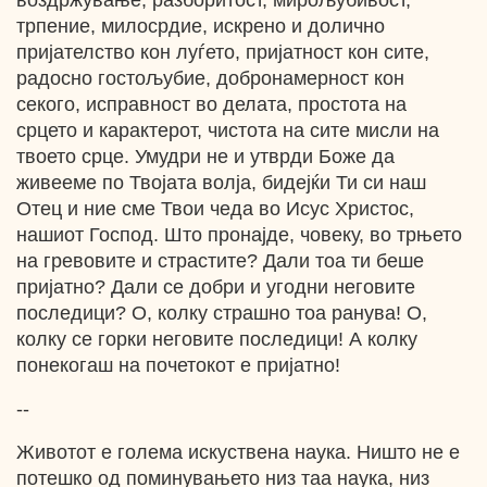
воздржување, разборитост, мирољубивост,
трпение, милосрдие, искрено и долично
пријателство кон луѓето, пријатност кон сите,
радосно гостољубие, добронамерност кон
секого, исправност во делата, простота на
срцето и карактерот, чистота на сите мисли на
твоето срце. Умудри не и утврди Боже да
живееме по Твојата волја, бидејќи Ти си наш
Отец и ние сме Твои чеда во Исус Христос,
нашиот Господ. Што пронајде, човеку, во трњето
на гревовите и страстите? Дали тоа ти беше
пријатно? Дали се добри и угодни неговите
последици? О, колку страшно тоа ранува! О,
колку се горки неговите последици! А колку
понекогаш на почетокот е пријатно!
--
Животот е голема искуствена наука. Ништо не е
потешко од поминувањето низ таа наука, низ