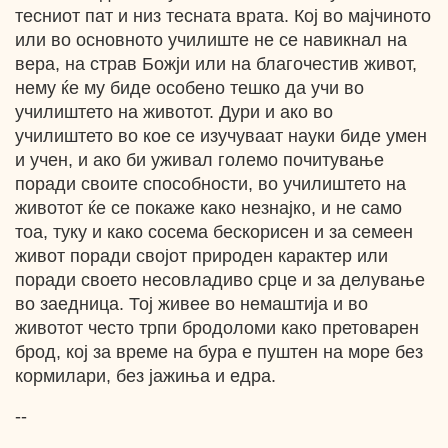
тесниот пат и низ тесната врата. Кој во мајчиното
или во основното училиште не се навикнал на
вера, на страв Божји или на благочестив живот,
нему ќе му биде особено тешко да учи во
училиштето на животот. Дури и ако во
училиштето во кое се изучуваат науки биде умен
и учен, и ако би уживал големо почитување
поради своите способности, во училиштето на
животот ќе се покаже како незнајко, и не само
тоа, туку и како сосема бескорисен и за семеен
живот поради својот природен карактер или
поради своето несовладиво срце и за делување
во заедница. Тој живее во немаштија и во
животот често трпи бродоломи како претоварен
брод, кој за време на бура е пуштен на море без
кормилари, без јажиња и едра.
--