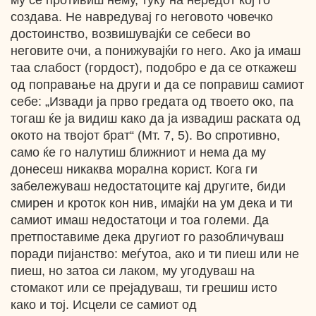
му се противиш нему, туку на нередот кој го
создава. Не навредувај го неговото човечко
достоинство, возвишувајќи се себеси во
неговите очи, а понижувајќи го него. Ако ја имаш
таа слабост (гордост), подобро е да се откажеш
од поправање на други и да се поправиш самиот
себе: „Извади ја прво гредата од твоето око, па
тогаш ќе ја видиш како да ја извадиш раската од
окото на твојот брат“ (Мт. 7, 5). Во спротивно,
само ќе го налутиш ближниот и нема да му
донесеш никаква морална корист. Кога ги
забележуваш недостатоците кај другите, биди
смирен и кроток кон нив, имајќи на ум дека и ти
самиот имаш недостатоци и тоа големи. Да
претпоставиме дека другиот го разобличуваш
поради пијанство: меѓутоа, ако и ти пиеш или не
пиеш, но затоа си лаком, му угодуваш на
стомакот или се прејадуваш, ти грешиш исто
како и тој. Исцели се самиот од