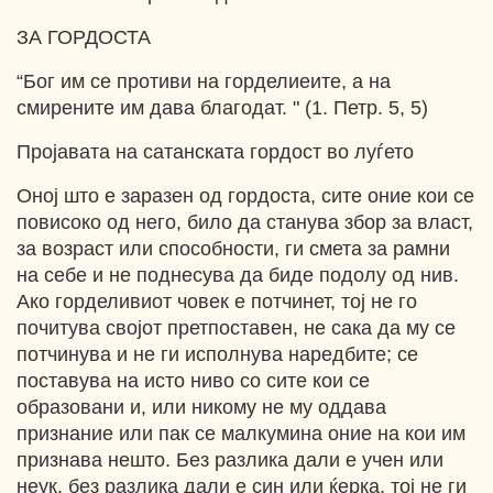
ЗА ГОРДОСТА
“Бог им се противи на горделиеите, а на
смирените им дава благодат. " (1. Петр. 5, 5)
Пројавата на сатанската гордост во луѓето
Оној што е заразен од гордоста, сите оние кои се
повисоко од него, било да станува збор за власт,
за возраст или способности, ги смета за рамни
на себе и не поднесува да биде подолу од нив.
Ако горделивиот човек е потчинет, тој не го
почитува својот претпоставен, не сака да му се
потчинува и не ги исполнува наредбите; се
поставува на исто ниво со сите кои се
образовани и, или никому не му оддава
признание или пак се малкумина оние на кои им
признава нешто. Без разлика дали е учен или
неук, без разлика дали е син или ќерка, тој не ги