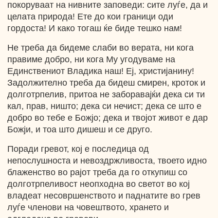
покоруваат на нивните заповеди: сите луѓе, да и
целата природа! Ете до кои граници оди
гордоста! И како тогаш ќе биде тешко нам!
Не треба да бидеме слаби во верата, ни кога
правиме добро, ни кога Му угодуваме на
Единствениот Владика наш! Еј, христијанину!
Задолжително треба да бидеш смирен, кроток и
долготрпелив, притоа не заборавајќи дека си ти
кал, прав, ништо; дека си нечист; дека се што е
добро во тебе е Божјо; дека и твојот живот е дар
Божји, и тоа што дишеш и се друго.
Поради гревот, кој е последица од
непослушноста и невоздржливоста, твоето идно
блаженство во рајот треба да го откупиш со
долготрпеливост неопходна во светот во кој
владеат несовршенството и паднатите во грев
луѓе членови на човештвото, хрането и