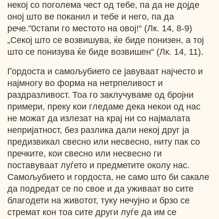
некој со поголема чест од тебе, па да не дојде
оној што ве поканил и тебе и него, па да
рече."0стапи го местото на овој!“ (Лк. 14, 8-9)
„Секој што се возвишува, ќе биде понизен, а тој
што се понизува ќе биде возвишен“ (Лк. 14, 11).
Гордоста и самољубието се јавуваат најчесто и
најмногу во форма на нетрпеливост и
раздразливост. Тоа го заклучуваме од бројни
примери, преку кои гледаме дека некои од нас
не можат да излезат на крај ни со најмалата
непријатност, без разлика дали некој друг ја
предизвикал свесно или несвесно, ниту пак со
пречките, кои свесно или несвесно ги
поставуваат луѓето и предметите околу нас.
Самољубието и гордоста, не само што би сакале
да подредат се по свое и да уживаат во сите
благодети на животот, туку нечујно и брзо се
стремат кон тоа сите други луѓе да им се