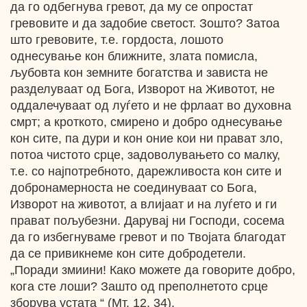
да го одбегнува гревот, да му се опростат
гревовите и да задобие светост. Зошто? Затоа
што гревовите, т.е. гордоста, лошото
однесување кон ближните, злата помисла,
љубовта кон земните богатства и зависта не
разделуваат од Бога, Изворот на Животот, не
оддалечуваат од луѓето и не фрлаат во духовна
смрт; а кроткото, смирено и добро однесување
кон сите, па дури и кон оние кои ни прават зло,
потоа чистото срце, задоволувањето со малку,
т.е. со најпотребното, дарежливоста кон сите и
добронамерноста не соединуваат со Бога,
Изворот на животот, а влијаат и на луѓето и ги
прават пољубезни. Дарувај ни Господи, сосема
да го избегнуваме гревот и по Твојата благодат
да се привикнеме кон сите добродетели.
„Поради змиини! Како можете да говорите добро,
кога сте лоши? Зашто од преполнетото срце
зборува устата “ (Мт. 12, 34).