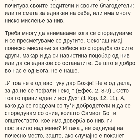
почитува своите родители и своите благодетели:
или ги смета за еднакви на себе, или има многу
ниско мислење за нив.
Треба многу да внимаваме кога се споредуваме
и се пресметуваме со другите. Секогаш имај
пониско мислење за себеси во споредба со сите
други, макар и да си навистина поцобар од нив
или да си еднаков со останатите. Се што е добро
во нас е од Бога, не е наше.
„И тоа не е од вас туку дар Божји! Не е од дела,
за да не се пофали некој “ (Ефес. 2, 8-9) „ Сето
тоа го прави еден и ист Дух“ (1 Кор. 12, 11). А,
како да се гордеам со туѓи добродетели и да се
споредувам со оние, коишто Самиот Бог и
општеството, кое има доверба во нив, ги
поставило над мене? И така „ не седнувај на
почесно место, зашто, ако случајно е поканет