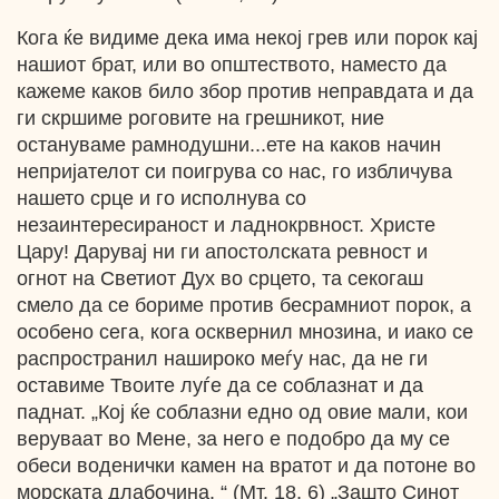
Кога ќе видиме дека има некој грев или порок кај
нашиот брат, или во општеството, наместо да
кажеме каков било збор против неправдата и да
ги скршиме роговите на грешникот, ние
остануваме рамнодушни...ете на каков начин
непријателот си поигрува со нас, го избличува
нашето срце и го исполнува со
незаинтересираност и ладнокрвност. Христе
Цару! Дарувај ни ги апостолската ревност и
огнот на Светиот Дух во срцето, та секогаш
смело да се бориме против бесрамниот порок, а
особено сега, кога осквернил мнозина, и иако се
распространил нашироко меѓу нас, да не ги
оставиме Твоите луѓе да се соблазнат и да
паднат. „Кој ќе соблазни едно од овие мали, кои
веруваат во Мене, за него е подобро да му се
обеси воденички камен на вратот и да потоне во
морската длабочина. “ (Мт. 18, 6) „Зашто Синот