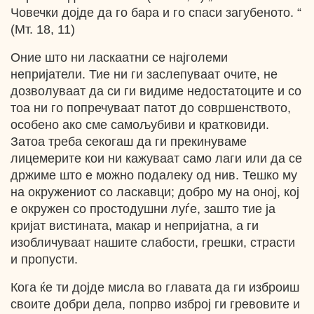
Човечки дојде да го бара и го спаси загубеното. “
(Мт. 18, 11)
Оние што ни ласкаатни се најголеми
непријатели. Тие ни ги заслепуваат очите, не
дозволуваат да си ги видиме недостатоците и со
тоа ни го попречуваат патот до совршенството,
особено ако сме самољубиви и кратковиди.
Затоа треба секогаш да ги прекинуваме
лицемерите кои ни кажуваат само лаги или да се
држиме што е можно подалеку од нив. Тешко му
на окружениот со ласкавци; добро му на оној, кој
е окружен со простодушни луѓе, зашто тие ја
кријат вистината, макар и непријатна, а ги
изобличуваат нашите слабости, грешки, страсти
и пропусти.
Кога ќе ти дојде мисла во главата да ги изброиш
своите добри дела, попрво изброј ги гревовите и