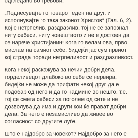
одгледано во гревови.
„Поднесувајте го товарот еден на друг, и
исполнувајте го така законот Христов“ (Гал. 6, 2).
Кој е нетрпелив, раздразлив, тој не се запознал
ниту себеси, ниту човештвото и не е достоен да
се нарече христијанин! Кога го велам ова, прво
мислам на самиот себе, бидејќи јас сум првиот
кој страда поради нетрпеливост и раздразливост.
Кога некој раскажува за нечии добри дела,
горделивецот длабоко во себе се нервира,
бидејќи не може да прифати некој друг да е
подобар од него и да го надмине во нешто, т.е.
тој се смета себеси за поголем од сите и не
дозволува да има и други кои ќе прават добри
дела. За него е незамисливо да живее во
согласност со другите луѓе.
Што е најдобро за човекот? Најдобро за него е