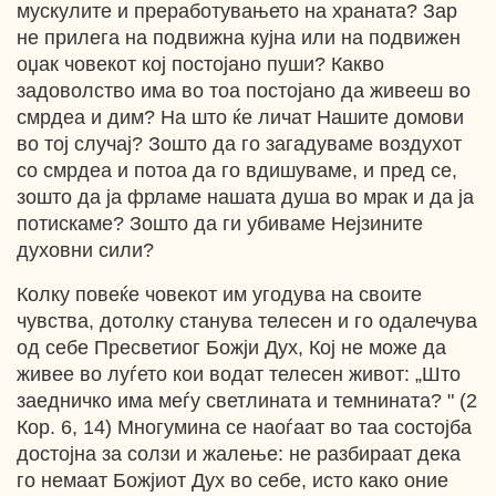
мускулите и преработувањето на храната? Зар
не прилега на подвижна кујна или на подвижен
оџак човекот кој постојано пуши? Какво
задоволство има во тоа постојано да живееш во
смрдеа и дим? На што ќе личат Нашите домови
во тој случај? Зошто да го загадуваме воздухот
со смрдеа и потоа да го вдишуваме, и пред се,
зошто да ја фрламе нашата душа во мрак и да ја
потискаме? Зошто да ги убиваме Нејзините
духовни сили?
Колку повеќе човекот им угодува на своите
чувства, дотолку станува телесен и го одалечува
од себе Пресветиог Божји Дух, Кој не може да
живее во луѓето кои водат телесен живот: „Што
заедничко има меѓу светлината и темнината? " (2
Кор. 6, 14) Многумина се наоѓаат во таа состојба
достојна за солзи и жалење: не разбираат дека
го немаат Божјиот Дух во себе, исто како оние