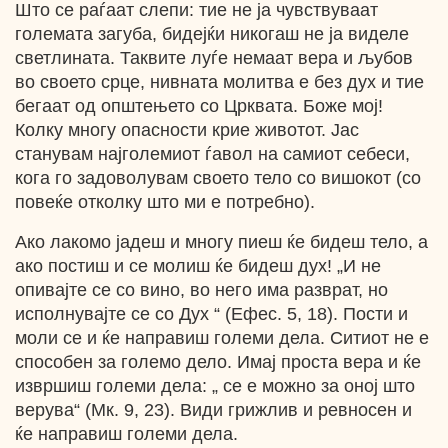
Што се раѓаат слепи: тие не ја чувствуваат
големата загуба, бидејќи никогаш не ја виделе
светлината. Таквите луѓе немаат вера и љубов
во своето срце, нивната молитва е без дух и тие
бегаат од општењето со Црквата. Боже мој!
Колку многу опасности крие животот. Јас
станувам најголемиот ѓавол на самиот себеси,
кога го задоволувам своето тело со вишокот (со
повеќе отколку што ми е потребно).
Ако лакомо јадеш и многу пиеш ќе бидеш тело, а
ако постиш и се молиш ќе бидеш дух! „И не
опивајте се со вино, во него има разврат, но
исполнувајте се со Дух “ (Ефес. 5, 18). Пости и
моли се и ќе направиш големи дела. Ситиот не е
способен за големо дело. Имај проста вера и ќе
извршиш големи дела: „ се е можно за оној што
верува“ (Мк. 9, 23). Види грижлив и ревносен и
ќе направиш големи дела.