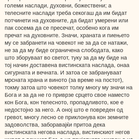
големи наслади, духовни, божествени; а
телесните наслади треба секогаш да им бидат
потчинети на духовните, да бидат умерени или
пак сосема да се пресечат, особено кога им
пречат на духовните. Значи, храната и пиењето
му се забранети на човекот не за да се натажи,
не за да му биде ограничена слободата, како
што зборуваат во светот, туку за да му биде на
тој начин доставена вистинската наслада, онаа
сигурната и вечната. И затоа се забрануваат
мрсната храна и виното (за време на постот),
токму затоа што човекот толку многу му значи на
Бога и за да не го приврзе срцето свое наместо
кон Бога, кон телесното, пропадливото, кое е
недостојно за него. А оној што е повреден од
гревот, многу лесно се приклонува кон земните
задоволства, заборавајќи притоа дека
вистинската негова наслада, вистинскиот негов