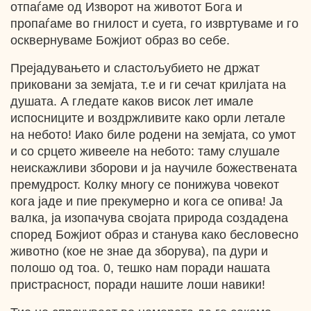
отпаѓаме од Изворот на животот Бога и
пропаѓаме во гнилост и суета, го извртуваме и го
осквернуваме Божјиот образ во себе.
Прејадувањето и сластољубието не држат
приковани за земјата, т.е и ги сечат крилјата на
душата. А гледате каков висок лет имале
испосниците и воздржливите како орли летале
на небото! Иако биле родени на земјата, со умот
и со срцето живееле на небото: таму слушале
неискажливи зборови и ја научиле божествената
премудрост. Колку многу се понижува човекот
кога јаде и пие прекумерно и кога се опива! Ја
валка, ја изопачува својата природа создадена
според Божјиот образ и станува како бесловесно
животно (кое не знае да зборува), па дури и
полошо од тоа. 0, тешко нам поради нашата
пристрасност, поради нашите лоши навики!