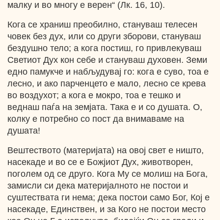
малку и во многу е верен“ (Лк. 16, 10).
Кога се храниш преобилно, стануваш телесен
човек без дух, или со други зборови, стануваш
бездушно тело; а кога постиш, го привлекуваш
Светиот Дух кон себе и стануваш духовен. Земи
едно памукче и набљудувај го: кога е суво, тоа е
лесно, и ако парченцето е мало, лесно се крева
во воздухот; а кога е мокро, тоа е тешко и
веднаш паѓа на земјата. Така е и со душата. О,
колку е потребно со пост да внимаваме на
душата!
Вештеството (материјата) на овој свет е ништо,
насекаде и во се е Божјиот Дух, животворен,
поголем од се друго. Кога Му се молиш на Бога,
замисли си дека материјалното не постои и
суштествата ги нема; дека постои само Бог, Кој е
насекаде, Единствен, и за Кого не постои место