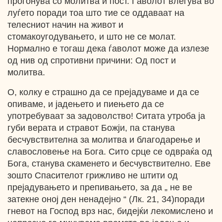
прогонува со молитва и пост. Ѓаволот влегува во
луѓето поради тоа што тие се оддаваат на
телесниот начин на живот и
стомакоугодувањето, и што не се молат.
Нормално е тогаш дека ѓаволот може да излезе
од нив од спротивни причини: Од пост и
молитва.
О, колку е страшно да се прејадуваме и да се
опиваме, и јадењето и пиењето да се
употребуваат за задоволство! Ситата утроба ја
губи верата и стравот Божји, па станува
бесчувствителна за молитва и благодарење и
славословење на Бога. Сито срце се одвраќа од
Бога, станува скаменето и бесчувствително. Еве
зошто Спасителот грижливо не штити од
прејадувањето и препивањето, за да „ не ве
затекне оној ден ненадејно “ (Лк. 21, 34)поради
гневот на Господ врз нас, бидејќи лекомислено и