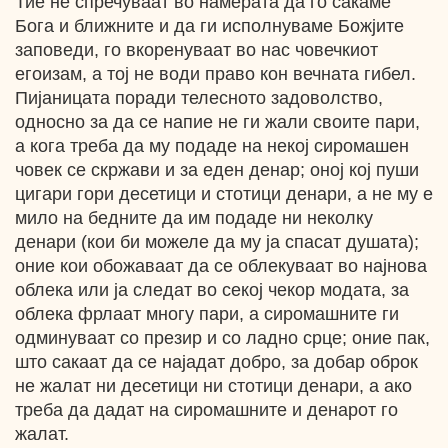
Тие не спречуваат во намерата да го сакаме
Бога и ближните и да ги исполнуваме Божјите
заповеди, го вкоренуваат во нас човечкиот
егоизам, а тој не води право кон вечната гибел.
Пијаницата поради телесното задоволство,
односно за да се напие не ги жали своите пари,
а кога треба да му подаде на некој сиромашен
човек се скржави и за еден денар; оној кој пуши
цигари гори десетици и стотици денари, а не му е
мило на бедните да им подаде ни неколку
денари (кои би можеле да му ја спасат душата);
оние кои обожаваат да се облекуваат во најнова
облека или ја следат во секој чекор модата, за
облека фрлаат многу пари, а сиромашните ги
одминуваат со презир и со ладно срце; оние пак,
што сакаат да се најадат добро, за добар оброк
не жалат ни десетици ни стотици денари, а ако
треба да дадат на сиромашните и денарот го
жалат.