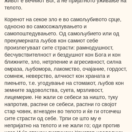
живот е вечниот Бог, а не пријатното уживање на
телото.
Коренот на секое зло е во самољубивото срце,
односно во самосожалувањето и
самопоштедувањето. Од самољубието или од
прекумерната љубов кон самиот себе
произлегуваат сите страсти: рамнодушност,
бесчувствителност и бездушнот кон Бога и кон
ближните, зло, нетрпение и агресивност, силна
омраза, љубомора, лакомство, очајание, гордост,
сомнеж, неверство, алчност кон храната и
пиењето, т.е. угодување на стомакот, љубов кон
земните задоволства, суета, мрзливост,
лицемерие. Не жали се себеси за ништо, туку
напротив, распни се себеси, распни го својот
стар човек, вгнезден во телото и ќе ги отсечеш
сите страсти од себе. Трпи се што му е
непријатно на телото и не жали го; оди против