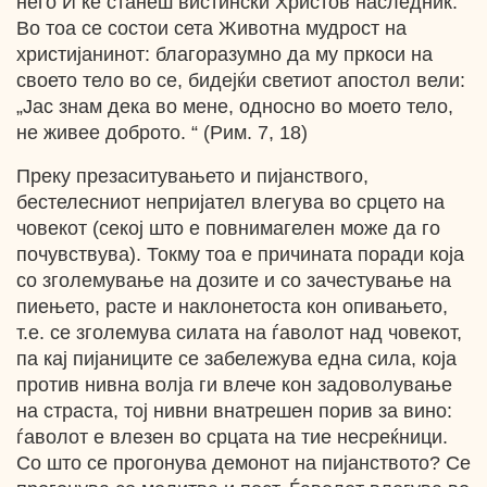
него И ќе станеш вистински Христов наследник.
Во тоа се состои сета Животна мудрост на
христијанинот: благоразумно да му пркоси на
своето тело во се, бидејќи светиот апостол вели:
„Јас знам дека во мене, односно во моето тело,
не живее доброто. “ (Рим. 7, 18)
Преку презаситувањето и пијанствого,
бестелесниот непријател влегува во срцето на
човекот (секој што е повнимагелен може да го
почувствува). Токму тоа е причината поради која
со зголемување на дозите и со зачестување на
пиењето, расте и наклонетоста кон опивањето,
т.е. се зголемува силата на ѓаволот над човекот,
па кај пијаниците се забележува една сила, која
против нивна волја ги влече кон задоволување
на страста, тој нивни внатрешен порив за вино:
ѓаволот е влезен во срцата на тие несреќници.
Со што се прогонува демонот на пијанството? Се