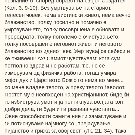
познанието, според образот на својот Создател “
(Кол. 3, 9-10). Без умртвување на стариот,
телесен човек, нема вистински живот, нема вечно
блаженство. Колку посилно и помачно е
умртвувањето, толку посовршена е обновата и
преродбата, толку поголемо е очистувањето,
толку посовршен е неговиот живот и неговото
блаженство во идниот век. Умртвувај се себеси и
ќе оживееш! Ах! Самиот чувствувам: кога сум
потполно здрав и не работам, т.е. не се
изморувам од физичка работа, тогаш умира
мојот дух и Царството Божјо го нема во мене...
со мене владее телото, а преку телото ѓаволот.
Постот му е неопходен на христијанинот, бидејќи
го избиструва умот и ја поттикнува волјата кон
добри дела, ги буди и ги развива чувствата...
Овие способности самите ние ги замаглуваме и
ги потиснуваме најмногу со „прејадување,
пијанство и грижа за овој свет“ (Лк. 21, 34). Така