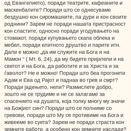
од Евангелието), поради театрите, кафеаните и
маскенбалите? Поради што се однесуваме
бездушно кон сиромашните, па дури и кон своите
роднини? Зарем не поради нашата пристрасност
кон сластите, односно поради угодувањето на
стомакот, поради купувањето скапа облека и
мебел, поради елитното друштво и парите итн.
Дали е можно „да им служите на Бога и на
Мамон “ ( Мт. 6, 24), да му бидете пријатели и на
светот и на Бога, да работите и за Христа и за
ѓаволот? Не е можно! Поради што беа прогонети
Адам и Ева од Рајот и паднаа во грев и смрт?
Поради јадењето, нели? Размислете добро,
зошто не се трудиме и не се залагаме за
спасението на душата, која толку многу му значи
на Божјиот син? Поради што се полниме со
гревови, поради што Му се противиме на Бога и
живееме во суета? Зарем не поради страста кон
земните работи, а особено кон земните наслади?