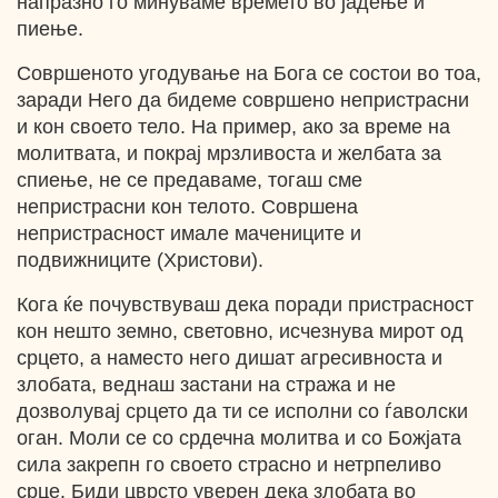
напразно го минуваме времето во јадење и
пиење.
Совршеното угодување на Бога се состои во тоа,
заради Него да бидеме совршено непристрасни
и кон своето тело. На пример, ако за време на
молитвата, и покрај мрзливоста и желбата за
спиење, не се предаваме, тогаш сме
непристрасни кон телото. Совршена
непристрасност имале мачениците и
подвижниците (Христови).
Кога ќе почувствуваш дека поради пристрасност
кон нешто земно, световно, исчезнува мирот од
срцето, а наместо него дишат агресивноста и
злобата, веднаш застани на стража и не
дозволувај срцето да ти се исполни со ѓаволски
оган. Моли се со срдечна молитва и со Божјата
сила закрепн го своето страсно и нетрпеливо
срце. Биди цврсто уверен дека злобата во