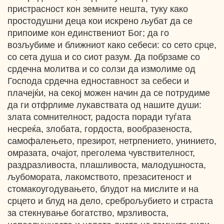
пристрасност кон земните нешта, туку како
простодушни деца кои искрено љубат да се
припоиме кон единствениот Бог; да го
возљубиме и ближниот како себеси: со сето срце,
со сета душа и со сиот разум. Да побрзаме со
срдечна молитва и со солзи да измолиме од
Господа срдечна едноставност за себеси и
плачејќи, на секој можен начин да се потрудиме
да ги отфрлиме лукавствата од нашите души:
злата сомнителност, радоста поради туѓата
несреќа, злобата, гордоста, вообразеноста,
самофалењето, презирот, нетрпението, унинието,
омразата, очајот, преголема чувствителност,
раздразливоста, плашливоста, малодушноста,
љубомората, лакомството, презаситеност и
стомакоугодувањето, блудот на мислите и на
срцето и блуд на дело, среброљубието и страста
за стекнување богатство, мрзливоста,