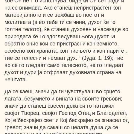
кое Он не Г о исполнува, бидејќи Он се гради и
на се внимава. Ако станеш непристрастен кон
материјалното и се вежбаш во постот и
молитвата (а во тебе ти се чини, духот ќе го
голтне телото), ќе станеш духовен и насекаде во
природата ќе Го здогледуваш Бога Духот. И
обратно оние кои се пристрасни кон земното,
особено кон храната, кон пиењето и кон парите „
тие се телесни и немаат дух. “ (Јуда. 1, 19); тие
во се го гледаат само телесното, не го гледаат
духот и дури ја отфрлаат духовната страна на
нештата.
Да се каеш, значи да ги чувствуваш во срцето
лагата, безумието и вината на своите гревови;
значи да станеш свесен дека си го натажил
својот Творец, својот Господ Отец и Благодетел,
Кој е бескрајно свет и Кој бескрајно се згнасил од
гревот; значи да сакаш со целата душа да се