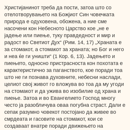
Христијанинот треба да пости, затоа што со
отелотворувањето на Божјиот Син човечката
природа е одуховена, обожена, а ние сме
насочени кон Небесното Царство кое „не е
јадење или пиење, туку правдедност и мир и
радост во Светиот Дух“ (Рим. 14, 17) „Храната е
за стомакот, а стомакот за храната; но Бог и него
и неа ќе ги уништи“ (1 Кор. 6, 13). Јадењето и
пиењето, односно пристрасноста кон похотата е
карактеристично за паганството, кое поради тоа
што не ги познава духовните, небесни наслади,
целиот свој живот го вложува во тоа да му угоди
на стомакот и да ужива во изобилие од храна и
пиење. Затоа и во Евангелието Господ многу
често ја разобличува оваа погубна страст. Дали е
сепак разумно човекот постојано да живее во
смрдеата и гасовите на стомакот, кои се
создаваат внатре поради движењето на