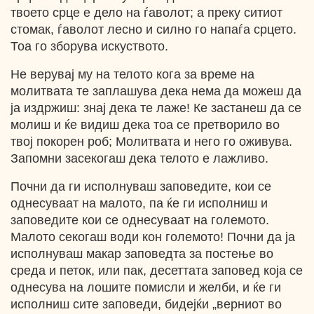
твоето срце е дело на ѓаволот; а преку ситиот
стомак, ѓаволот лесно и силно го напаѓа срцето.
Тоа го зборува искуството.
Не верувај му на телото кога за време на
молитвата те заплашува дека нема да можеш да
ја издржиш: знај дека те лаже! Ке застанеш да се
молиш и ќе видиш дека тоа се претворило во
твој покорен роб; Молитвата и него го оживува.
Запомни засекогаш дека телото е лажливо.
Почни да ги исполнуваш заповедите, кои се
однесуваат на малото, па ќе ги исполниш и
заповедите кои се однесуваат на големото.
Малото секогаш води кон големото! Почни да ја
исполнуваш макар заповедта за постење во
среда и петок, или пак, десеттата заповед која се
однесува на лошите помисли и желби, и ќе ги
исполниш сите заповеди, бидејќи „верниот во