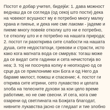
Постот е добар учител, бидејќи: 1. дава можност
веднаш да се согледа (од секој што пости) дека
на човекот всушност му е потребно многу малку
храна и пиење, и дека ние сме лакоми - јадеме и
пиеме многу повеќе отколку што ни е потребно,
т.е отколку што и е потребно на нашата природа;
2. постот ги разоткрива сите слабости на нашата
душа, сите недостатоци, гревови и страсти, исто
како кога матната вода се смирува: тогаш може
да се видат сите гадинки и сета нечистотија во
неа; 3. тој ни посочува колку е неопходно од се
срце да се приклониме кон Бога и од Него да
бараме милост, помош и спасение; 4. постот ги
открива сите итрини, сето лукавство и целата
злоба на телесните духови за кои цело време
работиме, но не сме свесни. И сега, кога сме
озарени од светлината на Божјата благодат,
нивните лукавства јасно се гледаат и тие злобно