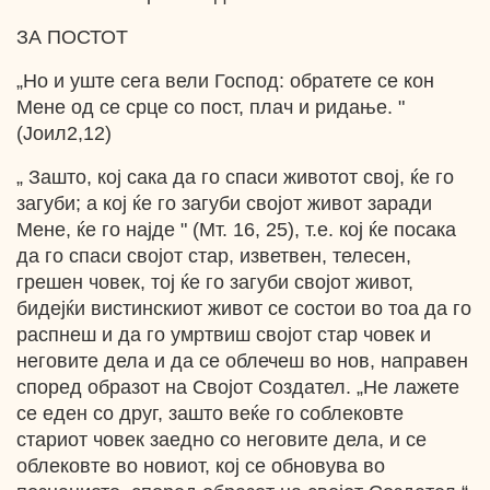
ЗА ПОСТОТ
„Но и уште сега вели Господ: обратете се кон
Мене од се срце со пост, плач и ридање. "
(Јоил2,12)
„ Зашто, кој сака да го спаси животот свој, ќе го
загуби; а кој ќе го загуби својот живот заради
Мене, ќе го најде " (Мт. 16, 25), т.е. кој ќе посака
да го спаси својот стар, изветвен, телесен,
грешен човек, тој ќе го загуби својот живот,
бидејќи вистинскиот живот се состои во тоа да го
распнеш и да го умртвиш својот стар човек и
неговите дела и да се облечеш во нов, направен
според образот на Својот Создател. „Не лажете
се еден со друг, зашто веќе го соблековте
стариот човек заедно со неговите дела, и се
облековте во новиот, кој се обновува во