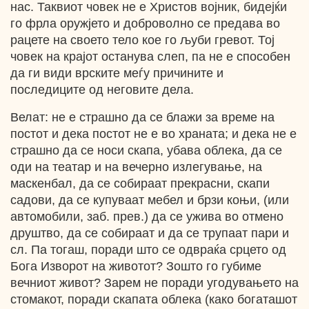
нас. Таквиот човек не е Христов војник, бидејќи
го фрла оружјето и доброволно се предава во
рацете на своето тело кое го љуби гревот. Тој
човек на крајот останува слеп, па не е способен
да ги види врските меѓу причините и
последиците од неговите дела.
Велат: не е страшно да се блажи за време на
постот и дека постот не е во храната; и дека не е
страшно да се носи скапа, убава облека, да се
оди на театар и на вечерно излегување, на
маскенбал, да се собираат прекрасни, скапи
садови, да се купуваат мебел и брзи коњи, (или
автомобили, заб. прев.) да се ужива во отмено
друштво, да се собираат и да се трупаат пари и
сл. Па тогаш, поради што се одвраќа срцето од
Бога Изворот на животот? Зошто го губиме
вечниот живот? Зарем не поради угодувањето на
стомакот, поради скапата облека (како богаташот