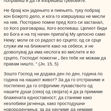
поправиш и да ги избришеш гревовите.
Не брзај кон јадењето и пиењето, туку побрзај
кон Божјото дело, и кога го извршуваш не мисли
на нив. Постојано помни пред Кого си застанал,
со Кого разговараш, Кого воспеваш. Целиот биди
во Бога и на тој начин припаѓај Му целосно само
Нему; моли се со радост во срцето; од се срце
служи им на ближните како на себеси, и не
дозволувај да има неслога во мислите и во
срцето, Господи! помогни „ без тебе не можам да
правам ништо. “ (Јн. 15, 5)
Зошто Господ ни додава ден по ден, година по
година на нашиот живот? За да го отстраниме и
постепено да го отфрлиме лукавството од
нашите души (секој од својата) и да ја примиме
блажената едноставност; да станеме како
незлобиви јагненца, како простодушни
новороденчиња; за да научиме да немаме