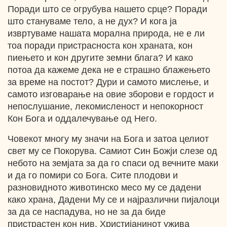
Поради што се огрубува нашето срце? Поради
што стануваме тело, а не дух? И кога ја
извртуваме нашата морална природа, не е ли
тоа поради пристрасноста кон храната, кон
пиењето и кон другите земни блага? И како
потоа да кажеме дека не е страшно блажењето
за време на постот? Дури и самото мислење, и
самото изговарање на овие зборови е гордост и
непослушание, лекомисленост и непокорност
Кон Бога и оддалечување од Него.
Човекот многу му значи на Бога и затоа целиот
свет му се Покорува. Самиот Син Божји слезе од
небото на земјата за да го спаси од вечните маки
и да го помири со Бога. Сите плодови и
разновидното животинско месо му се дадени
како храна, Дадени Му се и најразлични пијалоци
за да се наспадува, но не за да биде
пристрастен кон нив. Христијанинот ужива