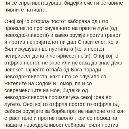
ни се спротивставуваат, бидејќи сме ги оставиле
нивните патишта.
Оној кој го отфрла постот заборава од што
произлегло прогонувањето на првите луѓе (од
невоздржливоста) и какво оружје против гревот
и против непријателот ни дал Спасителот, кога
бил искушуван во пустината (кога постел
четириесет дена и четириесет ноќи). Оној кој го
отфрла постот, не знае или не сака да знае дека
човекот најчесто отпаѓа од Бога поради
невоздржливоста, како што се случило со
жителите на Содом и Гомор, па и со
современиците на Ное, бидејќи од
невоздржливоста произлегува секој грев во
луѓето. Оној кој го отфрла постот, го отфрла од
себеси оружјето за борба против наклонетото кон
страст тело и против ѓаволот, кои со помош на
нашата невоздржливост собираат сили против