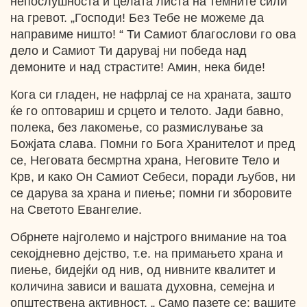
непослушноста и целата листа на темните сили
на гревот. „Господи! Без Тебе не можеме да
направиме ништо! “ Ти Самиот благослови го ова
дело и Самиот Ти дарувај ни победа над
демоните и над страстите! Амин, нека биде!
Кога си гладен, не нафрлај се на храната, зашто
ќе го оптовариш и срцето и телото. Јади бавно,
полека, без лакомење, со размислување за
Божјата слава. Помни го Бога Хранителот и пред
се, Неговата бесмртна храна, Неговите Тело и
Крв, и како Он Самиот Себеси, поради љубов, ни
се дарува за храна и пиење; помни ги зборовите
на Светото Евангелие.
Обрнете најголемо и најстрого внимание на тоа
секојдневно дејство, т.е. на примањето храна и
пиење, бидејќи од нив, од нивните квалитет и
количина зависи и вашата духовна, семејна и
општествена активност. „ Само пазете се: вашите