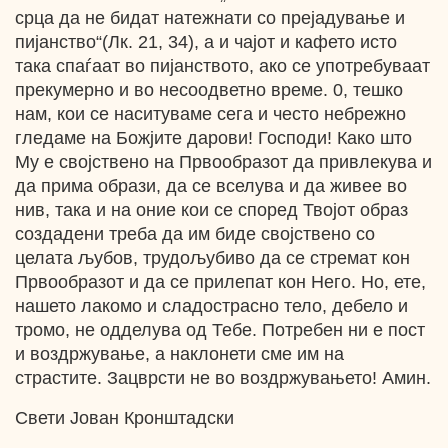
срца да не бидат натежнати со прејадување и
пијанство“(Лк. 21, 34), а и чајот и кафето исто
така спаѓаат во пијанството, ако се употребуваат
прекумерно и во несоодветно време. 0, тешко
нам, кои се наситуваме сега и често небрежно
гледаме на Божјите дарови! Господи! Како што
Му е својствено на Првообразот да привлекува и
да прима образи, да се вселува и да живее во
нив, така и на оние кои се според Твојот образ
создадени треба да им биде својствено со
целата љубов, трудољубиво да се стремат кон
Првообразот и да се прилепат кон Него. Но, ете,
нашето лакомо и сладострасно тело, дебело и
тромо, не одделува од Тебе. Потребен ни е пост
и воздржување, а наклонети сме им на
страстите. Зацврсти не во воздржувањето! Амин.
Свети Јован Кронштадски