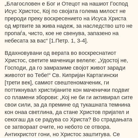
„Благословен е Бог и Отецот на нашиот Господ
Исус Христос, Кој по својата голема милост не
прероди преку воскресението на Исуса Христа
од мртвите за жива надеж, за наследство што не
пропаѓа, чисто, кое не свенува, запазено на
небесата за вас“ [1.Петр. 1, 3-4].
Вдахновувани од верата во воскреснатиот
Христос, светите маченици велеле: „Удостој не,
Господи, да го замразиме својот живот заради
животот во Тебе!“ Св. Кипријан Картагински
[трети век], самиот свештеномаченик, ги
поттикнувал христијаните кон маченички подвиг
со пламени зборови: „Кој не би ги активирал сите
свои сили, за да премине од тукашната темнина
кон онаа светлина, да стане Христов пријател и
секогаш да се радува со Христа? Во страдањата
се затвораат очите, но небото се отвора.
Антихристот гони, но Христос заштитува. Се