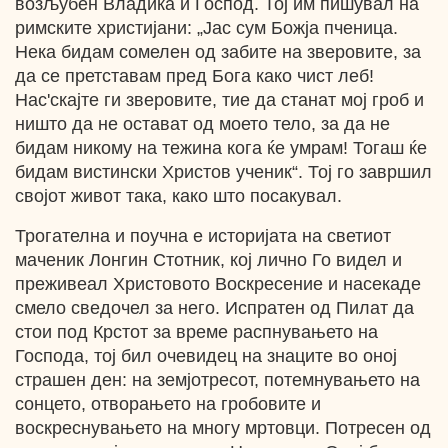
возљубен Владика и Господ. Тој им пишувал на
римските христијани: „Јас сум Божја пченица.
Нека бидам сомелен од забите на зверовите, за
да се претставам пред Бога како чист леб!
Нас'скајте ги зверовите, тие да станат мој гроб и
ништо да не остават од моето тело, за да не
бидам никому на тежина кога ќе умрам! Тогаш ќе
бидам вистински Христов ученик“. Тој го завршил
својот живот така, како што посакувал.
Трогателна и поучна е историјата на светиот
маченик Лонгин Стотник, кој лично Го видел и
преживеал Христовото Воскресение и насекаде
смело сведочел за него. Испратен од Пилат да
стои под Крстот за време распнувањето на
Господа, тој бил очевидец на знаците во оној
страшен ден: на земјотресот, потемнувањето на
сонцето, отворањето на гробовите и
воскреснувањето на многу мртовци. Потресен од