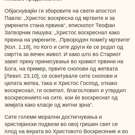
Објаснувајќи ги зборовите на свети апостол
Павле: „Христос воскресна од мртвите и за
умрените стана првина“, епископот Теофан
Затворник пишува: „Христос воскреснал како
првина на умрените, ,Првороден помеѓу мртвите'
[Кол. 1,18], по Кого и сите други ќе се родат од
смртта за вечен живот. И како што во Стариот
завет преку принесување во храмот првини на
Бога, на пример, првите снопови од жетвата
[Левит. 23,10], ce осветувале сите снопови и
целата жетва, така и Христос Господ, откако
воскреснал, ги осветил, благословил и утврдил
воскресението на сите, кои ќе воскреснат од
земјата како класје од житни зрна“.
Сите големи морални достигнувања и
христијански подвизи во овој грешен свет се
плод на верата во Христовото Воскресение и во