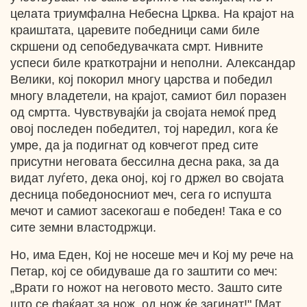
целата триумфална Небесна Црква. На крајот на
краиштата, царевите победници сами биле
скршени од сепобедувачката смрт. Нивните
успеси биле краткотрајни и неполни. Александар
Велики, кој покорил многу царства и победил
многу владетели, на крајот, самиот бил поразен
од смртта. Чувствувајќи ја својата немоќ пред
овој последен победител, тој наредил, кога ќе
умре, да ја подигнат од ковчегот пред сите
присутни неговата бессилна десна рака, за да
видат луѓето, дека оној, кој го држел во својата
десница победоносниот меч, сега го испушта
мечот и самиот засекогаш е победен! Така е со
сите земни властодржци.
Но, има Еден, Кој не носеше меч и Кој му рече на
Петар, кој се обидуваше да го заштити со меч:
„Врати го ножот на неговото место. Зашто сите
што се фаќаат за нож, од нож ќе загинат!" [Мат.