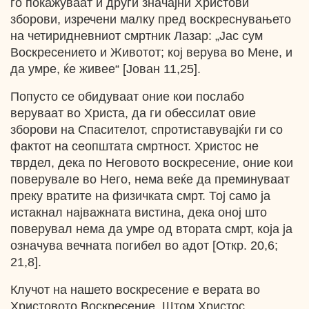
го покажуваат и други значајни Христови
зборови, изречени малку пред воскреснувањето
на четиридневниот смртник Лазар: „Јас сум
Воскресението и Животот; кој верува во Мене, и
да умре, ќе живее“ [Јован 11,25].
Попусто се обидуваат оние кои послабо
веруваат во Христа, да ги обессилат овие
зборови на Спасителот, спротиставувајќи ги со
фактот на сеопштата смртност. Христос не
тврдел, дека по Неговото воскресение, оние кои
поверувале во Него, нема веќе да преминуваат
преку вратите на физичката смрт. Тој само ја
истакнал најважната вистина, дека оној што
поверувал нема да умре од втората смрт, која ја
означува вечната погибел во адот [Откр. 20,6;
21,8].
Клучот на нашето воскресение е верата во
Христовото Воскресение. Штом Христос