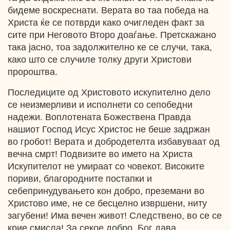
бидеме воскреснати. Верата во таа победа на
Христа ќе се потврди како очигледен факт за
сите при Неговото Второ доаѓање. Претскажано
така јасно, тоа задолжително ке се случи, така,
како што се случиле толку други Христови
пророштва.
Последиците од Христовото искупително дело
се неизмерливи и исполнети со сепобедни
надежи. Воплотената Божествена Правда
нашиот Господ Исус Христос не беше задржан
во гробот! Верата и добродетелта избавуваат од
вечна смрт! Подвизите во името на Христа
Искупителот не умираат со човекот. Високите
пориви, благородните постапки и
себепринудувањето кон добро, преземани во
Христово име, не се бесцелно извршени, ниту
загубени! Има вечен живот! Следствено, во се се
крие смисла! За секое добро, Бог дава