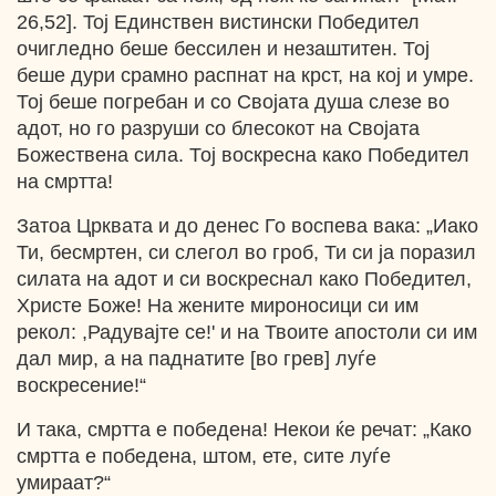
26,52]. Toj Единствен вистински Победител
очигледно беше бессилен и незаштитен. Тој
беше дури срамно распнат на крст, на кој и умре.
Тој беше погребан и со Својата душа слезе во
адот, но го разруши со блесокот на Својата
Божествена сила. Тој воскресна како Победител
на смртта!
Затоа Црквата и до денес Го воспева вака: „Иако
Ти, бесмртен, си слегол во гроб, Ти си ја поразил
силата на адот и си воскреснал како Победител,
Христе Боже! На жените мироносици си им
рекол: ,Радувајте се!' и на Твоите апостоли си им
дал мир, а на паднатите [во грев] луѓе
воскресение!“
И така, смртта е победена! Некои ќе речат: „Како
смртта е победена, штом, ете, сите луѓе
умираат?“