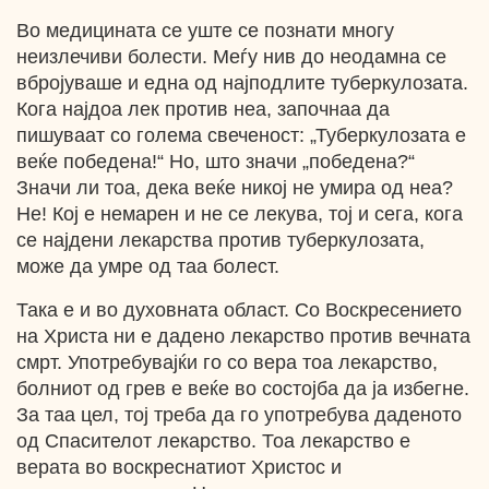
Во медицината се уште се познати многу
неизлечиви болести. Меѓу нив до неодамна се
вбројуваше и една од најподлите туберкулозата.
Кога најдоа лек против неа, започнаа да
пишуваат со голема свеченост: „Туберкулозата е
веќе победена!“ Ho, што значи „победена?“
Значи ли тоа, дека веќе никој не умира од неа?
Не! Кој е немарен и не се лекува, тој и ceгa, кога
се најдени лекарства против туберкулозата,
може да умре од таа болест.
Така е и во духовната област. Со Воскресението
на Христа ни е дадено лекарство против вечната
смрт. Употребувајќи го со вера тоа лекарство,
болниот од грев е веќе во состојба да ја избегне.
За таа цел, тој треба да го употребува даденото
од Спасителот лекарство. Тоа лекарство е
верата во воскреснатиот Христос и