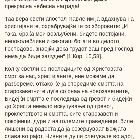
прекрасна небесна награда!
Таа вера свети апостол Павле им ја вдахнува на
христијаните, охрабрувајќи ги со зборовите: „И
така, браќа мои возљубени, бидете постојани,
непоколебливи и секогаш богати во делото
Господово, знаејќи дека трудот ваш пред Господ
нема да биде залуден" [1.Кор. 15,58].
Колку светли се последиците од Христовата
смрт за нас, христијаните, ние можеме да
разбереме, откако ќе ја споредиме смртта на
старозаветните луѓе со онаа на новозаветните,
Бидејќи смртта е последица од гревот и бидејќи
до Христа немало искупување од гревот,
проклетството и смртта, сите старозаветни
покојници, дури и најголемите праведници, биле
лишени од радоста да ја созерцуваат Божјата
слава во рајот. Нивните души слегувале во адот,