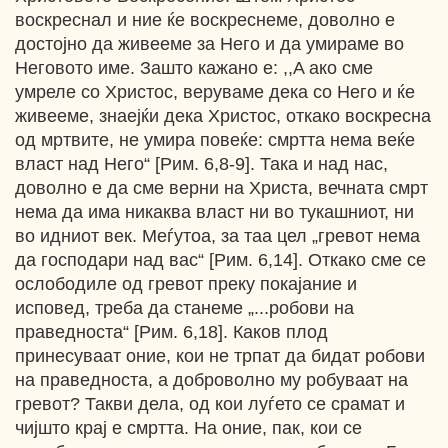
воскреснал и ние ќе воскреснеме, доволно е
достојно да живееме за Него и да умираме во
Неговото име. Зашто кажано e: ,,A ако сме
умреле со Христос, веруваме дека со Него и ќе
живееме, знаејќи дека Христос, откако воскресна
од мртвите, не умира повеќе: смртта нема веќе
власт над Него“ [Рим. 6,8-9]. Така и над нас,
доволно е да сме верни на Христа, вечната смрт
нема да има никаква власт ни во тукашниот, ни
во идниот век. Меѓутоа, за таа цел „гревот нема
да господари над вас“ [Рим. 6,14]. Откако сме се
ослободиле од гревот преку покајание и
исповед, треба да станеме „...робови на
праведноста“ [Рим. 6,18]. Каков плод
принесуваат оние, кои не трпат да бидат робови
на праведноста, а доброволно му робуваат на
гревот? Такви дела, од кои луѓето се срамат и
чијшто крај е смртта. На оние, пак, кои се