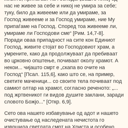
нас не живее за себе и никој не умира за себе;
туку, било да живееме или да умираме, за
Господ живееме и за Господ умираме, ние Му
припаѓаме на Господ. Според тоа живееме ли,
умираме ли Господови сме“ [Рим. 14,7-8].
Поради оваа припадност на сите кон Единиот
Господ, живите стојат во Господовиот храм, а
умрените, како да продолжуваат да пребиваат
во црковно општење, почиваат околу храмот. А
некои... чијашто смрт е „скапа во очите на
Господ“ [Псал. 115,6], како што се, на пример,
светите маченици... со своите тела почиваат под
самиот олтар на храмот, согласно реченото: „...
под жртвеникот ги видов душите заклани, заради
словото Божјо...“ [Откр. 6,9].
Сето ова нашето избавување од адот и нашето
очистување од наследената нечистота го
извршила светлата смрт на Христа и особено