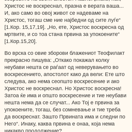
Христос не воскреснал, празна е верата ваша...
И, ако само во овој живот се надеваме на
Христос, тогаш сме ние најбедни од сите луѓе“
[1.Кор. 15,17,19]. „Но, ете, Христос воскресна од
мртвите, и со тоа стана првина за упокоените“
[1.Кор.15,20].
Во врска со овие зборови блажениот Теофилакт
прекрасно пишува: „Откако покажал колку
неубави нешта се раѓаат од неверувањето во
воскресението, апостолот како да вели: Ете што
следува, ако нема сеопшто воскресение и ако
Христос не воскреснал. Ho Христос воскресна!
Затоа ќе има и општо воскресение и тие неубави
нешта нема да се случат... Ако Тој е првина за
упокоените, тогаш, без сомневање и тие треба
да воскреснат. Зашто Првината има и следни по
Него“. Инаку, каква првина е онаа, која нема
никакво продолжение?