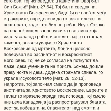
сето ова, тој исповедал: „Навистина Овој бил
Син Божји!“ [Мат. 27,54]. Toj бил и сведок на
Христовото Воскресение, бидејќи се наоѓал меѓу
стражарите, определени да го пазат влезот на
пештерата, каде што бил погребан Исус. Откако
на полноќ видел заслепувачка светлина која
излегувала од гробот и ангелот, кој го оттргнал
каменот, возвестувајќи го Христовото
Воскресение од мртвите, Лонгин целосно
поверувал во распнатиот и воскреснатиот
Богочовек. Тој не се согласил на поткупот да
лаже, дека учениците на Христа, божем, дошле
преку ноќта и дека, додека стражата спиела, го
украле Исусовото тело [Мат. 28, 12-13].
Напротив, тој започнал смело да ја проповеда
вистината за Христовото Воскресение. Евреите и
Пилат го мразеле заради таа исповед. Тој смело
низ цела Кападокија ја распространувал благата
вест за победата на Спасителот над смртта и