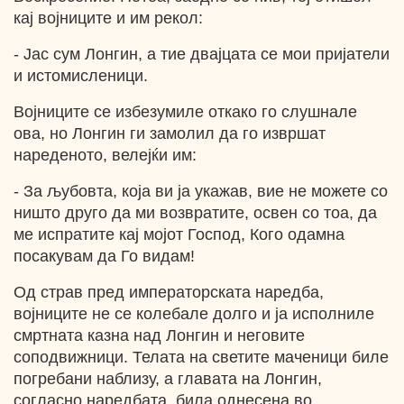
кај војниците и им рекол:
- Јас сум Лонгин, а тие двајцата се мои пријатели
и истомисленици.
Војниците се избезумиле откако го слушнале
ова, но Лонгин ги замолил да го извршат
нареденото, велејќи им:
- За љубовта, која ви ја укажав, вие не можете со
ништо друго да ми возвратите, освен со тоа, да
ме испратите кај мојот Господ, Кого одамна
посакувам да Го видам!
Од страв пред императорската наредба,
војниците не се колебале долго и ја исполниле
смртната казна над Лонгин и неговите
соподвижници. Телата на светите маченици биле
погребани наблизу, а главата на Лонгин,
согласно наредбата, била однесена во