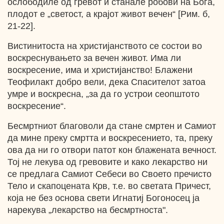
ослободиле од гревот и станале робови на Бога,
плодот е „светост, а крајот живот вечен“ [Рим. б,
21-22].
Вистинитоста на христијанството се состои во
воскреснувањето за вечен живот. Има ли
воскресение, има и христијанство! Блажени
Теофилакт добро вели, дека Спасителот затоа
умре и воскресна, „за да го устрои сеопштото
воскресение“.
Бесмртниот благоволи да стане смртен и Самиот
да мине преку смртта и воскресението, та, преку
ова да ни го отвори патот кон блажената вечност.
Тој не лекува од гревовите и како лекарство ни
се предлага Самиот Себеси во Своето пречисто
Тело и скапоцената Крв, т.е. во светата Причест,
која не без основа свети Игнатиј Богоносец ја
нарекува „лекарство на бесмртноста".