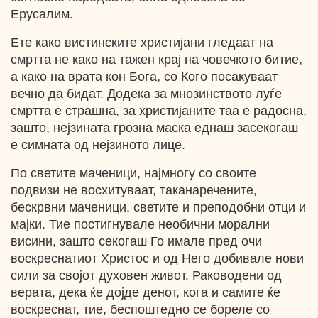
Ерусалим.
Ете како вистинските христијани гледаат на
смртта не како на тажен крај на човечкото битие,
а како на врата кон Бога, со Кого посакуваат
вечно да бидат. Додека за мнозинството луѓе
смртта е страшна, за христијаните таа е радосна,
зашто, нејзината грозна маска еднаш засекогаш
е симната од нејзиното лице.
По светите маченици, најмногу со своите
подвизи не восхитуваат, таканаречените,
бескрвни маченици, светите и преподобни отци и
мајки. Тие постигнувале необични морални
висини, зашто секогаш Го имале пред очи
воскреснатиот Христос и од Него добивале нови
сили за својот духовен живот. Раководени од
верата, дека ќе дојде денот, кога и самите ќе
воскреснат, тие, беспоштедно се бореле со