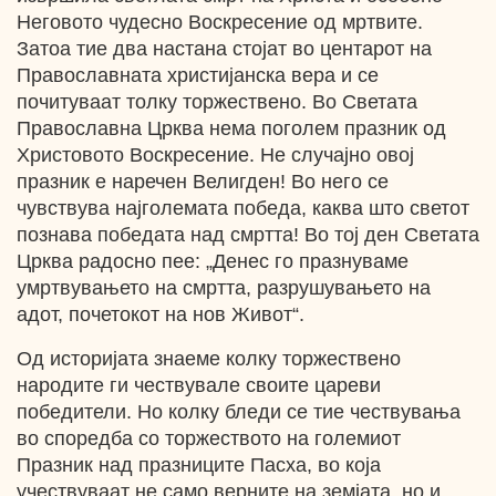
Неговото чудесно Воскресение од мртвите.
Затоа тие два настана стојат во центарот на
Православната христијанска вера и се
почитуваат толку торжествено. Bo Светата
Православна Црква нема поголем празник од
Христовото Воскресение. Не случајно овој
празник е наречен Велигден! Во негo ce
чувствува најголемата победа, каква што светот
познава победата над смртта! Во тој ден Светата
Црква радосно пее: „Денес го празнуваме
умртвувањето на смртта, разрушувањето на
адот, почетокот на нов Живот“.
Од историјата знаеме колку торжествено
народите ги чествувале своите цареви
победители. Но колку бледи се тие чествувања
во споредба со торжеството на големиот
Празник над празниците Пасха, во која
учествуваат не само верните на земјата, но и