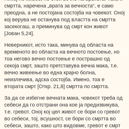
смртта, наречена „врата за вечноста“, е само
преодна, a не постојана состојба на човекот. Оној
кој верува не останува под властта на смртта
засекогаш, а преминува од смрт кон живот
[Јован 5,24].
Неверникот, исто така, минува од областа на
временото во областа на вечното постоење, но
тоа негово вечно постоење е пострашно од
секоја смрт, зашто претставува вечна мака, т.е.
вечно живеење во една крајно болна,
неизлечива, адска состојба. Имено, тоа е
втората смрт [Откр. 21,8] смртта по смртта.
За да се избегне вечната мака, човекот треба од
себеси да го отстрани она кое ја предизвикува,
т.е. гревот. Оној кој цел живот се бори со гревот
во себеси, тој, всушност, се бори со смртта во
себеси, зашто, како што видовме, гревот е смрт