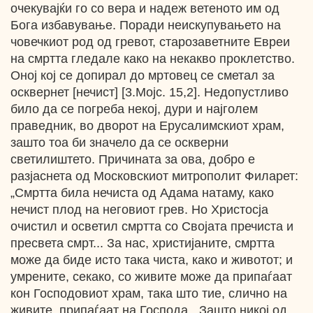
очекувајќи го со вера и надеж ветеното им од
Бога избавување. Поради неискупувањето на
човечкиот род од гревот, старозаветните Евреи
на смртта гледале како на некакво проклетство.
Оној кој се допирал до мртовец се сметал за
осквернет [нечист] [3.Мојс. 15,2]. Недопустливо
било да се погреба некој, дури и најголем
праведник, во дворот на Ерусалимскиот храм,
зашто тоа би значело да се оскверни
светилиштето. Причината за ова, добро е
разјаснета од Московскиот митрополит Филарет:
„Смртта била нечиста од Адама натаму, како
нечист плод на неговиот грев. Но Христосја
очистил и осветил смртта со Својата пречиста и
пресвета смрт... За нас, христијаните, смртта
може да биде исто така чиста, како и животот; и
умрените, секако, со живите може да припаѓаат
кон Господовиот храм, така што тие, слично на
живите, припаѓаат на Господа. „Зашто никој од