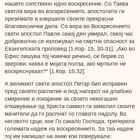
нашето сопствено идно воскресение. Со Таква
светла вера во воскресението, апостолите ги
преземале и извршиле своите прекрасни
благовеснички дела. Со вера во Воскресението
свети апостол Павле секој ден умирал, секој час
доброволно се изложувал на смртна опасност за
Евангелската проповед [1.Кор. 15, 30-31]. „Ако во
Ефес пишува тој човечки речено, се борев со
зверови, каква е мојата полза, ако мртвите не
воскреснуваат?“ [1.Кор. 15,32].
А великиот свети апостол Петар бил исправен
пред своето распетие и под напорот на длабоко
смирение и покајание за своето некогашно
откажување од Христа самиот ги замолил своите
мачители да го распнат со главата надолу. Во
неговото срце, кое Го сакало Господа, треперела
големата надеж на воскресението. За таа надеж
тој им напишал на оние кои поверувале: