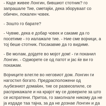
- Каде живее Лонгин, бившиот стотник? го
запрашале Тие, сметајќи, дека зборуваат со
обичен, локален човек.
- Зошто го барате?
- Чувме, дека е добар човек и сакаме да го
посетиме - го иалажале тие. - Ние сме војници, а
тој беше стотник. Посакавме да го видиме.
- Ве молам, дојдете во мојот дом! - ги поканил
Лонгин. - Одморете се од патот и јас ќе ви го
покажам.
Војниците влегле во неговиот дом. Лонгин ги
нагостил богато. Предрасположени од
љубезниот домаќин, тие се развеселиле, се
расприкажале и на крајот му се довериле за што
се испратени. Притоа, го заколнале никому да не
ја издаде таа тајна, за да не дознае Лонгин и да