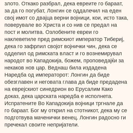
злото. Откако разбрал, дека евреите го бараат,
за да го погубат, Лонгин се оддалечил на еден
свој имот со двајца верни војници, кои, исто така,
поверувале во Христа и co нив се предал на
пост и молитва. Озлобените евреи го
наклеветиле пред римскиот император Тибериј,
дека го зафрлил својот војнички чин, дека се
одделил од римската власт и го вознемирувал
народот во Кападокија, божем, проповедајќи за
некаков нов цар. Веднаш била издадена
Наредба од императорот: Лонгин да биде
обезглавен и неговата глава да биде предадена
на еврејскиот синедрион во Ерусалим Како
доказ, дека царската наредба е исполнета.
Испратените Bo Кападокија војници тргнале да
го бараат. Бог му открил на стотникот, дека му се
подготвува маченички венец. Лонгин радосно ги
пречекал своите непријатели.