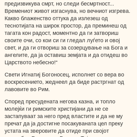
предизвикува смрт, но следи бесмртност...
Времениот живот изгаснува, но вечниот изгрева.
Какво блаженство оттука да излезеш од
теснотијата на широк простор, да преминеш од
тагата кон радост, моментно да ги затвориш
своите очи, со кои си ги гледал луѓето и овој
свет, и да ги отвориш за созерцување на Бога и
ангелите, да ја оставиш земјата и да отидеш во
Царството небесно!“
Свети Игнатиј Богоносец, исполнет со вера во
воскресението, жеднеел да биде растргнат од
лавовите во Рим.
Според пресудената негова казна, и топло
молејќи ги римските христијани да не се
застапуваат за него пред властите и да не му
пречат да ја достигне посакуваната цел преку
устата на зверовите да отиде при својот