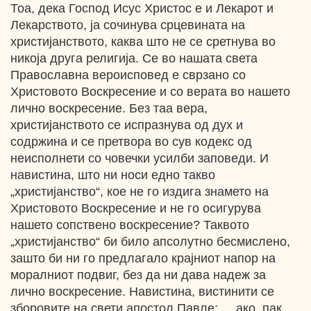
Тоа, дека Господ Исус Христос е и Лекарот и
Лекарството, ја сочинува срцевината на
христијанството, каква што не се сретнува во
никоја друга религија. Се во нашата света
Православна вероисповед е сврзано со
Христовото Воскресение и co вepaтa во нашето
лично воскресение. Без таа вера,
христијанството се испразнува од дух и
содржина и се претвора во сув кодекс од
неисполнети со човечки усилби заповеди. И
навистина, што ни носи едно такво
„христијанство“, кое не го издига знамето на
Христовото Воскресение и не го осигурува
нашето сопствено воскресение? Таквото
„христијанство“ би било апсолутно бесмислено,
зашто би ни го предлагало крајниот напор на
моралниот подвиг, без да ни дава надеж за
лично воскресение. Навистина, вистинити се
зборовите на свети апостол Павле: „...ако, пак,