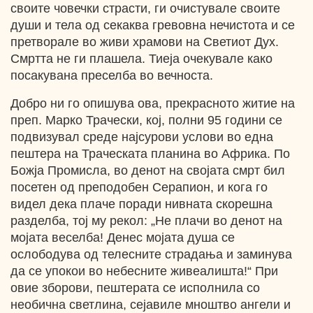
своите човечки страсти, ги очистувале своите
души и тела од секаква гревовна нечистота и се
претворале во живи храмови на Светиот Дух.
Смртта не ги плашела. Тиеја очекувале како
посакувана преселба во вечноста.
Добро ни го опишува ова, прекрасното житие на
преп. Марко Трачески, кој, полни 95 години се
подвизувал среде најсурови услови во една
пештера на Траческата планина во Африка. По
Божја Промисла, во денот на својата смрт бил
посетен од преподобен Серапион, и кога го
видел дека плаче поради нивната скорешна
разделба, тој му рекол: „Не плачи во денот на
мојата веселба! Денес мојата душа се
ослободува од телесните страдања и заминува
да се упокои во небесните живеалишта!“ При
овие зборови, пештерата се исполнила со
необична светлина, сејавиле мноштво ангели и