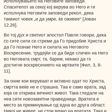
исполнувањето на Неговите заповеди.
Спасителот за секој кој верува во Него и ги
исполнува Неговите заповеди рекол, дека
таквиот човек „и да умре, ќе оживее“ [Јован
12,26].
Bo тој дух и светиот апостол Павле говори, дека
со сите сили се стреми да Го придобие Христа и
да Го познае Него и силата на Неговото
Воскресение, трудејќи се да биде сличен на Него
во Неговата смрт, та, барем, некако да го
достигне воскресението на мртвите [Фил. 3, 8-
11].
За оние кои веруваат и активно одат по Христа,
смртта веќе не е страшна. Таа е само врата, зад
која се открива вечниот живот. Така гледале на
неа сите новозаветни праведници. Вратата е
место за преминување од една во друга област.
Никој не живее, не стои вечно на вратата. Така и