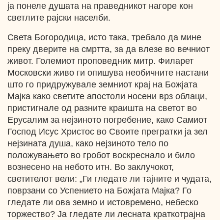
ја понеле душата на праведникот нагоре кон
светлите рајски населби.
Света Богородица, исто така, требало да мине
преку дверите на смртта, за да влезе во вечниот
живот. Големиот проповедник митр. Филарет
Московски живо ги опишува необичните настани
што го придружувале земниот крај на Божјата
Мајка како светите апостоли носени врз облаци,
пристигнале од разните краишта на светот во
Ерусалим за нејзиното погребение, како Самиот
Господ Исус Христос во Своите прегратки ја зел
нејзината душа, како нејзиното тело по
положувањето во гробот воскреснало и било
вознесено на небото итн. Во заклучокот,
светителот вели: „Ги гледате ли тајните и чудата,
поврзани со Успението на Божјата Мајка? Го
гледате ли ова земно и истовремено, небеско
торжество? Ја гледате ли лесната краткотрајна