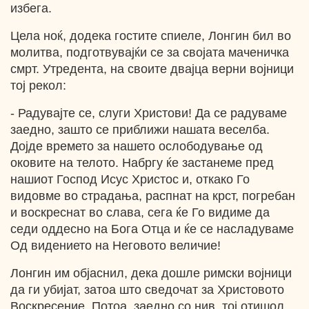
избега.
Цела ноќ, додека гостите спиеле, Лонгин бил во
молитва, подготвувајќи се за својата маченичка
смрт. Утредента, на своите двајца верни војници
тој рекол:
- Радувајте се, слуги Христови! Да се радуваме
заедно, зашто се приближи нашата веселба.
Дојде времето за нашето ослободување од
оковите на телото. Набргу ќе застанеме пред
нашиот Господ Исус Христос и, откако Го
видовме во страдања, распнат на крст, погребан
и воскреснат во слава, сега ќе Го видиме да
седи оддесно на Бога Отца и ќе се насладуваме
Од видението на Неговото величие!
Лонгин им објаснил, дека дошле римски војници
да ги убијат, затоа што сведочат за Христовото
Воскресение. Потоа, заедно со нив, тој отишол