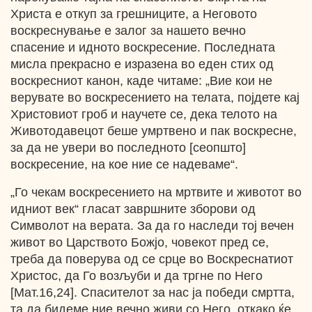
Христа е откуп за грешниците, а Неговото
воскреснување е залог за нашето вечно
спасение и идното воскресение. Последната
мисла прекрасно е изразена во еден стих од
воскресниот канон, каде читаме: „Вие кои не
верувате во воскресението на телата, појдете кај
Христовиот гроб и научете се, дека телото на
Животодавецот беше умртвено и пак воскресне,
за да не увери во последното [сеопшто]
воскресение, на кое ние се надеваме“.
„Го чекам воскресението на мртвите и животот во
идниот век“ гласат завршните зборови од
Символот на верата. За да го наследи тој вечен
живот во Царството Божјо, човекот пред се,
треба да поверува од се срце во Воскреснатиот
Христос, да Го возљуби и да тргне по Него
[Мат.16,24]. Спасителот за нас ја победи смртта,
та да бидеме ние вечно живи со Него, откако ќе