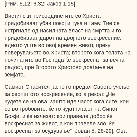
[Рим. 5,12; 6,32; Јаков 1,15].
Вистински присоединетите со Христа
придобиваат убав покој и тука и таму. Тие се
истргнале од насилната власт на смртта и го
придобиваат дарот на двојното воскресение:
едното уште во овој времен живот, преку
поверувањето во Христа; второто кога телата на
починатите во Господа ќе воскреснат за вечна
радост, при Второто Христово доаѓање на
земјата.
Самиот Спасител јасно го предал Своето учење
за сеопштото воскресение, кога рекол: „Не
чудете се на ова, зашто иде часот кога сите, кои
се во гробовите, ќе го чујат гласот на Синот
Божји, и ќе излезат: кои правеле добро ќе
воскреснат за живот, а кои правеле зло, ќе
воскреснат за осудување“ [Јован 5, 28-29]. Ова