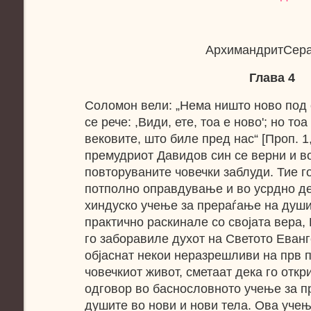
АрхимандритСер
Глава 4
Соломон вели: „Нема ништо ново под 
се рече: ,Види, ете, тоа е ново'; но то
вековите, што биле пред нас“ [Проп. 1
премудриот Давидов син се верни и в
повторуваните човечки заблуди. Тие г
потполно оправдување и во усрдно д
хиндуско учење за прераѓање на душит
практично раскинале со својата вера,
го заборавиле духот на Светото Еванг
објаснат некои неразрешливи на прв п
човечкиот живот, сметаат дека го отк
одговор во баснословното учење за 
душите во нови и нови тела. Ова уче