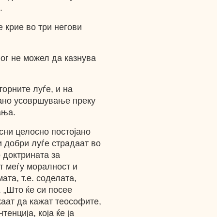
.
 крие во три негови
Бог не можел да казнува
торните луѓе, и на
јано усовршување преку
ања.
асни целосно постојано
 добри луѓе страдаат во
о доктрината за
т меѓу моралност и
ата, т.е. соделата,
 „Што ќе си посее
сакаат да кажат теософите,
тенција, која ќе ја