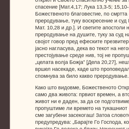
открил и Своето спасително учење за 
спасение [Мат.4,17; Лука 13,3-5; 15,10
Божественото благовестие, по смртта 
преродување, туку воскресение и суд Б
Мат. 10,28 и др.]. И светите апостоли
преродување на душите, туку за суд на
својот говор пред ефеските презвите
јасно нагласува, дека во текот на не
престојување среде нив, тој не пропу
„целата волја Божја” [Дела 20,27], неш
вршел насекаде, каде што проповедал
спомнува за било какво преродување.
Како што видовме, Божественото Откр
само два живота: првиот времен, а вт
живот ни е даден, за да се подготвиме
пропуштиме ли времето на тукашниот 
сме загубени засекогаш! Затоа словот
предупредува: „Барајте Го Господа, ко