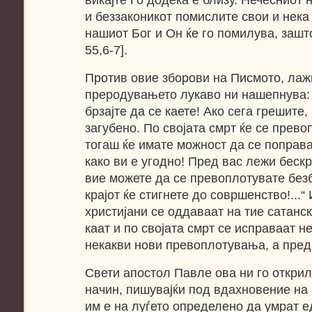
викајте Го додека е близу. Нечесниот н
и беззаконикот помислите свои и нека
нашиот Бог и Он ќе го помилува, зашт
55,6-7].
Против овие зборови на Писмото, лаж
преродувањето лукаво ни нашепнува: 
брзајте да се каете! Ако сега грешите,
загубено. По својата смрт ќе се прево
тогаш ќе имате можност да се поправа
како ви е угодно! Пред вас лежи бескр
вие можете да се превоплотувате безб
крајот ќе стигнете до совршенство!...
христијани се оддаваат на тие сатанск
каат и по својата смрт се исправаат н
некакви нови превоплотувања, а пред
Свети апостол Павле ова ни го откри
начин, пишувајќи под вдахновение на 
им е на луѓето определено да умрат ед