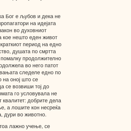
ка Бог е љубов и дека не
пропагатори на идејата
закон во духовниот
а кое нешто еден живот
 краткиот период на едно
тво, душата по смртта
и помалку продолжително
родолжела во него патот
вањата следеле едно по
 на оној што се
да се возвиши тој до
рмата го условувала не
т квалитет: добрите дела
е, а лошите кон несреќа
, дури во животно.
тоа лажно учење, се