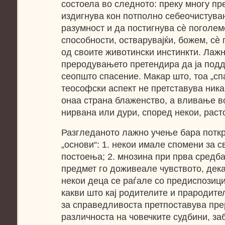
состоела во следното: преку многу п
издигнува кон потполно себеочистува
разумност и да постигнува сѐ поголем
способности, остварувајќи, божем, с
од своите животински инстинкти. Лаж
преродувањето претендира да ја под
сеопшто спасение. Макар што, тоа „сп
теософски аспект не претставува ник
онаа страна блаженство, а вливање в
нирвана или дури, cпopeд некои, раст
Разгледаното лажно учење бара потк
„основи“: 1. некои имале спомени за 
постоења; 2. мнозина при прва средба
предмет го доживеале чувството, дека
некои деца се раѓале со предиспозици
какви што кај родителите и прародите
за справедливоста претпоставува пре
различноста на човечките судбини, з