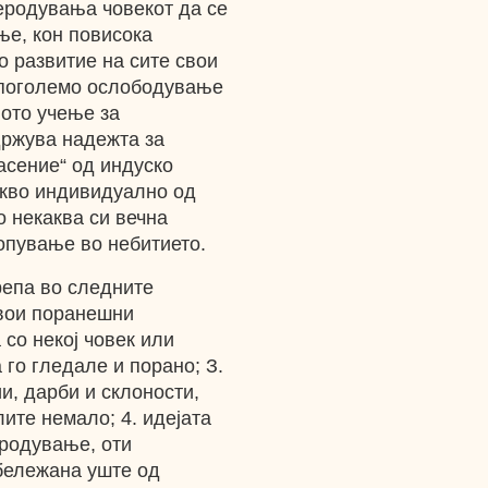
реродувања човекот да се
ње, кон повисока
о развитие на сите свои
ѐ поголемо ослободување
ното учење за
држува надежта за
асение“ од индуско
акво индивидуално од
о некаква си вечна
опување во небитието.
репа во следните
свои поранешни
 со некој човек или
 го гледале и порано; З.
и, дарби и склоности,
лите немало; 4. идејата
родување, оти
абележана уште од