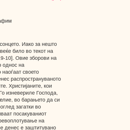
афим
сонцето. Иако за нешто
а веќе било во текот на
,9-10]. Овие зборови на
о однос на
о наоѓаат своето
енес распространуваното
е. Христијаните, кои
 Го изневериле Господа,
елие, во барањето да си
оглед загатки во
риваат посакуваниот
превоплотување на
ње денес е заштитувано