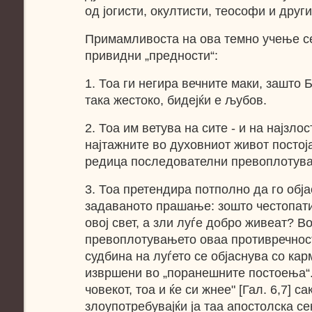
од јогисти, окултисти, теософи и други
Примамливоста на ова темно учење се
привидни „предности“:
1. Тоа ги негира вечните маки, зашто 
така жестоко, бидејќи е љубов.
2. Тоа им ветува на сите - и на најзлос
најтажните во духовниот живот посто
редица последователни превоплотув
3. Тоа претендира потполно да го обј
задаваното прашање: зошто честопати
овој свет, а зли луѓе добро живеат? В
превоплотувањето оваа противречнос
судбина на луѓето се објаснува со карм
извршени во „поранешните постоења“.
човекот, тоа и ќе си жнее" [Гал. 6,7] 
злоупотребувајќи ја таа апостолска сен