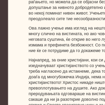
раѓањето, но можела да се објасни б
допуштање за нивното добродетелно 
во некој поминат нивен живот. Учењет
преодолеало сите тие несообразности
Ова лажно учење има изглед на нешто
многу слично на вистината, но ако чо
неговата суштина, ќе открие во него 
измама и префинета безбожност. Со 
ние ќе се потрудиме да го докажеме т
Најнапред, за оние христијани, кои си
изедначуваат христијанството со уче
треба нагласено да истакнеме, дека т
доаѓа од многубожечка Индија, нема 
христијанството! Христос никаде ништ
превоплотувањето на душите. Ако док
преродувањата одговараше на вистин
сакаше да ни ја разоткрие доволно по