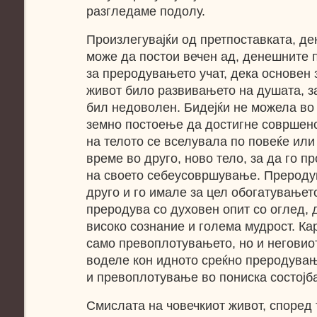
разгледаме подолу.
Произлегувајќи од претпоставката, де
може да постои вечен ад, денешните 
за преродувањето учат, дека основен 
живот било развивањето на душата, з
бил недоволен. Бидејќи не можела во
земно постоење да достигне совршенс
на телото се вселувала по повеќе ил
време во друго, ново тело, за да го п
на своето себеусовршување. Прероду
друго и го имале за цел обогатувањето
преродува со духовен опит со оглед, 
високо сознание и голема мудрост. Ка
само превоплотувањето, но и неговио
воделе кон идното среќно преродувањ
и превоплотување во пониска состојба
Смислата на човечкиот живот, според 