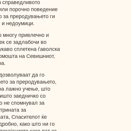
ез справедливото
или порочно поведение
о за преродувањето ги
 и недоумици.
 многу привлечно и
век се задлабочи во
лукаво сплетена ѓаволска
помошта на Севишниот,
оа.
 дозволуваат да го
њето за преродувањето,
оа лажно учење, што
ништо заедничко со
о не спомнувал за
трината за
ата, Спасителот ќе
дробно, како што ни го