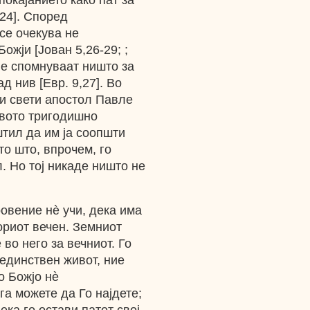
покајанието како пат за
-24]. Според
се очекува не
ожји [Јован 5,26-29; ;
 не спомнуваат ништо за
д нив [Евр. 9,27]. Bo
ри свети апостол Павле
говото тригодишно
штил да им ја соопшти
то што, впрочем, го
. Но тој никаде ништо не
овение нѐ учи, дека има
ориот вечен. Земниот
 во него за вечниот. Го
единствен живот, ние
о Божјо нѐ
га можете да Го најдете;