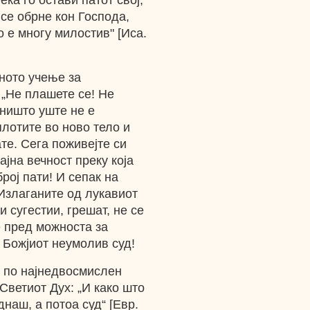
ека го остави патот свој,
 се обрне кон Господа,
о е многу милостив" [Иса.
ното учење за
„Не плашете се! Не
 ништо уште не е
плотите во ново тело и
те. Сега поживејте си
ајна вечност преку која
рој пати! И сепак на
“ Излаганите од лукавиот
и сугестии, грешат, не се
е пред можноста за
 Божјиот неумолив суд!
л по најнедвосмислен
Светиот Дух: „И како што
наш, а потоа суд“ [Евр.