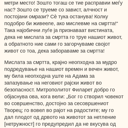
метри место! Зошто тогаш се тие расправии меѓу
нас? Зошто се труеме со завист, алчност и
постојани омрази? Cѐ тука останува! Колку
подобро би живееле, ако мислевме на смртта!“
Така најобични луѓе ја признаваат вистината,
дека не мислата за смртта го труе нашиот живот,
a обратното ние сами го загорчуваме својот
живот со тоа, дека забораваме за смртта!
Мислата за смртта, крајно неопходна за мудро
подредување на нашиот времен и вечен живот,
му била неопходна уште на Адама за
запазување на неговиот рајски живот во
безопасност. Митрополитот Филарет добро го
објаснува ова, кога вели: „Бог го створил човекот
во совршенство, достојно за сесовршениот
Творец; го вовел во рајот на радостите; му го
дал плодот од дрвото на животот за нетление
[нетружност] го предупредил да не вкусува од