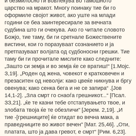
и безмилосно ги вовлекува во тамошното
царство на мракот. Многу поинаку тие би го
оформиле својот живот, ако уште на млади
години се беа заинтересирале за вечната
судбина што ги очекува. Ако го читале словото
Божјо, тие таму, би ги сретнале Божествените
вистини, кои го поразуваат сознанието и ja
претпазуваат волјата од судбоносни грешки. Тие
таму би ги прочитале мислите како следните:
„Зашто си земја и во земја ќе се вратиш!“ [1.Мојс.
З,19]. „Роден од жена, човекот е кратковечен и
презаситен од неволји: како цвеќе никнува и бргу
овенува; како сенка бега и не се запира“ .[Јов
14,1-2]. „Зла смрт го снаоѓа грешникот...“ [Псал.
ЗЗ,21]. „ќе те казни тебе отстапувањето твое, и
злобата твоја ќе те обезличи" [Јерем. 2,19]. „И
тие -[грешниците] ќе отидат во вечна мака, a
праведниците во живот вечен" [Мат. 25,46]. „Оти,
платата, што ја дава гревот, е смрт“ [Рим. 6,23].