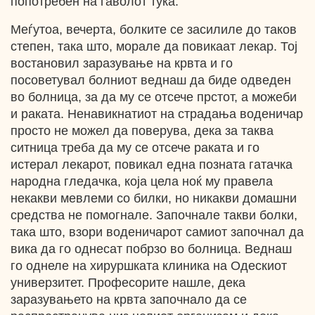
попотребен на ѓаволот тука.
Меѓутоа, вечерта, болките се засилиле до таков
степен, така што, морале да повикаат лекар. Тој
востановил заразување на крвта и го
посоветувал болниот веднаш да биде одведен
во болница, за да му се отсече прстот, а можеби
и раката. Ненавикнатиот на страдања воденичар
просто не можел да поверува, дека за таква
ситница треба да му се отсече раката и го
истерал лекарот, повикал една позната гатачка
народна гледачка, која цела ноќ му правела
некакви мевлеми со билки, но никакви домашни
средства не помогнале. Започнале такви болки,
така што, взори воденичарот самиот започнал да
вика да го однесат побрзо во болница. Веднаш
го однеле на хируршката клиника на Одескиот
универзитет. Професорите нашле, дека
заразувањето на крвта започнало да се