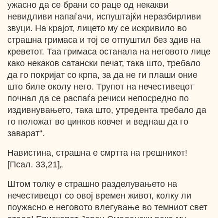
ужасно да се брани со раце од некакви
невидливи напаѓачи, испуштајќи неразбирливи
звуци. На крајот, лицето му се искривило во
страшна гримаса и тој се отпуштил без здив на
креветот. Таа гримаса останала на неговото лице
како некаков сатански печат, така што, требало
да го покријат со крпа, за да не ги плаши оние
што биле околу него. Трупот на нечестивецот
почнал да се распаѓа речиси непосредно по
издивнувањето, така што, утредента требало да
го положат во цинков ковчег и веднаш да го
заварат“.
Навистина, страшна е смртта на грешникот!
[Псал. 33,21]„
Штом толку е страшно разделувањето на
нечестивецот со овој времен живот, колку ли
поужасно е неговото влегување во темниот свет