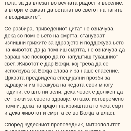
тела, за да влезат во вечната радост и веселие,
а вторите сакаат да останат во светот на тагите
и воздишките".
Се разбира, приведениот цитат не означува,
дека со помнењето на смртта, стануваат
излишни грижите за здравјето и поддржувањето
на животот. Да ја помниш смртта, не означува да
бараш час поскоро да го напуштиш тукашниот
свет. Животот е дар Божји, кој треба да се
исползува за Божја слава и за наше спасение.
Црквата предвидела специјални прозби за
здравје и им посакува на чедата свои многу
години, со што ни вели, дека човек е должен да
се грижи за своето здравје, откако, истовремено
помни, дека на крајот на краиштата го чека смрт
и дека животот и смртта се во Божјата власт.
Според чудесниот проповедник, митрополитот