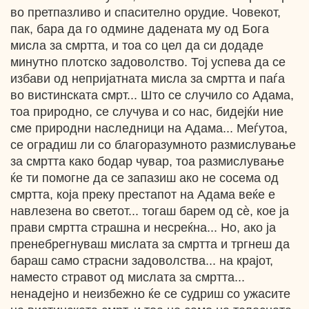
во претпазливо и спасително орудие. Човекот,
пак, бара да го одмине дадената му од Бога
мисла за смртта, и тоа со цел да си додаде
минутно плотско задоволство. Тој успева да се
избави од непријатната мисла за смртта и паѓа
во вистинската смрт... Што се случило со Адама,
тоа природно, се случува и со нас, бидејќи ние
сме природни наследници на Адама... Меѓутоа,
се оградиш ли со благоразумното размислување
за смртта како бодар чувар, тоа размислување
ќе ти помогне да се запазиш ако не сосема од
смртта, која преку престапот на Адама веќе е
навлезена во светот... тогаш барем од сѐ, кое ја
прави смртта страшна и несреќна... Но, ако ја
пренебрегнуваш мислата за смртта и тргнеш да
бараш само страсни задоволства... на крајот,
наместо стравот од мислата за смртта...
ненадејно и неизбежно ќе се судриш со ужасите