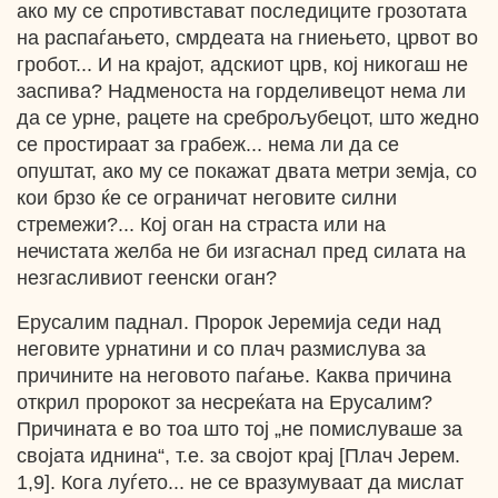
ако му се спротивстават последиците грозотата
на распаѓањето, смрдеата на гниењето, црвот во
гробот... И нa крајот, адскиот црв, кој никогаш не
заспива? Надменоста на горделивецот нема ли
да се урне, рацете на среброљубецот, што жедно
се простираат за грабеж... нема ли да се
опуштат, ако му се покажат двата метри земја, со
кои брзо ќе се ограничат неговите силни
стремежи?... Кој оган на страста или на
нечистата желба не би изгаснал пред силата на
незгасливиот геенски оган?
Ерусалим паднал. Пророк Јеремија седи над
неговите урнатини и co плач размислува за
причините на неговото паѓање. Каква причина
открил пророкот за несреќата на Ерусалим?
Причината е во тоа што тој „не помислуваше за
својата иднина“, т.е. за својот крај [Плач Јерем.
1,9]. Кога луѓето... не се вразумуваат да мислат