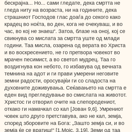
бескрајна... Но... сами гледате, дека смртта не
гледа ниту на возраста, ни на годините, дека
страшниот Господов глас доаѓа до секого како
крадец во ноќта, во ден, кога не очекуваш, и во
час, во кој не знаеш“. Затоа, блазе на оној, кој се
свикнува со мислата за смртта уште од млади
години. Таа мисла, озарена од верата во Христа
и во воскресението, не го претвора човекот во
мрачен песимист, а во светол мудрец. Таа го
воздигнува кон небото, го избавува од вечната
темнина на адот и ги прави умерени неговите
земни радости, оросувајќи ги со сладоста на
духовните доживувања. Сеќавањето на смртта е
еден вид прегледување во смислата на животот.
Христос ги отворил очите на слепородениот,
откако ги намачкал со кал [Јован 9,6]. Умрениот
човек што друго претставува, ако не кал, земја,
според зборовите на Бога: „Зашто земја си, и во
земја ќе се вратиш!“ [1.Мојс. 3,19]. 3eми од таа