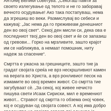
Антониј Велики советува: „Секогаш памти за
своето излегување од телото и не го заборавај
вечното осудување! Ако така постапуваш, нема
да згрешиш во веки. Размислувај во себеси и
кажувај: „Јас нема да го преживеам денешниот
ден во овој свет“. Секој ден мисли си, дека ова е
последниот твој ден во овој свет и ќе се запазиш
од гревови... Горко на мрзливите, зашто крајот
им се наближува, а немаат помошник, ниту
надеж за спасение“.
Смртта е ужасна за грешниците, зашто тие ја
градат својата среќа не врз нескршливиот камен
на верата во Христа, а врз ронливиот песок на
измамите во овој времен живот. Со смртта тие
загубуваат сѐ. „За секој, кој живее нечисто
пишува свети Исаак Сириски, мил е времениот
живот... Стравот од смртта го обзема оној човек,
кој е осудуван од својата совест. А кој има добро