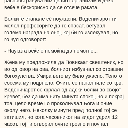
распространува низ целиот организам и дека
веќе е бескорисно да се отсече раката.
Болките станале сѐ поужасни. Воденичарот ги
молел професорите да го спасат, ветувал
голема награда на оној, кој би го излекувал, но
го чул одговорот:
- Науката веќе е немоќна да помогне...
Жена му предложила да Повикаат свештеник, но
во одговор на ова, болниот избувнал со страшни
богохулства. Умирањето му било ужасно. Телото
сосема му поцрнело. Очите се наполниле со крв.
Воденичарот се фрлал од адски болки во својот
кревет, без да има ниту минута спокој, но и покрај
тоа, цело време Го проколнувал Бога и оние
околу него. Неколку минути пред полноќ тој се
затишил, но кога часовникот на зидот удрил 12
часот, тој ги отворил очите грозно и почнал