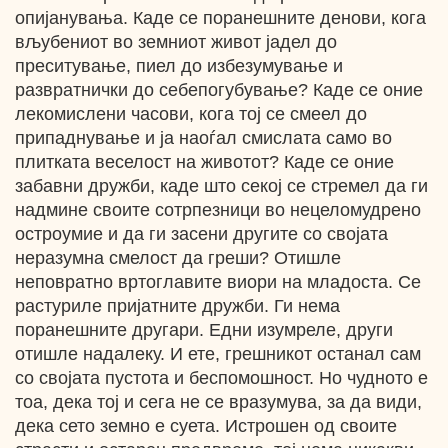
опијанувања. Каде се поранешните денови, кога
вљубениот во земниот живот јадел до
преситување, пиел до избезумување и
развратнички до себепогубување? Каде се оние
лекомислени часови, кога тој се смеел до
припаднување и ја наоѓал смислата само во
плитката веселост на животот? Каде се оние
забавни дружби, каде што секој се стремел да ги
надмине своите сотрпезници во нецеломудрено
остроумие и да ги засени другите со својата
неразумна смелост да греши? Отишле
неповратно вртоглавите виори на младоста. Се
растуриле пријатните дружби. Ги нема
поранешните другари. Едни изумреле, други
отишле надалеку. И ете, грешникот останал сам
со својата пустота и беспомошност. Но чудното е
тоа, дека тој и сега не се вразумува, за да види,
дека сето земно е суета. Истрошен од своите