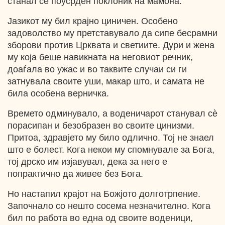
станал сѐ поусрден поклоник на мамона.
Јазикот му бил крајно циничен. Особено
задоволство му претставувало да сипе бесрамни
зборови против Црквата и светиите. Дури и жена
му која беше навикната на неговиот речник,
доаѓала во ужас и во таквите случаи си ги
затнувала своите уши, макар што, и самата не
била особена верничка.
Времето одминувало, а воденичарот станувал сѐ
порасипан и безобразен во своите цинизми.
Притоа, здравјето му било одлично. Тој не знаел
што е болест. Кога некои му спомнувале за Бога,
тој дрско им изјавувал, дека за него е
попрактично да живее без Бога.
Но настапил крајот на Божјото долготрпение.
Започнало со нешто сосема незначително. Кога
бил по работа во една од своите воденици,