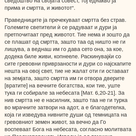
сведоштво на својата совест, тој еднакво ја
прима и смртта, и животот“.
Праведниците ја пречекуваат смртта без страв.
Големите светители ѝ се радуваат и дури ја
претпочитаат пред животот. Тие нема и зошто да
се плашат од смртта, зашто таа од ништо не ги
лишува, а веднаш им го дава сето она, за кое,
додека биле живи, копнееле. Раскинувајќи со
сите гревовни приврзаности и дури со најскапите
нешта на овој свет, тие не жалат оти ги оставаат
на земјата, зашто смртта им ги отвора дверите
[вратите] на вечните богатства, кои тие, уште
тука ги собирале за небесата [Мат. 6,20-21]. За
нив смртта не е насилник, зашто таа не ги турка
во мрачните затвори на адот, а е благодетелка,
која ги изведува нивните души од темницата на
гревовниот земен живот, за вечно да Го
воспеваат Бога на небесата, согласно молитвата