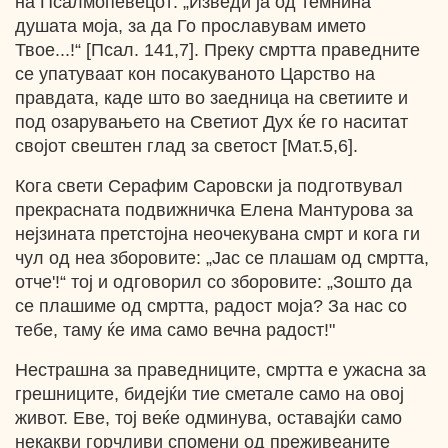
на Псалмопевецот: „Изведи ја од темнина
душата моја, за да Го прославувам името
Твое...!“ [Псал. 141,7]. Преку смртта праведните
се упатуваат кон посакуваното Царство на
правдата, каде што во заедница на светиите и
под озарувањето на Светиот Дух ќе го наситат
својот свештен глад за светост [Мат.5,6].
Кога свети Серафим Саровски ја подготвувал
прекрасната подвижничка Елена Мантурова за
нејзината претстојна неочекувана смрт и кога ги
чул од неа зборовите: „Јас се плашам од смртта,
отче'!“ тој и одговорил со зборовите: „Зошто да
се плашиме од смртта, радост моја? За нас со
тебе, таму ќе има само вечна радост!"
Нестрашна за праведниците, смртта е ужасна за
грешниците, бидејќи тие сметале само на овој
живот. Еве, тој веќе одминува, оставајќи само
некакви горчливи спомени од преживеаните