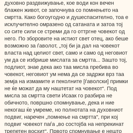
духовно раздвижување, кое води кон вечен
блажен живот, се започнува со помнењето на
смртта. Како богоугодно и душеспасително, тоа е
исклучително омразено од сатаната и затоа тој
со сите сили се стреми да го оттргне човекот од
него. По зборовите на истиот свет отец, ако беше
возможно за ѓаволот, „тој би ја дал на човекот
власта над целиот свет, само и само од неговиот
ум да се избрише мислата за смртта... Зашто тој,
подлиот, знае дека ако таа мисла пребива во
човекот, неговиот ум нема да се задржи врз таа
земја на измамите и пеколните [ѓаволски] примки
не ќе можат да му наштетат на човекот“. Под
мисла за смртта свети Исаак го разбира не
обичното, површно спомнување, дека и ние
некогаш ќе умреме, но полнотата на духовниот
подвиг, наречен „помнење на смртта", при кој
подвиг човекот паѓа „во состојба на непрекинат
трепетен восхит“. Првото спомнување е нешто