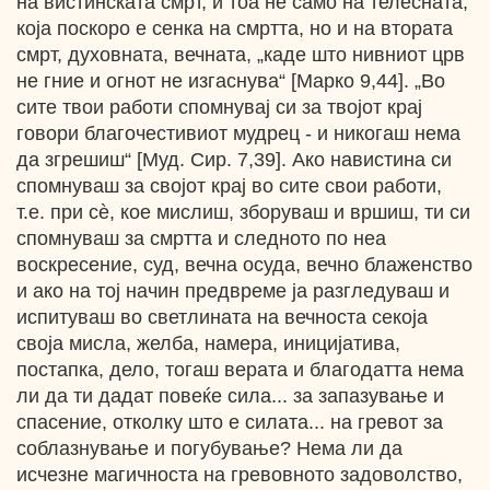
на вистинската смрт, и тоа не само на телесната,
која поскоро е сенка на смртта, но и на втората
смрт, духовната, вечната, „каде што нивниот црв
не гние и огнот не изгаснува“ [Марко 9,44]. „Во
сите твои работи спомнувај си за твојот крај
говори благочестивиот мудрец - и никогаш нема
да згрешиш“ [Муд. Сир. 7,39]. Ако навистина си
спомнуваш за својот крај во сите свои работи,
т.е. при сѐ, кое мислиш, зборуваш и вршиш, ти си
спомнуваш за смртта и следното по неа
воскресение, суд, вечна осуда, вечно блаженство
и ако на тој начин предвреме ја разгледуваш и
испитуваш во светлината на вечноста секоја
своја мисла, желба, намера, иницијатива,
постапка, дело, тогаш верата и благодатта нема
ли да ти дадат повеќе сила... за запазување и
спасение, отколку што е силата... на гревот за
соблазнување и погубување? Нема ли да
исчезне магичноста на гревовното задоволство,