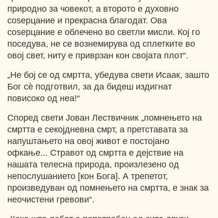
природно за човекот, а второто е духовно
соѕерцание и прекрасна благодат. Ова
соѕерцание е облечено во светли мисли. Кој го
поседува, не се вознемирува од сплетките во
овој свет, ниту е приврзан кон својата плот“.
„Не бој се од смртта, убедува свети Исаак, зашто
Бог сѐ подготвил, за да бидеш издигнат
повисоко од неа!“
Според свети Јован Лествичник „помнењето на
смртта е секојдневна смрт, а претставата за
напуштањето на овој живот е постојано
офкање... Стравот од смртта е дејствие на
нашата телесна природа, произлезено од
непослушанието [кон Бога]. А трепетот,
произведуван од помнењето на смртта, е знак за
неочистени гревови“.