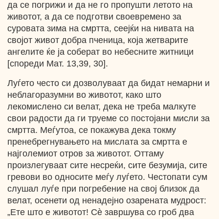
да се погрижи и да не го пропушти летото на
животот, а да се подготви своевремено за
суровата зима на смртта, сеејќи на нивата на
својот живот добра пченица, која жетварите
ангелите ќе ја соберат во небесните житници
[спореди Мат. 13,39, 30].
Луѓето често си дозволуваат да бидат немарни и
неблагоразумни во животот, како што
лекомислено си велат, дека не треба малкуте
свои радости да ги труеме со постојани мисли за
смртта. Меѓутоа, се покажува дека токму
пренебрегнувањето на мислата за смртта е
најголемиот отров за животот. Оттаму
произлегуваат сите несреќи, сите безумија, сите
гревови во односите меѓу луѓето. Честопати сум
слушал луѓе при погребение на свој близок да
велат, осенети од ненадејно озарената мудрост:
„Ете што е животот! Cѐ завршува со гроб два