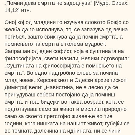
„Помни дека смртта не задоцнува“ [Мудр. Сирах.
14,12] итн.
Оној кој од младини го изучува словото Божјо со
желба да го исполнува, тој се запазува од вечна
погибел, зашто свикнува да ја помни смртта, а
помнењето на смртта е голема мудрост.
Запрашан од еден софист, која е суштината на
философијата, свети Василиј Велики одговорил:
„Суштината на философијата е помнењето на
смртта". Во едно надгробно слово за починат
млад човек, Херсонскиот и Одески архиепископ
Димитриј вели: „Навистина, не е лесно да се
принудуваш себеси постојано да ја помниш
смртта, и тоа, бидејќи во таква возраст, кога се
подготвуваш само за живот и мислиш природно
само за своето претстојно живеење во тие
години, кога нишката на нашиот живот, губејќи се
во темната далечина на иднината, ни се чини