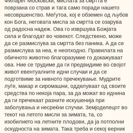
Филарет Московски, мислата за смртта е
поврзана со страв и тага само поради нашето
несовршенство. Меѓутоа, кој е обземен од љубов
кон Бога, неговата мисла за смртта се озарува
од радосна надеж. Ова го извршува Божјата
сила и благодат во човекот. Следствено, може
да се размислува за смртта без паника. А да се
размислува за неа, е неопходно. Правилата на
обичното животно благоразумие го докажуваат
ова. Ние се трудиме да ги предвидиме во својот
живот евентуалните идни случаи и да се
подготвиме за нивното пречекување. Мудрите
луѓе, макар и сиромашни, одделуваат од своите
средства по некоја пара, за да можат во иднина
да ги пречекаат разните искушенија при
заболувања и несреќни случаи. Земјоделецот во
текот на летото мисли за зимата, та, со
изобилието на летните плодови, да ја потполни
оскудноста на зимата. Така треба и секој верник