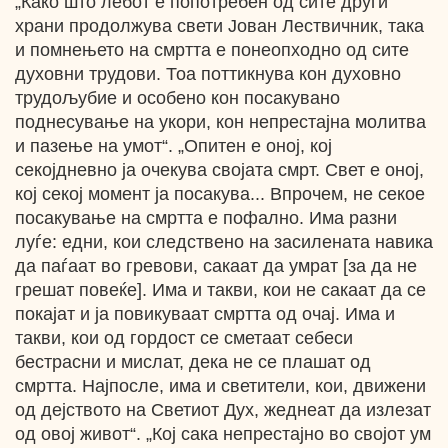
„Како што лебот е попотребен од сите други
храни продолжува свети Јован Лествичник, така
и помнењето на смртта е понеопходно од сите
духовни трудови. Тоа поттикнува кон духовно
трудољубие и особено кон посакувано
поднесување на укори, кон непрестајна молитва
и пазење на умот“. „Опитен е оној, кој
секојдневно ја очекува својата смрт. Свет е оној,
кој секој момент ја посакува... Впрочем, не секое
посакување на смртта е пофално. Има разни
луѓе: едни, кои следствено на засилената навика
да паѓаат во гревови, сакаат да умрат [за да не
грешат повеќе]. Има и такви, кои не сакаат да се
покајат и ја повикуваат смртта од очај. Има и
такви, кои од гордост се сметаат себеси
бестрасни и мислат, дека не се плашат од
смртта. Најпосле, има и светители, кои, движени
од дејството на Светиот Дух, жеднеат да излезат
од овој живот“. „Кој сака непрестајно во својот ум