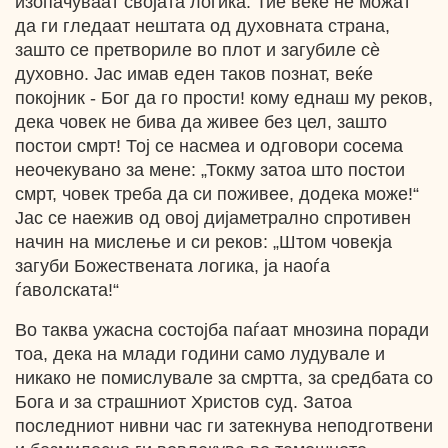
изопачуваат својата логика. Тие веќе не можат
да ги гледаат нештата од духовната страна,
зашто се претвориле во плот и загубиле сѐ
духовно. Јас имав еден таков познат, веќе
покојник - Бог да го прости! кому еднаш му реков,
дека човек не бива да живее без цел, зашто
постои смрт! Тој се насмеа и одговори сосема
неочекувано за мене: „Токму затоа што постои
смрт, човек треба да си поживее, додека може!“
Јас се наежив од овој дијаметрално спротивен
начин на мислење и си реков: „Штом човекја
загуби Божествената логика, ја наоѓа
ѓаволската!“
Во таква ужасна состојба паѓаат мнозина поради
тоа, дека на млади години само лудувале и
никако не помислувале за смртта, за средбата со
Бога и за страшниот Христов суд. Затоа
последниот нивни час ги затекнува неподготвени