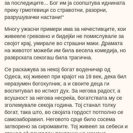
за последиците... Бог им ја соопштува иднината
преку грмотевици со стравотни, разорни,
разрушувачки настани!“
Многу ужасни примери има за нечестивците, кои
живееле гревовно и бидејќи не помислувале за
својот крај, умирале во страшни маки. Драмата
на животот можеби им била весела комедија, но
разврската секогаш била трагична.
Се раскажува за некој богат воденичар од
Одеса, кој живеел при крајот на 19 век, дека бил
неразумен богохулник, а и своите деца ги
воспитувал во истиот дух. За негова радост, а
всушност за негова несреќа, богатствата му се
зголемувале секоја година. Тој станал толку
богат, така што, во својата гордост потполно се
самозаборавил. Неговото срце било сосема
затворено за сиромавите. Тој живеел за себеси и