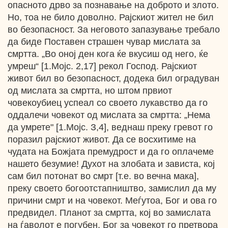
опасното дрво за познавање на доброто и злото.
Но, тоа не било доволно. Рајскиот жител не бил
во безопасност. За неговото запазување требало
да биде Поставен страшен чувар мислата за
смртта. „Во оној ден кога ќе вкусиш од него, ќе
умреш“ [1.Мојс. 2,17] рекол Господ. Рајскиот
живот бил во безопасност, додека бил оградуван
од мислата за смртта, но штом првиот
човекоубиец успеал со своето лукавство да го
оддалечи човекот од мислата за смртта: „Нема
да умрете" [1.Мојс. З,4], веднаш преку гревот го
поразил рајскиот живот. Да се восхитиме на
чудата на Божјата премудрост и да го оплачеме
нашето безумие! Духот на злобата и зависта, кој
сам бил потонат во смрт [т.е. во вечна мака],
преку своето богоотстапништво, замислил да му
причини смрт и на човекот. Меѓутоа, Бог и ова го
предвидел. Планот за смртта, кој во замислата
на ѓаволот е погубен, Бог за човекот го претвора