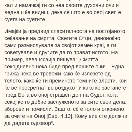
кал и намачкај ги со неа своите духовни очи и
веднаш ќе видиш, дека сѐ што е во овој свет, е
суета на суетите.
Имајќи ја предвид спасителноста на постојаното
сеќавање на смртта, Светите Отци, деноноќно
сами размислувале за својот земен крај, а ги
советувале и другите да го прават истото. На
пример, авва Исаија пишува: „Смртта
секојдневно нека биде пред вашите очи!... Една
грижа нека ве тревожи како ќе излезете од
телото, како ќе ги преминете темните власти, кои
ќе ве пресретнат во воздухот и како ќе застанете
пред Бога во оној страшен ден на Судот, кога
секој ќе го добие заслуженото за сите свои дела,
зборови и помисли. Зашто, сѐ е голо и откриено
за очите на Оној [Евр. 4,13], Кому вие сте должни
да дадете одговор“.