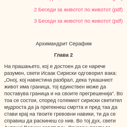
2 Беседи за животот по животот (pdf)
3 Беседи за животот по животот (pdf)
Архимандрит Серафим
Глава 2
На прашањето, кој е достоен да се нарече
разумен, свети Исаак Сириски одговорил вака:
„Оној, кој навистина разбрал, дека тукашниот
живот има граница, тој единствен може да
поставува граница и на своите прегрешенија". Во
тоа се состои, според големиот сириски светител
мудроста да ја претекнеш смртта и пред таа да
стави крај на твоите гревовни навики, ти да се
справиш да раскинеш со нив. Во тој дух, свети