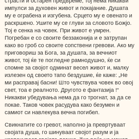
страсти и остарен предвреме, тој нема никакви
импулси за духовен живот и покајание. Душата
му е ограбена и изгубена. Срцето му е овенато и
раскршено. Ушите му се глуви за словото Божјо.
Тој е сенка на човек. При живот е умрен.
Погребан е со своите беззаконија и е затрупан
како во гроб со своите сопствени гревови. Ако му
приговориш за Бога, за душата, за вечниот
живот, тој ќе те погледне рамнодушно, ќе си
спомне за својот одминат весел живот и, малку
излезен од своето тапо бездушие, ќе каже: „Не
ми расправај басни! Што чувствува човек во овој
свет, тоа е реалното. Другото е фантазија !“
Никакви убедувања нема да го трогнат, за да се
покае. Таков човек расудува како безумен и
самиот си навлекува вечна погибел.
Свикнатите со гревот, наполно ја превртуваат
својата душа, го шинуваат својот разум и ja