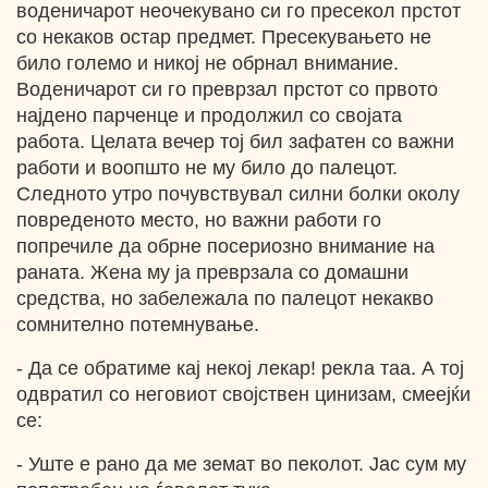
воденичарот неочекувано си го пресекол прстот
со некаков остар предмет. Пресекувањето не
било големо и никој не обрнал внимание.
Воденичарот си го преврзал прстот со првото
најдено парченце и продолжил со својата
работа. Целата вечер тој бил зафатен со важни
работи и воопшто не му било до палецот.
Следното утро почувствувал силни болки околу
повреденото место, но важни работи го
попречиле да обрне посериозно внимание на
раната. Жена му ја преврзала со домашни
средства, но забележала по палецот некакво
сомнително потемнување.
- Да се обратиме кај некој лекар! рекла таа. А тој
одвратил со неговиот својствен цинизам, смеејќи
се:
- Уште е рано да ме земат во пеколот. Јас сум му