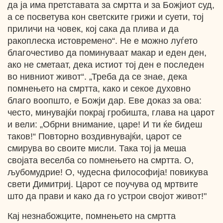
да ја има претставата за смртта и за Божјиот суд,
а се посветува кон светските грижи и суети, тој
приличи на човек, кој сака да плива и да
ракоплеска истовремено“. Не е можно луѓето
благочестиво да поминуваат макар и еден ден,
ако не сметаат, дека истиот тој ден е последен
во нивниот живот“. „Треба да се знае, дека
помнењето на смртта, како и секое духовно
благо воопшто, е Божји дар. Еве доказ за ова:
често, минувајќи покрај гробишта, глава на царот
и вели: „Обрни внимание, царе! И ти ќе бидеш
таков!“ Повторно воздивнувајќи, царот се
смирува во своите мисли. Така тој ја меша
својата веселба со помнењето на смртта. O,
љубомудрие! О, чудесна философија! повикува
свети Димитриј. Царот се поучува од мртвите
што да прави и како да го устрои својот живот!"
Кај незнабожците, помнењето на смртта