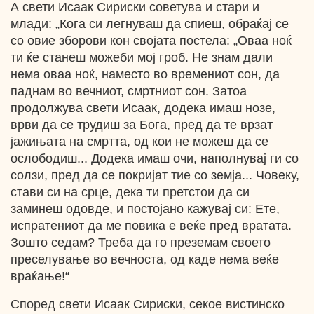
А свети Исаак Сириски советува и стари и
млади: „Кога си легнуваш да спиеш, обраќај се
со овие зборови кон својата постела: „Оваа ноќ
ти ќе станеш можеби мој гроб. Не знам дали
нема оваа ноќ, наместо во времениот сон, да
паднам во вечниот, смртниот сон. Затоа
продолжува свети Исаак, додека имаш нозе,
врви да се трудиш за Бога, пред да те врзат
јажињата на смртта, од кои не можеш да се
ослободиш... Додека имаш очи, наполнувај ги со
солзи, пред да се покријат тие со земја... Човеку,
стави си на срце, дека ти претстои да си
заминеш одовде, и постојано кажувај си: Ете,
испратениот да ме повика е веќе пред вратата.
Зошто седам? Треба да го преземам своето
преселување во вечноста, од каде нема веќе
враќање!“
Според свети Исаак Сириски, секое вистинско