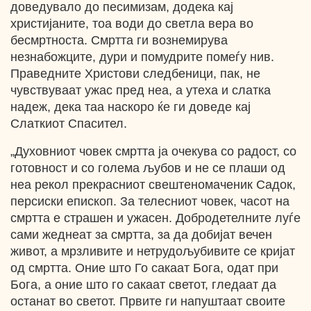
доведувало до песимизам, додека кај
христијаните, тоа води до светла вера во
бесмртноста. Смртта ги вознемирува
незнабожците, дури и помудрите помеѓу нив.
Праведните Христови следбеници, пак, не
чувствуваат ужас пред неа, а утеха и слатка
надеж, дека таа наскоро ќе ги доведе кај
Слаткиот Спасител.
„Духовниот човек смртта ја очекува со радост, со
готовност и со голема љубов и не се плаши од
неа рекол прекрасниот свештеномаченик Садок,
персиски епископ. За телесниот човек, часот на
смртта е страшен и ужасен. Добродетелните луѓе
сами жеднеат за смртта, за да добијат вечен
живот, а мрзливите и нетрудољубивите се кријат
од смртта. Оние што Го сакаат Бога, одат при
Бога, а оние што го сакаат светот, гледаат да
останат во светот. Првите ги напуштаат своите