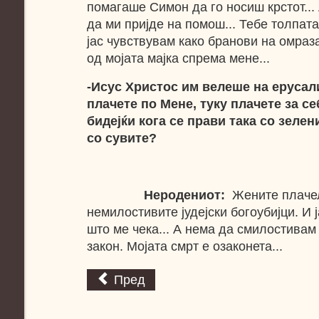
помагаше Симон да го носиш крстот... 
да ми пријде на помош... Тебе толпата
јас чувствувам како бранови на омраза
од мојата мајка спрема мене...
-Исус Христос им велеше на ерусал
плачете по Мене, туку плачете за се
бидејќи кога се прави така со зелен
со сувите?
Неродениот:
Жените плачел
немилостивите јудејски богоубијци. И 
што ме чека... А нема да смилостивам
закон. Мојата смрт е озаконета...
Пред