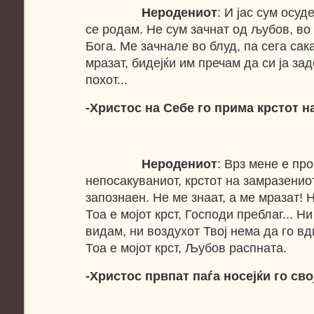
Неродениот
: И јас сум осуд
се родам. Не сум зачнат од љубов, во
Бога. Ме зачнале во блуд, па сега сак
мразат, бидејќи им пречам да си ја за
похот...
-Христос на Себе го прима крстот на
Неродениот
: Врз мене е пр
непосакуваниот, крстот на замразенио
запознаен. Не ме знаат, а ме мразат! Н
Тоа е мојот крст, Господи преблаг... Н
видам, ни воздухот Твој нема да го вд
Тоа е мојот крст, Љубов распната.
-Христос првпат паѓа носејќи го сво