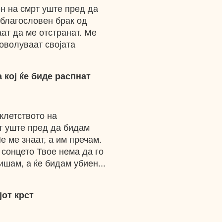
ен на смрт уште пред да
 благословен брак од
аат да ме отстранат. Ме
доволуваат својата
 кој ќе биде распнат
оклетството на
т уште пред да бидам
е ме знаат, а им пречам.
и сонцето Твое нема да го
ишам, а ќе бидам убиен...
јот крст