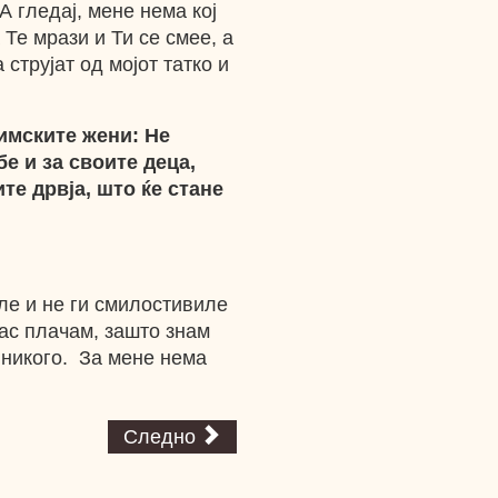
А гледај, мене нема кој
 Те мрази и Ти се смее, а
 струјат од мојот татко и
имските жени: Не
бе и за своите деца,
ите дрвја, што ќе стане
е и не ги смилостивиле
јас плачам, зашто знам
 никого. За мене нема
Следно