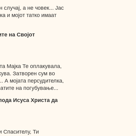
 случај, а не човек... Јас
ка и мојот татко имаат
те на Својот
ста Мајка Те оплакувала,
кува. Затворен сум во
.. А мојата персудителка,
атите на погубување...
пода Исуса Христа да
и Спасителу, Ти