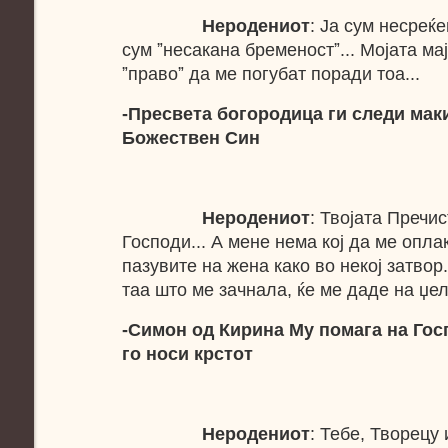
Неродениот
: Ја сум несреќен
сум ˮнесакана бременостˮ... Мојата мај
ˮправоˮ да ме погубат поради тоа...
-Пресвета богородица ги следи маки
Божествен Син
Неродениот
: Твојата Пречи
Господи... А мене нема кој да ме опла
пазувите на жена како во некој затвор.
таа што ме зачнала, ќе ме даде на џел
-Симон од Кирина Му помага на Гос
го носи крстот
Неродениот
: Тебе, Творецу 