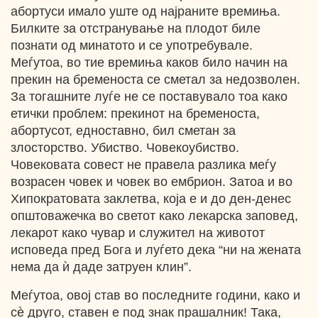
абортуси имало уште од најраните времиња.
Билките за отстранување на плодот биле
познати од минатото и се употребувале.
Меѓутоа, во тие времиња каков било начин на
прекин на бременоста се сметал за недозволен.
За тогашните луѓе не се поставувало тоа како
етички проблем: прекинот на бременоста,
абортусот, едноставно, бил сметан за
злосторство. Убиство. Човекоубиство.
Човековата совест не правела разлика меѓу
возрасен човек и човек во ембрион. Затоа и во
Хипократовата заклетва, која е и до ден-денес
општоважечка во светот како лекарска заповед,
лекарот како чувар и служител на животот
исповеда пред Бога и луѓето дека “ни на жената
нема да ѝ даде затруен клин”.
Меѓутоа, овој став во последните години, како и
cѐ друго, ставен е под знак прашалник! Така,