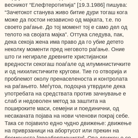
весникот “Елефтеротипија” [19.3.1986] пишува:
“Зачетокот станува живо битие дури тогаш кога
може да постои независно од мајката, т.е. по
своето раѓање. До тој момент тој е само дел од
телото на својата мајка”. Оттука следува, пак,
дека секоја жена има право да го убие детето
неколку моменти пред неговото раѓање. Оние
што ги негирале древните христијански
вредности секогаш поаѓале од илуминистичките
и од нихилистичките кругови. Тие го отворија и
проблемот околу пренаселеноста и контролата
на раѓањето. Меѓутоа, подоцна утврдиле дека
употребата на средствата против зачнување е
слаб и недоволен метод за заштита на
пошироките маси, семејни и поединични, од
несаканата појава на нови членови покрај себе.
Така се појавило едно чудно движење: движење
на приврзаници на абортусот или прекин на