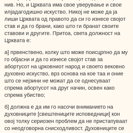
нив. Но, и Црквата има свое уверување и свое
илјадагодишно искуство. Никој не може да ја
лиши Црквата од правото да си го изнесе својот
став и да го брани, како што ги бранат своите
ставови и другите. Притоа, света должност на
Црквата е:
а] првенствено, колку што може поисцрпно да му
го објасни и да го изнесе својот став за
абортусот на црковниот народ и своето вековно
духовно искуство, врз основа на кое таа и оние
што се нејзини не можат да се однесуваат
спрема абортусот на друг начин, освен како
спрема убиство;
б] должна е да им го насочи вниманието на
духовниците [свештениците исповедници] кон
овој толку сериозен проблем да не пристапуваат
со неодговорна снисходливост. Духовниците се