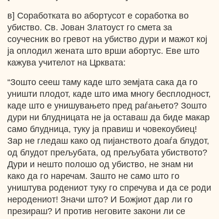
в] Соработката во абортусот е соработка во
убиство. Св. Јован Златоуст го смета за
соучесник во гревот на убиство дури и мажот кој
ја оплодил жената што врши абортус. Еве што
кажува учителот на Црквата:
“Зошто сееш таму каде што земјата сака да го
уништи плодот, каде што има многу бесплодност,
каде што е унишувањето пред раѓањето? Зошто
дури ни блудницата не ја оставаш да биде макар
само блудница, туку ја правиш и човекоубиец!
Зар не гледаш како од пијанството доаѓа блудот,
од блудот прељубата, од прељубата убиството?
Дури и нешто полошо од убиство, не знам ни
како да го наречам. Зашто не само што го
уништува родениот туку го спречува и да се роди
неродениот! Значи што? И Божјиот дар ли го
презираш? И против неговите закони ли се