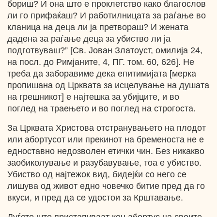
бориш? И она што е проклетство како благослов
ли го прифаќаш? И работилницата за раѓање во
кланица на деца ли ја претвораш? И жената
дадена за раѓање деца за убиство ли ја
подготвуваш?” [Св. Јован Златоуст, омилија 24,
на посл. до Римјаните, 4, ПГ. том. 60, 626]. Не
треба да заборавиме дека епитимијата [мерка
пропишана од Црквата за исцелување на душата
на грешникот] е најтешка за убијците, и во
поглед на траењето и во поглед на строгоста.
За Црквата Христова отстранувањето на плодот
или абортусот или прекинот на бременоста не е
едноставно недозволен етички чин. Без никакво
заобиколување и разубавување, тоа е убиство.
Убиство од најтежок вид, бидејќи со него се
лишува од живот едно човечко битие пред да го
вкуси, и пред да се удостои за Крштавање.