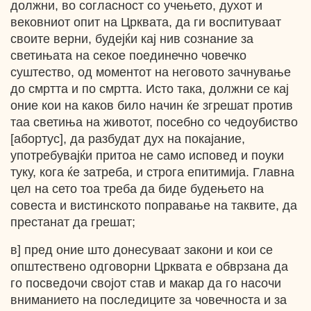
должни, во согласност со учењето, духот и
вековниот опит на Црквата, да ги воспитуваат
своите верни, будејќи кај нив сознание за
светињата на секое поединечно човечко
суштество, од моментот на неговото зачнување
до смртта и по смртта. Исто така, должни се кај
оние кои на каков било начин ќе згрешат против
таа светиња на животот, посебно со чедоубиство
[абортус], да разбудат дух на покајание,
употребувајќи притоа не само исповед и поуки
туку, кога ќе затреба, и строга епитимија. Главна
цел на сето тоа треба да биде будењето на
совеста и вистинското поправање на таквите, да
престанат да грешат;
в] пред оние што донесуваат закони и кои се
општествено одговорни Црквата е обврзана да
го посведочи својот став и макар да го насочи
вниманието на последиците за човечноста и за