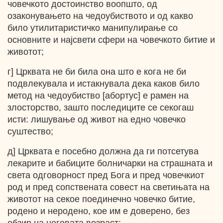
човечкото достоинство воопшто, од
озаконувањето на чедоубиството и од какво
било утилитаристичко манипулирање со
основните и најсвети сфери на човечкото битие и
животот;
г] Црквата не би била она што е кога не би
подвлекувала и истакнувала дека каков било
метод на чедоубиство [абортус] е рамен на
злосторство, зашто последиците се секогаш
исти: лишување од живот на едно човечко
суштество;
д] Црквата е посебно должна да ги потсетува
лекарите и бабиците болничарки на страшната и
света одговорност пред Бога и пред човечкиот
род и пред сопствената совест на светињата на
животот на секое поединечно човечко битие,
родено и неродено, кое им е доверено, без