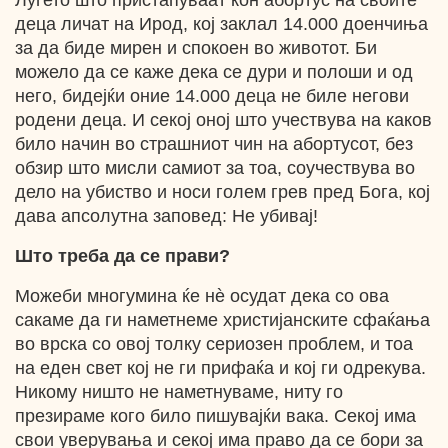
Луѓето што пристапуваат кон абортус на своите
деца личат на Ирод, кој заклал 14.000 доенчиња
за да биде мирен и спокоен во животот. Би
можело да се каже дека се дури и полоши и од
него, бидејќи оние 14.000 деца не биле негови
родени деца. И секој оној што учествува на каков
било начин во страшниот чин на абортусот, без
обзир што мисли самиот за тоа, соучествува во
дело на убиство и носи голем грев пред Бога, кој
дава апсолутна заповед: Не убивај!
Што треба да се прави?
Можеби многумина ќе нѐ осудат дека со ова
сакаме да ги наметнеме христијанските сфаќања
во врска со овој толку сериозен проблем, и тоа
на еден свет кој не ги прифаќа и кој ги одрекува.
Никому ништо не наметнуваме, ниту го
презираме кого било пишувајќи вака. Секој има
свои уверувања и секој има право да се бори за