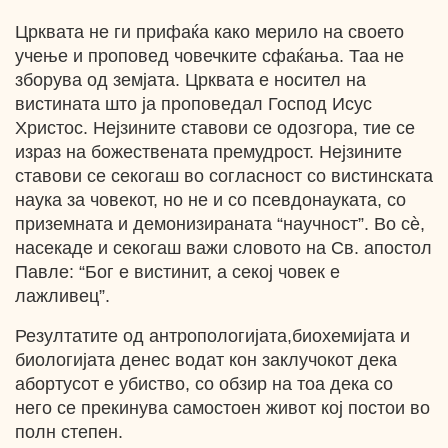
Црквата не ги прифаќа како мерило на своето
учење и проповед човечките сфаќања. Таа не
зборува од земјата. Црквата е носител на
вистината што ја проповедал Господ Исус
Христос. Нејзините ставови се одозгора, тие се
израз на божествената премудрост. Нејзините
ставови се секогаш во согласност со вистинската
наука за човекот, но не и со псевдонауката, со
приземната и демонизираната “научност”. Во cѐ,
насекаде и секогаш важи словото на Св. апостол
Павле: “Бог е вистинит, а секој човек е
лажливец”.
Резултатите од антропологијата,биохемијата и
биологијата денес водат кон заклучокот дека
абортусот е убиство, со обзир на тоа дека со
него се прекинува самостоен живот кој постои во
полн степен.