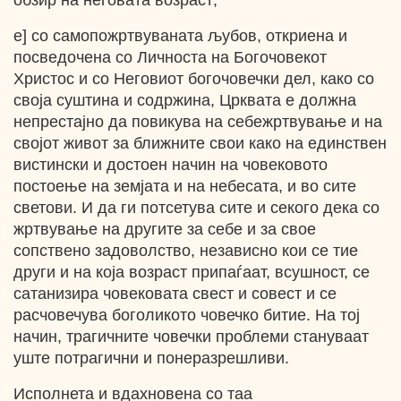
обзир на неговата возраст;
е] со самопожртвуваната љубов, откриена и
посведочена со Личноста на Богочовекот
Христос и со Неговиот богочовечки дел, како со
своја суштина и содржина, Црквата е должна
непрестајно да повикува на себежртвување и на
својот живот за ближните свои како на единствен
вистински и достоен начин на човековото
постоење на земјата и на небесата, и во сите
светови. И да ги потсетува сите и секого дека со
жртвување на другите за себе и за свое
сопствено задоволство, независно кои се тие
други и на која возраст припаѓаат, всушност, се
сатанизира човековата свест и совест и се
расчовечува боголикото човечко битие. На тој
начин, трагичните човечки проблеми стануваат
уште потрагични и понеразрешливи.
Исполнета и вдахновена со таа