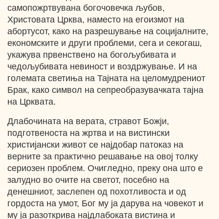
самопожртвувана богочовечка љубов,
Христовата Црква, наместо на егоизмот на
абортусот, како на разрешување на социјалните,
економските и други проблеми, сега и секогаш,
укажува првенствено на богољубивата и
чедољубивата невиност и воздржување. И на
големата светиња на Тајната на целомудрениот
Брак, како символ на сепреобразувачката тајна
на Црквата.
Длабочината на верата, стравот Божји,
подготвеноста на жртва и на вистински
христијански живот се најдобар патоказ на
верните за практично решавање на овој толку
сериозен проблем. Очигледно, преку она што е
залудно во очите на светот, посебно на
денешниот, заслепен од похотливоста и од
гордоста на умот, Бог му ја дарува на човекот и
му ја разоткрива најдлабоката вистина и