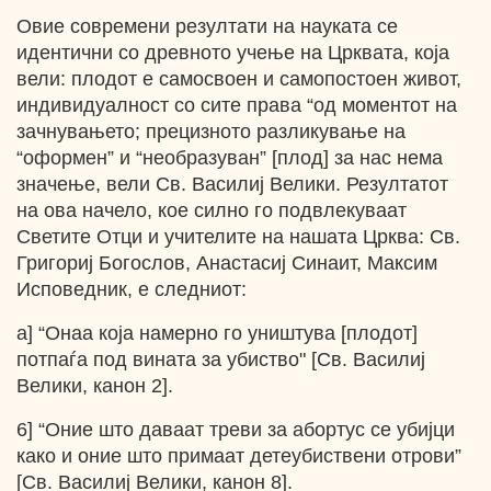
Овие современи резултати на науката се
идентични со древното учење на Црквата, која
вели: плодот е самосвоен и самопостоен живот,
индивидуалност со сите права “од моментот на
зачнувањето; прецизното разликување на
“оформен” и “необразуван” [плод] за нас нема
значење, вели Св. Василиј Велики. Резултатот
на ова начело, кое силно го подвлекуваат
Светите Отци и учителите на нашата Црква: Св.
Григориј Богослов, Анастасиј Синаит, Максим
Исповедник, е следниот:
а] “Онаа која намерно го уништува [плодот]
потпаѓа под вината за убиство" [Св. Василиј
Велики, канон 2].
6] “Оние што даваат треви за абортус се убијци
како и оние што примаат детеубиствени отрови”
[Св. Василиј Велики, канон 8].