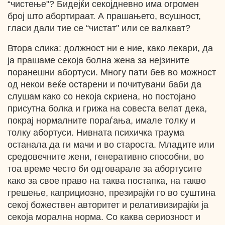
“чистење"? Бидејќи секојдневно има огромен
број што абортираат. А прашањето, всушност,
гласи дали тие се “чистат" или се валкаат?
Втора слика: должност ни е ние, како лекари, да
ја прашаме секоја болна жена за нејзините
поранешни абортуси. Многу пати бев во можност
од некои веќе остарени и почитувани баби да
слушам како со некоја скриена, но постојано
присутна болка и грижа на совеста велат дека,
покрај нормалните пораѓања, имале толку и
толку абортуси. Нивната психичка траума
останала да ги мачи и во староста. Младите или
средовечните жени, генеративно способни, во
тоа време често би одговарале за абортусите
како за свое право на таква постапка, на такво
грешење, каприциозно, презирајќи го во суштина
секој божествен авторитет и релативизирајќи ја
секоја морална норма. Со каква сериозност и