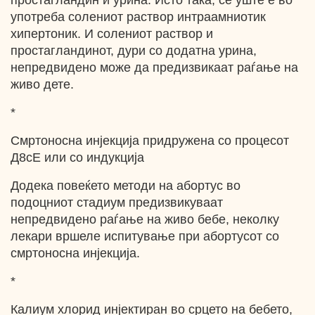
простагландин и урина. Исто така, сѐ уште е во
употреба солениот раствор интраамниотик
хипертоник. И солениот раствор и
простагландинот, дури со додатна урина,
непредвидено може да предизвикаат раѓање на
живо дете.
*
Смртоносна инјекција придружена со процесот
Д8сЕ или со индукција
Додека повеќето методи на абортус во
подоцниот стадиум предизвикуваат
непредвидено раѓање на живо бебе, неколку
лекари вршеле испитување при абортусот со
смртоносна инјекција.
*
Калиум хлорид инјектиран во срцето на бебето,