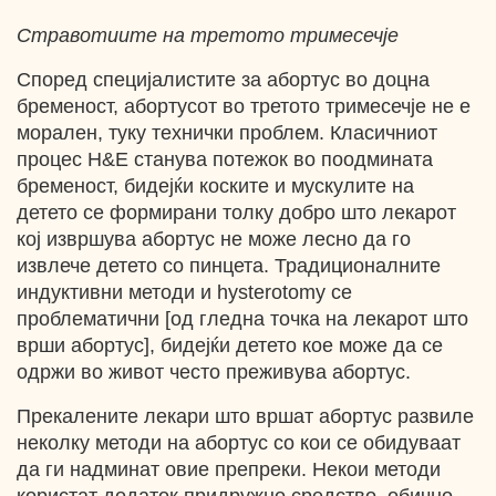
Стравотиите на третото тримесечје
Според специјалистите за абортус во доцна
бременост, абортусот во третото тримесечје не е
морален, туку технички проблем. Класичниот
процес H&E станува потежок во поодмината
бременост, бидејќи коските и мускулите на
детето се формирани толку добро што лекарот
кој извршува абортус не може лесно да го
извлече детето со пинцета. Традиционалните
индуктивни методи и hysterotomy се
проблематични [од гледна точка на лекарот што
врши абортус], бидејќи детето кое може да се
одржи во живот често преживува абортус.
Прекалените лекари што вршат абортус развиле
неколку методи на абортус со кои се обидуваат
да ги надминат овие препреки. Некои методи