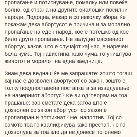
пропаѓање и потиснување, помалку или повеќе
болно, од страна на другите биолошки посилни
народи. Подоцна, макар и со неколку збора, ќе
покажам дека абортусот е причина и за морално
пропаѓање на еден народ, кое е потешко од кое
било друго пропаѓање. Не залудно масовниот
абортус, каков што е случајот кај нас, е наречен
бела чума. Тој навистина, како чума, го уништува
животот и моралот на една заедница.
Знам дека веднаш ќе ме запрашате: зошто тогаш
кај нас е дозволен абортусот со закон, зошто е
толку поедноставена постапката за изведување
на намерниот абортус? Ke ви одговорам на тоа
прашање: зар сметате дека затоа што е
дозволен со закон абортусот со закон е
пропагиран и поттикнат? Не, напротив. Тој со
самото тоа го квалификува како престап, но го
дозволува за тоа зло да не донесе поголемо