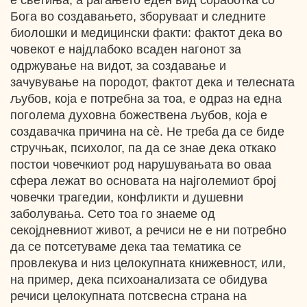
е светиња, а раѓањето еден вид соработка со
Бога во создавањето, зборуваат и следните
биолошки и медицински факти: фактот дека во
човекот е најдлабоко всаден нагонот за
одржување на видот, за создавање и
зачувување на породот, фактот дека и телесната
љубов, која е потребна за тоа, е одраз на една
поголема духовна божествена љубов, која е
создавачка причина на сѐ. Не треба да се биде
стручњак, психолог, па да се знае дека откако
постои човечкиот род нарушувањата во оваа
сфера лежат во основата на најголемиот број
човечки трагедии, конфликти и душевни
заболувања. Сето тоа го знаеме од
секојдневниот живот, а речиси не е ни потребно
да се потсетуваме дека таа тематика се
провлекува и низ целокупната книжевност, или,
на пример, дека психоанализата се обидува
речиси целокупната потсвесна страна на