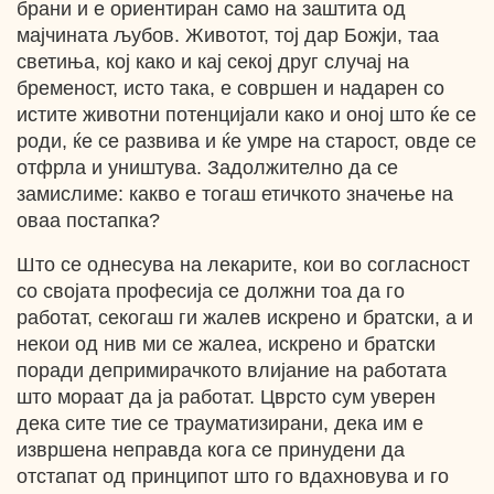
брани и е ориентиран само на заштита од
мајчината љубов. Животот, тој дар Божји, таа
светиња, кој како и кај секој друг случај на
бременост, исто така, е совршен и надарен со
истите животни потенцијали како и оној што ќе се
роди, ќе се развива и ќе умре на старост, овде се
отфрла и уништува. Задолжително да се
замислиме: какво е тогаш етичкото значење на
оваа постапка?
Што се однесува на лекарите, кои во согласност
со својата професија се должни тоа да го
работат, секогаш ги жалев искрено и братски, а и
некои од нив ми се жалеа, искрено и братски
поради депримирачкото влијание на работата
што мораат да ја работат. Цврсто сум уверен
дека сите тие се трауматизирани, дека им е
извршена неправда кога се принудени да
отстапат од принципот што го вдахновува и го