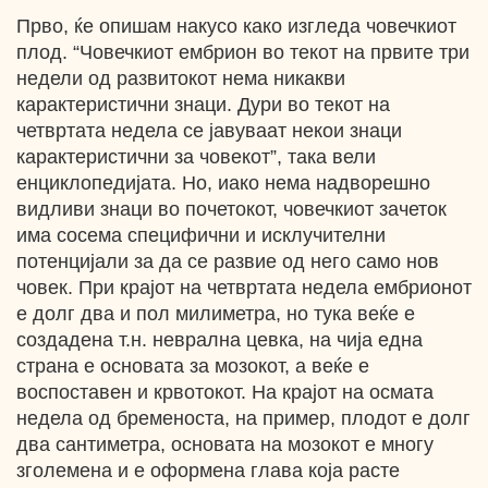
Прво, ќе опишам накусо како изгледа човечкиот
плод. “Човечкиот ембрион во текот на првите три
недели од развитокот нема никакви
карактеристични знаци. Дури во текот на
четвртата недела се јавуваат некои знаци
карактеристични за човекот”, така вели
енциклопедијата. Ho, иако нема надворешно
видливи знаци во почетокот, човечкиот зачеток
има сосема специфични и исклучителни
потенцијали за да се развие од него само нов
човек. При крајот на четвртата недела ембрионот
e долг два и пол милиметра, но тука веќе е
создадена т.н. неврална цевка, на чија една
страна е основата за мозокот, а веќе е
воспоставен и крвотокот. На крајот на осмата
недела од бременоста, на пример, плодот е долг
два сантиметра, основата на мозокот е многу
зголемена и е оформена глава која расте