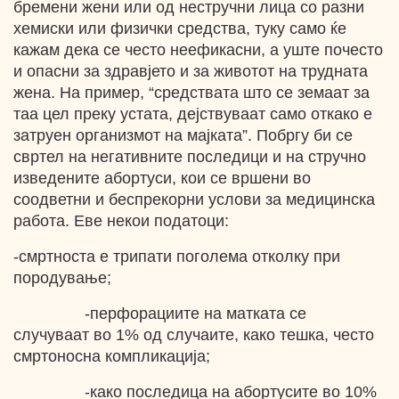
бремени жени или од нестручни лица со разни
хемиски или физички средства, туку само ќе
кажам дека се често неефикасни, а уште почесто
и опасни за здравјето и за животот на трудната
жена. На пример, “средствата што се земаат за
таа цел преку устата, дејствуваат само откако е
затруен организмот на мајката”. Побргу би се
свртел на негативните последици и на стручно
изведените абортуси, кои се вршени во
соодветни и беспрекорни услови за медицинска
работа. Еве некои податоци:
-смртноста е трипати поголема отколку при
породување;
-перфорациите на матката се
случуваат во 1% од случаите, како тешка, често
смртоносна компликација;
-како последица на абортусите во 10%