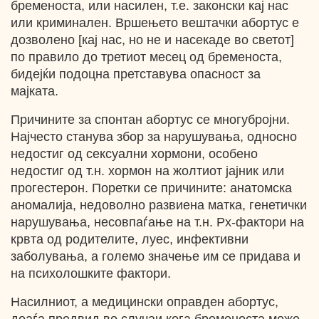
бременоста, или насилен, т.е. законски кај нас
или криминален. Вршењето вештачки абортус е
дозволено [кај нас, но не и насекаде во светот]
по правило до третиот месец од бременоста,
бидејќи подоцна претставува опасност за
мајката.
Причините за спонтан абортус се многубројни.
Најчесто станува збор за нарушувања, односно
недостиг од сексуални хормони, особено
недостиг од т.н. хормон на жолтиот јајник или
прогестерон. Поретки се причините: анатомска
аномалија, недоволно развиена матка, генетички
нарушувања, несовпаѓање на т.н. Рх-фактори на
крвта од родителите, луес, инфективни
заболувања, а големо значење им се придава и
на психолошките фактори.
Насилниот, а медицински оправден абортус,