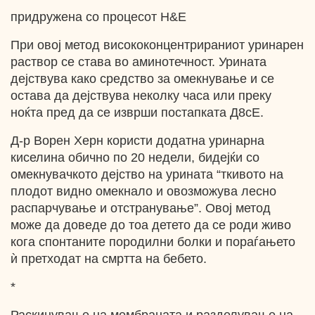
придружена со процесот H&E
При овој метод висококонцентрираниот уринарен
раствор се става во аминотечност. Урината
дејствува како средство за омекнување и се
остава да дејствува неколку часа или преку
ноќта пред да се изврши постапката Д8сЕ.
Д-р Ворен Херн користи додатна уринарна
киселина обично по 20 недели, бидејќи со
омекнувачкото дејство на урината “ткивото на
плодот видно омекнало и овозможува лесно
распарчување и отстранување”. Овој метод
може да доведе до тоа детето да се роди живо
кога спонтаните породилни болки и пораѓањето
ѝ претходат на смртта на бебето.
*