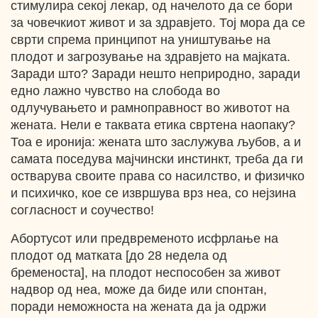
стимулира секој лекар, од начелото да се бори
за човечкиот живот и за здравјето. Тој мора да се
сврти спрема принципот на уништување на
плодот и загрозување на здравјето на мајката.
Заради што? Заради нешто неприродно, заради
едно лажно чувство на слобода во
одлучувањето и рамноправност во животот на
жената. Нели е таквата етика свртена наопаку?
Тоа е иронија: жената што заслужува љубов, а и
самата поседува мајчински инстинкт, треба да ги
остварува своите права со насилство, и физичко
и психичко, кое се извршува врз неа, со нејзина
согласност и соучество!
Абортусот или предвременото исфрлање на
плодот од матката [до 28 недела од
бременоста], на плодот неспособен за живот
надвор од неа, може да биде или спонтан,
поради неможноста на жената да ја одржи