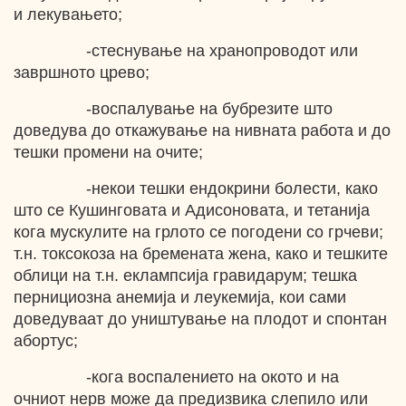
и лекувањето;
-стеснување на хранопроводот или
завршното црево;
-воспалување на бубрезите што
доведува до откажување на нивната работа и до
тешки промени на очите;
-некои тешки ендокрини болести, како
што се Кушинговата и Адисоновата, и тетанија
кога мускулите на грлото се погодени со грчеви;
т.н. токсокоза на бремената жена, како и тешките
облици на т.н. еклампсија гравидарум; тешка
пернициозна анемија и леукемија, кои сами
доведуваат до уништување на плодот и спонтан
абортус;
-кога воспалението на окото и на
очниот нерв може да предизвика слепило или