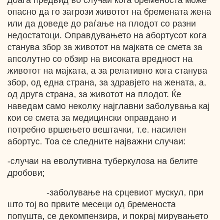
доаѓа предвид во случаи кога бременоста може
опасно да го загрози животот на бремената жена
или да доведе до раѓање на плодот со разни
недостатоци. Оправдувањето на абортусот кога
станува збор за животот на мајката се смета за
апсолутно со обзир на високата вредност на
животот на мајката, а за релативно кога станува
збор, од една страна, за здравјето на жената, а,
од друга страна, за животот на плодот. Ќе
наведам само неколку најглавни заболувања кај
кои се смета за медицински оправдано и
потребно вршењето вештачки, т.е. насилен
абортус. Тоа се следните најважни случаи:
-случаи на еволутивна туберкулоза на белите
дробови;
-заболување на срцевиот мускул, при
што тој во првите месеци од бременоста
попушта, се декомпензира, и покрај мирувањето