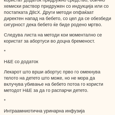
користат додаток придружно средство, обично
хемиски раствор придружен со индукција или со
постапката Д8сХ. Други методи опфаќаат
директен напад на бебето, со цел да се обезбеди
сигурност дека бебето ќе биде родено мртво.
Следува листа на методи кои моментално се
користат за абортуси во доцна бременост.
*
H&E со додаток
Лекарот што врши абортус прво го омекнува
телото на детето што може, но не мора да
вклучува убивање на бебето потоа го користи
методот H&E за да го распарчи детето.
*
Интраамниотична уринарна инфузија