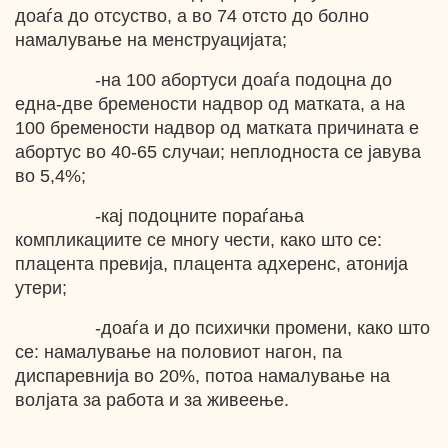
доаѓа до отсуство, а во 74 отсто до болно
намалување на менструацијата;
-на 100 абортуси доаѓа подоцна до
една-две бремености надвор од матката, а на
100 бремености надвор од матката причината е
абортус во 40-65 случаи; неплодноста се јавува
во 5,4%;
-кај подоцните пораѓања
компликациите се многу чести, како што се:
плацента превија, плацента адхеренс, атонија
утери;
-доаѓа и до психички промени, како што
се: намалување на половиот нагон, па
диспаревнија во 20%, потоа намалување на
волјата за работа и за живеење.