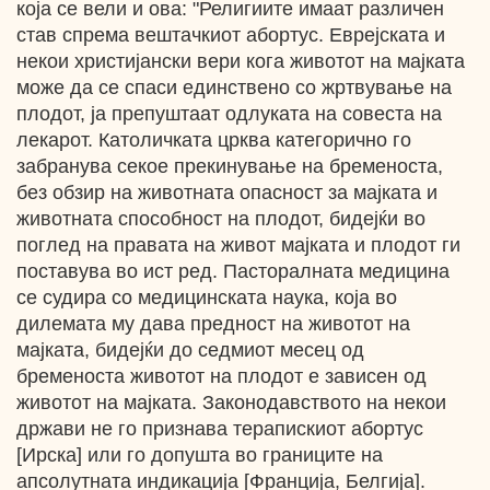
која се вели и ова: "Религиите имаат различен
став спрема вештачкиот абортус. Еврејската и
некои христијански вери кога животот на мајката
може да се спаси единствено со жртвување на
плодот, ја препуштаат одлуката на совеста на
лекарот. Католичката црква категорично го
забранува секое прекинување на бременоста,
без обзир на животната опасност за мајката и
животната способност на плодот, бидејќи во
поглед на правата на живот мајката и плодот ги
поставува во ист ред. Пасторалната медицина
се судира со медицинската наука, која во
дилемата му дава предност на животот на
мајката, бидејќи до седмиот месец од
бременоста животот на плодот е зависен од
животот на мајката. Законодавството на некои
држави не го признава терапискиот абортус
[Ирска] или го допушта во границите на
апсолутната индикација [Франција, Белгија].