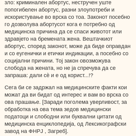
зло: криминален абортус, нестручен уште
попогибелен абортус, разни злоупотреби и
искористување во врска со тоа. Законот посебно
го дозволува абортусот кога е потребно од
медицинска причина да се спаси животот или
здравјето на бремената жена. Вештачкиот
абортус, според законот, може да биде оправдан
и со еугенички и етички индикации, а посебно со
социјални причини. Тој закон овозможува
слобода на жената, но не ја спречува да се
запраша: дали cѐ и е од корист...!?
Сега би се задржал на медицинските факти кои
можат да ви бидат од интерес и вам во врска со
ова прашање. [Заради поголема уверливост, за
обработка на ова тема зедов медицински
податоци и слободни или буквални цитати од
медицинска енциклопедија, од Лексикографски
завод на ФНРЈ , Загреб].