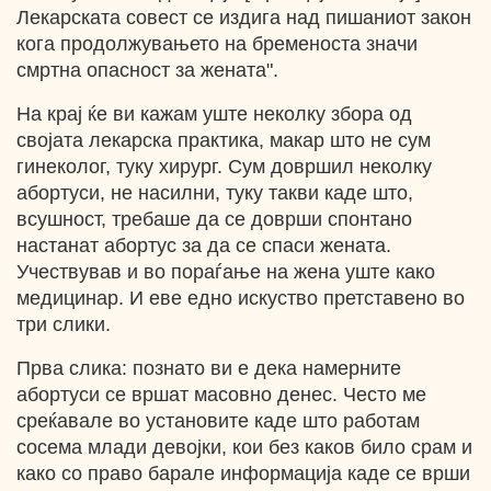
Лекарската совест се издига над пишаниот закон
кога продолжувањето на бременоста значи
смртна опасност за жената".
На крај ќе ви кажам уште неколку збора од
својата лекарска практика, макар што не сум
гинеколог, туку хирург. Сум довршил неколку
абортуси, не насилни, туку такви каде што,
всушност, требаше да се доврши спонтано
настанат абортус за да се спаси жената.
Учествував и во пораѓање на жена уште како
медицинар. И еве едно искуство претставено во
три слики.
Прва слика: познато ви е дека намерните
абортуси се вршат масовно денес. Често ме
среќавале во установите каде што работам
сосема млади девојки, кои без каков било срам и
како со право барале информација каде се врши