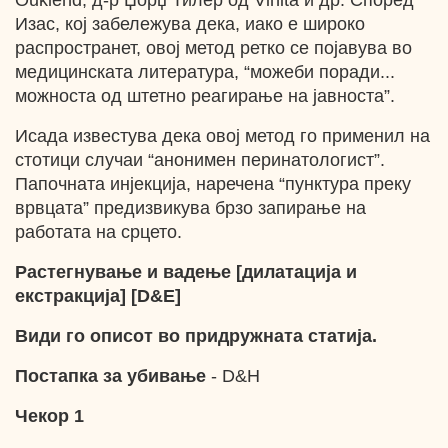
Ouklend, д-р Џорџ Тилер од Vihita и др. Според
Изас, кој забележува дека, иако е широко
распространет, овој метод ретко се појавува во
медицинската литература, “можеби поради...
можноста од штетно реагирање на јавноста”.
Исада известува дека овој метод го применил на
стотици случаи “анонимен перинатологист”.
Папочната инјекција, наречена “пунктура преку
врвцата” предизвикува брзо запирање на
работата на срцето.
Растегнување и вадење [дилатација и
екстракција] [D&E]
Види го описот во придружната статија.
Постапка за убивање
- D&H
Чекор 1