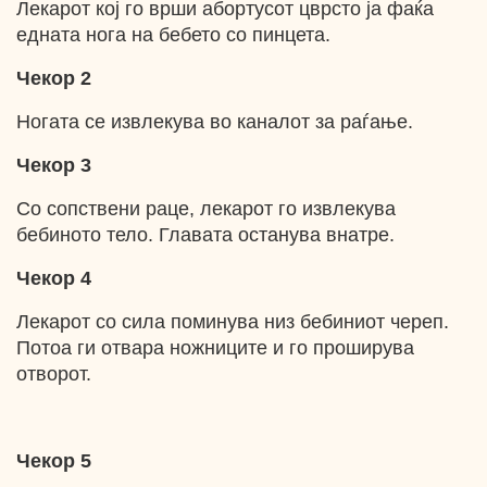
Лекарот кој го врши абортусот цврсто ја фаќа
едната нога на бебето со пинцета.
Чекор 2
Ногата се извлекува во каналот за раѓање.
Чекор 3
Со сопствени раце, лекарот го извлекува
бебиното тело. Главата останува внатре.
Чекор 4
Лекарот со сила поминува низ бебиниот череп.
Потоа ги отвара ножниците и го проширува
отворот.
Чекор 5