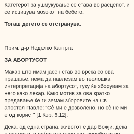
Катетерот за ушмукување се става во расцепот, и
се исцицува мозокот на бебето.
Тогаш детето се отстранува.
Прим. д-р Неделко Кангрга
ЗА АБОРТУСОТ
Макар што имам јасен став во врска со ова
прашање, нема да навлезам во теолошка
интерпретација на абортусот, туку ќе зборувам за
него како лекар. Како мотив за ова кратко
предавање ќе ги земам зборовите на Св.
апостол Павле: “Сѐ ми е дозволено, но сѐ не ми
е од корист” [1 Кор. 6,12].
Дека, од една страна, животот е дар Божји, дека