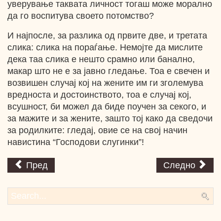
уверување таквата личност тогаш може морално
да го воспитува своето потомство?
И најпосле, за разлика од првите две, и третата
слика: слика на пораѓање. Немојте да мислите
дека таа слика е нешто срамно или банално,
макар што не е за јавно гледање. Тоа е свечен и
возвишен случај кој на жените им ги зголемува
вредноста и достоинството, тоа е случај кој,
всушност, би можел да биде поучен за секого, и
за мажите и за жените, зашто тој како да сведочи
за родилките: гледај, овие се на свој начин
навистина “Господови слугинки”!
Пред
Следно