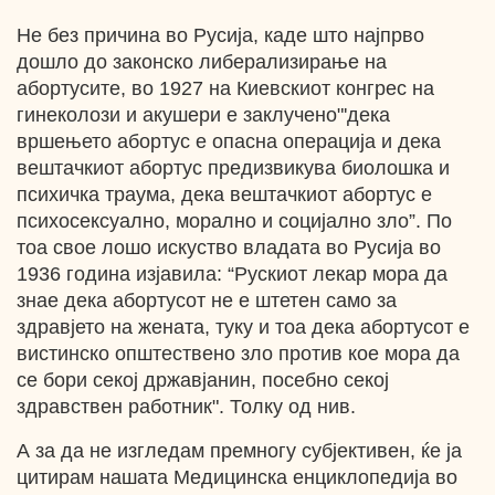
Не без причина во Русија, каде што најпрво
дошло до законско либерализирање на
абортусите, во 1927 на Киевскиот конгрес на
гинеколози и акушери е заклучено"'дека
вршењето абортус е опасна операција и дека
вештачкиот абортус предизвикува биолошка и
психичка траума, дека вештачкиот абортус е
психосексуално, морално и социјално зло”. По
тоа свое лошо искуство владата во Русија во
1936 година изјавила: “Рускиот лекар мора да
знае дека абортусот не е штетен само за
здравјето на жената, туку и тоа дека абортусот е
вистинско општествено зло против кое мора да
се бори секој државјанин, посебно секој
здравствен работник". Толку од нив.
А за да не изгледам премногу субјективен, ќе ја
цитирам нашата Медицинска енциклопедија во