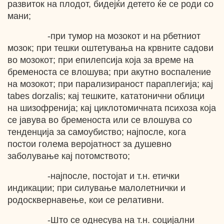
развиток на плодот, бидејќи детето ќе се роди со
мани;
-при тумор на мозокот и на рбетниот
мозок; при тешки оштетувања на крвните садови
во мозокот; при епилепсија која за време на
бременоста се влошува; при акутно воспаление
на мозокот; при парализираност параплегија; кај
tabes dorzalis; кaj тешките, кататонични облици
на шизофренија; кај циклотомичната психоза која
се јавува во бременоста или се влошува со
тенденција за самоубиство; најпосле, кога
постои голема веројатност за душевно
заболување кај потомството;
-најпосле, постојат и т.н. етички
индикации; при силување малолетнички и
родосквернавење, кои се релативни.
-Што се однесува на т.н. социјални