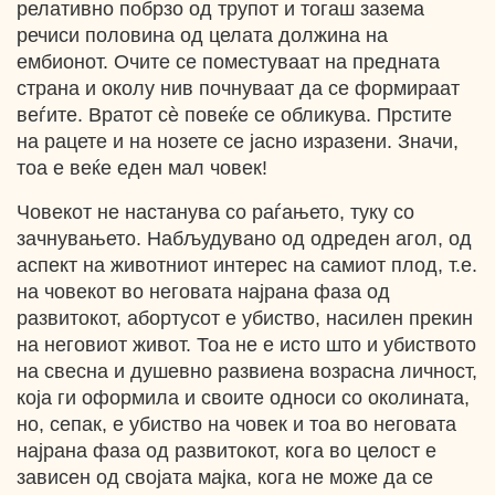
релативно побрзо од трупот и тогаш зазема
речиси половина од целата должина на
ембионот. Очите се поместуваат на предната
страна и околу нив почнуваат да се формираат
веѓите. Вратот cѐ повеќе се обликува. Прстите
на рацете и на нозете се јасно изразени. Значи,
тоа е веќе еден мал човек!
Човекот не настанува со раѓањето, туку со
зачнувањето. Набљудувано од одреден агол, од
аспект на животниот интерес на самиот плод, т.е.
на човекот во неговата најрана фаза од
развитокот, абортусот е убиство, насилен прекин
на неговиот живот. Тоа не е исто што и убиството
на свесна и душевно развиена возрасна личност,
која ги оформила и своите односи со околината,
но, сепак, е убиство на човек и тоа во неговата
најрана фаза од развитокот, кога во целост е
зависен од својата мајка, кога не може да се