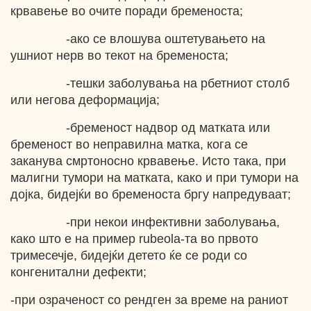
крвавење во очите поради бременоста;
-ако се влошува оштетувањето на
ушниот нерв во текот на бременоста;
-тешки заболувања на рбетниот столб
или негова деформација;
-бременост надвор од матката или
бременост во неправилна матка, кога се
заканува смртоносно крвавење. Исто така, при
малигни тумори на матката, како и при тумори на
дојка, бидејќи во бременоста бргу напредуваат;
-при некои инфективни заболувања,
како што е на пример rubeola-та во првото
тримесечје, бидејќи детето ќе се роди со
конгенитални дефекти;
-при озраченост со рендген за време на раниот