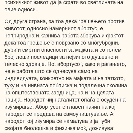
психичкиот живот да ја сфати во светлината на
овие односи.
Од друга страна, за тоа дека грешењето против
животот, односно намерниот абортус, е
неприродна и казнива работа зборува и фактот
дека тоа грешење е поврзано со многубројни,
дури и смртни опасности за мајката и со голем
број лоши последици за нејзиното душевно и
телесно здравје. Но, абортусот, како и раѓањето,
не е работа што се однесува само на
индивидуата, конкретно на мајката и на таткото,
туку и на нивната поблиска и подалечна околина,
на општествената заедница, на и на целата
нација. Народот чиј наталитет опаѓа е осуден на
изумирање. Абортусот е главен начин на кој
народот се предава на самоуништување. А
народот кој изумира се намалува и ја губи
својата биолошка и физичка моќ, доживува