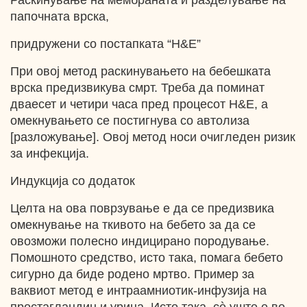
Раскинување на мембраната и разделување на
папочната врска,
придружени со постапката “H&E”
При овој метод раскинувањето на бебешката
врска предизвикува смрт. Треба да поминат
дваесет и четири часа пред процесот H&E, а
омекнувањето се постигнува со автолиза
[разложување]. Овој метод носи очигледен ризик
за инфекција.
Индукција со додаток
Целта на ова поврзување е да се предизвика
омекнување на ткивото на бебето за да се
овозможи полесно индицирано породување.
Помошното средство, исто така, помага бебето
сигурно да биде родено мртво. Пример за
ваквиот метод е интраамниотик-инфузија на