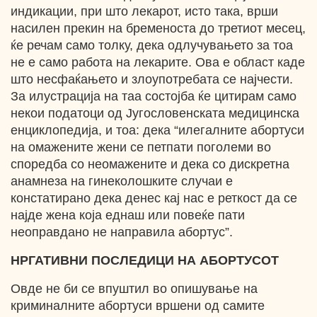
индикации, при што лекарот, исто така, врши
насилен прекин на бременоста до третиот месец,
ќе речам само толку, дека одлучувањето за тоа
не е само работа на лекарите. Ова е област каде
што несфаќањето и злоупотребата се најчести.
За илустрација на таа состојба ќе цитирам само
некои податоци од Југословенската медицинска
енциклопедија, и тоа: дека “илегалните абортуси
на омажените жени се петпати поголеми во
споредба со неомажените и дека со дискретна
анамнеза на гинеколошките случаи е
констатирано дека денес кај нас е реткост да се
најде жена која еднаш или повеќе пати
неоправдано не направила абортус”.
НРГАТИВНИ ПОСЛЕДИЦИ НА АБОРТУСОТ
Овде не би се впуштил во опишување на
криминалните абортуси вршени од самите