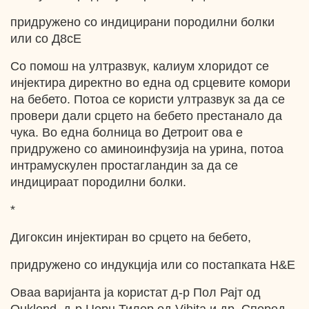
придружено со индицирани породилни болки
или со Д8сЕ
Co помош на ултразвук, калиум хлоридот се
инјектира директно во една од срцевите комори
на бебето. Потоа се користи ултразвук за да се
провери дали срцето на бебето престанало да
чука. Во една болница во Детроит ова е
придружено со аминоинфузија на урина, потоа
интрамускулен простагландин за да се
индицираат породилни болки.
*
Дигоксин инјектиран во срцето на бебето,
придружено со индукција или со постапката H&E
Оваа варијанта ја користат д-р Пол Рајт од