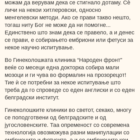
можам да верувам дека се стигнало дотаму. Cѐ
личи на некои хитлеровски, односно
менгелевски методи. Ако се прави такво нешто,
тогаш ниту Бог не може да ни помогне...
Единствено што знам дека се правело, а и денес
се прави, е собирањето ембриони или фетуси за
некое научно испитување.
Во Гинеколошката клиника “Народен фронт”
веќе со месеци една докторка собира мали
мозоци и ги чува во формалин на прозорецот!
Тие ѝ се потребни за некое испитување што
треба да го спроведе со еден англиски и со еден
белградски институт.
Гинеколошките клиники во светот, секако, многу
се поподготвени од белградските и од
југословенските. Таа опременост со современа
технологија овозможува разни манипулации со