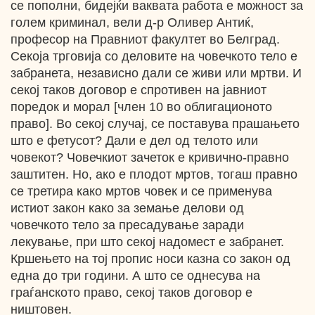
се пополни, бидејќи ваквата работа е можност за
голем криминал, вели д-р Оливер Антиќ,
професор на Правниот факултет во Белград.
Секоја трговија со деловите на човечкото тело е
забранета, независно дали се живи или мртви. И
секој таков договор е спротивен на јавниот
поредок и морал [член 10 во облигационото
право]. Во секој случај, се поставува прашањето
што е фетусот? Дали е дел од телото или
човекот? Човечкиот зачеток е кривично-правно
заштитен. Но, ако е плодот мртов, тогаш правно
се третира како мртов човек и се применува
истиот закон како за земање делови од
човечкото тело за пресадување заради
лекување, при што секој надомест е забранет.
Кршењето на тој пропис носи казна со закон од
една до три години. А што се однесува на
граѓанското право, секој таков договор е
ништовен.