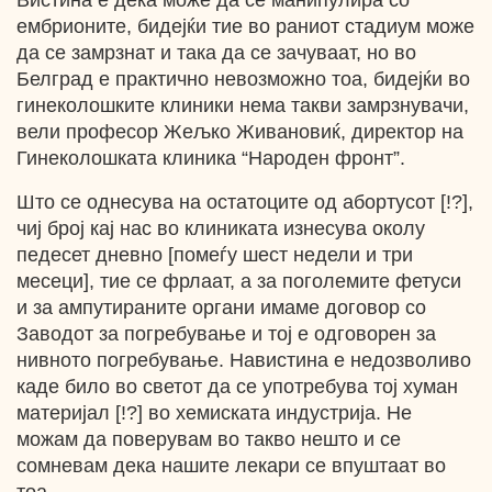
Вистина е дека може да се манипулира со
ембрионите, бидејќи тие во раниот стадиум може
да се замрзнат и така да се зачуваат, но во
Белград е практично невозможно тоа, бидејќи во
гинеколошките клиники нема такви замрзнувачи,
вели професор Жељко Живановиќ, директор на
Гинеколошката клиника “Народен фронт”.
Што се однесува на остатоците од абортусот [!?],
чиј број кај нас во клиниката изнесува околу
педесет дневно [помеѓу шест недели и три
месеци], тие се фрлаат, а за поголемите фетуси
и за ампутираните органи имаме договор со
Заводот за погребување и тој е одговорен за
нивното погребување. Навистина е недозволиво
каде било во светот да се употребува тој хуман
материјал [!?] во хемиската индустрија. Не
можам да поверувам во такво нешто и се
сомневам дека нашите лекари се впуштаат во