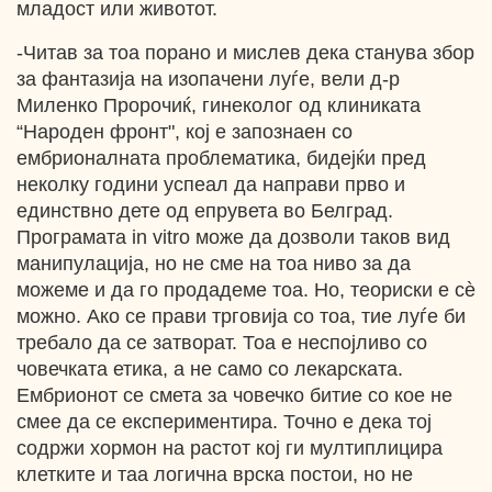
младост или животот.
-Читав за тоа порано и мислев дека станува збор
за фантазија на изопачени луѓе, вели д-р
Миленко Пророчиќ, гинеколог од клиниката
“Народен фронт", кој е запознаен со
ембрионалната проблематика, бидејќи пред
неколку години успеал да направи прво и
единствно дете од епрувета во Белград.
Програмата in vitro може да дозволи таков вид
манипулација, но не сме на тоа ниво за да
можеме и да го продадеме тоа. Но, теориски е cѐ
можно. Ако се прави трговија со тоа, тие луѓе би
требало да се затворат. Тоа е неспојливо со
човечката етика, а не само со лекарската.
Ембрионот се смета за човечко битие со кое не
смее да се експериментира. Точно е дека тој
содржи хормон на растот кој ги мултиплицира
клетките и таа логична врска постои, но не