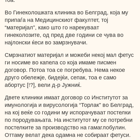
тоа.
Во Гинеколошката клиника во Белград, која му
припаѓа на Медицинскиот факултет, тој
“материјал”, како што го нарекуваат
гинеколозите, од пред две години се чува во
најлонски ќеси во замрзнувачи.
Смрзнатиот материјал и можеби некој мал фетус
ги носиме во капела со која имаме писмен
договор. Потоа тоа се погребува. Нема некое
друго обележје, бидејќи, сепак, тоа е само
абортус [!?], вели д-р Јужниќ.
Двете клиники имаат договор со Институтот за
имунологија и вирусологија “Торлак” во Белград,
на кој веќе со години му испорачуваат постелки
по породувањата. На институтот му се потребни
постелките за производство на гамаглобулин.
Оттаму велат дека одамна не собираат фетуси.