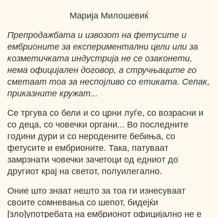
Марија Милошевиќ
Препродажбата и извозот на фетусите и
ембрионите за експериментални цели или за
козметичката индустрија не се озаконети,
нема официјален договор, а стручњаците го
сметаат тоа за неспојливо со етиката. Сепак,
приказните кружат...
Се тргува со бели и со црни луѓе, со возрасни и
со деца, со човечки органи... Во последните
години дури и со неродените бебиња, со
фетусите и ембрионите. Така, патуваат
замрзнати човечки зачетоци од едниот до
другиот крај на светот, полуилегално.
Оние што знаат нешто за тоа ги изнесуваат
своите сомневања со шепот, бидејќи
[зло]употребата на ембрионот официјално не е