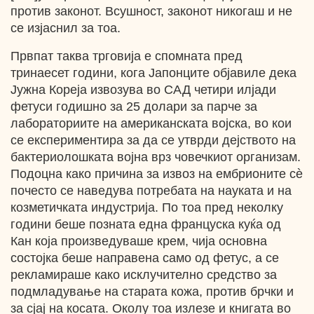
против законот. Всушност, законот никогаш и не
се изјаснил за тоа.
Првпат таква трговија е спомната пред
тринаесет години, кога Јапонците објавиле дека
Јужна Кореја извозува во САД четири илјади
фетуси годишно за 25 долари за парче за
лабораториите на американската војска, во кои
се експериментира за да се утврди дејството на
бактериолошката војна врз човечкиот организам.
Подоцна како причина за извоз на ембрионите сѐ
почесто се наведува потребата на науката и на
козметичката индустрија. По тоа пред неколку
години беше позната една француска куќа од
Кан која произведуваше крем, чија основна
состојка беше направена само од фетус, а се
рекламираше како исклучително средство за
подмладување на старата кожа, против брчки и
за сјај на косата. Околу тоа излезе и книгата во