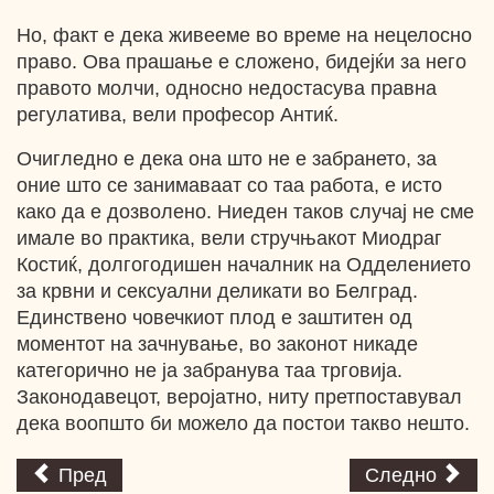
Но, факт е дека живееме во време на нецелосно
право. Ова прашање е сложено, бидејќи за него
правото молчи, односно недостасува правна
регулатива, вели професор Антиќ.
Очигледно е дека она што не е забрането, за
оние што се занимаваат со таа работа, е исто
како да е дозволено. Ниеден таков случај не сме
имале во практика, вели стручњакот Миодраг
Костиќ, долгогодишен началник на Одделението
за крвни и сексуални деликати во Белград.
Единствено човечкиот плод e заштитен од
моментот на зачнување, во законот никаде
категорично не ја забранува таа трговија.
Законодавецот, веројатно, ниту претпоставувал
дека воопшто би можело да постои такво нешто.
Пред
Следно