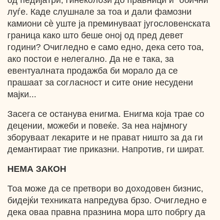
од педијатри, гинеколози до правници и “обични”
луѓе. Каде слушнале за тоа и дали фамозни
камиони cѐ уште ја преминуваат југословенската
граница како што беше оној од пред девет
години? Очигледно е само едно, дека сето тоа,
ако постои е нелегално. Да не е така, за
евентуалната продажба би морало да се
прашаат за согласност и сите оние несудени
мајки...
Засега се останува енигма. Енигма која трае со
децении, можеби и повеќе. За неа најмногу
зборуваат лекарите и не прават ништо за да ги
демантираат тие приказни. Напротив, ги шират.
НЕМА ЗАКОН
Тоа може да се претвори во доходовен бизнис,
бидејќи техниката напредува брзо. Очигледно е
дека оваа правна празнина мора што побргу да