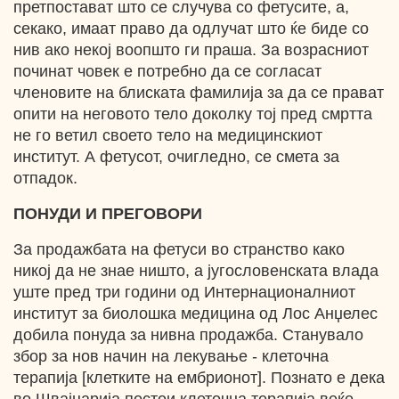
претпостават што се случува со фетусите, а,
секако, имаат право да одлучат што ќе биде со
нив ако некој воопшто ги праша. За возрасниот
починат човек е потребно да се согласат
членовите на блиската фамилија за да се прават
опити на неговото тело доколку тој пред смртта
не го ветил своето тело на медицинскиот
институт. А фетусот, очигледно, се смета за
отпадок.
ПОНУДИ И ПРEГОВОРИ
За продажбата на фетуси во странство како
никој да не знае ништо, а југословенската влада
уште пред три години од Интернационалниот
институт за биолошка медицина од Лос Анџелес
добила понуда за нивна продажба. Станувало
збор за нов начин на лекување - клеточна
терапија [клетките на ембрионот]. Познато е дека