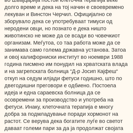
во Швајцарија постои клеточна терапија веќе
долго време и дека на тој начин е своевремено
лекуван и Винстон Черчил. Официјално се
зборувало дека се употребуваат тимуси од
неродени овци, но познато е дека ништо
животинско не може да се всади во човечкиот
организам. Меѓутоа, со таа работа може да се
занимава само голема државна установа. Затоа
и овој калифорниски институт во ноември 1988
година писмено им понудил на хрватската влада
и на загрепската болница “Д-р Јосип Кајфеш“
откуп на седум илјади фетуси годишно, што по
двегодишни преговори е одбиено. Постоела
идеја и една сараевска болница да се
осовремени за производство и употреба на
фетуси. Инаку, клеточната терапија е многу
добра за подмладување поради хормонот на
растот. Се верува дека богатите луѓе во светот
даваат големи пари за да ја продолжат својата