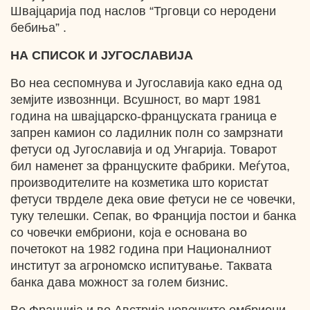
Швајцарија под наслов “Трговци со неродени
бебиња” .
НА СПИСОК И ЈУГОСЛАВИЈА
Во неа сеспомнува и Југославија како една од
земјите извозннци. Всушност, во март 1981
година на швајцарско-француската граница е
запрен камион со ладилник полн со замрзнати
фетуси од Југославија и од Унгарија. Товарот
бил наменет за француските фабрики. Меѓутоа,
производителите на козметика што користат
фетуси тврделе дека овие фетуси не се човечки,
туку телешки. Сепак, во Франција постои и банка
со човечки ембриони, која е основана во
почетокот на 1982 година при Националниот
институт за агрономско испитување. Таквата
банка дава можност за голем бизнис.