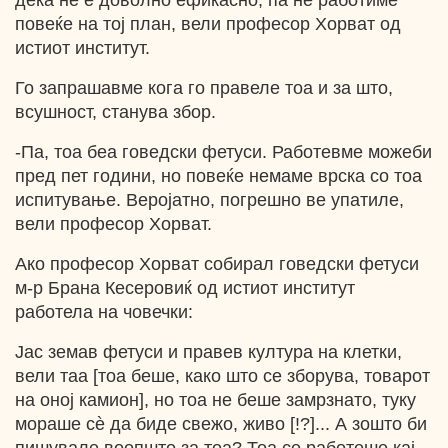
дека не е доволно ефикасно, па не работиме
повеќе на тој план, вели професор Хорват од
истиот институт.
Го запрашавме кога го правеле тоа и за што,
всушност, станува збор.
-Па, тоа беа говедски фетуси. Работевме можеби
пред пет години, но повеќе немаме врска со тоа
испитување. Веројатно, погрешно ве упатиле,
вели професор Хорват.
Ако професор Хорват собирал говедски фетуси
м-р Брана Кесеровиќ од истиот институт
работела на човечки:
Јас земав фетуси и правев култура на клетки,
вели таа [тоа беше, како што се зборува, товарот
на оној камион], но тоа не беше замрзнато, туку
мораше сѐ да биде свежо, живо [!?]... А зошто би