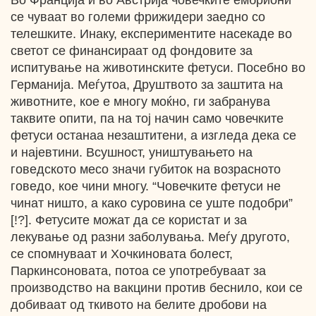
Во Франција и во Австрија човечките ембриони
се чуваат во големи фрижидери заедно со
телешките. Инаку, експериментите насекаде во
светот се финансираат од фондовите за
испитување на животинските фетуси. Посебно во
Германија. Меѓутоа, Друштвото за заштита на
животните, кое е многу моќно, ги забранува
таквите опити, па на тој начин само човечките
фетуси останаа незаштитени, а изгледа дека се
и најевтини. Всушност, уништувањето на
говедското месо значи губиток на возрасното
говедо, кое чини многу. “Човечките фетуси не
чинат ништо, а како суровина се уште подобри”
[!?]. Фетусите можат да се користат и за
лекување од разни заболувања. Меѓу другото,
се спомнуваат и Хочкиновата болест,
Паркинсоновата, потоа се употребуваат за
производство на вакцини против беснило, кои се
добиваат од ткивото на белите дробови на