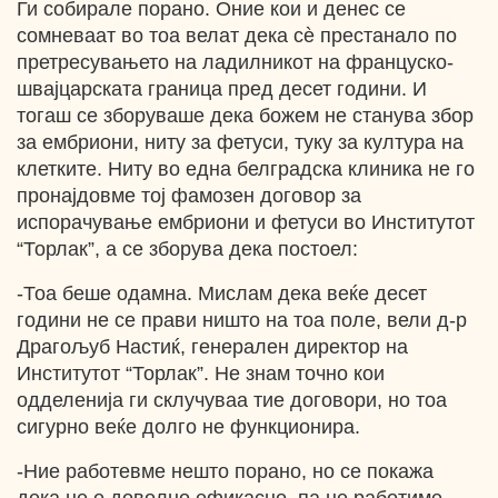
Ги собирале порано. Оние кои и денес се
сомневаат во тоа велат дека cѐ престанало по
претресувањето на ладилникот на француско-
швајцарската граница пред десет години. И
тогаш се зборуваше дека божем не станува збор
за ембриони, ниту за фетуси, туку за култура на
клетките. Ниту во една белградска клиника не го
пронајдовме тој фамозен договор за
испорачување ембриони и фетуси во Институтот
“Торлак”, а се зборува дека постоел:
-Тоа беше одамна. Мислам дека веќе десет
години не се прави ништо на тоа поле, вели д-р
Драгољуб Настиќ, генерален директор на
Институтот “Торлак”. Не знам точно кои
одделенија ги склучуваа тие договори, но тоа
сигурно веќе долго не функционира.
-Ние работевме нешто порано, но се покажа