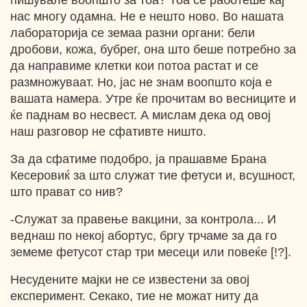
пишувале воопшто за тоа? Тоа се работеше кај
нас многу одамна. Не е нешто ново. Во нашата
лабораторија се земаа разни органи: бели
дробови, кожа, бубрег, она што беше потребно за
да направиме клетки кои потоа растат и се
размножуваат. Но, јас не знам воопшто која е
вашата намера. Утре ќе прочитам во весниците и
ќе паднам во несвест. А мислам дека од овој
наш разговор не сфативте ништо.
За да сфатиме подобро, ја прашавме Брана
Кесеровиќ за што служат тие фетуси и, всушност,
што прават со нив?
-Служат за правење вакцини, за контрола... И
веднаш по некој абортус, бргу трчаме за да го
земеме фетусот стар три месеци или повеќе [!?].
Несудените мајки не се известени за овој
експеримент. Секако, тие не можат ниту да