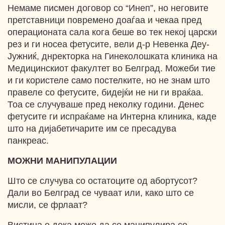
Немаме писмен договор со “Инеп”, но неговите
претставници повремено доаѓаа и чекаа пред
операционата сала кога беше во тек некој царски
рез и ги носеа фетусите, вели д-р Невенка Деу-
Јужниќ, днректорка на Гинеколошката клиника на
Медицинскиот факултет во Белград. Можеби тие
и ги користеле само постелките, но не знам што
правеле со фетусите, бидејќи не ни ги враќаа.
Тоа се случуваше пред неколку години. Денес
фетусите ги испраќаме на Интерна клиника, каде
што на дијабетичарите им се пресадува
панкреас.
МОЖНИ МАНИПУЛАЦИИ
Што се случува со остатоците од абортусот?
Дали во Белград се чуваат или, како што се
мисли, се фрлаат?