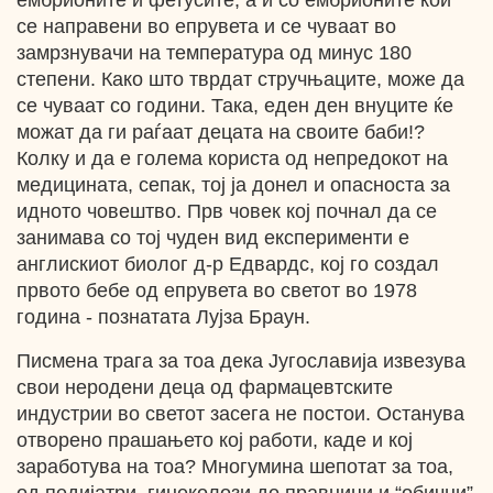
ембрионите и фетусите, а и со ембрионите кои
се направени во епрувета и се чуваат во
замрзнувачи на температура од минус 180
степени. Како што тврдат стручњаците, може да
се чуваат со години. Така, еден ден внуците ќе
можат да ги раѓаат децата на своите баби!?
Колку и да е голема користа од непредокот на
медицината, сепак, тој ја донел и опасноста за
идното човештво. Прв човек кој почнал да се
занимава со тој чуден вид експерименти е
англискиот биолог д-р Едвардс, кој го создал
првото бебе од епрувета во светот во 1978
година - познатата Лујза Браун.
Писмена трага за тоа дека Југославија извезува
свои неродени деца од фармацевтските
индустрии во светот засега не постои. Останува
отворено прашањето кој работи, каде и кој
заработува на тоа? Многумина шепотат за тоа,