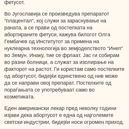
фетусот.
Во Југославија се произведува препаратот
“плацентал”, кој служи за зараснување на
раната, а се прави од постелката на
абортираните фетуси, кажува билогот Олга
Гембачев од Институтот за примена на
нуклеарна технологија во земјоделството “Инеп”
во Земун. Инаку, тие се фрлаат. Јас ги собирам
во разни болници, а служат за изолирање на
факторот на растот. Ги користам само постелките
од абортусот, бидејќи единствено од нив може
да се направи овој препарат. Постелките од
пораѓањата се употребуваат само во
козметиката.
Еден американски лекар пред неколку години
изјави дека абортусот е една од најголемите
светски индустрии, бидејќи носи огромен приход.