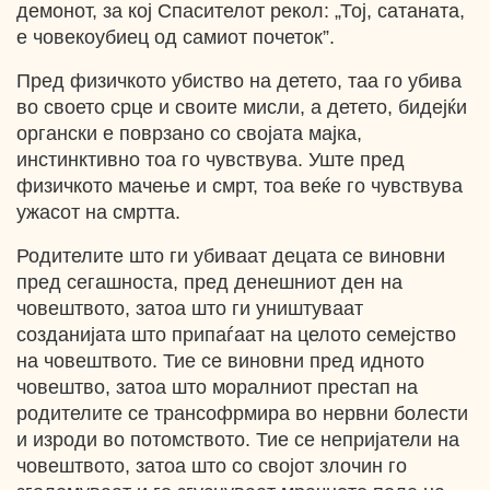
демонот, за кој Спасителот рекол: „Тој, сатаната,
е човекоубиец од самиот почеток”.
Пред физичкото убиство на детето, таа го убива
во своето срце и своите мисли, а детето, бидејќи
органски е поврзано со својата мајка,
инстинктивно тоа го чувствува. Уште пред
физичкото мачење и смрт, тоа веќе го чувствува
ужасот на смртта.
Родителите што ги убиваат децата се виновни
пред сегашноста, пред денешниот ден на
човештвото, затоа што ги уништуваат
созданијата што припаѓаат на целото семејство
на човештвото. Тие се виновни пред идното
човештво, затоа што моралниот престап на
родителите се трансофрмира во нервни болести
и изроди во потомството. Тие се непријатели на
човештвото, затоа што со својот злочин го