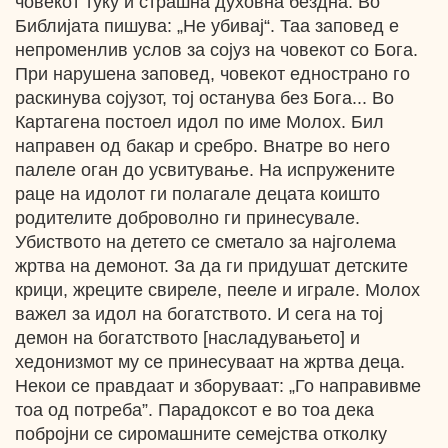
човекот туку и страшна духовна бездна. Во
Библијата пишува: „Не убивај“. Таа заповед е
непроменлив услов за сојуз на човекот со Бога.
При нарушена заповед, човекот еднострано го
раскинува сојузот, тој останува без Бога... Во
Картагена постоел идол по име Молох. Бил
направен од бакар и сребро. Внатре во него
палеле оган до усвитување. На испружените
раце на идолот ги полагале децата коишто
родителите доброволно ги принесувале.
Убиството на детето се сметало за најголема
жртва на демонот. За да ги придушат детските
крици, жреците свиреле, пееле и играле. Молох
важел за идол на богатството. И сега на тој
демон на богатството [насладувањето] и
хедонизмот му се принесуваат на жртва деца.
Некои се правдаат и зборуваат: „Го направивме
тоа од потреба”. Парадоксот е во тоа дека
побројни се сиромашните семејства отколку