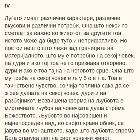
IV
Луѓето имаат различни карактери, различни
вкусови и различни потреби. Она што некои го
сметаат за важно во животот, за другите тоа
истото може да биде туѓо и неприфатливо. Но,
постои нешто што лежи зад границите на
материјалното, што му е потребно на секој човек,
па дури и ако тој тоа не го признава отворено,
дури и ако е тоа тајна на неговото срце. Она што
му треба на секој човек е љ у б о в т а. Тоа е
таинствено чувство, со чија топлина сака да се
згрее душата на секој човек, дури и на
разбојникот. Возвишена форма на љубовта е
мистичната љубов на човечката душа спрема
Божеството. Љубовта во најсовршен и
најнепосреден вид, во својот краен облик, се
јавува во монаштвото, каде што љубовта спрема
Бога станува цел на сиот човечки живот.