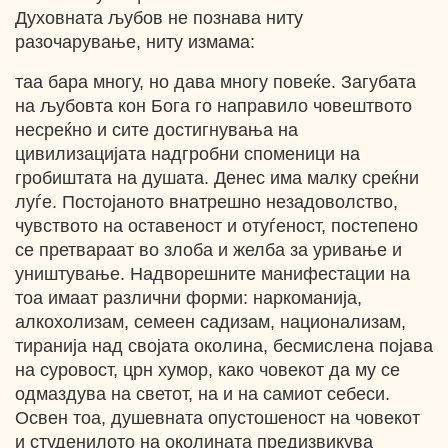
Духовната љубов не познава ниту
разочарување, ниту измама:
таа бара многу, но дава многу повеќе. Загубата
на љубовта кон Бога го направило човештвото
несреќно и сите достигнувања на
цивилизацијата надгробни споменици на
гробиштата на душата. Денес има малку среќни
луѓе. Постојаното внатрешно незадоволство,
чувството на оставеност и отуѓеност, постепено
се претвараат во злоба и желба за уривање и
уништување. Надворешните манифестации на
тоа имаат различни форми: наркоманија,
алкохолизам, семеен садизам, национализам,
тиранија над својата околина, бесмислена појава
на суровост, црн хумор, како човекот да му се
одмаздува на светот, на и на самиот себеси.
Освен тоа, душевната опустошеност на човекот
и студенилото на околината предизвикува