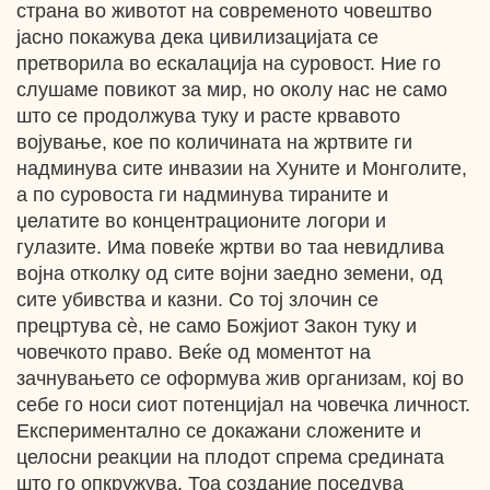
страна во животот на современото човештво
јасно покажува дека цивилизацијата се
претворила во ескалација на суровост. Ние го
слушаме повикот за мир, но околу нас не само
што се продолжува туку и расте крвавото
војување, кое по количината на жртвите ги
надминува сите инвазии на Хуните и Монголите,
а по суровоста ги надминува тираните и
џелатите во концентрационите логори и
гулазите. Има повеќе жртви во таа невидлива
војна отколку од сите војни заедно земени, од
сите убивства и казни. Со тој злочин се
прецртува cѐ, не само Божјиот Закон туку и
човечкото право. Веќе од моментот на
зачнувањето се оформува жив организам, кој во
себе го носи сиот потенцијал на човечка личност.
Експериментално се докажани сложените и
целосни реакции на плодот спрема средината
што го опкружува. Тоа создание поседува