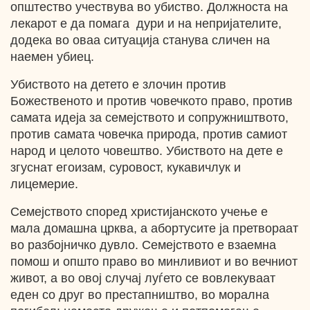
општество учествува во убиство. Должноста на
лекарот е да помага дури и на непријателите,
додека во оваа ситуација станува сличен на
наемен убиец.
Убиството на детето е злочин против
Божественото и против човечкото право, против
самата идеја за семејството и сопружништвото,
против самата човечка природа, против самиот
народ и целото човештво. Убиството на дете е
згуснат егоизам, суровост, кукавичлук и
лицемерие.
Семејството според христијанското учење е
мала домашна црква, а абортусите ја претвораат
во разбојничко дувло. Семејството е взаемна
помош и општо право во минливиот и во вечниот
живот, а во овој случај луѓето се вовлекуваат
еден со друг во престапништво, во морална