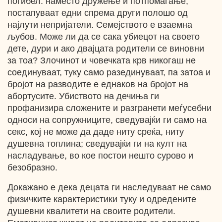
погибел: наместо дружење и потпомагање,
постапуваат едни спрема други полошо од
најлути непријатели. Семејството е взаемна
љубов. Може ли да се сака убиецот на своето
дете, дури и ако двајцата родители се виновни
за тоа? Злочинот и човечката крв никогаш не
соединуваат, туку само разединуваат, па затоа и
бројот на разводите е еднаков на бројот на
абортусите. Убиството на дечиња ги
профанизира сложените и разгранети меѓусебни
односи на сопружниците, сведувајќи ги само на
секс, кој не може да даде ниту среќа, ниту
душевна топлина; сведувајќи ги на култ на
насладување, во кое постои нешто сурово и
безобразно.
Докажано е дека децата ги наследуваат не само
физичките карактеристики туку и одредените
душевни квалитети на своите родители.