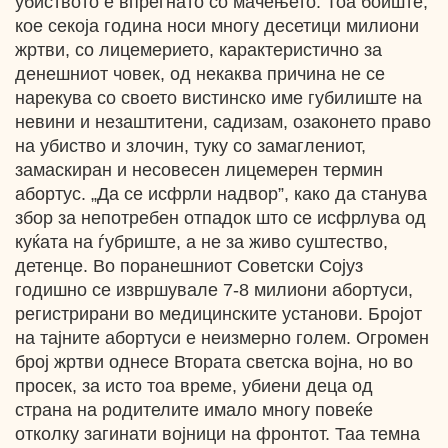
убиството е впрегнато со мачењето. Тоа боиште,
кое секоја година носи многу десетици милиони
жртви, со лицемерието, карактеристично за
денешниот човек, од некаква причина не се
нарекува со своето вистинско име губилиште на
невини и незаштитени, садизам, озаконето право
на убиство и злочин, туку со замаглениот,
замаскиран и несовесен лицемерен термин
абортус. „Да се исфрли надвор”, како да станува
збор за непотребен отпадок што се исфрлува од
куќата на ѓубриште, а не за живо суштество,
детенце. Во поранешниот Советски Сојуз
годишно се извршувале 7-8 милиони абортуси,
регистрирани во медицинските установи. Бројот
на тајните абортуси е неизмерно голем. Огромен
број жртви однесе Втората светска војна, но во
просек, за исто тоа време, убиени деца од
страна на родителите имало многу повеќе
отколку загинати војници на фронтот. Таа темна