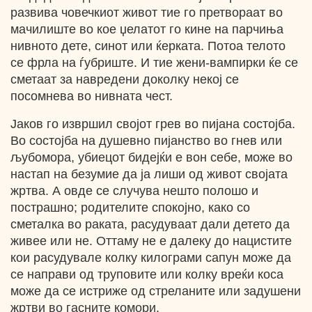
развива човечкиот живот тие го претвораат во
мачилиште во кое џелатот го кине на парчиња
нивното дете, синот или ќерката. Потоа телото
се фрла на ѓубриште. И тие жени-вампирки ќе се
сметаат за навредени доколку некој се
посомнева во нивната чест.
Jаков го извршил својот грев во пијана состојба.
Во состојба на душевно пијанство во гнев или
љубомора, убиецот бидејќи е вон себе, може во
настап на безумие да ја лиши од живот својата
жртва. А овде се случува нешто полошо и
пострашно; родителите спокојно, како со
сметалка во раката, расудуваат дали детето да
живее или не. Оттаму не е далеку до нацистите
кои расудувале колку килограми сапун може да
се направи од труповите или колку вреќи коса
може да се истриже од стреланите или задушени
жртви во гасните комори.