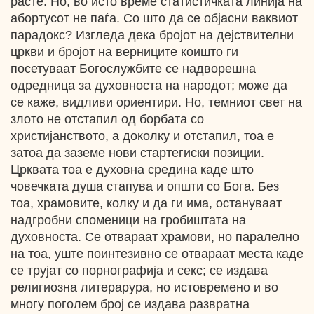
расте. Но, во исто време статистичката линија на
абортусот не паѓа. Со што да се објасни ваквиот
парадокс? Изгледа дека бројот на дејствителни
цркви и бројот на верниците коишто ги
посетуваат Богослужбите се надворешна
одредница за духовноста на народот; може да
се каже, видливи ориентири. Но, темниот свет на
злото не отстапил од борбата со
христијанството, а доколку и отстапил, тоа е
затоа да заземе нови стартегиски позиции.
Црквата тоа е духовна средина каде што
човечката душа стапува и општи со Бога. Без
тоа, храмовите, колку и да ги има, остануваат
надгробни споменици на гробиштата на
духовноста. Се отвараат храмови, но паралелно
на тоа, уште поинтезивно се отвараат места каде
се трујат со порнографија и секс; се издава
религиозна литерарура, но истовремено и во
многу поголем број се издава развратна