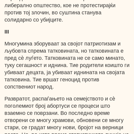
либерално општество, кое не протестирајќи
против тој злочин, во суштина станува
солидарно со убијците.
III
Многумина зборуваат за својот патриотизам и
љубовта спрема татковината, но татковината е
пред сѐ луѓето. Татковината не се само минато,
туку сегашност и иднина. Тие родители коишто ги
убиваат децата, ја убиваат иднината на својата
татковина. Тие вршат геноцид против
сопствениот народ.
Развратот, распаѓањето на семејството и cѐ
поголемиот број абортуси се процеси што
взаемно се поврзани. Во последно време
отворени се многу храмови, обновени се многу
стари, се градат многу нови, бројот на верници