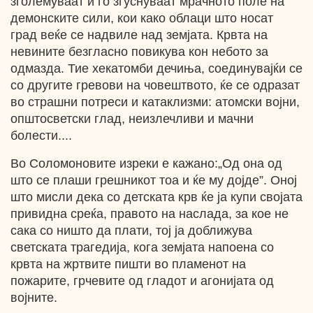
зголемуваат и го згуснуваат мрачното поле на
демонските сили, кои како облаци што носат
град веќе се надвиле над земјата. Крвта на
невините безгласно повикува кон небото за
одмазда. Тие хекатомби дечиња, соединувајќи се
со другите гревови на човештвото, ќе се одразат
во страшни потреси и катаклизми: атомски војни,
општосветски глад, неизлечливи и мачни
болести....
Во Соломоновите изреки е кажано:„Од она од
што се плаши грешникот тоа и ќе му дојде”. Оној
што мисли дека со детската крв ќе ја купи својата
привидна среќа, правото на наслада, за кое не
сака со ништо да плати, тој ја доближува
светската трагедија, кога земјата напоена со
крвта на жртвите пишти во пламенот на
пожарите, грчевите од гладот и агонијата од
војните.