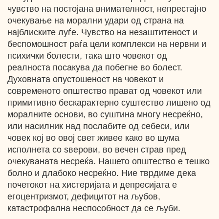
чувство на постојана внимателност, непрестајно
очекување на морални удари од страна на
најблиските луѓе. Чувство на незаштитеност и
беспомошност раѓа цели комплекси на нервни и
психички болести, така што човекот од
реалноста посакува да побегне во болест.
Духовната опустошеност на човекот и
современото општество прават од човекот или
примитивно бескарактерно суштество лишено од
моралните основи, во суштина многу несреќно,
или насилник над послабите од себеси, или
човек кој во овој свет живее како во шума
исполнета со ѕверови, во вечен страв пред
очекуваната несреќа. Нашето општество е тешко
болно и длабоко несреќно. Ние тврдиме дека
почетокот на хистеријата и депресијата е
егоцентризмот, дефицитот на љубов,
катастрофална неспособност да се љуби.