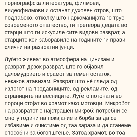
порнографска литература, филмови,
видеофилмови и останат духовен отров, што
подлабоко, отколку што наркоманијата го труе
современото општество, ги претвора децата во
старци што ги искусиле сите видови разврат, а
старците кои заборавиле на годините ги прави
слични на развратни јунци.
Луѓето живеат во атмосфера на цинизам и
разврат, дрзок разврат, што го објавил
целомудрието и срамот за темен остаток,
некаков атавизам. Разврат што нѐ гледа од
излогот на продавниците, од рекламите, од
страниците на весниците. Луѓето потонати во
пороци стојат во храмот како мртовци. Микробот
на развратот е најстрашен микроб; потребни се
многу години на покајание и 6op6a за да се
избавиме и очистиме од таа зараза и да станеме
способни за богопштење. Затоа храмот, во тоа