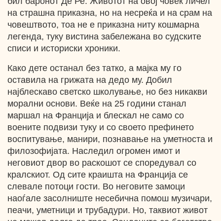
бил баронот Де Ре. Животот на овој човек личел
на страшна приказна, но на несреќа и на срам на
човештвото, тоа не е приказна ниту кошмарна
легенда, туку вистина забележана во судските
списи и историски хроники.
Како дете останал без татко, а мајка му го
оставила на грижата на дедо му. Добил
најблескаво светско школување, но без никакви
морални основи. Веќе на 25 години станал
маршал на Франција и блескал не само со
воените подвизи туку и со своето префинето
воспитување, манири, познавање на уметноста и
филозофијата. Наследил огромен имот и
неговиот двор во раскошот се споредувал со
кралскиот. Од сите краишта на Франција се
слевале потоци гости. Во неговите замоци
наоѓале засолниште несебична помош музичари,
пеачи, уметници и трубадури. Но, таквиот живот