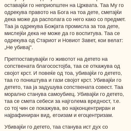
оставајќи го неприопштен на Црквата. Таа Му го
одрекува правото на Бога на тоа дете, сметајќи
дека може да располага со него како со предмет.
Таа ја одрекува Божјата промисла за тоа дете,
мислејќи дека не може да го воспитува. Таа се
одрекува од Стариот и Новиот Завет, кои велат:
„Не убивај”.
Претпоставувајќи го животот на детето на
сопствената благосостојба, таа се откажува од
својот крст. И повеќе од тоа, убивајќи го детето,
таа го поништува и гази својот крст. Убивајќи го
детето, таа ја задушува сопствената совест. Таа
морално станува самоубиец. Убивајќи го детето,
таа се смета себеси за најголема вредност, т.е.
со тој чин се покажува, во најконцентриран и
најрафиниран вид, егоизам и егоцентризам.
Убивајќи го детето, таа станува ист дух со