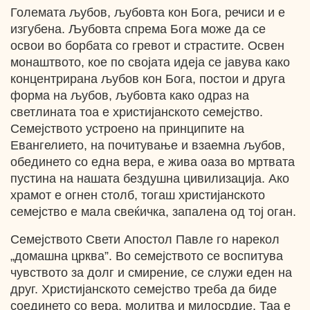
Големата љубов, љубовта кон Бога, речиси и е
изгубена. Љубовта спрема Бога може да се
освои во борбата со гревот и страстите. Освен
монаштвото, кое по својата идеја се јавува како
концентрирана љубов кон Бога, постои и друга
форма на љубов, љубовта како одраз на
светлината тоа е христијанското семејство.
Семејството устроено на принципите на
Евангелието, на почитување и взаемна љубов,
обединето со една вера, е жива оаза во мртвата
пустина на нашата бездушна цивилизација. Ако
храмот е огнен столб, тогаш христијанското
семејство е мала свеќичка, запалена од тој оган.
Семејството Свети Апостол Павле го нарекол
„домашна црква”. Во семејството се воспитува
чувството за долг и смирение, се служи еден на
друг. Христијанското семејство треба да биде
соединето со вера, молитва и милосрдие. Таа e