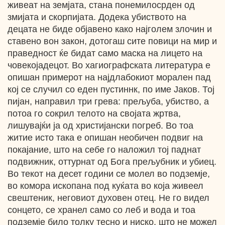
живеат на земјата, стана понемилосрден од
змијата и скорпијата. Додека убиството на
децата не биде објавено како најголем злочин и
ставено вон закон, дотогаш сите повици на мир и
праведност ќе бидат само маска на лицето на
човекојадецот. Во хагиографската литература е
опишан примерот на најдлабокиот морален пад
кој се случил со еден пустиннк, по име Јаков. Тој
пијан, направил три грева: прељуба, убиство, а
потоа го сокрил телото на својата жртва,
лишувајќи ја од христијански погреб. Во тоа
житие исто така е опишан необичен подвиг на
покајание, што на себе го наложил тој паднат
подвижник, оттурнат од Бога прељубник и убиец.
Во текот на десет години се молел во подземје,
во комора ископана под куќата во која живеел
свештеник, неговиот духовен отец. Не го видел
сонцето, се хранел само со леб и вода и тоа
подземје било толку тесно и ниско, што не можел