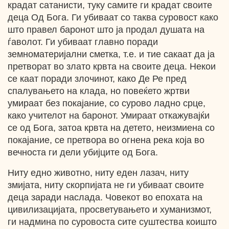
крадат сатанисти, туку самите ги крадат своите
деца Од Бога. Ги убиваат со таква суровост како
што правел баронот што ја продал душата на
ѓаволот. Ги убиваат главно поради
земноматеријални сметка, т.е. и тие сакаат да ја
претворат во злато крвта на своите деца. Некои
се каат поради злочинот, како Де Ре пред
спалувањето на клада, но повеќето жртви
умираат без покајание, со сурово ладно срце,
како учителот на баронот. Умираат откажувајќи
се од Бога, затоа крвта на детето, неизмиена со
покајание, се претвора во огнена река која во
вечноста ги дели убијците од Бога.
Ниту едно животно, ниту еден лазач, ниту
змијата, ниту скорпијата не ги убиваат своите
деца заради наслада. Човекот во епохата на
цивилизацијата, просветувањето и хуманизмот,
ги надмина по суровоста сите суштества коишто