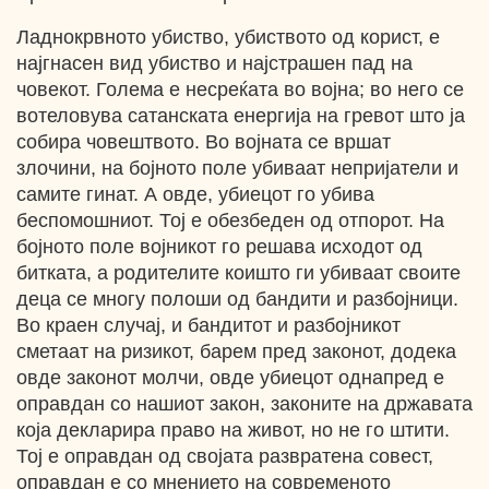
Ладнокрвното убиство, убиството од корист, е
најгнасен вид убиство и најстрашен пад на
човекот. Голема е несреќата во војна; во него се
вотеловува сатанската енергија на гревот што ја
собира човештвото. Во војната се вршат
злочини, на бојното поле убиваат непријатели и
самите гинат. А овде, убиецот го убива
беспомошниот. Тој е обезбеден од отпорот. На
бојното поле војникот го решава исходот од
битката, а родителите коишто ги убиваат своите
деца се многу полоши од бандити и разбојници.
Во краен случај, и бандитот и разбојникот
сметаат на ризикот, барем пред законот, додека
овде законот молчи, овде убиецот однапред е
оправдан со нашиот закон, законите на државата
која декларира право на живот, но не го штити.
Тој е оправдан од својата развратена совест,
оправдан е со мнението на современото