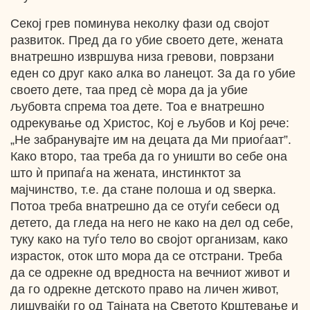
Секој грев поминува неколку фази од својот
развиток. Пред да го убие своето дете, жената
внатрешно извршува низа гревови, поврзани
еден со друг како алка во ланецот. За да го убие
своето дете, таа пред сѐ мора да ја убие
љубовта спрема тоа дете. Тоа е внатрешно
одрекување од Христос, Кој е љубов и Кој рече:
„Не забранувајте им на децата да Ми приоѓаат”.
Како второ, таа треба да го уништи во себе она
што ѝ припаѓа на жената, инстинктот за
мајчинство, т.е. да стане полоша и од ѕверка.
Потоа треба внатрешно да се отуѓи себеси од
детето, да гледа на него не како на дел од себе,
туку како на туѓо тело во својот организам, како
израсток, оток што мора да се отстрани. Треба
да се одрекне од вредноста на вечниот живот и
да го одрекне детското право на личен живот,
лишувајќи го од Тајната на Светото Крштевање и