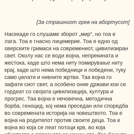
[За страшниот грев на абортусот]
Насекаде го слушаме зборот „мир”, но тоа е
лага. Тоа е гнасно лицемерие. Тоа е едно од
ѕверските гримаси на современиот, цивилизиран
свет. Околу нас се води војна, непрекината и
жестока, каде што нема ниту помирување ниту
крај, каде што нема победници и победени, туку
само џелати и нивните жртви. Таа војна го
зафати сиот свет, а особено оние држави кои се
гордеат со својата цивилизација, култура и
прогрес. Таа војна е нечовечна, методична
борба, геноцид, кој нема преседан или споредба
во современата историја на човештвото. Тоа е
војна на родителот против своите деца. Тоа е
војна во која се леат потоци крв, во која