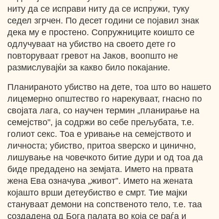
ниту да се исправи ниту да се испружи, туку
седел згрчен. По десет години се појавил знак
дека му е простено. Сопружниците коишто се
одлучуваат на убиство на своето дете го
повторуваат гревот на Јаков, воопшто не
размислувајќи за какво било покајание.
Планираното убиство на дете, тоа што во нашето
лицемерно општество го нарекуваат, гнасно по
својата лага, со научен термин „планирање на
семејство", ја содржи во себе прељубата, т.е.
голиот секс. Тоа е уривање на семејството и
личноста; убиство, притоа ѕверско и цинично,
лишување на човечкото битие дури и од тоа да
биде предадено на земјата. Името на првата
жена Ева означува „живот”. Името на жената
којашто врши детеубиство е смрт. Тие мајки
стануваат демони на сопственото тело, т.е. таа
создадена од Бога палата во која се раѓа и