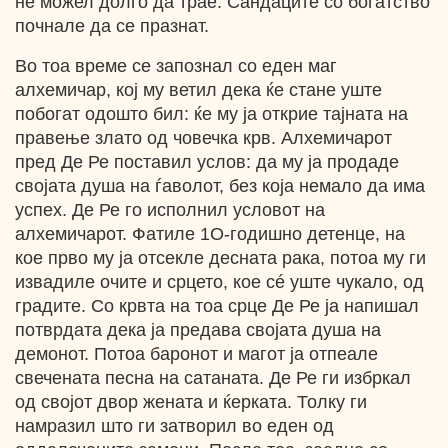
не можел долго да трае. Сандаците со богатство
почнале да се празнат.
Bo тоа време се запознал со еден маг
алхемичар, кој му ветил дека ќе стане уште
побогат одошто бил: ќе му ја открие тајната на
правење злато од човечка крв. Алхемичарот
пред Де Ре поставил услов: да му ја продаде
својата душа на ѓаволот, без која немало да има
успех. Де Ре го исполнил условот на
алхемичарот. Фатиле 1О-годишно детенце, на
кое прво му ја отсекле десната рака, потоа му ги
извадиле очите и срцето, кое cé уште чукало, од
градите. Со крвта на тоа срце Де Ре ја напишал
потврдата дека ја предава својата душа на
демонот. Потоа баронот и магот ја отпеале
свечената песна на сатаната. Де Ре ги избркал
од својот двор жената и ќерката. Толку ги
намразил што ги затворил во еден од