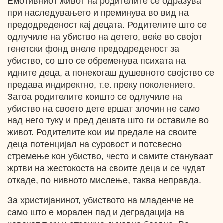
Емотивниот живот на родителите се одразува
при наследувањето и преминува во вид на
предодреденост кај децата. Родителите што се
одлучиле на убиство на детето, веќе во својот
генетски фонд внеле предодреденост за
убиство, со што се обременува психата на
идните деца, а понекогаш душевното својство се
предава индиректно, т.е. преку поколението.
Затоа родителите коишто се одлучиле на
убиство на своето дете вршат злочин не само
над него туку и пред децата што ги оставиле во
живот. Родителите кои им предале на своите
деца потенцијал на суровост и потсвесно
стремење кон убиство, често и самите стануваат
жртви на жестокоста на своите деца и се чудат
откаде, по нивното мислење, таква неправда.
За христијанинот, убиството на младенче не
само што е морален пад и деградација на