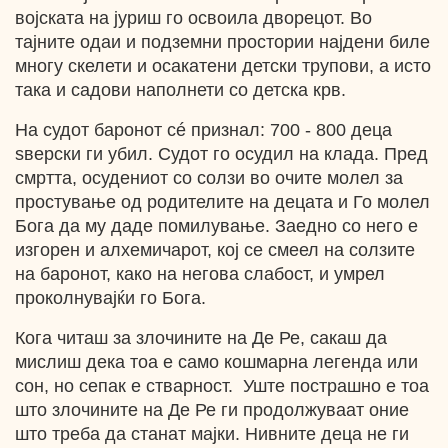
војската на јуриш го освоила дворецот. Во
тајните одаи и подземни простории најдени биле
многу скелети и осакатени детски трупови, а исто
така и садови наполнети со детска крв.
На судот баронот cé признал: 700 - 800 деца
ѕверски ги убил. Судот го осудил на клада. Пред
смртта, осудениот со солзи во очите молел за
простување од родителите на децата и Го молел
Бога да му даде помилување. Заедно со него е
изгорен и алхемичарот, кој се смеел на солзите
на баронот, како на негова слабост, и умрел
проколнувајќи го Бога.
Кога читаш за злочините на Де Ре, сакаш да
мислиш дека тоа е само кошмарна легенда или
сон, но сепак е стварност. Уште пострашно е тоа
што злочините на Де Ре ги продолжуваат оние
што треба да станат мајки. Нивните деца не ги