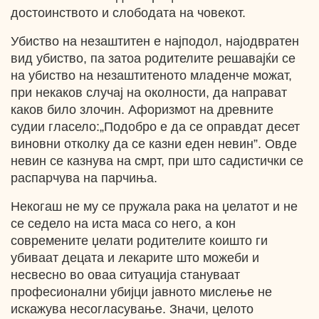
достоинството и слободата на човекот.
Убиство на незаштитен е најподол, најодвратен
вид убиство, па затоа родителите решавајќи се
на убиство на незаштитеното младенче можат,
при некаков случај на околности, да направат
каков било злочин. Афоризмот на древните
судии гласело:„Подобро е да се оправдат десет
виновни отколку да се казни еден невин”. Овде
невин се казнува на смрт, при што садистички се
распарчува на парчиња.
Некогаш не му се пружала рака на џелатот и не
се седело на иста маса со него, а кон
современите џелати родителите коишто ги
убиваат децата и лекарите што можеби и
несвесно во оваа ситуација стануваат
професионални убијци јавното мислење не
искажува несогласување. Значи, целото