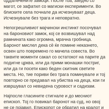
оддалечените замоци. После тоа, заедно со
магот, се зафатил со магиски експерименти. Во
блиските села почнале да исчезнуваат деца.
Исчезнувале без трага и неповратно.
Непогрешливиот мајчински инстинкт посочувал
на бароновиот замок, кој се возвишувал над
рамнината како огромна, мрачна гробница.
Баронот мислел дека cѐ ќе помине неказнето,
освен што повремено го мачела совеста. Во
таквите моменти сакал со остатокот на парите да
подигне црква, или да прими монашки постриг,
или да ги посети како беден скитник светите
места. Но, тие пориви без трага поминувале и тој
повторно се предавал на убиства на деца, кои ги
извршувал со невидена суровост и садизам.
Најпосле гласините стигнале и до месниот
епископ. Тој го повикал баронот на суд, но овој
не се појавил. Епископот се обратил на кралот и