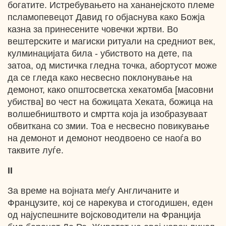
богатите. Истребувањето на хананејското племе
псламопевецот Давид го објаснува како Божја
казна за принесените човечки жртви. Во
вештерските и магиски ритуали на средниот век,
кулминацијата била - убиството на дете, па
затоа, од мистичка гледна точка, абортусот може
да се гледа како несвесно поклонување на
демонот, како општосветска хекатомба [масовни
убиства] во чест на божицата Хеката, божица на
волшебништвото и смртта која ја изобразуваат
обвиткана со змии. Тоа е несвесно повикување
на демонот и демонот неодвоено се наоѓа во
таквите луѓе.
II
За време на војната меѓу Англичаните и
Французите, кој се нарекува и стогодишен, еден
од најуспешните војсководители на Франција