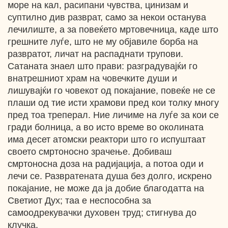
море на кал, расипани чувства, цинизам и
суптилно див разврат, само за некои останува
лечилиште, а за повеќето мртовечница, каде што
грешните луѓе, што не му објавиле борба на
развратот, личат на распаднати трупови.
Сатаната знаел што прави: разградувајќи го
внатрешниот храм на човечките души и
лишувајќи го човекот од покајание, повеќе не се
плаши од тие исти храмови пред кои толку многу
пред тоа треперал. Ние личиме на луѓе за кои се
гради болница, a во исто време во околината
има десет атомски реактори што го испуштаат
своето смртоносно зрачење. Добиваш
смртоносна доза на радијација, а потоа оди и
лечи се. Развратената душа без долго, искрено
покајание, не може да ја добие благодатта на
Светиот Дух; таа е неспособна за
самоодрекувачки духовен труд; стигнува до
клучка.