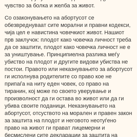
чувство за болка и желба за живот.
Со озаконувањето на абортусот се
обезвреднуваат сите морални и правни кодекси,
чија цел е навистина човечкиот живот. Нашиот
прв заклучок: плодот како човечка личност треба
да се заштити, плодот како човечка личност не е
за уништување. Принципиелна разлика меѓу
убиство на плодот и другите видови убиства не
постои. Правото или неказнувањето за абортусот
ги исполнува родителите со право кое не
припаѓа на ниту еден човек, со право на
тиранин, кој може по своето уверување и
произволност да ги остава во живот или да ги
убива своите поданици. Неказнувањето на
абортусот, отсуството на морален и правен закон
за заштита на плодот и неговото неотуѓено
право на живот ги прават лицемерни и
бесмислени сите декларации за заштита на