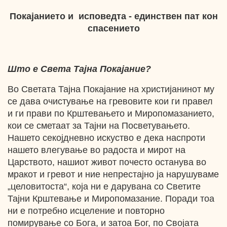
Покајанието и исповедта - единствен пат кон
спасението
Што е Света Тајна Покајание?
Во Светата Тајна Покајание на христијанинот му
се дава очистување на гревовите кои ги правел
и ги прави по Крштевањето и Миропомазанието,
кои се сметаат за Тајни на Посветувањето.
Нашето секојдневно искуство е дека наспроти
нашето влегување во радоста и мирот на
Царството, нашиот живот почесто останува во
мракот и гревот и ние непрестајно ја нарушуваме
„целовитоста“, која ни е дарувана со Светите
Тајни Крштевање и Миропомазание. Поради тоа
ни е потребно исцеление и повторно
помирување со Бога, и затоа Бог, по Својата