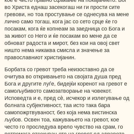
кое е чисто правно сфаќање на покајанието. Бог
во Христа еднаш засекогаш ни ги прости сите
гревови, но тоа простување се однесува на мене
лично само тогаш, кога јас со сето срце ќе го
посакам, кога ќе копнеам за заедница со Бога и
за живот со Него и ќе посакам во мене да се
обноват радоста и мирот, без кои на овој свет
ништо нема никаква смисла и значење за
православниот христијанин.
Борбата со гревот треба неизоставно да се
очитува во откривањето на својата душа пред
Бога и другите луѓе, бидејќи коренот на гревот е
самољубивото самозатворање на човекот.
Исповедта и е, пред сè, исчекор и излегување од
болната субјективност, таа исто така бара
самопожртвуваност, без која нема вистинска
љубов. Освен тоа, кажувањето на гревот, кое
често го проследува врело чувство на срам, го