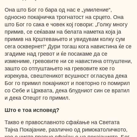
Она што Бог го бара од нас е „умиление“,
односно покајничка трогнатост на срцето. Она
што Бог го сака е човек кој говори: „Голку многу
примив, се сеќавам на белата наметка која ја
примив на Крштевањето и увидувам колку сум
сега осквернет!“ Дури тогаш кога навистина ќе се
згадиме над гревот и ќе посакаме да се
измениме, гревовите ни се навистина отпуштени,
зашто со отпуштањето на гревовите кое го
изрекува, свештеникот всушност огласува дека
Бог го примил покајникот и повторно го помирил
со Себе и Црквата, дека блудниот син се вратил
и дека Отецот го примил.
Што е тоа исповед?
Такво е православното сфаќање на Светата
Тајна Покајание, различно од римокатоличкото,