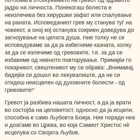
потпомага отсекувањето на гревот од здравото
јадро на личноста. Понекогаш болеста е
неизлечива без хируршки зафат или спалување
на раната. Исповеданиот грев му станува туѓ на
човекот, а оној кој останува сокриен доведува до
загнојување на целата душа. Ние толку не се
исповедуваме за да ја избегнеме казната, колку
за да се излечиме од гревовите, т.е. за да се
избавиме од нивното повторување. Примајќи го
покајникот, свештеникот му се обраќа: „Внимавај,
бидејќи си дошол во лекувалиште, да не си
отидеш неисцелен од духовните болести - од
гревовите!“
Гревот ја разбива нашата личност, а да ја врати
во состојба на целовитост, односно да ја исцели,
способна е само Љубовта Божја. Ние поради неа
и доаѓаме во Црква, во која Самиот Христос нè
исцелува со Својата Љубов.