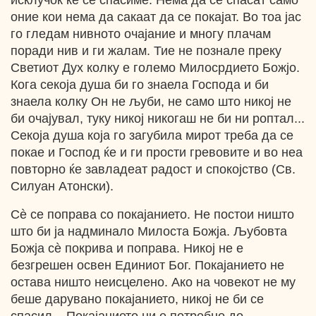
исклучок ќе се спасиме. Нема да се спасат само
оние кои нема да сакаат да се покајат. Во тоа јас
го гледам нивното очајание и многу плачам
поради нив и ги жалам. Тие не познале преку
Светиот Дух колку е големо Милосрдието Божјо.
Кога секоја душа би го знаела Господа и би
знаела колку Он не љуби, не само што никој не
би очајувал, туку никој никогаш не би ни роптал...
Секоја душа која го загубила мирот треба да се
покае и Господ ќе и ги прости гревовите и во неа
повторно ќе завладеат радост и спокојство (Св.
Силуан Атонски).
Сè се поправа со покајанието. Не постои ништо
што би ја надминало Милоста Божја. Љубовта
Божја сè покрива и поправа. Никој не е
безгрешен освен Единиот Бог. Покајанието не
остава ништо неисцелено. Ако на човекот не му
беше дарувано покајанието, никој не би се