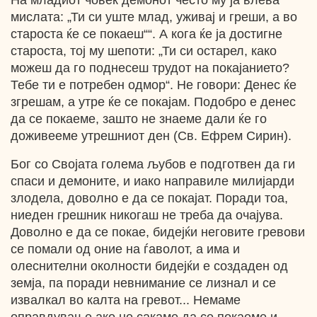
На младиот човек демонот често му ја влева
мислата: „Ти си уште млад, уживај и греши, а во
староста ќе се покаеш““. А кога ќе ја достигне
староста, тој му шепоти: „Ти си остарел, како
можеш да го поднесеш трудот на покајанието?
Тебе ти е потребен одмор“. Не говори: Денес ќе
згрешам, а утре ќе се покајам. Подобро е денес
да се покаеме, зашто не знаеме дали ќе го
доживееме утрешниот ден (Св. Ефрем Сирин).
Бог со Својата голема љубов е подготвен да ги
спаси и демоните, и иако направиле милијарди
злодела, доволно е да се покајат. Поради тоа,
ниеден грешник никогаш не треба да очајува.
Доволно е да се покае, бидејќи неговите гревови
се помали од оние на ѓаволот, а има и
олеснителни околности бидејќи е создаден од
земја, па поради невнимание се лизнал и се
извалкал во калта на гревот... Немаме