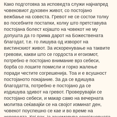
Како подготовка за исповедта служи најнапред
човековиот духовен живот, со постојано
вежбање на совеста. Гревот не се состои толку
во посебните постапки, колку што претставува
постојана болест којашто на човекот не му
допушта да го прима дарот на Божествената
благодат, т.е. го лишува од изворот на
вистинскиот живот. За искоренување на таквите
гревови, какви што се гордоста и егоизмот,
потребно е постојано внимание врз себеси,
борба со лошите помисли и горко жалење
поради честите согрешенија. Тоа и е всушност
постојаното покајание. За да се вдишува
благодатта, потребно е постојано да се
издишува здивот на гревот. Проверувајќи се
постојано себеси, и макар само на вечерната
молитва сеќавајќи се на својот изминат ден,
човекот поуспешно се кае и во време на