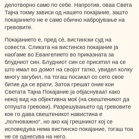
делотворно само по себе. Напротив, оваа Света
Тајна токму зависи од нашето покајание, зашто
покајанието не е само обично набројување на
гревовите.
Покајанието е, пред сè, вистински суд на
совеста. Сликата на вистинско покајание ја
наоѓаме во Евангелието во приказната за
блудниот син. Блудниот син се присетил на се
што имал во домот на својот татко, увидел колку
многу загубил, па тогаш посакал со сето свое
битие да се врати. Затоа грешат оние кои
Светата Тајна Покајание ја објаснуваат како
некој вид на објективна моќ (на свештеникот да
отпушта гревови). Разрешувањето од гревовите
кое го дава свештеникот навистина е
„полноважно“, но ако кај грешникот кој се
исповедува нема вистинско покајание, тогаш тоа
не се однесува на него.