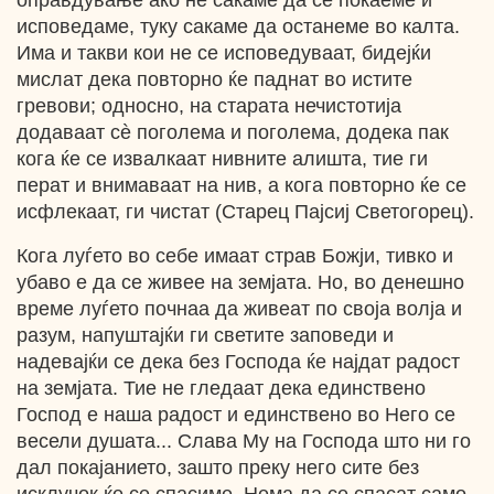
оправдување ако не сакаме да се покаеме и
исповедаме, туку сакаме да останеме во калта.
Има и такви кои не се исповедуваат, бидејќи
мислат дека повторно ќе паднат во истите
гревови; односно, на старата нечистотија
додаваат сè поголема и поголема, додека пак
кога ќе се извалкаат нивните алишта, тие ги
перат и внимаваат на нив, а кога повторно ќе се
исфлекаат, ги чистат (Старец Пајсиј Светогорец).
Кога луѓето во себе имаат страв Божји, тивко и
убаво е да се живее на земјата. Но, во денешно
време луѓето почнаа да живеат по своја волја и
разум, напуштајќи ги светите заповеди и
надевајќи се дека без Господа ќе најдат радост
на земјата. Тие не гледаат дека единствено
Господ е наша радост и единствено во Него се
весели душата... Слава Му на Господа што ни го
дал покајанието, зашто преку него сите без