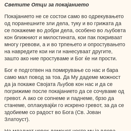
Светите Отци за покајанието
Покајанието не се состои само во одрекувањето
од поранешните зли дела, туку и во грижата да
се покажеме во добри дела, особено во љубовта
кон ближниот и милостината, кои пак покриваат
многу гревови, а и во трпењето и опростувањето
на навредите кои ни ги нанесуваат другите,
зашто ако ние простуваме и Бог ќе ни прости.
Бог е подготвен на помирување со нас и бара
само мал повод за тоа. Да Му дадеме можност
да ја покаже Својата Љубов кон нас и да се
погрижиме после покајанието да се сочуваме од
гревот. А ако се сопнеме и паднеме, брзо да
станеме, оплакувајќи го искрено гревот, за да се
здобиеме со радост во Бога (Св. Јован
Златоуст).