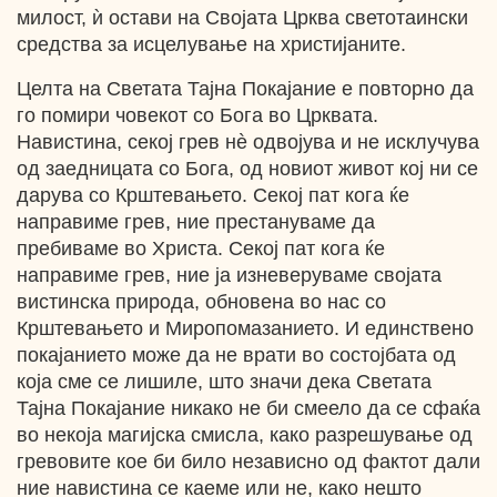
милост, ѝ остави на Својата Црква светотаински
средства за исцелување на христијаните.
Целта на Светата Тајна Покајание е повторно да
го помири човекот со Бога во Црквата.
Навистина, секој грев нè одвојува и не исклучува
од заедницата со Бога, од новиот живот кој ни се
дарува со Крштевањето. Секој пат кога ќе
направиме грев, ние престануваме да
пребиваме во Христа. Секој пат кога ќе
направиме грев, ние ја изневеруваме својата
вистинска природа, обновена во нас со
Крштевањето и Миропомазанието. И единствено
покајанието може да не врати во состојбата од
која сме се лишиле, што значи дека Светата
Тајна Покајание никако не би смеело да се сфаќа
во некоја магијска смисла, како разрешување од
гревовите кое би било независно од фактот дали
ние навистина се каеме или не, како нешто