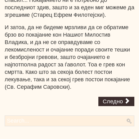
спасил... Покајанието ни е потребно до
последниот здив, зашто и за еден миг можеме да
згрешиме (Старец Ефрем Филотејски).
И затоа, да не бидеме мрзливи да се обратиме
брзо во покајание кон Нашиот Милостив
Владика, и да не се оправдуваме со
лекомисленост и очајание поради своите тешки
и безбројни гревови, зашто очајанието е
најпотполна радост за ѓаволот. Тоа е грев кон
смртта. Како што за секоја болест постои
лекување, така и за секој грев постои покајание
(Св. Серафим Саровски).
Следно