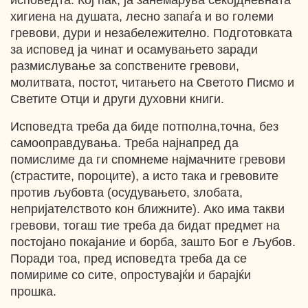
исповедта. Кој пак, ја занемарува секојдневната
хигиена на душата, лесно запаѓа и во големи
гревови, дури и незабележително. Подготовката
за исповед ја чинат и осамувањето заради
размислување за сопствените гревови,
молитвата, постот, читањето на Светото Писмо и
Светите Отци и други духовни книги.
Исповедта треба да биде потполна,точна, без
самооправдувања. Треба најнапред да
помислиме да ги спомнеме најмачните гревови
(страстите, пороците), а исто така и гревовите
против љубовта (осудувањето, злобата,
непријателството кон ближните). Ако има такви
гревови, тогаш тие треба да бидат предмет на
постојано покајание и борба, зашто Бог е Љубов.
Поради тоа, пред исповедта треба да се
помириме со сите, опростувајќи и барајќи
прошка.