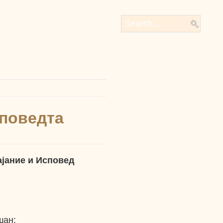
споведта
ајание и Исповед
шан: