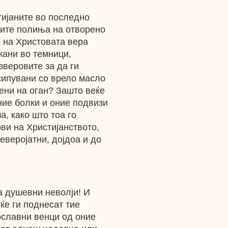
тијаните во последно
јните полиња на отворено
 на Христовата вера
кани во темници,
зверовите за да ги
осипувани со врело масло
чени на оган? Зашто веќе
оние болки и оние подвизи
а, како што тоа го
ви на Христијанството,
неверојатни, дојдоа и до
а душевни неволји! И
ќе ги поднесат тие
пославни венци од оние