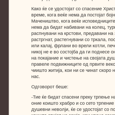
Како ќе се удостојат со спасение Хрис
време, кога веќе нема да постојат бо
Мачеништво, кога веќе исповедниците
нема да бидат набивани на колец, тур
распнувани на крстови, предавани на 
растргнат, растегнувани со тркала, п
или калај, фрлани во врели котли, пе
никој не е во состојба да ги поднесе 
на покајание и чистење на својата душ
правеле подвижниците од првите веко
чиишто житија, кои ни се чинат скоро 
нас.
Одговорот беше:
-Тие ќе бидат спасени преку трпење н
оние коишто храбро и со сето трпение 
душевни неволји, ќе се удостојат со 