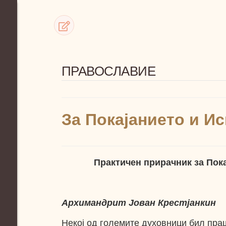
ПРАВОСЛАВИЕ
За Покајанието и И
Практичен прирачник за Пок
Архимандрит Јован Крестјанкин
Некој од големите духовници бил пра