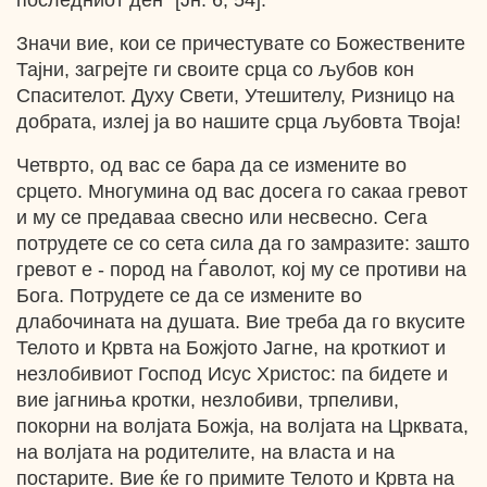
последниот ден“ [Јн. 6, 54].
Значи вие, кои се причестувате со Божествените
Тајни, загрејте ги своите срца со љубов кон
Спасителот. Духу Свети, Утешителу, Ризницо на
добрата, излеј ја во нашите срца љубовта Твоја!
Четврто, од вас се бара да се измените во
срцето. Многумина од вас досега го сакаа гревот
и му се предаваа свесно или несвесно. Сега
потрудете се со сета сила да го замразите: зашто
гревот е - пород на Ѓаволот, кој му се противи на
Бога. Потрудете се да се измените во
длабочината на душата. Вие треба да го вкусите
Телото и Крвта на Божјото Јагне, на кроткиот и
незлобивиот Господ Исус Христос: па бидете и
вие јагниња кротки, незлобиви, трпеливи,
покорни на волјата Божја, на волјата на Црквата,
на волјата на родителите, на власта и на
постарите. Вие ќе го примите Телото и Крвта на