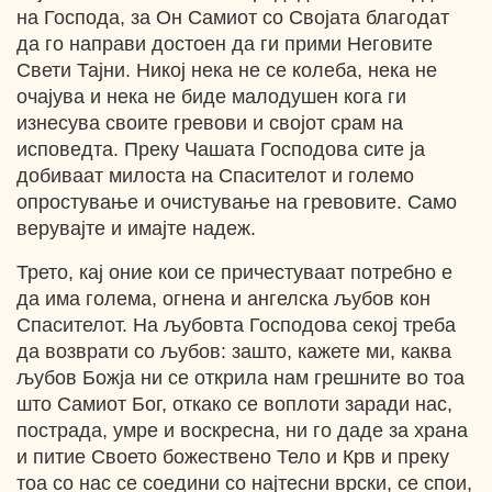
на Господа, за Он Самиот со Својата благодат
да го направи достоен да ги прими Неговите
Свети Тајни. Никој нека не се колеба, нека не
очајува и нека не биде малодушен кога ги
изнесува своите гревови и својот срам на
исповедта. Преку Чашата Господова сите ја
добиваат милоста на Спасителот и големо
опростување и очистување на гревовите. Само
верувајте и имајте надеж.
Трето, кај оние кои се причестуваат потребно е
да има голема, огнена и ангелска љубов кон
Спасителот. На љубовта Господова секој треба
да возврати со љубов: зашто, кажете ми, каква
љубов Божја ни се открила нам грешните во тоа
што Самиот Бог, откако се воплоти заради нас,
пострада, умре и воскресна, ни го даде за храна
и питие Своето божествено Тело и Крв и преку
тоа со нас се соедини со најтесни врски, се спои,