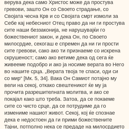
верува дека само Христос може да простува
гревови, зашто Он со Своето страдање, со
Својата чесна Крв и со Својата смрт измоли за
Себе кај небесниот Отец право да ни ги простува
сите наши беззаконија, не нарушувајќи го
божествениот закон, и дека Он, по Своето
милосрдие, секогаш е спремен да ни ги прости
сите гревови, сако ако ти признаеме со искрена
скрушеност; само ако ветиме дека од сега ќе
живееме подобро и ако ја носиме верата во Него
во нашите срца. „Верата твоја те спаси, оди си
со мир“ [Мк. 5, 34]. Вака Он Самиот потајно му
вели на секој, откако свештеникот ќе му ја
прочита разрешителната молитва, и ако се
покајал како што треба. Затоа, да се покаеме
сите со чисто срце, да се потрудиме да го
измениме нашиот живот. Секој, кој ќе спознае
дека е недостоен да ги прими божествените
Тајни, потполно нека се предаде на милосрдието