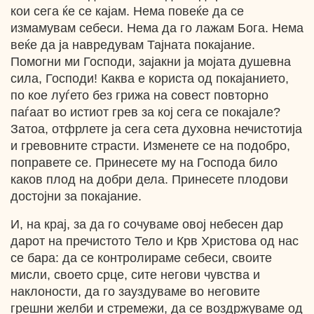
кои сега ќе се кајам. Нема повеќе да се
измамувам себеси. Нема да го лажам Бога. Нема
веќе да ја навредувам Тајната покајание.
Помогни ми Господи, зајакни ја мојата душевна
сила, Господи! Каква е користа од покајанието,
по кое луѓето без грижа на совест повторно
паѓаат во истиот грев за кој сега се покајале?
Затоа, отфрлете ја сега сета духовна нечистотија
и гревовните страсти. Изменете се на подобро,
поправете се. Принесете му на Господа било
каков плод на добри дела. Принесете плодови
достојни за покајание.
И, на крај, за да го сочуваме овој небесен дар
дарот на пречистото Тело и Крв Христова од нас
се бара: да се контролираме себеси, своите
мисли, своето срце, сите негови чувства и
наклоности, да го зауздуваме во неговите
грешни желби и стремежи, да се воздржуваме од