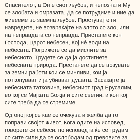
Спасителот, а Он е сиот љубов, и непознати Му
се злобата и омразата. Да се потрудиме и ние да
живееме во заемна љубов. Простувајте ги
навредите, не возвраќајте на злото со зло, или
на неправдата со неправда. Пристапете кон
Господа, Царот небесен, Кој нè води на
небесата. Погрижете се да мислите за
небесното. Трудете се да ја достигнете
небесната природа. Престанете да се врзувате
за земни работи кои се минливи, кои ја
поткопуваат и ја убиваат душата. Засакајте ја
небесната татковина, небесниот град Ерусалим,
во кој се Мајката Божја и сите светии, и кон кој
сите треба да се стремиме.
Од оној кој се кае се очекува и желба да го
поправи својот живот. Кога одите на исповед,
говорете си себеси: по исповедта ќе се трудам
со сите сили да се ослободам од гревовите за