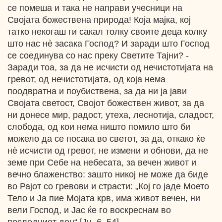
се помеша и така не направи учесници на
Својата божествена природа! Која мајка, кој
татко некогаш ги сакал толку своите деца колку
што нас нè засака Господ? И заради што Господ
се соединува со нас преку Светите Тајни? -
Заради тоа, за да не исчисти од нечистотијата на
гревот, од нечистотијата, од која нема
поодвратна и поубиствена, за да ни ја јави
Својата светост, Својот божествен живот, за да
ни донесе мир, радост, утеха, леснотија, сладост,
слобода, од кои нема ништо помило што би
можело да се посака во светот, за да, откако ќе
нè исчисти од гревот, не измени и обнови, да не
земе при Себе на небесата, за вечен живот и
вечно блаженство: зашто никој не може да биде
во Рајот со гревови и страсти: „Кој го јаде Моето
Тело и Ја пие Мојата крв, има живот вечен, ни
вели Господ, и Јас ќе го воскреснам во