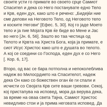
своите усти го примате во своето срце Самиот
Спасител и дека со Него постанувате едно Тело
и Крв, еден дух, како што е речено: „Бидејќи ние
сме делови на Неговото Тело, од Неговото тело
и коските Негови“ [Ефес. 5, 30]. Кој го јаде Моето
тело и ја пие Мојата Крв ќе биде во Мене и Јас
во него [Јн. 6, 56]. Зашто во таа честица од
Телото и Крвта на Христа Бога, која ја примате, е
сиот Исус Христос како што е душата во телото.
А кој се соедини со Господа, еден дух е со Него
[. Кор. 6, 17].
Второ, од вас се бара потполна и непоколеблива
надеж во Милосрдието на Спасителот, надеж
дека Он како со божествен оган ќе ги спали и
исчисти со Својата Крв сите ваши гревови. Секој,
кој пристапува на исповед, мора да верува дека,
за време на оваа света Тајна, Самиот Христос
невидливо стои и ја прима неговата исповед. Да