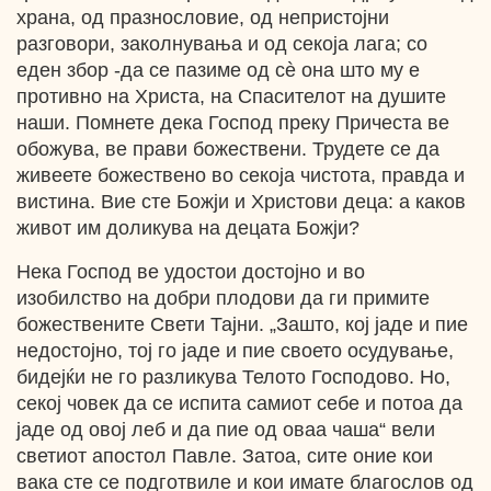
храна, од празнословие, од непристојни
разговори, заколнувања и од секоја лага; со
еден збор -да се пазиме од сè она што му е
противно на Христа, на Спасителот на душите
наши. Помнете дека Господ преку Причеста ве
обожува, ве прави божествени. Трудете се да
живеете божествено во секоја чистота, правда и
вистина. Вие сте Божји и Христови деца: а каков
живот им доликува на децата Божји?
Нека Господ ве удостои достојно и во
изобилство на добри плодови да ги примите
божествените Свети Тајни. „Зашто, кој јаде и пие
недостојно, тој го јаде и пие своето осудување,
бидејќи не го разликува Телото Господово. Но,
секој човек да се испита самиот себе и потоа да
јаде од овој леб и да пие од оваа чаша“ вели
светиот апостол Павле. Затоа, сите оние кои
вака сте се подготвиле и кои имате благослов од