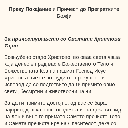
Преку Покајание и Причест до Прегратките
Божји
За причестувањето со Светите Христови
Тајни
Возњубено стадо Христово, во оваа света чаша
која денес е пред вас е Божественото Тело и
Божествената Крв на нашиот Господ Исус
Христос а вие се потрудивте преку пост и
исповед да се подготвите да ги примите овие
свети, бесмртни и животворни Тајни.
За да ги примите достојно, од вас се бара:
најпрво, детска простосрдечна вера дека во вид
на леб и вино го примате Самото пречисто Тело
и Самата пречиста Крв на Спасителот, дека со