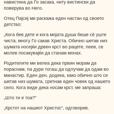
навистина да Го засака, ниту вистински да
поверува во Него.
Отец Пајсиј ми раскажа еден настан од своето
детство:
„Кога бев дете и кога мојата душа беше сѐ уште
чиста, многу Го сакав Христа. Обично шетав низ
шумата носејќи дрвен крст во рацете, пеев, се
молев посакувајќи да станам монах.
Родителите ми велеа дека првин морам да
пораснам, па дури тогаш да одлучам да одам во
манастир. Еден ден, додека, како обично што се
шетав низ шумата, сретнав еден човек од нашето
село. Кога виде дека носам крст, ме запраша:
„Што ти е тоа?“
„Крстот на нашиот Христос“, одговорив.