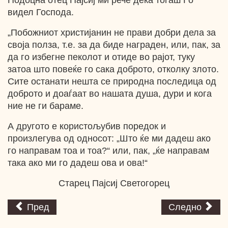
Подоцна отец Пајсиј ми рече дека тогаш Гo
видел Господа.
„Побожниот христијанин не прави добри дела за
своја полза, т.е. за да биде награден, или, пак, за
да го избегне пеколот и отиде во рајот, туку
затоа што повеќе го сака доброто, отколку злото.
Сите останати нешта се природна последица од
доброто и доаѓаат во нашата душа, дури и кога
ние не ги бараме.
А другото е користољубив поредок и
произлегува од односот: „Што ќе ми дадеш ако
го направам тоа и тоа?“ или, пак, „ќе направам
така ако ми го дадеш ова и ова!“
Старец Пајсиј Светогорец
Пред
Следно