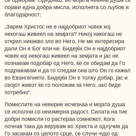
се одморам. Одеднаш, во мојата невина душа се
појави една добра мисла, исполнета со љубов и
благодарност:
„Зарем Христос не е најдобриот човек кој
некогаш живеел на земјата? Никој никогаш не
открил никакво зло во Него. Не ме интересира
дали Он е Бог или не. Бидејќи Он е најдобриот
човек кој некогаш живеел на земјата и јас не
познавам подобар од Него, ќе се обидам да Го
подражавам и да го следам она што Он го кажал
во Евангелието. Бидејќи Он е толку добар, јас и
својот живот ќе го положам за Него, ако биде
потребно“.
Помислите на неверие исчезнаа и мојата душа
се исполни со неизмерна радост. Силата на тие
добри помисли го растераа сомнежот. Кога
почнав така да верувам во Христа и одлучив да
Го засакам со целото срце, се случи чудо од