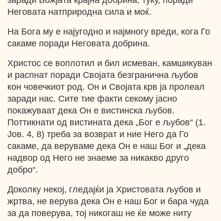
заради Божјата крајна добрина, туку, поради
Неговата натприродна сила и моќ.
На Бога му е најугодно и најмногу вреди, кога Го
сакаме поради Неговата добрина.
Христос се воплотил и бил исмеван, камшикуван
и распнат поради Својата безгранична љубов
кон човечкиот род. Он и Својата крв ја пролеал
заради нас. Сите тие факти секому јасно
покажуваат дека Он е вистинска љубов.
Поттикнати од вистината дека „Бог е љубов“ (1.
Jов. 4, 8) треба за возврат и ние Него да Го
сакаме, да веруваме дека Он е наш Бог и „дека
надвор од Heгo не знаеме за никакво друго
добро“.
Доколку некој, гледајќи ја Христовата љубов и
жртва, не верува дека Он е наш Бог и бара чуда
за да поверува, тој никогаш не ќе може ниту