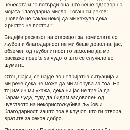
небесата и го потврди она што беше одговор на
мојата благодарна мисла. Тогаш си реков:
„Повеќе не сакам некој да ми кажува дека
Христос не постои!“
Бидејќи расказот на старецот за помислата со
љубов и благодарност не ми беше доволна, јас,
обземен од љубопитност го замолив да ми
раскаже повеќе за чудото што се случило во
шумата.
Отец Пајсиј се најде во непријатна ситуација и
ми рече дека не може да ми зборува за тоа. На
тој начин ми укажа, дека ни јас не треба да
барам чуда, туку да бидам задоволен од
чувството на некористољубива љубов и
благодарност, зашто тоа е клучот што ги отвора
вратите за секое добро.