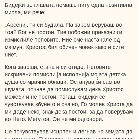
Бидејќи во главата немаше ниту една позитивна
мисла, ми рече:
„Арсениј, ти си будала. Па зарем веруваш во
тоа? Бог не постои. Тие побожни приказни ги
измислиле поповите. Ние сме настанале од
мајмун. Христос бил обичен човек како и сите
ние“.
Кога заврши, стана и си отиде. Неговите
искривени помисли ја исполнија мојата детска
душа со мрачни облаци. Останувајќи сам во
шумата, почнав да помислувам дека Христос
можеби и не постои. Тогаш, бидејќи се
чувствував збунето и очајно, Го молев Христа да
ми даде некој знак дека постои, за да поверувам
во Него. Меѓутоа, Он не ми одговори.
Се почувствував исцрпен и легнав на земјата да