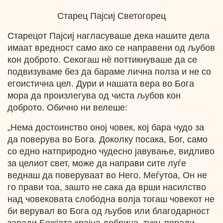
Старец Пајсиј Светогорец
Старецот Пајсиј нагласуваше дека нашите дела
имаат вредност само ако се направени од љубов
кон доброто. Секогаш нѐ поттикнуваше да се
подвизуваме без да бараме лична полза и не со
егоистична цел. Дури и нашата вера во Бога
мора да произлегува од чиста љубов кон
доброто. Обично ни велеше:
„Нема достоинство оној човек, кој бара чудо за
да поверува во Бога. Доколку посака, Бог, само
со едно натприродно чудесно јавување, видливо
за целиот свет, може да направи сите луѓе
веднаш да поверуваат во Него. Меѓутоа, Он не
го прави тоа, зашто не сака да врши насилство
над човековата слободна волја тогаш човекот не
би верувал во Бога од љубов или благодарност