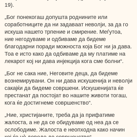
19).
„Бог понекогаш допушта роднините или
соработниците да ни задаваат неволји, за да го
искуша нашето трпение и смирение. Меѓутоа,
ние негодуваме и одбиваме да бидеме
благодарни поради можноста која Бог ни ја дава.
Тоа е исто како да одбиваме да му платиме на
лекарот кој ни дава инјекција кога сме болни“.
„Бог не сака ние, Неговите деца, да бидеме
вознемирувани. Он ни дава искушенија и неволји
сакајќи да бидеме совршени. Искушенијата ќе
престанат да постојат во нашите животи тогаш,
кога ќе достигнеме совршенство“.
„Ние, христијаните, треба да ја прифатиме
жалоста, а не да се обидуваме од неа да се
ослободиме. Жалоста е неопходна како начин