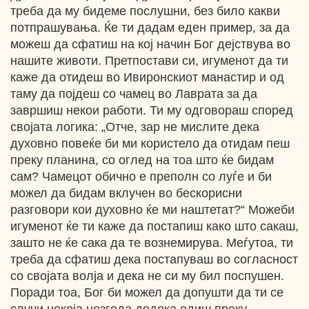
треба да му бидеме послушни, без било какви
потпрашувања. Ќе ти дадам еден пример, за да
можеш да сфатиш на кој начин Бог дејствува во
нашите животи. Претпостави си, игуменот да ти
каже да отидеш во Ивиронскиот манастир и од
таму да појдеш со чамец во Лаврата за да
завршиш некои работи. Ти му одговораш според
својата логика: „Отче, зар не мислите дека
духовно повеќе би ми користело да отидам пеш
преку планина, со оглед на тоа што ќе бидам
сам? Чамецот обично е преполн со луѓе и би
можел да бидам вклучен во бескорисни
разговори кои духовно ќе ми наштетат?“ Можеби
игуменот ќе ти каже да постапиш како што сакаш,
зашто не ќе сака да те вознемирува. Меѓутоа, ти
треба да сфатиш дека постапуваш во согласност
со својата волја и дека не си му бил поспушен.
Поради тоа, Бог би можел да допушти да ти се