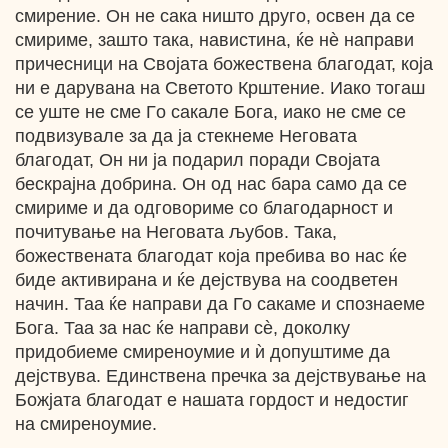
смирение. Он не сака ништо друго, освен да се
смириме, зашто така, навистина, ќе нѐ направи
причесници на Својата божествена благодат, која
ни е дарувана на Светото Крштение. Иако тогаш
се уште не сме Гo сакале Бога, иако не сме се
подвизувале за да ја стекнеме Неговата
благодат, Он ни ја подарил поради Својата
бескрајна добрина. Он од нас бара само да се
смириме и да одговориме со благодарност и
почитување на Неговата љубов. Така,
божествената благодат која пребива во нас ќе
биде активирана и ќе дејствува на соодветен
начин. Таа ќе направи да Го сакаме и спознаеме
Бога. Таа за нас ќе направи cѐ, доколку
придобиеме смиреноумие и ѝ допуштиме да
дејствува. Единствена пречка за дејствување на
Божјата благодат е нашата гордост и недостиг
на смиреноумие.