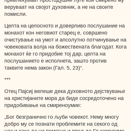
привлекуваат простодушни луѓе кои смирено му
веруваат на својот духовник, а не на своите
помисли.
Целта на целосното и доверливо послушание на
монахот кон неговиот старец е, совршено
очистување на умот и апсолутно потчинување на
човековата волја на божествената благодат. Кога
монахот ќе го придобие тој дар, целта на
послушанието е исполнета, зашто против
таквите нема закон (Гал. 5, 23)“.
***
Отец Пајсиј велеше дека духовното дејствување
на христијаните мора да биде сосредоточено на
придобивање на смиреноумие:
„Бог безгранично го љуби човекот. Нему многу
добро му се познати проблемите на секого од