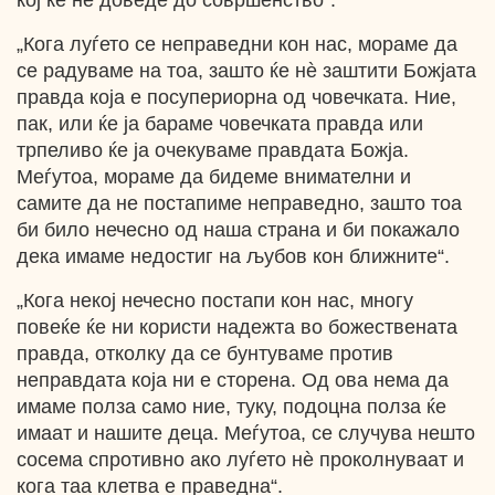
кој ќе нѐ доведе до совршенство“.
„Кога луѓето се неправедни кон нас, мораме да
се радуваме на тоа, зашто ќе нѐ заштити Божјата
правда која е посупериорна од човечката. Ние,
пак, или ќе ја бараме човечката правда или
трпеливо ќе ја очекуваме правдата Божја.
Меѓутоа, мораме да бидеме внимателни и
самите да не постапиме неправедно, зашто тоа
би било нечесно од наша страна и би покажало
дека имаме недостиг на љубов кон ближните“.
„Кога некој нечесно постапи кон нас, многу
повеќе ќе ни користи надежта во божествената
правда, отколку да се бунтуваме против
неправдата која ни е сторена. Од ова нема да
имаме полза само ние, туку, подоцна полза ќе
имаат и нашите деца. Меѓутоа, се случува нешто
сосема спротивно ако луѓето нѐ проколнуваат и
кога таа клетва е праведна“.