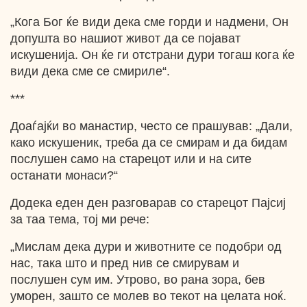
„Кога Бог ќе види дека сме горди и надмени, Он
допушта во нашиот живот да се појават
искушенија. Он ќе ги отстрани дури тогаш кога ќе
види дека сме се смириле“.
***
Доаѓајќи во манастир, често се прашував: „Дали,
како искушеник, треба да се смирам и да бидам
послушен само на старецот или и на сите
останати монаси?“
Додека еден ден разговарав со старецот Пајсиј
за таа тема, тој ми рече:
„Мислам дека дури и животните се подобри од
нас, така што и пред нив се смирувам и
послушен сум им. Утрово, во рана зора, бев
уморен, зашто се молев во текот на целата ноќ.