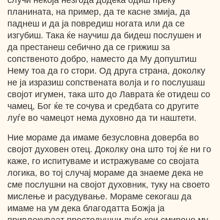
случи некоја незгода додека одиш преку
планината, на пример, да те касне змија, да
паднеш и да ја повредиш ногата или да се
изгубиш. Така ќе научиш да бидеш послушен и
да престанеш себично да се грижиш за
сопственото добро, наместо да Му допуштиш
Нему тоа да го стори. Од друга страна, доколку
не ја изразиш сопствената волја и го послушаш
својот игумен, така што до Лаврата ќе отидеш со
чамец, Бог ќе те сочува и средбата со другите
луѓе во чамецот нема духовно да ти наштети.
Ние мораме да имаме безусловна доверба во
својот духовен отец. Доколку она што тој ќе ни го
каже, го испитуваме и истражуваме со својата
логика, во тој случај мораме да знаеме дека не
сме послушни на својот духовник, туку на своето
мислење и расудување. Мораме секогаш да
имаме на ум дека благодатта Божја ја