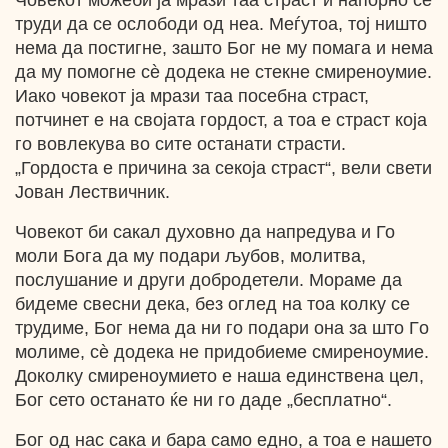
Човекот можеби ја мрази таа страст и напорно се
труди да се ослободи од неа. Меѓутоа, тој ништо
нема да постигне, зашто Бог не му помага и нема
да му помогне сѐ додека не стекне смиреноумие.
Иако човекот ја мрази таа посебна страст,
потчинет е на својата гордост, а тоа е страст која
го вовлекува во сите останати страсти.
„Гордоста е причина за секоја страст“, вели свети
Јован Лествичник.
Човекот би сакал духовно да напредува и Го
моли Бога да му подари љубов, молитва,
послушание и други добродетели. Мораме да
бидеме свесни дека, без оглед на тоа колку се
трудиме, Бог нема да ни го подари она за што Гo
молиме, сѐ додека не придобиеме смиреноумие.
Доколку смиреноумието е наша единствена цел,
Бог сето останато ќе ни го даде „бесплатно“.
Бог од нас сака и бара само едно, а тоа е нашето