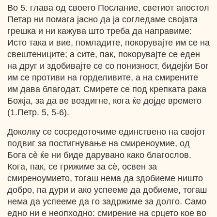
Bo 5. глава од своето Послание, светиот апостол
Петар ни помага јасно да ја согледаме својата
грешка и ни кажува што треба да направиме:
Исто така и вие, помладите, покорувајте им се на
свештениците; а сите, пак, покорувајте се еден
на друг и здобивајте се со понизност, бидејќи Бог
им се противи на горделивите, а на смирените
им дава благодат. Смирете се под крепката рака
Божја, за да ве воздигне, кога ќе дојде времето
(1.Петр. 5, 5-6).
Доколку се сосредоточиме единствено на својот
подвиг за постигнување на смиреноумие, од
Бога сѐ ќе ни биде дарувано како благослов.
Кога, пак, се грижиме за сѐ, освен за
смиреноумието, тогаш нема да здобиеме ништо
добро, па дури и ако успееме да добиеме, тогаш
нема да успееме да го задржиме за долго. Само
едно ни е неопходно: смирение на срцето кое во