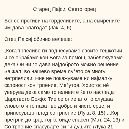
Старец Пајсиј Светогорец
Бог се противи на горделивите, а на смирените
им дава благодат (Јак. 4, 6).
Отец Пајсиј обично велеше:
„Кога трпеливо ги поднесуваме своите тешкотии
и се обраќаме кон Бога за помош, забележуваме
дека Он ни го дава најдоброто можно решение.
За жал, во нашево време луѓето се многу
нетрпеливи. Ние не покажуваме ни најмалку
склоност кон трпение. Меѓутоа, Христос нѐ
уверува дека само трпеливите ќе го наследат
Царството Божјо: Тие се оние што го слушаат
словото и го пазат во добро и чисто срце, и
принесуваат плод со трпение (Лука 8, 15) ...Кој
претрпи до крај, тој ќе биде спасен (Мат. 24, 13) и
Со трпение спасувајте си ги душите (Лука 21,