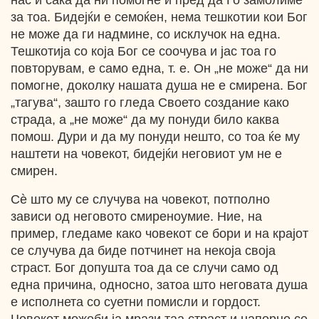
нас и сака да ни помогне и пред да Го замолиме
за тоа. Бидејќи е семоќен, нема тешкотии кои Бог
не може да ги надмине, со исклучок на една.
Тешкотија со која Бог се соочува и јас тоа го
повторувам, е само една, т. е. Он „не може“ да ни
помогне, доколку нашата душа не е смирена. Бог
„тагува“, зашто го гледа Своето создание како
страда, а „не може“ да му понуди било каква
помош. Дури и да му понуди нешто, со тоа ќе му
наштети на човекот, бидејќи неговиот ум не е
смирен.
Cѐ што му се случува на човекот, потполно
зависи од неговото смиреноумие. Ние, на
пример, гледаме како човекот се бори и на крајот
се случува да биде потчинет на некоја своја
страст. Бог допушта тоа да се случи само од
една причина, односно, затоа што неговата душа
е исполнета со суетни помисли и гордост.