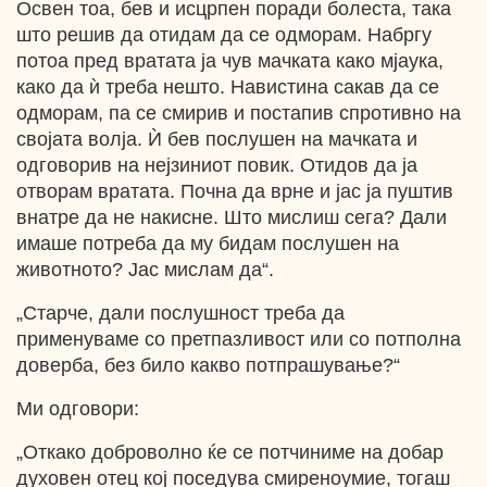
Освен тоа, бев и исцрпен поради болеста, така
што решив да отидам да се одморам. Набргу
потоа пред вратата ја чув мачката како мјаука,
како да ѝ треба нешто. Навистина сакав да се
одморам, па се смирив и постапив спротивно на
својата волја. Ѝ бев послушен на мачката и
одговорив на нејзиниот повик. Отидов да ја
отворам вратата. Почна да врне и јас ја пуштив
внатре да не накисне. Што мислиш сега? Дали
имаше потреба да му бидам послушен на
животното? Јас мислам да“.
„Старче, дали послушност треба да
применуваме со претпазливост или со потполна
доверба, без било какво потпрашување?“
Ми одговори:
„Откако доброволно ќе се потчиниме на добар
духовен отец кој поседува смиреноумие, тогаш