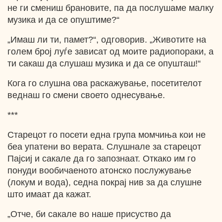
не ги смениш брановите, па да послушаме малку
музика и да се опуштиме?“
„Имаш ли ти, памет?“, одговорив. „Животите на
голем број луѓе зависат од моите радиопораки, а
ти сакаш да слушаш музика и да се опушташ!“
Кога го слушна ова раскажување, посетителот
веднаш го смени своето однесување.
***
Старецот го посети една група момчиња кои не
беа упатени во верата. Слушнале за старецот
Пајсиј и сакале да го запознаат. Откако им го
понуди вообичаеното атонско послужување
(локум и вода), седна покрај нив за да слушне
што имаат да кажат.
„Отче, би сакале во наше присуство да