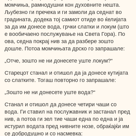
момчиња, рамнодушни кон духовните нешта.
Љубезно ги пречека и ги замоли да седнат во
градината, додека тој самиот отиде во ќелијата
за да им донесе вода, грчки слатки и локум (што
e вообичаено послужување на Света Гора). По
ова, седна покрај нив за да разбере зошто
дошле. Потоа момчињата дрско го запрашале:
„Отче, зошто не ни донесете уште локум?“
Старецот станал и отишол да ја донесе кутијата
со слатките. Тогаш повторно го запрашале:
„Зошто не ни донесете уште вода?“
Станал и отишол да донесе четири чаши со
вода. Ги ставил на послужавник и застанал пред
нив, а потоа ги зел тие чаши една по една и ја
истурил водата пред нивните нозе, обраќајќи им
се добродушно и со насмевка: