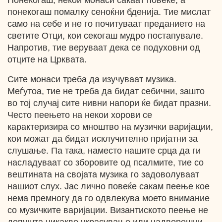
Понекогаш, некои монаси сакаат повеќе, а
понекогаш помалку сеноќни бденија. Тие мислат
само на себе и не го почитуваат преданието на
светите Отци, кои секогаш мудро постапувале.
Напротив, тие веруваат дека се подуховни од
отците на Црквата.
Сите монаси треба да изучуваат музика.
Меѓутоа, тие не треба да бидат себични, зашто
во тој случај сите нивни напори ќе бидат празни.
Често пеењето на некои хорови се
карактеризира со мноштво на музички варијации,
кои можат да бидат исклучително пријатни за
слушање. Па така, наместо нашите срца да ги
наслaдуваат со зборовите од псалмите, тие со
вештината на својата музика го задоволуваат
нашиот слух. Јас лично повеќе сакам пеење кое
нема премногу да го одвлекува моето внимание
со музичките варијации. Византиското пеење не