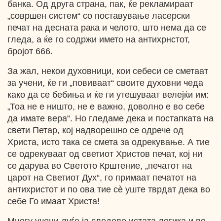
банка. Од друга страна, пак, ќе рекламираат
„совршен систем“ со поставување ласерски
печат на десната рака и челото, што нема да се
гледа, а ќе го содржи името на антихрнстот,
бројот 666.
За жал, некои духовници, кои себеси се сметаат
за учени, ќе ги „повиваат“ своите духовни чеда
како да се бебиња и ќе ги утешуваат велејќи им:
„Тоа не е ништо, не е важно, доволно е во себе
да имате вера“. Но гледаме дека и постапката на
свети Петар, кој надворешно се одрече од
Христа, исто така се смета за одрекување. А тие
се одрекуваат од светиот Христов печат, кој ни
се дарува во Светото Крштение, „печатот на
царот на Светиот Дух“, го примаат печатот на
антихристот и по ова тие сѐ уште тврдат дека во
себе Го имаат Христа!