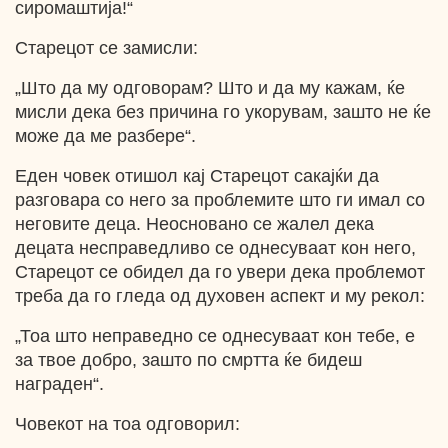
сиромаштија!“
Старецот се замисли:
„Што да му одговорам? Што и да му кажам, ќе
мисли дека без причина го укорувам, зашто не ќе
може да ме разбере“.
Еден човек отишол кај Старецот сакајќи да
разговара со него за проблемите што ги имал со
неговите деца. Неосновано се жалел дека
децата несправедливо се однесуваат кон него,
Старецот се обидел да го увери дека проблемот
треба да го гледа од духовен аспект и му рекол:
„Тоа што неправедно се однесуваат кон тебе, е
за твое добро, зашто по смртта ќе бидеш
награден“.
Човекот на тоа одговорил: