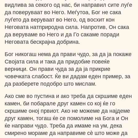
видлива за секого од нас, би направил сите луѓе
да поверуваат во Него. Меѓутоа, Бог не сака
луѓето да веруваат во Него, од восхит кон
Неговата натприродна сила. Напротив, Он сака
да веруваме во Него и да Го сакаме поради
Неговата бескрајна добрина.
Бог никогаш нема да прави чудо, за да ја покаже
Својата сила и така да придобие повеќе
верници. Он прави чуда за да ја прикрие
човечката слабост. Ќе ви дадам еден пример, за
да разберете подобро што мислам.
Ако сме во пустина и ако треба да скршиме еден
камен, би побарале друг камен со кој ќе го
скршиме оној првиот. Ако не можеме да најдеме
друг камен, тогаш ќе се помолиме на Бога и Он
ќе направи чудо. Треба да имаме на ум, дека
смирено мораме да направиме сѐ што може да