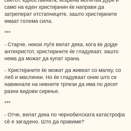
светот, едноставната, искрена молитва дури и
само на еден христијанин ќе направи да
затреперат отстапниците, зашто христијаните
имаат голема сила.
***
- Старче, некои луѓе велат дека, кога ќе дојде
антихристот, христијаните ќе гладуваат, зашто
нема да можат да купат храна.
- Христијаните ќе можат да живеат со малку, со
леб и маслинки. Но ќе гладуваат оние што се
навикнале на нивните трпези да има по десет
разни видови сирење.
***
- Отче, велат дека по чернобилската катастрофа
сѐ е загадено. Што да правиме?