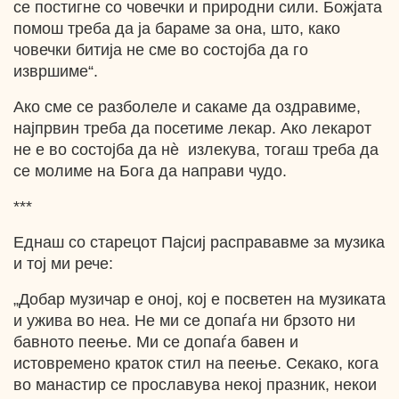
се постигне со човечки и природни сили. Божјата
помош треба да ја бараме за она, што, како
човечки битија не сме во состојба да го
извршиме“.
Ако сме се разболеле и сакаме да оздравиме,
најпрвин треба да посетиме лекар. Ако лекарот
не е во состојба да нѐ излекува, тогаш треба да
се молиме на Бога да направи чудо.
***
Еднаш со старецот Пајсиј расправавме за музика
и тој ми рече:
„Добар музичар е оној, кој е посветен на музиката
и ужива во неа. Не ми се допаѓа ни брзото ни
бавното пеење. Ми се допаѓа бавен и
истовремено краток стил на пеење. Секако, кога
во манастир се прославува некој празник, некои