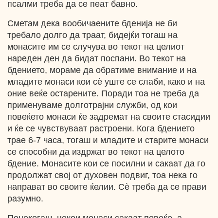
псалми треба да се пеат бавно.
Сметам дека вообичаените бденија не би
требало долго да траат, бидејќи тогаш на
монасите им се случува во текот нa целиот
нареден ден да бидат поспани. Во текот на
бдението, мораме да обратиме внимание и на
младите монаси кои сѐ уште се слаби, како и на
оние веќе остарените. Поради тоа не треба да
применуваме долготрајни служби, од кои
повеќето монаси ќе задремат на своите стасидии
и ќе се чувствуваат растроени. Кога бдението
трае 6-7 часа, тогаш и младите и старите монаси
се способни да издржат во текот на целото
бдение. Монасите кои се посилни и сакаат да го
продолжат свој от духовен подвиг, тоа нека го
направат во своите ќелии. Сѐ треба да се прави
разумно.