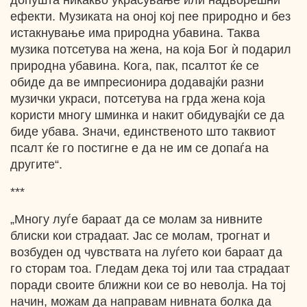
допушта никакво украсување или надворешни
ефекти. Музиката на оној кој пее природно и без
истакнување има природна убавина. Таква
музика потсетува на жена, на која Бог ѝ подарил
природна убавина. Кога, пак, псалтот ќе се
обиде да ве импресионира додавајќи разни
музички украси, потсетува на грда жена која
користи многу шминка и накит обидувајќи се да
биде убава. Значи, единственото што таквиот
псалт ќе го постигне е да не им се допаѓа на
другите“.
***
„Многу луѓе бараат да се молам за нивните
блиски кои страдаат. Јас се молам, трогнат и
возбуден од чувствата на луѓето кои бараат да
го сторам тоа. Гледам дека тој или таа страдаат
поради своите ближни кои се во неволја. На тој
начин, можам да направам нивната болка да