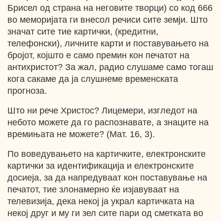
Брисел од страна на неговите творци) со код 666
во меморијата ги внесол речиси сите земји. Што
значат сите тие картички, (кредитни,
телефонски), личните карти и поставувањето на
бројот, којшто е само премин кон печатот на
антихристот? За жал, радио слушаме само тогаш
кога сакаме да ја слушнеме временската
прогноза.
Што ни рече Христос? Лицемери, изгледот на
небото можете да го распознавате, а знаците на
времињата не можете? (Мат. 16, 3).
По воведувањето на картичките, електронските
картички за идентификација и електронските
досиеја, за да напредуваат кон поставување на
печатот, тие злонамерно ќе изјавуваат на
телевизија, дека некој ја украл картичката на
некој друг и му ги зел сите пари од сметката во