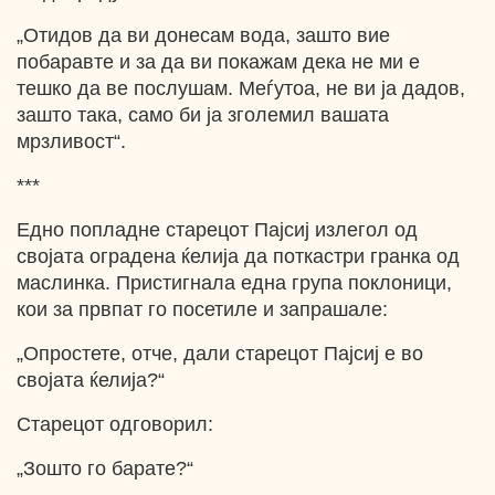
„Отидов да ви донесам вода, зашто вие
побаравте и за да ви покажам дека не ми e
тешко да ве послушам. Меѓутоа, не ви ја дадов,
зашто така, само би ја зголемил вашата
мрзливост“.
***
Едно попладне старецот Пајсиј излегол од
својата оградена ќелија да поткастри гранка од
маслинка. Пристигнала една група поклоници,
кои за првпат го посетиле и запрашале:
„Опростете, отче, дали старецот Пајсиј е во
својата ќелија?“
Старецот одговорил:
„Зошто го барате?“