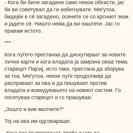
- Кога би биле загадени само некои области, јас
би ви советувал да ги избегнувате. Меѓутоа,
бидејќи е сѐ загадено, осенете се со крсниот знак
и јадете сѐ. Ништо нема да ви наштети. Јас го
правам истото.
***
Кога луѓето престанаа да дискутираат за новите
лични карти и кога владата ја замрзна оваа тема,
старецот Пајсиј, исто така, престана да зборува
за тоа. Меѓутоа, некои луѓе продолжија да
расправаат за ова и да пишуваат против
владата и воведувањето на новиот систем. Го
посетуваа старецот и го прашуваа:
„Зошто и вие молчите?“
Тој на ова им одговараше: