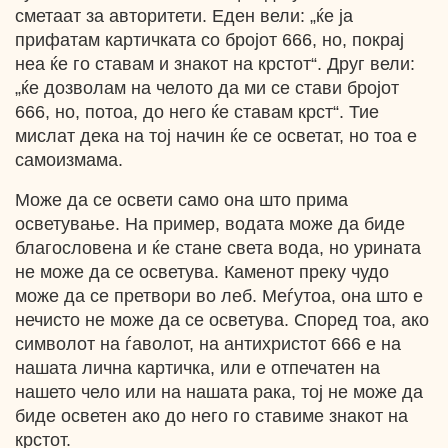
сметаат за авторитети. Еден вели: „ќе ја
прифатам картичката со бројот 666, но, покрај
неа ќе го ставам и знакот на крстот“. Друг вели:
„ќе дозволам на челото да ми се стави бројот
666, но, потоа, до него ќе ставам крст“. Тие
мислат дека на тој начин ќе се осветат, но тоа е
самоизмама.
Може да се освети само она што прима
осветување. На пример, водата може да биде
благословена и ќе стане света вода, но урината
не може да се осветува. Каменот преку чудо
може да се претвори во леб. Меѓутоа, она што е
нечисто не може да се осветува. Според тоа, ако
символот на ѓаволот, на антихристот 666 е на
нашата лична картичка, или е отпечатен на
нашето чело или на нашата рака, тој не може да
биде осветен ако до него го ставиме знакот на
крстот.