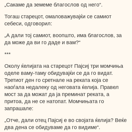
„Сакаме да земеме благослов од него“.
Тогаш старецот, омаловажувајќи се самиот
себеси, одговорил:
„А дали тој самиот, воопшто, има благослов, за
да може да ви го даде и вам?“
***
Околу ќелијата на старецот Пајсиј три момчиња
оделе ваму-таму обидувајќи се да го видат.
Третиот ден го сретнале на реката која се
наоѓала недалеку од неговата ќелија. Правел
мост за да можат да ја преминат реката, а
притоа, да не се натопат. Момчињата го
запрашале:
„Отче, дали отец Пајсиј е во својата ќелија? Веќе
два дена се обидуваме да го видиме“.