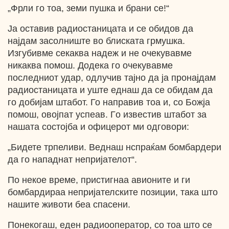
„Фрли го тоа, земи пушка и брани се!“
Ја оставив радиостаницата и се обидов да
најдам засолниште во блиската грмушка.
Изгубивме секаква надеж и не очекувавме
никаква помош. Додека го очекувавме
последниот удар, одлучив тајно да ја пронајдам
радиостаницата и уште еднаш да се обидам да
го добијам штабот. Го направив тоа и, со Божја
помош, овојпат успеав. Гo известив штабот за
нашата состојба и офицерот ми одговори:
„Бидете трпеливи. Веднаш нспраќам бомбардери
да го нападнат непријателот“.
По некое време, пристигнаа авионите и ги
бомбардираа непријателските позиции, така што
нашите животи беа спасени.
Понекогаш, еден радиооператор, со тоа што cе