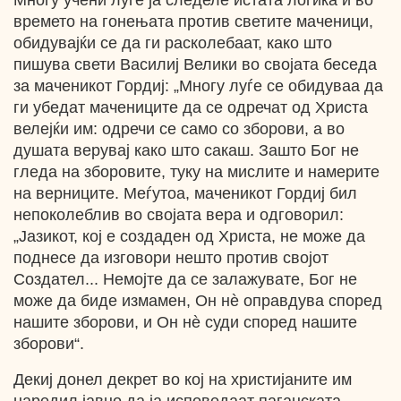
Многу учени луѓе ја следеле истата логика и во
времето на гонењата против светите маченици,
обидувајќи се да ги расколебаат, како што
пишува свети Василиј Велики во својата беседа
за маченикот Гордиј: „Многу луѓе се обидуваа да
ги убедат мачениците да се одречат од Христа
велејќи им: одречи се само со зборови, а во
душата верувај како што сакаш. Зашто Бог не
гледа на зборовите, туку на мислите и намерите
на верниците. Меѓутоа, маченикот Гордиј бил
непоколеблив во својата вера и одговорил:
„Јазикот, кој е создаден од Христа, не може да
поднесе да изговори нешто против својот
Создател... Немојте да се залажувате, Бог не
може да биде измамен, Он нѐ оправдува според
нашите зборови, и Он нѐ суди според нашите
зборови“.
Декиј донел декрет во кој на христијаните им