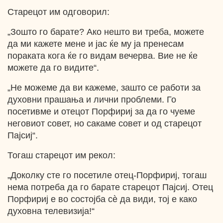
Старецот им одговорил:
„Зошто го барате? Ако нешто ви треба, можете
да ми кажете мене и јас ќе му ја пренесам
пораката кога ќе го видам вечерва. Вие не ќе
можете да го видите“.
„Не можеме да ви кажеме, зашто се работи за
духовни прашања и лични проблеми. Го
посетивме и отецот Порфириј за да го чуеме
неговиот совет, но сакаме совет и од старецот
Пајсиј“.
Тогаш старецот им рекол:
„Доколку сте го посетиле отец-Порфириј, тогаш
нема потреба да го барате старецот Пајсиј. Отец
Порфириј е во состојба сѐ да види, тој е како
духовна телевизија!“