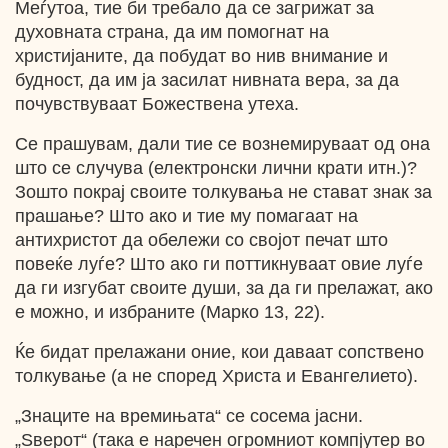
Меѓутоа, тие би требало да се загрижат за
духовната страна, да им помогнат на
христијаните, да побудат во нив внимание и
будност, да им ја засилат нивната вера, за да
почувствуваат Божествена утеха.
Се прашувам, дали тие се вознемируваат од она
што се случува (електронски лични крати итн.)?
Зошто покрај своите толкувања не стават знак за
прашање? Што ако и тие му помагаат на
антихристот да обележи со својот печат што
повеќе луѓе? Што ако ги поттикнуваат овие луѓе
да ги изгубат своите души, за да ги прелажат, ако
e можно, и избраните (Марко 13, 22).
Ќе бидат прелажани оние, кои даваат сопствено
толкување (а не според Христа и Евангелието).
„Знаците на времињата“ се сосема јасни.
„Ѕверот“ (така е наречен огромниот компјутер во