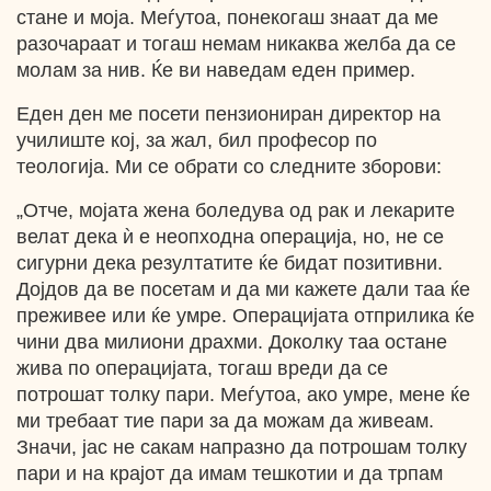
стане и моја. Меѓутоа, понекогаш знаат да ме
разочараат и тогаш немам никаква желба да се
молам за нив. Ќе ви наведам еден пример.
Еден ден ме посети пензиониран директор на
училиште кој, за жал, бил професор по
теологија. Ми се обрати со следните зборови:
„Отче, мојата жена боледува од рак и лекарите
велат дека ѝ е неопходна операција, но, не се
сигурни дека резултатите ќе бидат позитивни.
Дојдов да ве посетам и да ми кажете дали таа ќе
преживее или ќе умре. Операцијата отприлика ќе
чини два милиони драхми. Доколку таа остане
жива по операцијата, тогаш вреди да се
потрошат толку пари. Меѓутоа, ако умре, мене ќе
ми требаат тие пари за да можам да живеам.
Значи, јас не сакам напразно да потрошам толку
пари и на крајот да имам тешкотии и да трпам