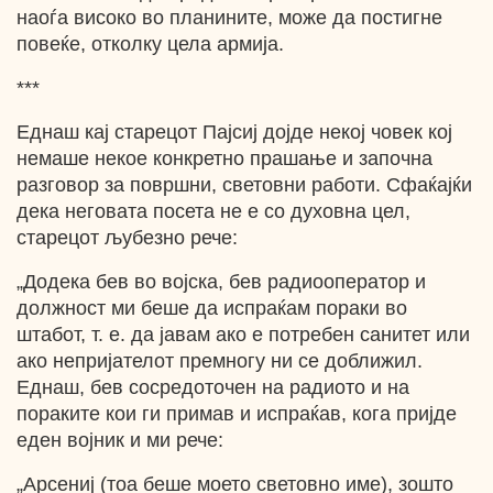
наоѓа високо во планините, може да постигне
повеќе, отколку цела армија.
***
Еднаш кај старецот Пајсиј дојде некој човек кој
немаше некое конкретно прашање и започна
разговор за површни, световни работи. Сфаќајќи
дека неговата посета не е со духовна цел,
старецот љубезно рече:
„Додека бев во војска, бев радиооператор и
должност ми беше да испраќам пораки во
штабот, т. е. да јавам ако е потребен санитет или
ако непријателот премногу ни се доближил.
Еднаш, бев сосредоточен на радиото и на
пораките кои ги примав и испраќав, кога пријде
еден војник и ми рече:
„Арсениј (тоа беше моето световно име), зошто