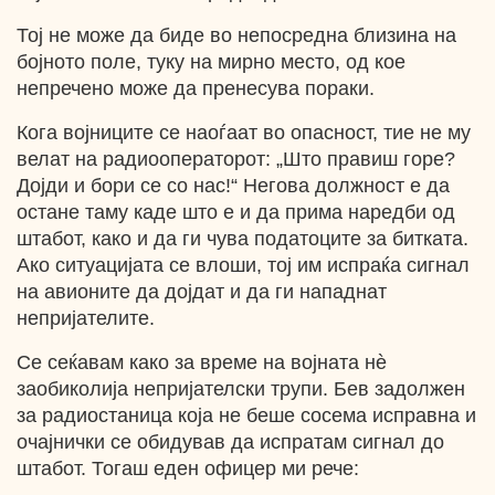
Тој не може да биде во непосредна близина на
бојното поле, туку на мирно место, од кое
непречено може да пренесува пораки.
Кога војниците се наоѓаат во опасност, тие не му
велат на радиооператорот: „Што правиш гope?
Дојди и бори се со нас!“ Негова должност е да
остане таму каде што е и да прима наредби од
штабот, како и да ги чува податоците за битката.
Ако ситуацијата се влоши, тој им испраќа сигнал
на авионите да дојдат и да ги нападнат
непријателите.
Се сеќавам како за време на војната нѐ
заобиколија непријателски трупи. Бев задолжен
за радиостаница која не беше сосема исправна и
очајнички се обидував да испратам сигнал до
штабот. Тогаш еден офицер ми рече: