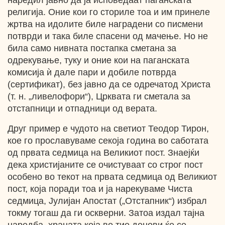
наредил јавно да ја исповедаат паганската
религија. Оние кои го сториле тоа и им принеле
жртва на идолите биле наградени со писмени
потврди и така биле спасени од мачење. Но не
била само нивната постапка сметана за
одрекување, туку и оние кои на паганската
комисија ѝ дале пари и добиле потврда
(сертификат), без јавно да се одречатод Христа
(т. н. „ливелофори“), Црквата ги сметала за
отстапници и отпадници од верата.
Друг пример е чудото на светиот Теодор Тирон,
кое го прославуваме секоја година во саботата
од првата седмица на Великиот пост. Знаејќи
дека христијаните се очистуваат со строг пост
особено во текот на првата седмица од Великиот
пост, која поради тоа и ја нарекуваме Чиста
седмица, Јулијан Апостат („Отстапник“) избрал
токму тогаш да ги оскверни. Затоа издал тајна