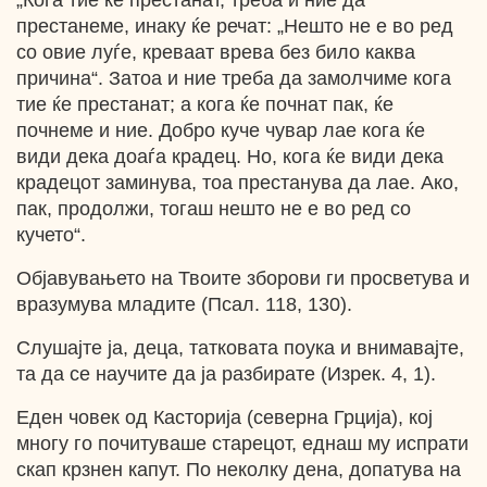
„Кога тие ќе престанат, треба и ние да
престанеме, инаку ќе речат: „Нешто не е во ред
со овие луѓе, креваат врева без било каква
причина“. Затоа и ние треба да замолчиме кога
тие ќе престанат; а кога ќе почнат пак, ќе
почнеме и ние. Добро куче чувар лае кога ќе
види дека доаѓа крадец. Но, кога ќе види дека
крадецот заминува, тоа престанува да лае. Ако,
пак, продолжи, тогаш нешто не е во ред со
кучето“.
Објавувањето на Твоите зборови ги просветува и
вразумува младите (Псал. 118, 130).
Слушајте ја, деца, татковата поука и внимавајте,
та да се научите да ја разбирате (Изрек. 4, 1).
Еден човек од Касторија (северна Грција), кој
многу го почитуваше старецот, еднаш му испрати
скап крзнен капут. По неколку дена, допатува на