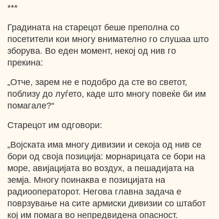
***
Градината на старецот беше преполна со
посетители кои многу внимателно го слушаа што
зборува. Во еден момент, некој од нив го
прекина:
„Отче, зарем не е подобро да сте во светот,
поблизу до луѓето, каде што многу повеќе би им
помагале?“
Старецот им одговори:
„Војската има многу дивизии и секоја од нив се
бори од своја позиција: морнарицата се бори на
море, авијацијата во воздух, а пешадијата на
земја. Многу поинаква е позицијата на
радиооператорот. Негова главна задача е
поврзување на сите армиски дивизии со штабот
кој им помага во непредвидена опасност.