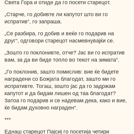
Света Гора и отиде да го посети старецот.
„Старче, го добивте ли капутот што ви го
испратив“, го запраша.
„Се разбира, го добив и веќе го подарив на
друг“, одговори старецот насмевнувајќи се.
„Зошто го поклонивте, отче? Јас ви го испратив
вам, за да ви биде топло во текот на зимата“.
„Го поклонив, зашто помислив: вие ќе бидете
наградени со Божјата благодат, зашто ми го
испративте. Тогаш, зошто јас да го задржам
капутот и да бидам лишен од таа благодат?
Затоа го подарив и се надевам дека, како и вие,
ќе бидам духовно награден“.
***
Еднаш старецот Пајсиј го посетија четири