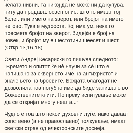
челата нивни, та никој да не може ни да купува,
ниту да продава, освен оние, што го имаат тој
белег, или името на зверот, или бројот на името
негово. Тука е мудроста. Кој има ум, нека го
пресмета бројот на зверот, бидејќи е број на
човек, и бројот му е шестотини шеесет и шест.
(Откр.13,16-18).
Свети Андреј Кесариски го пишува следното:
„Времето и опитот ќе нѐ научи за сѐ што е
напишано за скверното име на антихристот и
значењето на броевите. Божјата благодат не
дозволила тоа погубно име да биде запишано во
Божествените книги. Но преку испитување може
да се откријат многу нешта...“
Чудно е тоа што некои духовни луѓе, иако даваат
сопствено (а не православно) толкување, имаат
светски страв од електронските досиеја.