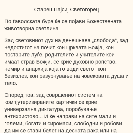
Старец Пајсиј Светогорец
По ѓаволската бура ќе се појави Божествената
животворна светлина.
Зад световниот дух на денешнава „слобода“, зад
недостигот на почит кон Црквата Божја, кон
постарите луѓе, родителите и учителите кои
имаат страв Божји, се крие духовно ропство,
немир и анархија која го води светот кон
безизлез, кон разурнување на човековата душа и
тело.
Според тоа, зад совршениот систем на
компјутеризираните картички се крие
универзална диктатура, поробување
антихристово... И ќе направи на сите мали и
големи, богати и сиромаси, слободни и робови
да им се стави белег на десната рака или нa