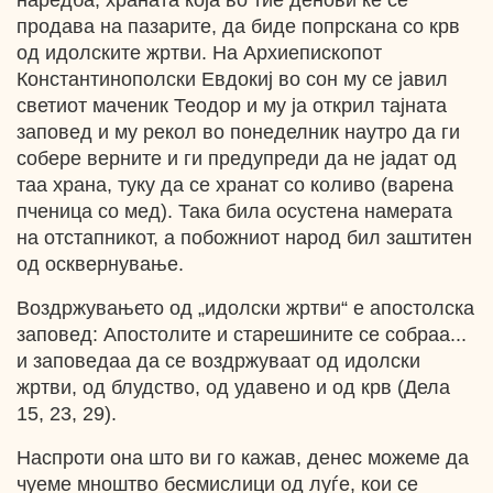
наредба, храната која во тие денови ќе се
продава на пазарите, да биде попрскана со крв
од идолските жртви. На Архиепископот
Константинополски Евдокиј во сон му се јавил
светиот маченик Теодор и му ја открил тајната
заповед и му рекол во понеделник наутро да ги
собере верните и ги предупреди да не јадат од
таа храна, туку да се хранат со коливо (варена
пченица со мед). Така била осустена намерата
на отстапникот, a побожниот народ бил заштитен
од осквернување.
Воздржувањето од „идолски жртви“ е апостолска
заповед: Апостолите и старешините се собраа...
и заповедаа да се воздржуваат од идолски
жртви, од блудство, од удавено и од крв (Дела
15, 23, 29).
Наспроти она што ви го кажав, денес можеме да
чуеме мноштво бесмислици од луѓе, кои се