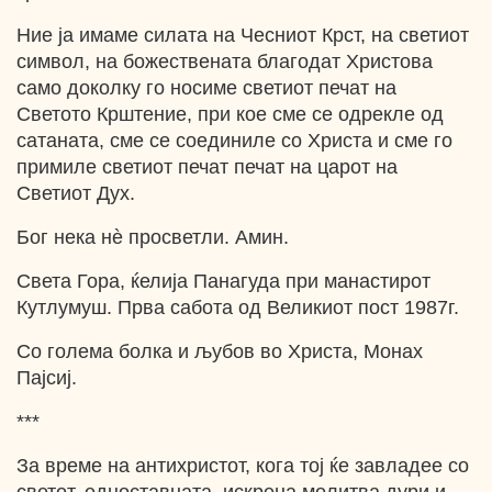
Ние ја имаме силата на Чесниот Крст, на светиот
символ, на божествената благодат Христова
само доколку го носиме светиот печат на
Светото Крштение, при кое сме се одрекле од
сатаната, сме се соединиле со Христа и сме го
примиле светиот печат печат на царот на
Светиот Дух.
Бог нека нѐ просветли. Амин.
Света Гора, ќелија Панагуда при манастирот
Кутлумуш. Прва сабота од Великиот пост 1987г.
Со голема болка и љубов во Христа, Монах
Пајсиј.
***
За време на антихристот, кога тој ќе завладее со