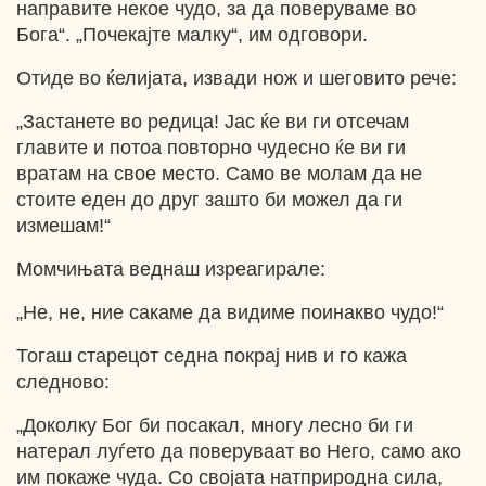
направите некое чудо, зa да поверуваме во
Бога“. „Почекајте малку“, им одговори.
Отиде во ќелијата, извади нож и шеговито рече:
„Застанете во редица! Јас ќе ви ги отсечам
главите и потоа повторно чудесно ќе ви ги
вратам на свое место. Само ве молам да не
стоите еден до друг зашто би можел да ги
измешам!“
Момчињата веднаш изреагирале:
„Не, не, ние сакаме да видиме поинакво чудо!“
Тогаш старецот седна покрај нив и го кажа
следново:
„Доколку Бог би посакал, многу лесно би ги
натерал луѓето да поверуваат во Него, само ако
им покаже чуда. Co својата натприродна сила,