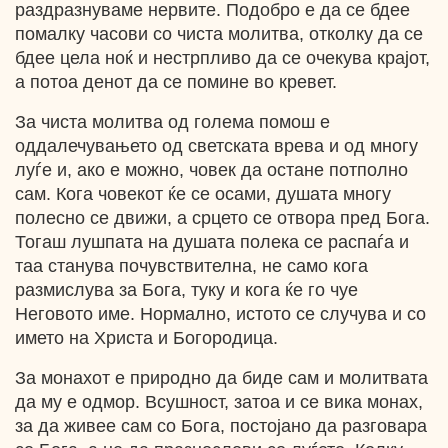
раздразнуваме нервите. Подобро е да се бдее
помалку часови со чиста молитва, отколку да се
бдее цела ноќ и нестрпливо да се очекува крајот,
а потоа денот да се помине во кревет.
За чиста молитва од голема помош е
оддалечувањето од светската врева и од многу
луѓе и, ако е можно, човек да остане потполно
сам. Кога човекот ќе се осами, душата многу
полесно се движи, а срцето се отвора пред Бога.
Тогаш лушпата на душата полека се распаѓа и
таа станува почувствителна, не само кога
размислува за Бога, туку и кога ќе го чуе
Неговото име. Нормално, истото се случува и со
името на Христа и Богородица.
За монахот е природно да биде сам и молитвата
да му е одмор. Всушност, затоа и се вика монах,
за да живее сам со Бога, постојано да разговара