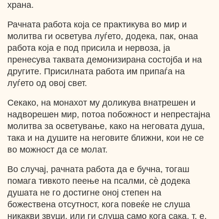
храна.
Рачната работа која се практикува во мир и
молитва ги осветува луѓето, додека, пак, онаа
работа која е под присила и нервоза, ја
пренесува таквата демонизирана состојба и на
другите. Присилната работа им припаѓа на
луѓето од овој свет.
Секако, на монахот му доликува внатрешен и
надворешен мир, потоа побожност и непрестајна
молитва за осветување, како на неговата душа,
така и на душите на неговите ближни, кои не се
во можност да се молат.
Во случај, рачната работа да е бучна, тогаш
помага тивкото пеење на псалми, cѐ додека
душата не го достигне оној степен на
божествена отсутност, кога повеќе не слуша
никакви звуци, или ги слуша само кога сака, т. е.