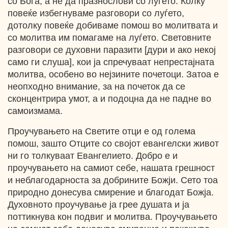
со Бога, а не да празнослови со луѓето. Колку
повеќе избегнуваме разговори со луѓето,
дотолку повеќе добиваме помош во молитвата и
со молитва им помагаме на луѓето. Световните
разговори се духовни паразити [дури и ако некој
само ги слуша], кои ја спречуваат непрестајната
молитва, особено во нејзините почетоци. Затоа е
неопходно внимание, за на почеток да се
сконцентрира умот, а и подоцна да не падне во
самоизмама.
Проучувањето на Светите отци е од голема
помош, зашто Отците со својот евангелски живот
ни го толкуваат Евангелието. Добро е и
проучувањето на самиот себе, нашата грешност
и неблагодарноста за добрините Божји. Сето тоа
природно донесува смирение и благодат Божја.
Духовното проучување ја грее душата и ја
поттикнува кон подвиг и молитва. Проучувањето