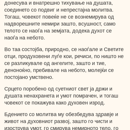
донесува и внатрешно тихување на душата,
соединето со подвиг и непрестајна молитва.
Тогаш, човекот повеќе не се вознемирува од
надворешните немири зашто, всушност, само
телото се наоѓа на земјата, додека духот се
наоѓа на небото.
Во таа состојба, природно, се наоѓале и Светите
отци, продуховени луѓе кои, речиси, по ништо не
се разликувале од ангелите, зашто и тие,
деноноќно, пребивале на небото, молејќи се
постојано умствено.
Срцето поробено од суетниот свет ја држи и
душата ненахранета и умот помрачен, и тогаш
човекот се покажува како духовен изрод.
Бдението со молитва му обезбедува здравје и
живот на духовниот развој, зашто го чисти и
изострува умот, го смирува немирното тело, го