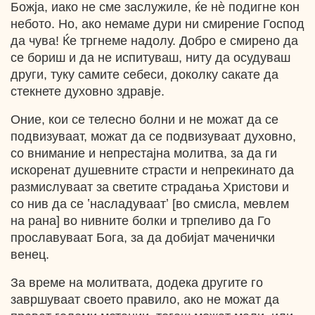
Божја, иако не сме заслужиле, ќе нѐ подигне кон
небото. Но, ако немаме дури ни смирение Господ
да чува! Ќе тргнеме надолу. Добро е смирено да
се бориш и да не испитуваш, ниту да осудуваш
други, туку самите себеси, доколку сакате да
стекнете духовно здравје.
Оние, кои се телесно болни и не можат да се
подвизуваат, можат да се подвизуваат духовно,
со внимание и непрестајна молитва, за да ги
искоренат душевните страсти и непрекинато да
размислуваат за светите страдања Христови и
со нив да се ʽнасладуваатʼ [во смисла, мевлем
на рана] во нивните болки и трпеливо да Го
прославуваат Бога, за да добијат маченички
венец.
За време на молитвата, додека другите го
завршуваат своето правило, ако не можат да