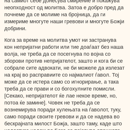
на самиот себе донесува смирение и покажува
неопходност од молитва. Затоа е добро пред да
почнеме да се молиме на бројница, да ги
измериме многуте наши гревови и многуте Божји
добрини.
Кога за време на молитва умот ни застранува
кон непријатни работи или тие доаѓаат без наша
волја, не треба да се посегнува по војна со
зборови против непријателот, зашто и кога би се
собрале сите адвокати, не би можеле да излезат
на крај во расправиите со најмалиот ѓавол. Тој
може да се истера само со игнорирање, а така
треба да се прави и со богохулните помисли.
[Секако, непријателот ќе лае некое време, но,
потоа ќе замине]. Човек не треба да се
вознемирува поради хулењата на ѓаволот, туку,
само поради своите гревови и да се надева во
бескрајната милост Божја, зашто таму, каде што