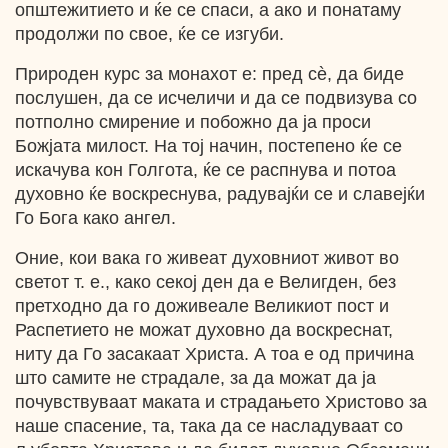
општежитието и ќе се спаси, а ако и понатаму
продолжи по свое, ќе се изгуби.
Природен курс за монахот е: пред сѐ, да биде
послушен, да се исчеличи и да се подвизува со
потполно смирение и побожно да ја проси
Божјата милост. На тој начин, постепено ќе се
искачува кон Голгота, ќе се распнува и потоа
духовно ќе воскреснува, радувајќи се и славејќи
Го Бога како ангел.
Оние, кои вака го живеат духовниот живот во
светот т. е., како секој ден да е Велигден, без
претходно да го доживеале Великиот пост и
Распетието не можат духовно да воскреснат,
ниту да Го засакаат Христа. А тоа е од причина
што самите не страдале, за да можат да ја
почувствуваат маката и страдањето Христово за
наше спасение, та, така да се насладуваат со