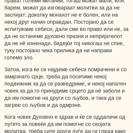
прават големи метании, тогаш можат мали, или,
барем, можат да изговараат молитви за да не
заспијат; доколку монахот не е болен, или на
некој друг начин оправдан. Постојано да се
испитуваме себеси, дали сме во право или не, за
да не останеме духовно празни и непријателот
да не нѐ изненади, бидејќи тој никогаш не спие,
туку постојано чека прилика да ни направи
големо зло.
Затоа, кога ќе се најдеме себеси помрачени и со
замрзнато срце, треба да посетиме некој
подвижник за да се разведриме, и некој напатен
човек за да го принудиме срцето да нѐ заболи и
да им помогне на други со љубов, и така да се
загрее со љубов и да одмрзне.
Кога човек Духовно е здрав и ќе се оддалечи од
луѓето за повеќе да им помогне со својата
молитва, треба сите други луѓе да ги гледа како