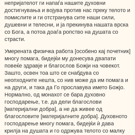
непријателот ги напаѓа нашите духовни
достигнувања и војува против нас преку телото и
помислите и ги отстранува сите наши сили,
душевни и телесни, и ја прекинува нашата врска
со Бога, а потоа доаѓа ропство на душата со
страсти.
Умерената физичка работа [особено кај почетник]
многу помага, бидејќи му донесува двапати
повеќе здравје и благослов Божји на човекот.
Зашто, освен тоа што се снабдува со
неопходните нешта, со нив може да им помага и
на други, и така да Го прославува името Божјо.
Нормално, од монахот се бара духовно
господарење, т.е. да дели благослови
[материјални добра], а не да живее од
благословите [материјалните добра]. Духовното
господарење многу помага, бидејќи ѝ дава
крилја на душата и го одржува телото со малку