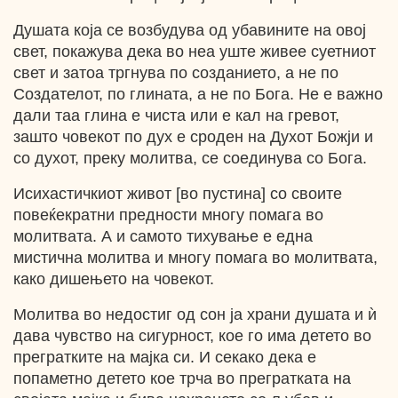
Душата која се возбудува од убавините на овој
свет, покажува дека во неа уште живее суетниот
свет и затоа тргнува по созданието, а не по
Создателот, по глината, а не по Бога. Не е важно
дали таа глина е чиста или е кал на гревот,
зашто човекот по дух е сроден на Духот Божји и
со духот, преку молитва, се соединува со Бога.
Исихастичкиот живот [во пустина] со своите
повеќекратни предности многу помага во
молитвата. А и самото тихување е една
мистична молитва и многу помага во молитвата,
како дишењето нa човекот.
Молитва во недостиг од сон ја храни душата и ѝ
дава чувство на сигурност, кое го има детето во
прегратките на мајка си. И секако дека е
попаметно детето кое трча во прегратката на