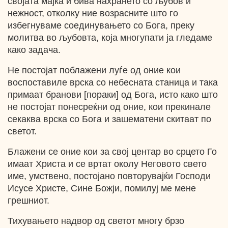
својата мајка и бива нахрането со љубов и
нежност, отколку ние возрасните што го
избегнуваме соединувањето со Бога, преку
молитва во љубовта, која многупати ја гледаме
како задача.
Не постојат поблажени луѓе од оние кои
воспоставиле врска со небесната станица и така
примаат бранови [пораки] од Бога, исто како што
не постојат понесреќни од оние, кои прекинале
секаква врска со Бога и зашематени скитаат по
светот.
Блажени се оние кои за свој центар во срцето Го
имаат Христа и се вртат околу Неговото свето
име, умствено, постојано повторувајќи Господи
Исусе Христе, Сине Божји, помилуј ме мене
грешниот.
Тихувањето надвор од светот многу брзо