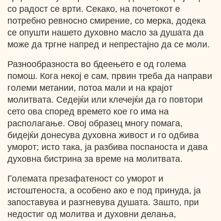
со радост се врти. Секако, на почетокот е
потребно ревносно смирение, со мерка, додека
се опушти нашето духовно масло за душата да
може да тргне напред и непрестајно да се моли.
Разнообразноста во бдеењето е од голема
помош. Кога некој е сам, првин треба да направи
големи метании, потоа мали и на крајот
молитвата. Седејќи или клечејќи да го повтори
сето ова според времето кое го има на
располагање. Овој образец многу помага,
бидејќи донесува духовна живост и го одбива
уморот; исто така, ја разбива поспаноста и дава
духовна бистрина за време на молитвата.
Големата презафатеност со уморот и
истоштеноста, а особено ако е под принуда, ја
запоставува и разгневува душата. Зашто, при
недостиг од молитва и духовни делања,