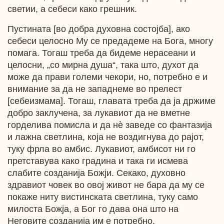
светии, а себеси како грешник.
Пустината [во добра духовна состојба], ако
себеси целосно Му се предадеме на Бога, многу
помага. Тогаш треба да бидеме нерасеани и
целосни, „со мирна душа“, така што, духот да
може да прави големи чекори, но, потребно е и
внимание за да не западнеме во прелест
[себеизмама]. Тогаш, главата треба да ја држиме
добро заклучена, за лукавиот да не вметне
горделива помисла и да нѐ заведе со фантазија
и лажна светлина, која не воздигнува до рајот,
туку фрла во амбис. Лукавиот, амбисот ни го
претставува како градина и така ги исмева
слабите созданија Божји. Секако, духовно
здравиот човек во овој живот не бара да му се
покаже ниту вистинската светлина, туку само
милоста Божја, а Бог го дава она што на
Неговите созданија им е потребно.