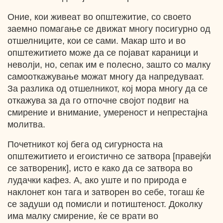
Оние, кои живеат во општежитие, со своето
заемно помагање се движат многу посигурно од
отшелниците, кои се сами. Макар што и во
општежитието може да се појават караници и
неволји, но, сепак им е полесно, зашто со малку
самооткажување можат многу да напредуваат.
За разлика од отшелникот, кој мора многу да се
откажува за да го отпочне својот подвиг на
смирение и внимание, умереност и непрестајна
молитва.
Почетникот кој бега од сигурноста на
општежитието и егоистично се затвора [правејќи
се затвореник], исто е како да се затвора во
лудачки кафез. А, ако уште и по природа е
наклонет кон тага и затворен во себе, тогаш ќе
се задуши од помисли и потиштеност. Доколку
има малку смирение, ќе се врати во