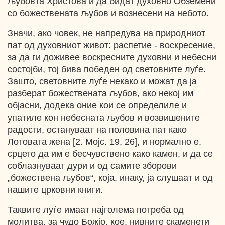
љубовта Христова и да бидат духовно Обземени
со божествената љубов и вознесени на небото.
Значи, ако човек, не напредува на природниот
пат од духовниот живот: распетие - воскресение,
за да ги доживее воскресните духовни и небесни
состојби, тој бива победен од световните луѓе.
Зашто, световните луѓе некако и можат да ја
разберат божествената љубов, ако некој им
објасни, додека оние кои се определиле и
упатиле кон небесната љубов и возвишените
радости, остануваат на половина пат како
Лотовата жена [2. Мојс. 19, 26], и нормално е,
срцето да им е бесчувствено како камен, и да се
соблазнуваат дури и од самите зборови
„божествена љубов“, која, инаку, ја слушаат и од
нашите црковни книги.
Таквите луѓе имаат најголема потреба од
молитва, за чудо Божјо, кое, нивните скаменети