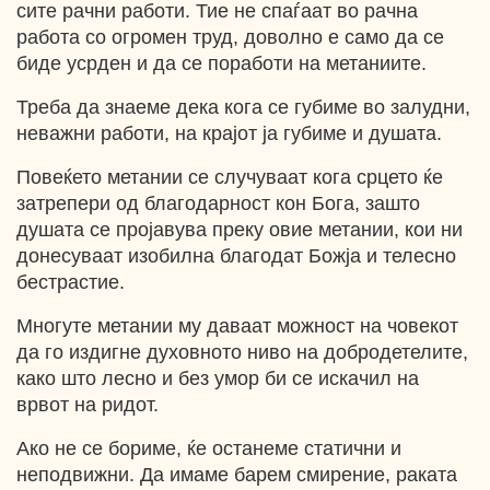
сите рачни работи. Тие не спаѓаат во рачна
работа со огромен труд, доволно е само да се
биде усрден и да се поработи на метаниите.
Треба да знаеме дека кога се губиме во залудни,
неважни работи, на крајот ја губиме и душата.
Повеќето метании се случуваат кога срцето ќе
затрепери од благодарност кон Бога, зашто
душата се пројавува преку овие метании, кои ни
донесуваат изобилна благодат Божја и телесно
бестрастие.
Многуте метании му даваат можност на човекот
да го издигне духовното ниво на добродетелите,
како што лесно и без умор би се искачил на
врвот на ридот.
Ако не се бориме, ќе останеме статични и
неподвижни. Да имаме барем смирение, раката