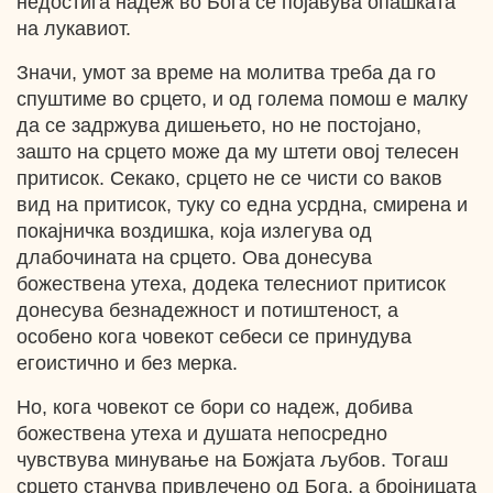
недостига надеж во Бога се појавува опашката
на лукавиот.
Значи, умот за време на молитва треба да го
спуштиме во срцето, и од голема помош е малку
да се задржува дишењето, но не постојано,
зашто на срцето може да му штети овој телесен
притисок. Секако, срцето не се чисти со ваков
вид на притисок, туку со една усрдна, смирена и
покајничка воздишка, која излегува од
длабочината на срцето. Ова донесува
божествена утеха, додека телесниот притисок
донесува безнадежност и потиштеност, а
особено кога човекот себеси се принудува
егоистично и без мерка.
Но, кога човекот се бори со надеж, добива
божествена утеха и душата непосредно
чувствува минување на Божјата љубов. Тогаш
срцето станува привлечено од Бога, а бројницата