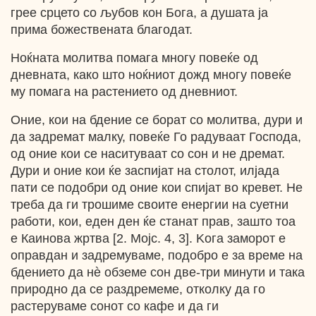
грее срцето со љубов кон Бога, а душата ја
прима божествената благодат.
Ноќната молитва помага многу повеќе од
дневната, како што ноќниот дожд многу повеќе
му помага на растението од дневниот.
Оние, кои на бдение се борат со молитва, дури и
да задремат малку, повеќе Го радуваат Господа,
од оние кои се наситуваат со сон и не дремат.
Дури и оние кои ќе заспијат на столот, илјада
пати се подобри од оние кои спијат во кревет. Не
треба да ги трошиме своите енергии на суетни
работи, кои, еден ден ќе станат прав, зашто тоа
е Каинова жртва [2. Мојс. 4, 3]. Koгa заморот е
оправдан и задремуваме, подобро е за време на
бдението да нѐ обземе сон две-три минути и така
природно да се раздремеме, отколку да го
растеруваме сонот со кафе и да ги