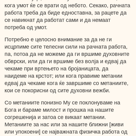
кога умот ќе се врати од небото. Секако, рачната
работа треба да биде едноставна, за рацете да
се навикнат да работат сами и да немаат
потреба од умот.
Потребно е целосно внимание за да не ги
исцрпиме сите телесни сили на рачната работа,
па, потоа да не можеме да ги вршиме духовните
обврски, или да ги вршиме без волја и едвај да
чекаме при вртењето на бројаницата, да
наидеме на крстот; или кога правиме метании
едвај да чекаме кога ќе завршиме со метаниите,
кои се покорисни од сите духовни вежби.
Со метаниите понизно Му се поклонуваме на
Бога и бараме милост и прошка на нашите
согрешенија и затоа се викаат метании.
Метаниите за нас или за нашите ближни [живи
или упокоени] се најважната физичка работа од