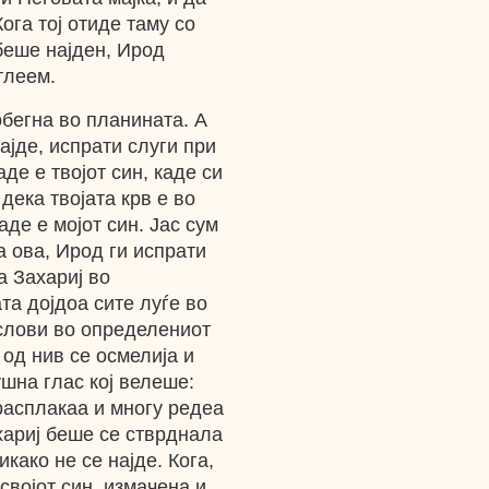
ога тој отиде таму со
 беше најден, Ирод
тлеем.
побегна во планината. А
најде, испрати слуги при
аде е твојот син, каде си
дека твојата крв е во
аде е мојот син. Јас сум
а ова, Ирод ги испрати
а Захариј во
та дојдоа сите луѓе во
ослови во определениот
 од нив се осмелија и
ушна глас кој велеше:
 расплакаа и многу редеа
хариј беше се стврднала
икако не се најде. Кога,
својот син, измачена и