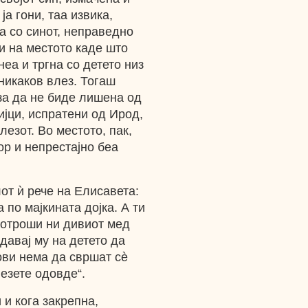
ја гони, таа извика,
та со синот, неправедно
и на местото каде што
еа и тргна со детето низ
никаков влез. Тогаш
за да не биде лишена од
јци, испратени од Ирод,
лезот. Во местото, пак,
р и непрестајно беа
от ѝ рече на Елисавета:
а по мајкината дојка. А ти
потроши ни дивиот мед
 давај му на детето да
ови нема да свршат сѐ
езете одовде“.
 и кога закрепна,