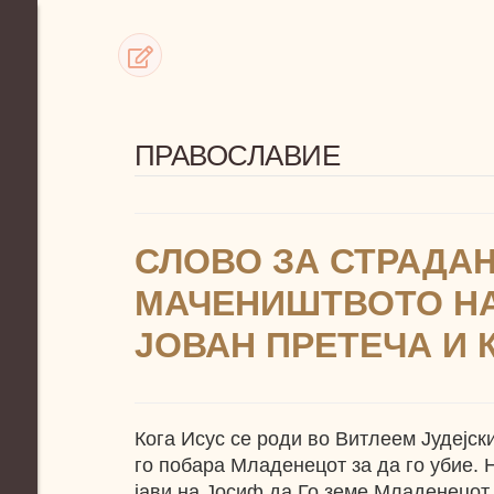
ПРАВОСЛАВИЕ
СЛОВО ЗА СТРАДА
МАЧЕНИШТВОТО НА
ЈОВАН ПРЕТЕЧА И 
Кога Исус се роди во Витлеем Јудејск
го побара Младенецот за да го убие. 
јави на Јосиф да Го земе Младенецот 