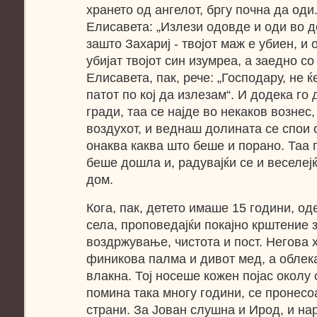
хрането од ангелот, бргу почна да оди
Елисавета: „Излези одовде и оди во до
зашто Захариј - твојот маж е убиен, и
убијат твојот син изумреа, а заедно со 
Елисавета, пак, рече: „Господару, не 
патот по кој да излезам“. И додека го
гради, таа се најде во некаков вознес,
воздухот, и веднаш долината се спои 
онаква каква што беше и порано. Таа г
беше дошла и, радувајќи се и веселејќ
дом.
Кога, пак, детето имаше 15 години, од
села, проповедајќи покајно крштение 
воздржување, чистота и пост. Негова 
финикова палма и дивот мед, а облек
влакна. Тој носеше кожен појас околу 
помина така многу години, се пронесоа
страни. За Јован слушна и Ирод, и на