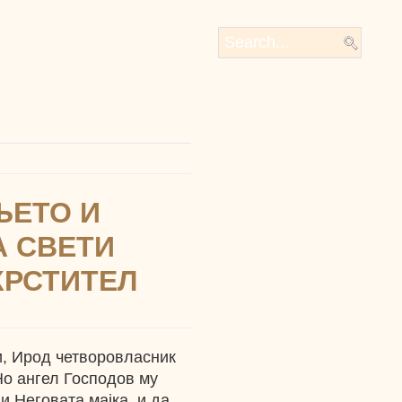
ЊЕТО И
 СВЕТИ
КРСТИТЕЛ
и, Ирод четворовласник
Но ангел Господов му
и Неговата мајка, и да