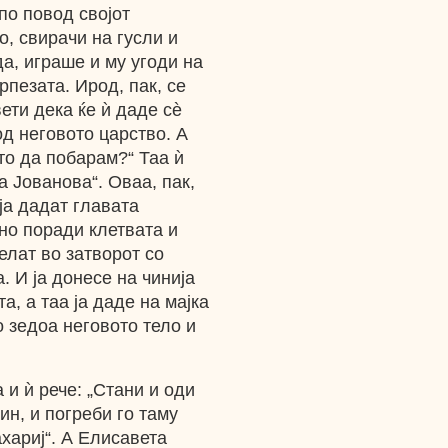
по повод својот
о, свирачи на гусли и
да, играше и му угоди на
рпезата. Ирод, пак, се
ети дека ќе ѝ даде сѐ
од неговото царство. А
Што да побарам?“ Таа ѝ
а Јованова“. Оваа, пак,
 ја дадат главата
 но поради клетвата и
елат во затворот со
. И ја донесе на чинија
а, а таа ја даде на мајка
о зедоа неговото тело и
 и ѝ рече: „Стани и оди
ин, и погреби го таму
хариј“. А Елисавета