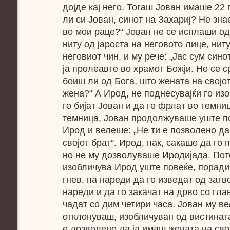
дојде кај него. Тогаш Јован имаше 22 
ли си Јован, синот на Захариј? Не зна
во мои раце?“ Јован не се исплаши од
ниту од јароста на неговото лице, нит
неговиот чин, и му рече: „Јас сум сино
ја пролеавте во храмот Божји. Не се с
боиш ли од Бога, што жената на својот 
жена?“ А Ирод, не поднесувајќи го из
го бијат Јован и да го фрлат во темни
темница, Јован продолжуваше уште по
Ирод и велеше: „Не ти е позволено да
својот брат“. Ирод, пак, сакаше да го
но не му дозволуваше Иродијада. Пот
изобличува Ирод уште повеќе, поради 
гнев, па нареди да го изведат од затво
нареди и да го закачат на дрво со гла
чадат со дим четири часа. Јован му в
отклонуваш, изобличуван од вистинат
е дозволено да ја имаш жената на свој