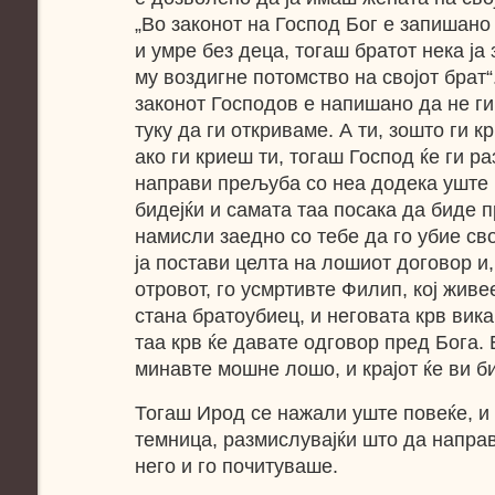
„Во законот на Господ Бог е запишано 
и умре без деца, тогаш братот нека ја
му воздигне потомство на својот брат“
законот Господов е напишано да не ги
туку да ги откриваме. А ти, зошто ги 
ако ги криеш ти, тогаш Господ ќе ги р
направи прељуба со неа додека уште б
бидејќи и самата таа посака да биде 
намисли заедно со тебе да го убие сво
ја постави целта на лошиот договор и,
отровот, го усмртивте Филип, кој жив
стана братоубиец, и неговата крв вика
таа крв ќе давате одговор пред Бога. 
минавте мошне лошо, и крајот ќе ви б
Тогаш Ирод се нажали уште повеќе, и 
темница, размислувајќи што да направ
него и го почитуваше.