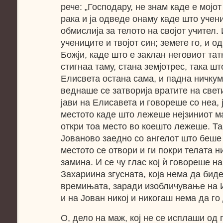
рече: „Господару, не знам каде е мојот 
рака и ја одведе онаму каде што учен
обмислија за телото на својот учител. 
учениците и твојот син; земете го, и о
Божји, каде што е заклан неговиот татк
стигнаа таму, стана земјотрес, така ш
Елисвета остана сама, и падна ничкум.
веднаше се затворија вратите на свет
јави на Елисавета и говореше со неа, 
местото каде што лежеше нејзиниот ма
откри тоа место во коешто лежеше. Та
Јованово заедно со ангелот што беше
местото се отвори и ги покри телата н
замина. И се чу глас кој ѝ говореше на
Захариина згусната, која нема да биде
времињата, заради изобличување на И
и на Јован никој и никогаш нема да го
О, дело на маж, кој не се исплаши од 