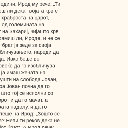
години. Ирод му рече: „Ти
еш ли дека твојата крв е
 храброста на царот,
у од големината на
т на Захариј, чијашто крв
рамиш ли, Ироде, и не се
брат ја зеде за своја
обличувањето, нареди да
ца. Иако беше во
веќе да го изобличува
 ја имаш жената на
 пушти на слобода Јован,
оа Јован почна да го
што тој се исполни со
рот и да го мачат, а
вата надолу, и да го
елеше на Ирод: „Зошто се
а? Нели ти реков дека не
от брат“. А Ирод рече: