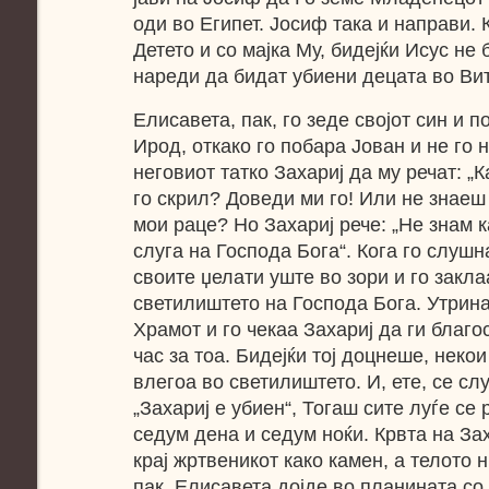
оди во Египет. Јосиф така и направи. К
Детето и со мајка Му, бидејќи Исус не
нареди да бидат убиени децата во Ви
Елисавета, пак, го зеде својот син и 
Ирод, откако го побара Јован и не го 
неговиот татко Захариј да му речат: „К
го скрил? Доведи ми го! Или не знаеш 
мои раце? Но Захариј рече: „Не знам к
слуга на Господа Бога“. Кога го слушн
своите џелати уште во зори и го закла
светилиштето на Господа Бога. Утрина
Храмот и го чекаа Захариј да ги благ
час за тоа. Бидејќи тој доцнеше, некои
влегоа во светилиштето. И, ете, се сл
„Захариј е убиен“, Тогаш сите луѓе се
седум дена и седум ноќи. Крвта на За
крај жртвеникот како камен, а телото н
пак, Елисавета дојде во планината со 