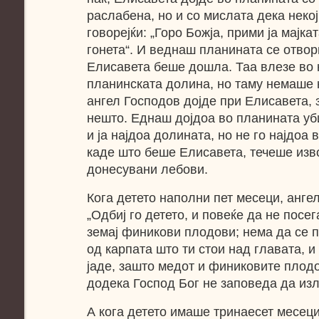
раслабена, но и со мислата дека некој 
говорејќи: „Горо Божја, прими ја мајка
гонета“. И веднаш планината се отвор
Елисавета беше дошла. Таа влезе во н
планинската долина, но таму немаше 
ангел Господов дојде при Елисавета, 
нешто. Еднаш дојдоа во планината уби
и ја најдоа долината, но не го најдоа в
каде што беше Елисавета, течеше изво
донесувани лебови.
Кога детето наполни пет месеци, ангел
„Одбиј го детето, и повеќе да не посег
земај финикови плодови; нема да се 
од карпата што ти стои над главата, и
јаде, зашто медот и финиковите плод
додека Господ Бог не заповеда да изл
А кога детето имаше тринаесет месеци