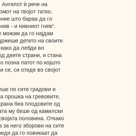
. Ангелот ѝ рече на
мот на твојот татко,
 оние што бараа да го
нив - и нивниот гнев“.
ќе можам да го најдам
 држеше детето на своите
 како да лебди во
од двете страни, и стана
о позна патот по којшто
и се, си отиде во својот
еше по сите градови и
за прошка на гревовите,
храна беа плодовите од
ата му беше од камилски
својата половина. Откако
 за него зборови на сите
реди да го повикаат да