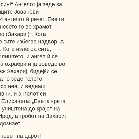
син!“ Ангелот ја зеде за
иците Јованови
И ангелот ѝ рече: „Еве ги
днесето го во храмот
о (Захариј)“. Кога
то сите избегаа надвор. А
 Кога излегоа сите,
илиштето, и ангел ѝ се
ја охрабри и ја воведе во
ж Захариј, бидејќи се
а го зеде телото
 со неа, и веднаш
ивни, и ангелот си
 Елисавета: „Еве ја крвта
 уништена до крајот на
род, а гробот на Захариј
 дознае“.
гневот на царот!