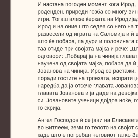
И настана погоден момент кога Ирод, 
роденден, приреди гозба со многу вин
игри. Тогаш влезе ќерката на Иродија
Ирод и на оние што седеа со него на т
развесели од играта на Саломија и ѝ в
што ќе побара, па дури и половината 
таа отиде при својата мајка и рече: „
одговори: „Побарај ја на чинија глават
научена од својата мајка, побара да ѝ
Јованова на чинија. Ирод се растажи,
поради гостите на трпезата, испрати џ
наредба да ја отсече главата Јованова
главата Јованова и ја даде на девојкат
си. Јовановите ученици дојдоа ноќе, г
го скрија.
Ангел Господов ѝ се јави на Елисавета
во Витлеем, земи го телото на својот с
каде што е погребан неговиот татко За