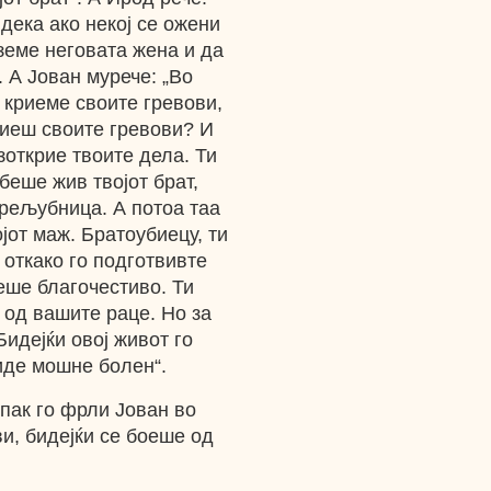
дека ако некој се ожени
 земе неговата жена и да
. А Јован мурече: „Во
 криеме своите гревови,
криеш своите гревови? И
азоткрие твоите дела. Ти
еше жив твојот брат,
прељубница. А потоа таа
јот маж. Братоубиецу, ти
 откако го подготвивте
ееше благочестиво. Ти
 од вашите раце. Но за
Бидејќи овој живот го
иде мошне болен“.
пак го фрли Јован во
и, бидејќи се боеше од