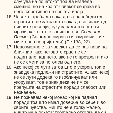
случува на почетокот тоа да изгледа
смешно, но на крајот човекот се фаќа во
него, спротивно на својата волја.
Човекот треба да сака да се ослободи од
страстите не затоа што сака да се спаси од
нивните неволји, туку заради тоа што ги
мрази, како што е запишано во
Светото
Писмо.
(Со полна омраза ги замразив; тие
ми станаа непријатели) (Пс 138, 22).
Невозможно е за човекот да се разгневи на
ближниот ако неговото срце не се
подигнало над него, ако не го презрел и ако
не се смета за поголем од него.
Ако некој се лути затоа што е укорен, тоа е
знак дека подлежи на страстите. А, ако некој
не се лути додека го изобличуваат или
укоруваат, тоа е знак дека не им се
препушта на страстите поради слабост или
незнаење.
Не познавам некој монах кој не паднал
поради тоа што имал доверба во себе и во
своите чувства. Ништо не е толку жално,
ништо не е покатастрофално отколку да си