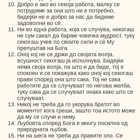
Добро е ако во секоја работа, малку се
потрудиме за она што ни е потребно,
бидејќи не е добро за нас да бидеме
задоволни во сè.
Ни во една работа, која се случува, никогаш
не сум сакал да барам човечка мудрост, туку
секогаш учев по своите сили и сè Му
препуштав на Бога.
Оној кој не се држи до својата волја,
всушност секогаш ја исполнува. Бидејќи
нема своја волја, па што и да биде, тој е
спокоен и се покажува како оној кој секогаш
прави според она што сака. Тој не сака
работите да се случуваат по негова желба,
туку сака да се случуваат онака како што се
случуваат.
Никој не треба да го укорува братот во
моментот кога греши, зашто тоа истото може
да му се случи и нему.
Љубовта според Бога е многу посилна од
природната љубов.
Ни на шега не треба да правите зло. Се