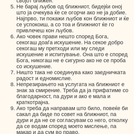
својот ближен.
Не барај љубов од ближниот, бидејќи оној
што ја очекува ќе се огорчи ако не ја добие.
Најпрво, ти покажи љубов кон ближниот и ќе
се успокоиш, а со тоа и ближниот ќе го
привлечеш кон љубов.
Ако човек прави нешто според Бога,
секогаш доаѓа искушение. На секое добро
секогаш му претходи или му следи
искушение и испитување. Она што е според
Бога, никогаш не е сигурно ако не се проба
со искушение.
Ништо така не соединува како заедничката
радост и едномислие.
Непрезирањето на услугата на ближниот е
знак за смирение. Треба да ја прифатиме со
благодарност, па дури и ако е мала и
краткотрајна.
Ако треба да направам што било, повеќе би
сакал да биде по совет на ближниот, па
дури и да не се согласувам со него, отколку
да се водам според моето мислење, па
макар и да сум во право.