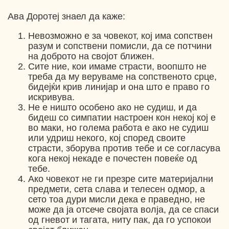
Ава Доротеј знаел да каже:
Невозможно е за човекот, кој има сопствен
разум и сопствени помисли, да се потчини
на доброто на својот ближен.
Сите ние, кои имаме страсти, воопшто не
треба да му веруваме на сопственото срце,
бидејќи крив линијар и она што е право го
искривува.
Не е ништо особено ако не судиш, и да
бидеш со симпатии настроен кон некој кој е
во маки, но голема работа е ако не судиш
или удриш некого, кој според своите
страсти, зборува против тебе и се согласува
кога некој некаде е почестен повеќе од
тебе.
Ако човекот не ги презре сите материјални
предмети, сета слава и телесен одмор, а
сето тоа дури мисли дека е праведно, не
може да ја отсече својата волја, да се спаси
од гневот и тагата, ниту пак, да го успокои