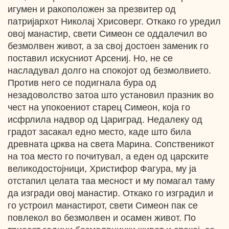
игумен и ракоположен за презвитер од
патријархот Николај Хрисоверг. Откако го уредил
овој манастир, свети Симеон се оддалечил во
безмолвен живот, а за свој достоен заменик го
поставил искусниот Арсениј. Но, не се
насладувал долго на спокојот од безмолвието.
Против него се подигнала бура од
незадоволство затоа што установил празник во
чест на упокоениот старец Симеон, која го
исфрлила надвор од Цариград. Недалеку од
градот засакал едно место, каде што била
древната црква на света Марина. Сопственикот
на тоа место го почитувал, а еден од царските
великодостојници, Христифор Фагура, му ја
отстапил целата таа месност и му помагал таму
да изгради овој манастир. Откако го изградил и
го устроил манастирот, свети Симеон пак се
повлекол во безмолвен и осамен живот. По