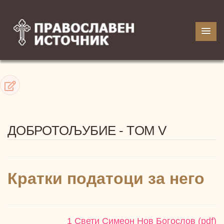
ДОБРОТОЉУБИЕ - TOM V
Кратки податоци за него
1 Свети Симеон Нов Богослов (pdf)