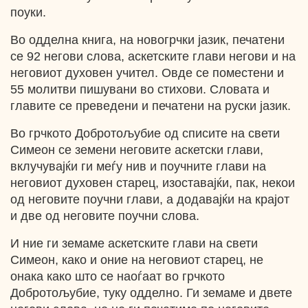
поуки.
Во одделна книга, на новогрчки јазик, печатени
се 92 негови слова, аскетските глави негови и на
неговиот духовен учител. Овде се поместени и
55 молитви пишувани во стихови. Словата и
главите се преведени и печатени на руски јазик.
Во грчкото Добротољубие од списите на свети
Симеон се земени неговите аскетски глави,
вклучувајќи ги меѓу нив и поучните глави на
неговиот духовен старец, изоставајќи, пак, некои
од неговите поучни глави, а додавајќи на крајот
и две од неговите поучни слова.
И ние ги земаме аскетските глави на свети
Симеон, како и оние на неговиот старец, не
онака како што се наоѓаат во грчкото
Добротољубие, туку одделно. Ги земаме и двете