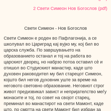
2 Свети Симеон Нов Богослов (pdf)
Свети Симеон - Нов Богослов
Свети Симеон е роден во Пафлагонија, а се
школувал во Цариград кај вујко му, кој бил во
царска служба. По завршувањето на
образованието останал и тој на работа во
царскиот дворец, но набрзо потоа оставил сѐ и
отишол во Студискиот манастир, каде што
духовен раководител му бил старецот Симеон,
којшто бил негов духовник уште за време на
неговото световно образование. Неговиот строг
живот предизвикал завист и непријателство меѓу
монасите и тој, по совет на својот старец,
преминал во манастирот на свети Мамонт, каде
што, по смртта на свети Мамонт бил избран за