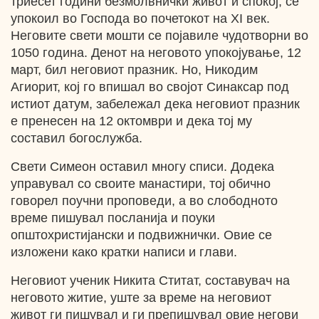
триесет години безмолвнички живот и спокој, се
упокоил во Господа во почетокот на ХI век.
Неговите свети мошти се појавиле чудотворни во
1050 година. Денот на неговото упокојување, 12
март, бил неговиот празник. Но, Никодим
Агиорит, кој го впишал во својот Синаксар под
истиот датум, забележал дека неговиот празник
е пренесен на 12 октомври и дека тој му
составил богослужба.
Свети Симеон оставил многу списи. Додека
управувал со своите манастири, тој обично
говорел поучни проповеди, а во слободното
време пишувал посланија и поуки
општохристијански и подвижнички. Овие се
изложени како кратки написи и глави.
Неговиот ученик Никита Ститат, составувач на
неговото житие, уште за време на неговиот
живот ги пишувал и ги препишувал овие негови