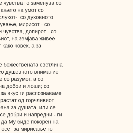
е чувства го заменува со
вањето на умот со
слухот- со духовното
дување, мирисот - со
 чувства, допирот - со
виот, на земјава живее
 како човек, а за
ме божествената светлина
 со душевното внимание
 со разумот, а со
на добри и лоши; со
 за вкус ги распознаваме
 растат од горчливиот
рана за душата, или се
се добри и напредни - ги
 да Му биде покорен на
т осет за мирисање го