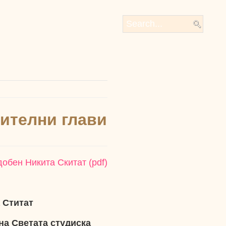
вителни глави
обен Никита Скитат (pdf)
 Ститат
на Светата студиска