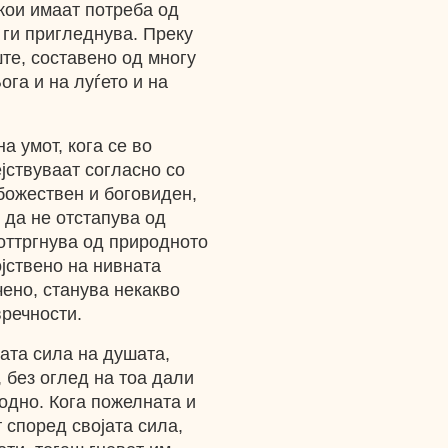
 кои имаат потреба од
 ги пригледнува. Преку
ште, составено од многу
ога и на луѓето и на
а умот, кога се во
јствуваат согласно со
 божествен и боговиден,
 да не отстапува од
оттргнува од природното
ојствено на нивната
чено, станува некакво
вречности.
ната сила на душата,
, без оглед на тоа дали
одно. Кога пожелната и
 според својата сила,