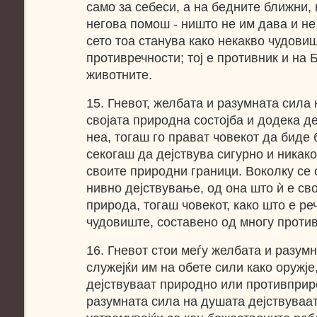
само за себеси, а на бедните ближни,
негова помош - ништо не им дава и не
сето тоа станува како некакво чудови
противречности; тој е противник и на Б
животните.
15. Гневот, желбата и разумната сила н
својата природна состојба и додека де
неа, тогаш го прават човекот да биде
секогаш да дејствува сигурно и никако
своите природни граници. Воколку се 
нивно дејствување, од она што ѝ е св
природа, тогаш човекот, како што е ре
чудовиште, составено од многу проти
16. Гневот стои меѓу желбата и разум
служејќи им на обете сили како оружје
дејствуваат природно или противприр
разумната сила на душата дејствуваат