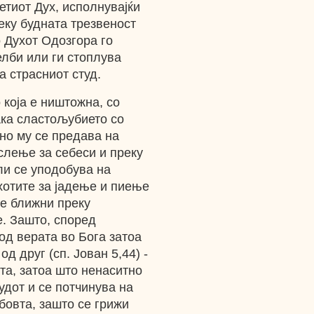
етиот Дух, исполнувајќи
реку будната трезвеност
о Духот Одозгора го
лби или ги стоплува
а страсниот студ.
 која е ништожна, со
ака сластољубието со
но му се предава на
слење за себеси и преку
ли се уподобува на
хотите за јадење и пиење
те ближни преку
. Зашто, според
од верата во Бога затоа
д друг (сп. Јован 5,44) -
та, затоа што ненаситно
дот и се потчинува на
бовта, зашто се грижи