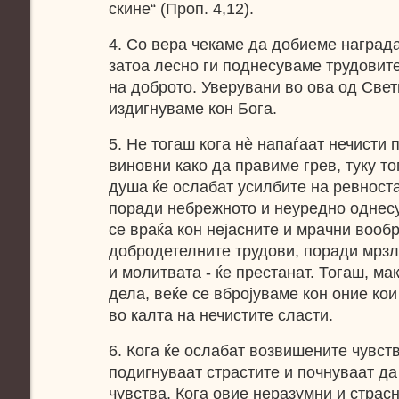
скине“ (Проп. 4,12).
4. Со вера чекаме да добиеме награда
затоа лесно ги поднесуваме трудовит
на доброто. Уверувани во ова од Свет
издигнуваме кон Бога.
5. Не тогаш кога нѐ напаѓаат нечисти 
виновни како да правиме грев, туку то
душа ќе ослабат усилбите на ревноста 
поради небрежното и неуредно однесу
се враќа кон нејасните и мрачни вообр
добродетелните трудови, поради мрзл
и молитвата - ќе престанат. Тогаш, м
дела, веќе се вбројуваме кон оние ко
во калта на нечистите сласти.
6. Кога ќе ослабат возвишените чувст
подигнуваат страстите и почнуваат да
чувства. Кога овие неразумни и страсн