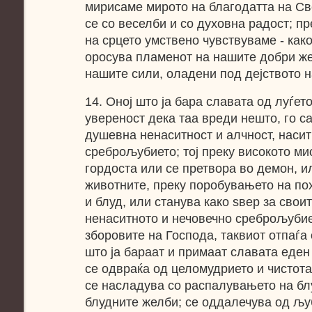
мирисаме мирото на благодатта на Св
се со веселби и со духовна радост; п
на срцето умствено чувствуваме - как
оросува пламенот на нашите добри же
нашите сили, оладени под дејството н
14. Оној што ја бара славата од луѓето
увереност дека таа вреди нешто, го с
душевна ненаситност и алчност, насит
среброљубието; тој преку високото ми
гордоста или се претвора во демон, и
животните, преку поробувањето на по
и блуд, или станува како ѕвер за свои
ненаситното и нечовечно среброљубие
зборовите на Господа, таквиот отпаѓа 
што ја бараат и примаат славата еден о
се одвраќа од целомудрието и чистота
се насладува со распалувањето на блу
блудните желби; се оддалечува од љу