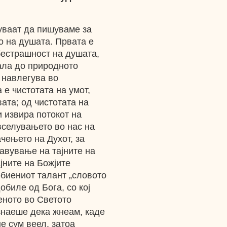
уваат да пишуваме за
о на душата. Првата е
бестрашност на душата,
нала до природното
 навлегува во
 е чистотата на умот,
ата; од чистотата на
и извира потокот на
вселувањето во нас на
чењето на Духот, за
јавување на тајните на
јните на Божјите
обиениот талант „словото
добиле од Бога, со кој
еното во Светото
 знаеше дека жнеам, каде
е сум веел, затоа