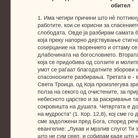
обител
1. Има четири причини што нѐ поттикн
работите, кои се корисни за спасениет
слободата. Овде ја разбирам самата 
која преку напорно дејствување стиг
соѕерцание на творението и оттаму се
длабочината на богословието. Втората
која се придобива од солзите и молитв
умот се раѓаат благодатните зборови 
спасоносните разбирања. Третата е - 
Света Троица, од Која произлегува зра
полза на секого од очистените, за при
небесното царство и за раскривање та
сокровишта на душата. Четвртата е д
на мудроста“ (1. Кор. 12,8), кој сме го 
сме задолжени пред Бога, според реч
евангелие: „Лукав и мрзлив слуго! Ти
што не сум сеел, и собирам каде што н