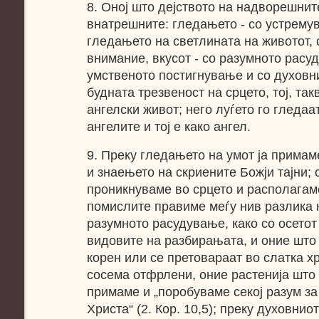
8. Оној што дејството на надворешнит
внатрешните: гледањето - со устрему
гледањето на светлината на животот, 
внимание, вкусот - со разумното расу
умственото постигнување и со духовни
будната трезвеност на срцето, тој, так
ангелски живот; него луѓето го гледаат
ангелите и тој е како ангел.
9. Преку гледањето на умот ја прима
и знаењето на скриените Божји тајни;
проникнуваме во срцето и располагаме
помислите правиме меѓу нив разлика 
разумното расудување, како со осетот
видовите на разбирањата, и оние што
корен или се претовараат во слатка х
сосема отфрлени, оние растенија што 
примаме и „поробуваме секој разум за
Христа“ (2. Кор. 10,5); преку духовнио