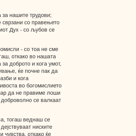
 за нашите трудови;
е сврзани со правењето
иот Дух - со љубов се
помисли - со тоа не сме
гаш, откако во нашата
за доброто и кога умот,
вање, ќе почне пак да
азби и кога
ивоста во богомислието
акар да не правиме лоши
и доброволно се валкаат
ва, тогаш веднаш се
 дејствуваат ниските
и чувства, откако ќе