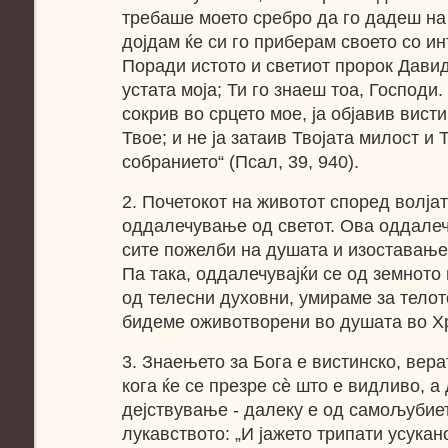
требаше моето сребро да го дадеш на т
дојдам ќе си го приберам своето со инт
Поради истото и светиот пророк Давид
устата моја; Ти го знаеш тоа, Господи.
сокрив во срцето мое, ја објавив вист
Твое; и не ја затаив Твојата милост и 
собранието“ (Псал, 39, 940).
2. Почетокот на животот според волјат
оддалечување од светот. Ова оддале
сите пожелби на душата и изоставање
Па така, оддалечувајќи се од земното
од телесни духовни, умираме за телото
бидеме оживотворени во душата во Хр
3. Знаењето за Бога е вистинско, вер
кога ќе се презре сѐ што е видливо, 
дејствување - далеку е од самољубиет
лукавството: „И јажето трипати усукан