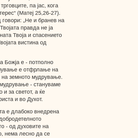
рговците, па јас, кога
ерес“ (Матеј 25,26-27).
 говори: „Не и бранев на
 Твојата правда не ја
ината Твоја и спасението
Твојата вистина од
а Божја е - потполно
чување е отфрлање на
 на земното мудрување.
 мудрување - стануваме
 и за светот, а ќе
иста и во Духот.
ата е длабоко внедрена
а добродетелното
о - од духовите на
о, нема лесно да се