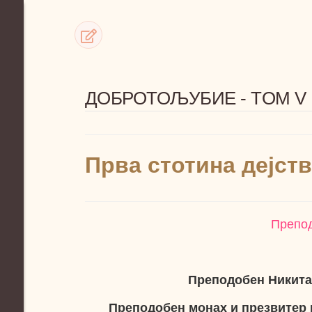
ДОБРОТОЉУБИЕ - TOM V
Прва стотина дејст
Препод
Преподобен Никита
Преподобен монах и презвитер 