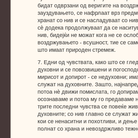
бидат одврзани од веригите на воздр
зауздувањето, се нафрлаат врз предме
хранат со нив и се насладуваат со нив
сѐ додека продолжуваат да се наситу
нив, бидејќи не можат кога не се осло
воздржувањето - всушност, тие се сам
што имаат природен стремеж.
7. Едни од чувствата, како што се гле
духовни и се повозвишени и погосподст
мирисот и допирот - се недуховни; им
служат на духовните. Зашто, најнапре
потоа нѐ движи помислата, го допира
осознаваме и потоа му го предаваме на
трите последни чувства се повеќе жив
духовните; со нив главно се служат ж
кои се ненаситни и похотливи, и дење
полнат со храна и невоздржливо тежн