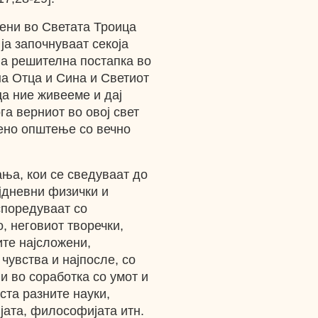
тени во Светата Троица
 ја започнуваат секоја
оја решителна постапка во
на Отца и Сина и Светиот
ца ние живееме и дај
га верниот во овој свет
жено општење со вечно
ња, кои се сведуваат до
ојдневни физички и
споредуваат со
, неговиот творечки,
ите најсложени,
чувства и најпосле, со
и во соработка со умот и
ста разните науки,
ијата, философијата итн.