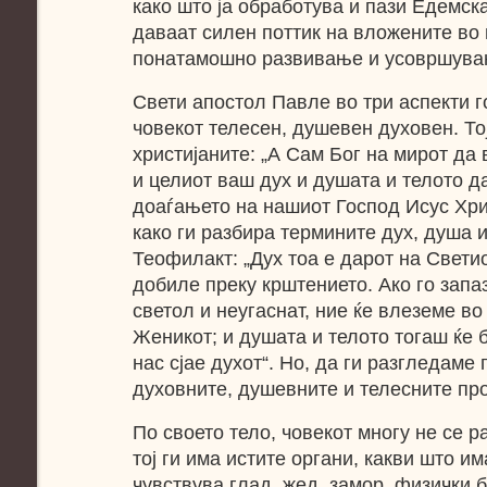
како што ја обработува и пази Едемскат
даваат силен поттик на вложените во 
понатамошно развивање и усовршува
Свети апостол Павле во три аспекти г
човекот телесен, душевен духовен. То
христијаните: „А Сам Бог на мирот да 
и целиот ваш дух и душата и телото да
доаѓањето на нашиот Господ Исус Хрис
како ги разбира термините дух, душа 
Теофилакт: „Дух тоа е дарот на Светиот
добиле преку крштението. Ако го запа
светол и неугаснат, ние ќе влеземе во 
Женикот; и душата и телото тогаш ќе 
нас сјае духот“. Но, да ги разгледаме 
духовните, душевните и телесните про
По своето тело, човекот многу не се р
тој ги има истите органи, какви што им
чувствува глад, жед, замор, физички 