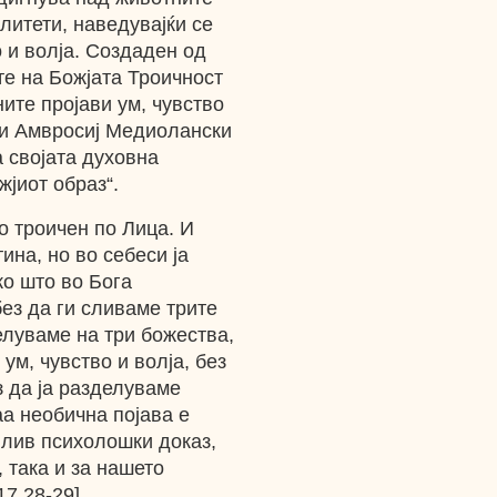
литети, наведувајќи се
о и волја. Создаден од
те на Божјата Троичност
ните пројави ум, чувство
ети Амвросиј Медиолански
 својата духовна
жјиот образ“.
о троичен по Лица. И
ина, но во себеси ја
ко што во Бога
без да ги сливаме трите
елуваме на три божества,
ум, чувство и вoлјa, без
з да ја разделуваме
а необична појава е
нлив психолошки доказ,
 така и за нашето
7,28-29].