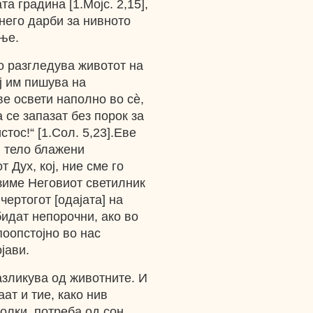
а градина [1.Мојс. 2,15],
него дарби за нивното
ње.
о разгледува животот на
ј им пишува на
ве освети наполно во сѐ,
 се запазат без порок за
тос!“ [1.Сол. 5,23].Еве
и тело блажени
 Дух, кој, ние сме го
зиме Неговиот светилник
чертогот [одајата] на
бидат непорочни, ако во
поопстојно во нас
јави.
азликува од животните. И
аат и тие, како нив
болки, потреба од сон