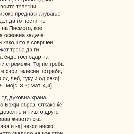
своите телесни
 високо предназначување
цел да го постигне
 на Писмото, кое
та основна задача-
и како што е совршен
екот треба да ги
а биде господар на
ни стремежи. Тој не треба
те свои телесни потреби,
од леб, туку и од секој
 Мојс. 8,3; Мат. 4,4].
 од духовна храна,
о Божји образ. Откако ќе
задоволно и ништо друго
 оваа животинска
ава и кај некои ниско
ното скалило на кое стои