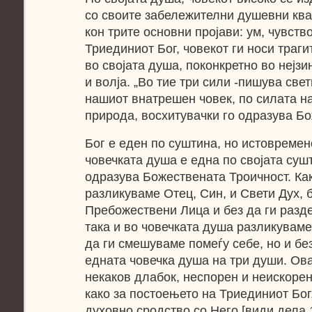
со своите забележителни душевни ква
кон трите основни пројави: ум, чувств
Триединиот Бог, човекот ги носи траги
во својата душа, поконкретно во нејзи
и волја. „Во тие три сили -пишува св
нашиот внатрешен човек, по силата на
природа, восхитувачки го одразува Бо
Бог е еден по суштина, но истовремен
човечката душа е една по својата сушт
одразува Божествената Троичност. Ка
разликуваме Отец, Син, и Свети Дух, 
Пребожествени Лица и без да ги разд
така и во човечката душа разликуваме 
да ги смешуваме помеѓу себе, но и бе
едната човечка душа на три души. Ова
некаков длабок, неспорен и неискоре
како за постоењето на Триединиот Бог,
духовно сродство со Него [види дела 1