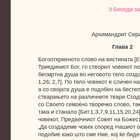
3 Беседи за
Архимандрит Се
Глава 2
Богооткриеното слово на вистината [Е
Триединиот Бог, го створил човекот п
бесмртна душа во неговото тело созда
1,26; 2,7]. По тело човекот е сличен 
а со својата душа е подобен на бесте
стварањето на различните твари Созд
со Своето семоќно творечко слово, та
така и станало [Бит.1,З,7,9,11,15,20,2
човекот, Предвечниот Совет на Божес
„Да создадеме човек според Нашиот о
подобие како што сме Ние, кој ќе бид