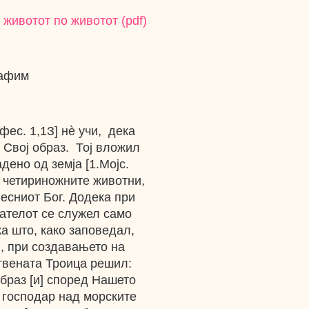
 животот по животот (pdf)
рафим
фес. 1,1З] нѐ учи, дека
о Свој образ. Тој вложил
дено од земја [1.Мојс.
на четириножните животни,
лесниот Бог. Додека при
ателот се служел само
ка што, како заповедал,
4], при создавањето на
твената Троица решил:
браз [и] според Нашето
е господар над морските