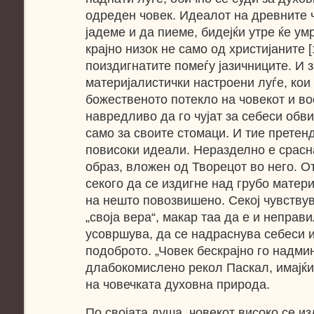
одреден човек. Идеалот на древните 
јадеме и да пиеме, бидејќи утре ќе ум
крајно низок не само од христијаните [1
поиздигнатите помеѓу јазичниците. И 
материјалистички настроени луѓе, кои
божественото потекло на човекот и во
навредливо да го чујат за себеси обв
само за своите стомаци. И тие претен
повисоки идеали. Неразделно е срасна
образ, вложен од Творецот во него. О
секого да се издигне над грубо матер
на нешто повозвишено. Секој чувствув
„своја вера“, макар таа да е и неправи
усовршува, да се надраснува себеси и
подоброто. „Човек бескрајно го надми
длабокомислено рекол Паскал, имајќи
на човечката духовна природа.
По својата душа, човекот високо се и