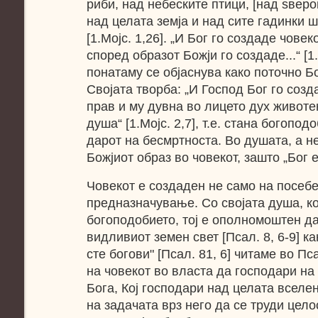
риби, над небеските птици, [над ѕверо
над целата земја и над сите гадинки ш
[1.Мојс. 1,26]. „И Бог го создаде чове
според образот Божји го создаде...“ [1
понатаму се објаснува како поточно Б
Својата творба: „И Господ Бог го созд
прав и му дувна во лицето дух животе
душа“ [1.Мојс. 2,7], т.е. стана богопод
дарот на бесмртноста. Во душата, а не
Божјиот образ во човекот, зашто „Бог е 
Човекот е создаден не само на посебе
предназначување. Со својата душа, ко
богоподобието, тој е ополномоштен д
видливиот земен свет [Псал. 8, 6-9] ка
сте богови" [Псал. 81, 6] читаме во П
на човекот во власта да господари на
Бога, Кој господари над целата вселе
на задачата врз него да се труди цел