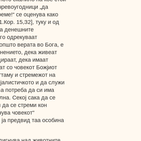
чревоугодници „да
реме!“ се оценува како
.Кор. 15,З2], туку и од
за денешните
 го одрекуваат
општо верата во Бога, е
инението, дека живеат
дираат, дека имаат
т со човекот Божјиот
ттаму и стремежот на
ијалистичкото и да служи
а потреба да си има
лна. Секој сака да се
 да се стреми кон
нува човекот"
 ја предвид таа особина
здигнува над животните