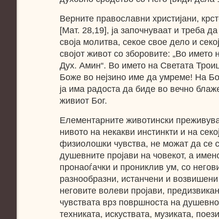
Верните православни христијани, крс
[Мат. 28,19], ја започнуваат и треба да
своја молитва, секое свое дело и сек
својот живот со зборовите: „Во името 
Дух. Амин“. Bo името на Светата Трои
Боже во нејзино име да умреме! На Бо
ја има радоста да биде во вечно бла
живиот Бог.
Елементарните животински преживува
нивото на некакви инстинкти и на сек
физиолошки чувства, не можат да се 
душевните пројави на човекот, а имено
пронаоѓачки и прониклив ум, со негов
разнообразни, истанчени и возвишени 
неговите волеви пројави, предизвикан
чувствата врз површноста на душевно
техниката, искуствата, музиката, поез