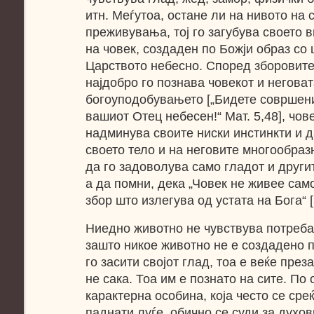
итн. Меѓутоа, остане ли на нивото на 
преживувања, тој го загубува своето
на човек, создаден по Божји образ со 
Царството небесно. Според зборовите
најдобро го познава човекот и негова
богоуподобувањето [„Бидете совршен
вашиот Отец небесен!“ Мат. 5,48], чов
надминува своите ниски инстинкти и д
своето тело и на неговите многообраз
да го задоволува само гладот и други
а да помни, дека „Човек не живее само 
збор што излегува од устата на Бога“ [5.
Ниедно животно не чувствува потреба
зашто никое животно не е создадено п
го засити својот глад, тоа е веќе пре
не сака. Тоа им е познато на сите. По
карактерна особина, која често се среќ
паднати луѓе, обично се суди за духов