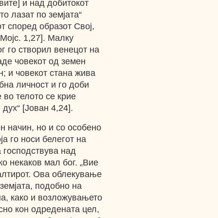
вите] и над добитокот
то лазат по земјата“
кот според образот Свој,
.Мојс. 1,27]. Малку
ог го створил венецот на
аде човекот од земен
н; и човекот стана жива
обна личност и го доби
 во телото се крие
дух“ [Јован 4,24].
н начин, но и со особено
ја го носи белегот на
а господствува над
ко некаков мал бог. „Вие
салтирот. Ова облекување
 земјата, подобно на
на, како и возложувањето
осно кон одредената цел,