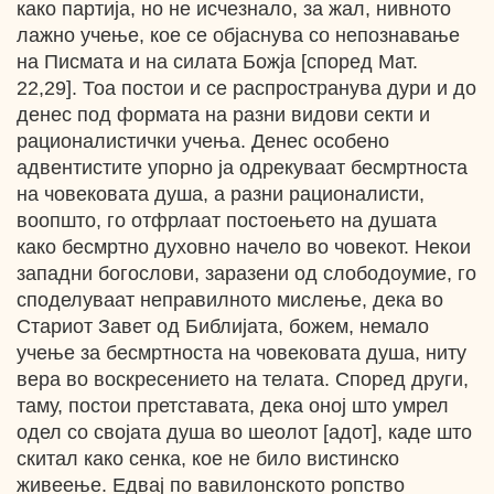
како партија, но не исчезнало, за жал, нивното
лажно учење, кое се објаснува со непознавање
на Писмата и на силата Божја [според Мат.
22,29]. Тоа постои и се распространува дури и до
денес под формата на разни видови секти и
рационалистички учења. Денес особено
адвентистите упорно ја одрекуваат бесмртноста
на човековата душа, а разни рационалисти,
воопшто, го отфрлаат постоењето на душата
како бесмртно духовно начело во човекот. Некои
западни богослови, заразени од слободоумие, го
споделуваат неправилното мислење, дека во
Стариот Завет од Библијата, божем, немало
учење за бесмртноста на човековата душа, ниту
вера во воскресението на телата. Според други,
таму, постои претставата, дека оној што умрел
одел со својата душа во шеолот [адот], каде што
скитал како сенка, кое не било вистинско
живеење. Едвај по вавилонското ропство