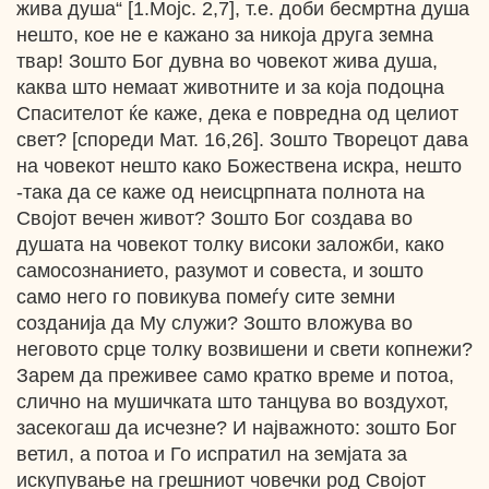
жива душа“ [1.Мојс. 2,7], т.е. доби бесмртна душа
нешто, кое не е кажано за никоја друга земна
твар! Зошто Бог дувна во човекот жива душа,
каква што немаат животните и за која подоцна
Спасителот ќе каже, дека е повредна од целиот
свет? [спореди Мат. 16,26]. Зошто Творецот дава
на човекот нешто како Божествена искра, нешто
-така да се каже од неисцрпната полнота на
Својот вечен живот? Зошто Бог создава во
душата на човекот толку високи заложби, како
самосознанието, разумот и совеста, и зошто
само него го повикува помеѓу сите земни
созданија да Му служи? Зошто вложува во
неговото срце толку возвишени и свети копнежи?
Зарем да преживее само кратко време и потоа,
слично на мушичката што танцува во воздухот,
засекогаш да исчезне? И најважното: зошто Бог
ветил, а потоа и Го испратил на земјата за
искупување на грешниот човечки род Својот