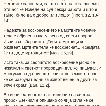
Неговите заповеди, зашто сето тоа е за човекот;
оти Бог ќе Изведе на суд секоја работа и што е
тајно, било да е добро или лошо“ [Проп. 12, 13-
14].
Надежта за воскресението на мртвите човечки
тела е објавена многу јасно од свети пророк
Исаија со зборовите: „Твоите мртовци ќе
оживеат, мртвите тела ќе воскреснат... и земјата
ќе ги даде мртовците!” [Иса. 26,19].
Исто така, за сеопштото воскресение јасно се
искажал и светиот пророк Даниил, кој пишува: „И
многумина од оние што спијат во земниот прав
ќе се разбудат едни за живот вечен, а други за
вечен срам“ [Дан. 12,2].
Во величественото, пак, видение на светиот
пророк Езекиил е опишано со чија сила ќе се