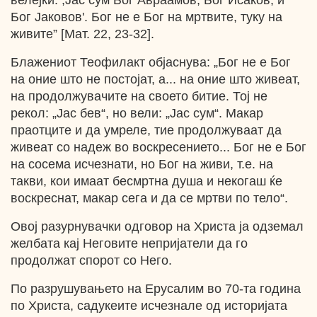
велејќи: ,Јас сум Бог Авраамов, Бог Исаков, и
Бог Јаковов'. Бог не е Бог на мртвите, туку на
живите” [Мат. 22, 23-32].
Блажениот Теофилакт објаснува: „Бог не е Бог
на оние што не постојат, а... на оние што живеат,
на продолжувачите на своето битие. Тој не
рекол: „Јас бев“, но вели: „Јас сум“. Макар
праотците и да умреле, тие продолжуваат да
живеат со надеж во воскресението... Бог не е Бог
на сосема исчезнати, но Бог на живи, т.е. на
такви, кои имаат бесмртна душа и некогаш ќе
воскреснат, макар сега и да се мртви по тело“.
Овој разурнувачки одговор на Христа ја одземал
желбата кај Неговите непријатели да го
продолжат спорот со Него.
По разрушувањето на Ерусалим во 70-та година
по Христа, садукеите исчезнале од историјата