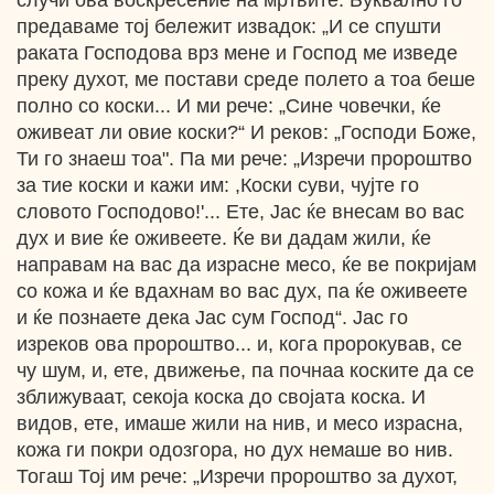
случи ова воскресение на мртвите. Буквално го
предаваме тој бележит извадок: „И се спушти
раката Господова врз мене и Господ ме изведе
преку духот, ме постави среде полето а тоа беше
полно со коски... И ми рече: „Сине човечки, ќе
оживеат ли овие коски?“ И реков: „Господи Боже,
Ти го знаеш тоа". Па ми рече: „Изречи пророштво
за тие коски и кажи им: ,Коски суви, чујте го
словото Господово!'... Ете, Јас ќе внесам во вас
дух и вие ќе оживеете. Ќе ви дадам жили, ќе
направам на вас да израсне месо, ќе ве покријам
со кожа и ќе вдахнам во вас дух, па ќе оживеете
и ќе познаете дека Јас сум Господ“. Јас го
изреков ова пророштво... и, кога пророкував, се
чу шум, и, ете, движење, па почнаа коските да се
зближуваат, секоја коска до својата коска. И
видов, ете, имаше жили на нив, и месо израсна,
кожа ги покри одозгора, но дух немаше во нив.
Тогаш Тој им рече: „Изречи пророштво за духот,