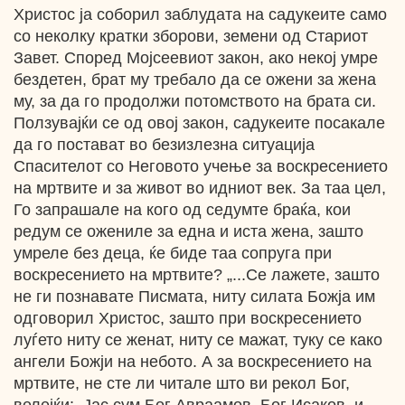
Христос ја соборил заблудата на садукеите само
со неколку кратки зборови, земени од Стариот
Завет. Според Мојсеевиот закон, ако некој умре
бездетен, брат му требало да се ожени за жена
му, за да го продолжи потомството на брата си.
Ползувајќи се од овој закон, садукеите посакале
да го постават во безизлезна ситуација
Спасителот со Неговото учење за воскресението
на мртвите и за живот во идниот век. За таа цел,
Го запрашале на кого од седумте браќа, кои
редум се ожениле за една и иста жена, зашто
умреле без деца, ќе биде таа сопруга при
воскресението на мртвите? „...Се лажете, зашто
не ги познавате Писмата, ниту силата Божја им
одговорил Христос, зашто при воскресението
луѓето ниту се женат, ниту се мажат, туку се како
ангели Божји на небото. А за воскресението на
мртвите, не сте ли читале што ви рекол Бог,