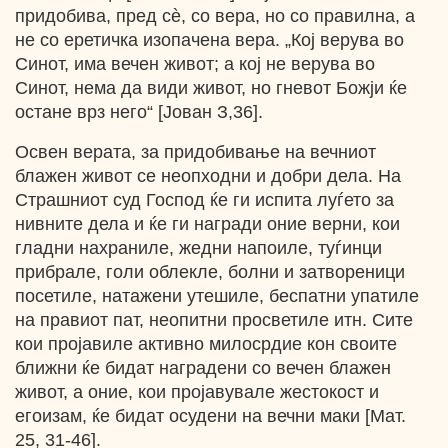
придобива, пред сѐ, со вера, но со правилна, a
не со еретичка изопачена вера. „Кој верува во
Синот, има вечен живот; а кој не верува во
Синот, нема да види живот, но гневот Божји ќе
остане врз него“ [Јован З,36].
Освен верата, за придобивање на вечниот
блажен живот се неопходни и добри дела. На
Страшниот суд Господ ќе ги испита луѓето за
нивните дела и ќе ги награди оние верни, кои
гладни нахраниле, жедни напоиле, туѓинци
прибрале, голи облекле, болни и затвореници
посетиле, натажени утешиле, беспатни упатиле
на правиот пат, неопитни просветиле итн. Сите
кои пројавиле активно милосрдие кон своите
ближни ќе бидат наградени со вечен блажен
живот, а оние, кои пројавувале жестокост и
егоизам, ќе бидат осудени на вечни маки [Мат.
25, 31-46].