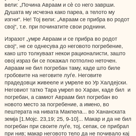
вели: „Почина Авраам и сѐ со него заврши.
Душата му исчезна како пареа, a телото му
изгни“. Не! Тој вели: „Авраам се прибра во родот
свој“, т.е. при починатите свои роднини.
Изразот „умре Авраам и се прибра во родот
свој“, не се однесува до неговото погребение,
како што толкуваат некои рационалисти, зашто
овој израз би се покажал потполно неточен.
Авраам не бил погребан таму, каде што биле
гробовите на неговите луѓе. Неговите
прадедовци живееле и умреле во Ур Халдејски.
Неговиот татко Тара умрел во Харан, каде бил и
погребан, а самиот Авраам бил погребан во
новото место за погребение, a имено, во
пештерата на нивата Макпела... во Хананската
земја [1.Мојс. 23,19; 25, 9-10]... Макар и да не бил
погребан при своите луѓе, тој, сепак, се прибрал
при нив; макар неговото тело да не почивало кај