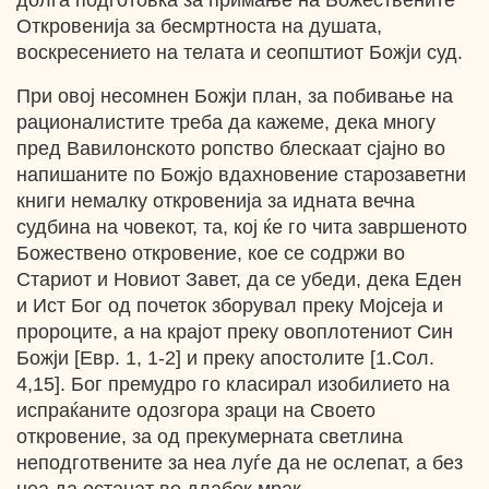
долга подготовка за примање на Божествените
Откровенија за бесмртноста на душата,
воскресението на телата и сеопштиот Божји суд.
При овој несомнен Божји план, за побивање на
рационалистите треба да кажеме, дека многу
пред Вавилонското ропство блескаат сјајно во
напишаните по Божјо вдахновение старозаветни
книги немалку откровенија за идната вечна
судбина на човекот, та, кој ќе го чита завршеното
Божествено откровение, кое се содржи во
Стариот и Новиот Завет, да се убеди, дека Еден
и Ист Бог од почеток зборувал преку Мојсеја и
пророците, а на крајот преку овоплотениот Син
Божји [Eвp. 1, 1-2] и преку апостолите [1.Сол.
4,15]. Бог премудро го класирал изобилието на
испраќаните одозгора зраци на Своето
откровение, за од прекумерната светлина
неподготвените за неа луѓе да не ослепат, а без