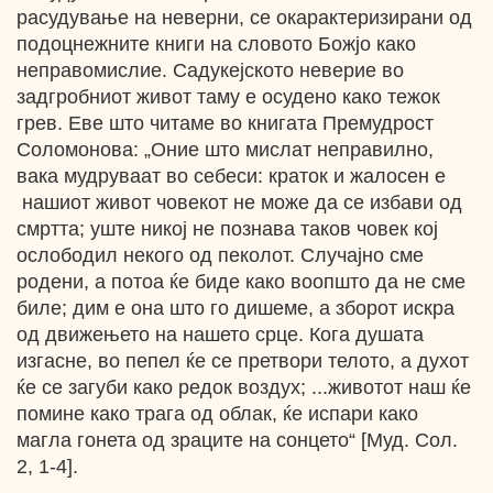
расудување на неверни, се окарактеризирани од
подоцнежните книги на словото Божјо како
неправомислие. Садукејското неверие во
задгробниот живот таму e осудено како тежок
грев. Еве што читаме во книгата Премудрост
Соломонова: „Оние што мислат неправилно,
вака мудруваат во себеси: краток и жалосен е
нашиот живот човекот не може да се избави од
смртта; уште никој не познава таков човек кој
ослободил некого од пеколот. Случајно сме
родени, а потоа ќе биде како воопшто да не сме
биле; дим е она што го дишеме, а зборот искра
од движењето на нашето срце. Кога душата
изгасне, во пепел ќе се претвори телото, а духот
ќе се загуби како редок воздух; ...животот наш ќе
помине како трага од облак, ќе испари како
магла гонета од зраците на сонцето“ [Муд. Сол.
2, 1-4].