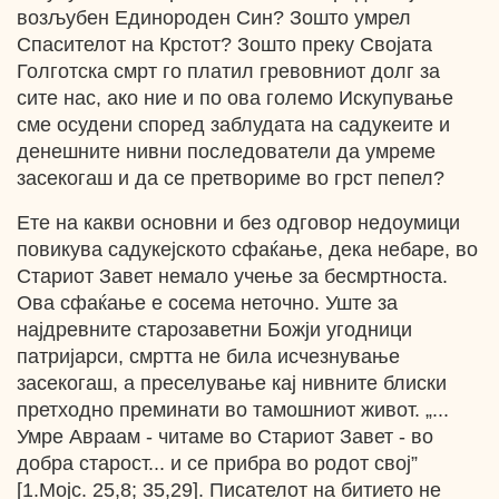
возљубен Единороден Син? Зошто умрел
Спасителот на Крстот? Зошто преку Својата
Голготска смрт го платил гревовниот долг за
сите нас, ако ние и по ова големо Искупување
сме осудени според заблудата на садукеите и
денешните нивни последователи да умреме
засекогаш и да се претвориме во грст пепел?
Ете на какви основни и без одговор недоумици
повикува садукејското сфаќање, дека небаре, во
Стариот Завет немало учење за бесмртноста.
Ова сфаќање е сосема неточно. Уште за
најдревните старозаветни Божји угодници
патријарси, смртта не била исчезнување
засекогаш, а преселување кај нивните блиски
претходно преминати во тамошниот живот. „...
Умре Авраам - читаме во Стариот Завет - во
добра старост... и се прибра во родот свој”
[1.Мојс. 25,8; 35,29]. Писателот на битието не