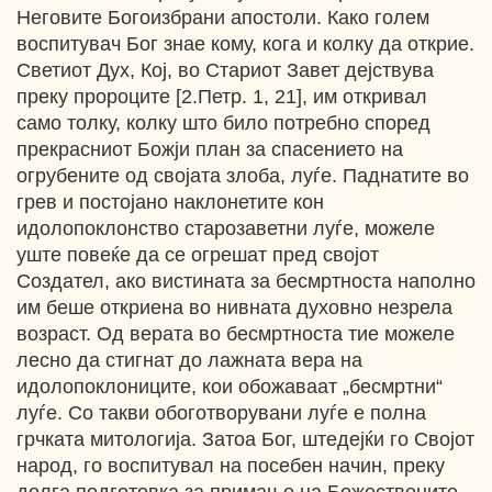
Неговите Богоизбрани апостоли. Како голем
воспитувач Бог знае кому, кога и колку да открие.
Светиот Дух, Кој, во Стариот Завет дејствува
преку пророците [2.Петр. 1, 21], им откривал
само толку, колку што било потребно според
прекрасниот Божји план за спасението на
огрубените од својата злоба, луѓе. Паднатите во
грев и постојано наклонетите кон
идолопоклонство старозаветни луѓе, можеле
уште повеќе да се огрешат пред својот
Создател, ако вистината за бесмртноста наполно
им беше откриена во нивната духовно незрела
возраст. Од верата во бесмртноста тие можеле
лесно да стигнат до лажната вера на
идолопоклониците, кои обожаваат „бесмртни“
луѓе. Со такви обоготворувани луѓе е полна
грчката митологија. Затоа Бог, штедејќи го Својот
народ, го воспитувал на посебен начин, преку