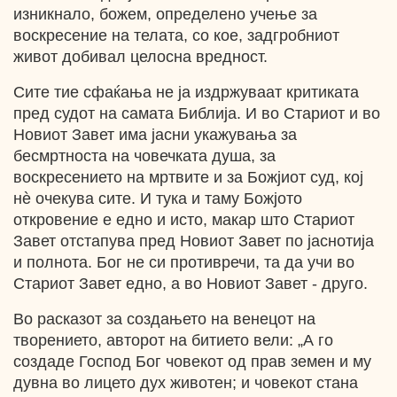
изникнало, божем, определено учење за
воскресение на телата, со кое, задгробниот
живот добивал целосна вредност.
Сите тие сфаќања не ја издржуваат критиката
пред судот на самата Библија. И во Стариот и во
Новиот Завет има јасни укажувања за
бесмртноста на човечката душа, за
воскресението на мртвите и за Божјиот суд, кој
нѐ очекува сите. И тука и таму Божјото
откровение е едно и исто, макар што Стариот
Завет отстапува пред Новиот Завет по јаснотија
и полнота. Бог не си противречи, та да учи во
Стариот Завет едно, а во Новиот Завет - друго.
Во расказот за создањето на венецот на
творението, авторот на битието вели: „А го
создаде Господ Бог човекот од прав земен и му
дувна во лицето дух животен; и човекот стана