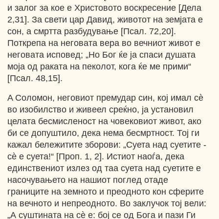
и залог за кое е Христовото воскресение [Дела
2,31]. За свети цар Давид, животот на земјата е
сон, а смртта разбудување [Псал. 72,20].
Поткрепа на неговата вера во вечниот живот е
неговата исповед; „Но Бог ќе ја спаси душата
моја од раката на пеколот, кога ќе ме прими“
[Псал. 48,15].
A Соломон, неговиот премудар син, кој имал cѐ
во изобилство и живеел среќно, ја установил
целата бесмисленост на човековиот живот, ако
би се допуштило, дека нема бесмртност. Тој ги
кажал бележитите зборови: „Суета над суетите -
сѐ е суета!“ [Проп. 1, 2]. Истиот наоѓа, дека
единствениот излез од таа суета над суетите е
насочувањето на нашиот поглед отаде
границите на земното и преодното кон сферите
на вечното и непреодното. Во заклучок тој вели:
„А суштината на сѐ е: бој се од Бога и пази Ги