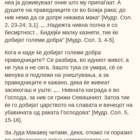
неа ја доживуваат оние што му припаѓаат. А
душите на праведниците се во Божја рака; до
нив нема да се допре никаква мака“ [Мудр. Сол.
2, 23-24; 3,1]. „...Надежта нивна полна е со
бесмртност... Бидејќи малку казнети, тие ќе
добијат големи добра" [Мудр. Сол. 3, 4-5].
Кога и каде ќе добијат големи добра
праведниците? Се разбира, во идниот живот, а
не тука и не сега. Зашто тука се умира, сѐ се
менува и подлежи на уништувања, а за
праведниците е кажано, дека ќе живеат
засекогаш и уште: „... Нивната награда е во
Господа, за нив се грижи Севишниот. Затоа тие
ќе го добијат царството на славата и венецот на
убавината од раката Господова“ [Мудр. Сол. 5,
15-16].
За Јуда Макавеј читаме, дека, откако ги поразил