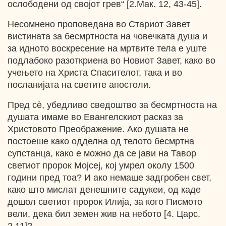
ослободени од својот грев“ [2.Мак. 12, 43-45].
Несомнено проповедана во Стариот Завет
вистината за бесмртноста на човечката душа и
за идното воскресение на мртвите тела е уште
подлабоко разоткриена во Новиот Завет, како во
учењето на Христа Спасителот, така и во
посланијата на светите апостоли.
Пред сѐ, убедливо сведоштво за бесмртноста на
душата имаме во Евангелскиот расказ за
Христовото Преображение. Ако душата не
постоеше како одделна од телото бесмртна
супстанца, како е можно да се јави на Тавор
светиот пророк Мојсеј, кој умрел околу 1500
години пред тоа? И ако немаше задгробен свет,
како што мислат денешните садукеи, од каде
дошол светиот пророк Илија, за кого Писмото
вели, дека бил земен жив на небото [4. Царс.