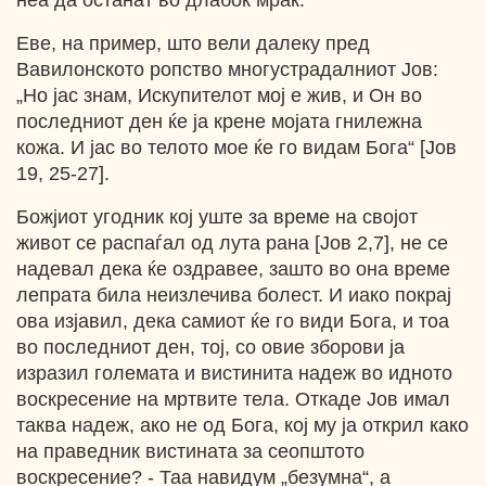
неа да останат во длабок мрак.
Еве, на пример, што вели далеку пред
Вавилонското ропство многустрадалниот Јов:
„Но јас знам, Искупителот мој е жив, и Он во
последниот ден ќе ја крене мојата гнилежна
кожа. И јас во телото мое ќе го видам Бога“ [Јов
19, 25-27].
Божјиот угодник кој уште за време на својот
живот се распаѓал од лута рана [Јов 2,7], не се
надевал дека ќе оздравее, зашто во она време
лепрата била неизлечива болест. И иако покрај
ова изјавил, дека самиот ќе го види Бога, и тоа
во последниот ден, тој, со овие зборови ја
изразил големата и вистинита надеж во идното
воскресение на мртвите тела. Откаде Јов имал
таква надеж, ако не од Бога, кој му ја открил како
на праведник вистината за сеопштото
воскресение? - Таа навидум „безумна“, а