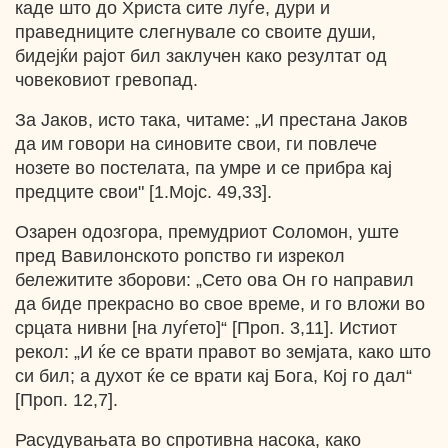
каде што до Христа сите луѓе, дури и
праведниците слегнувале со своите души,
бидејќи рајот бил заклучен како резултат од
човековиот гревопад.
За Јаков, исто така, читаме: „И престана Јаков
да им говори на синовите свои, ги повлече
нозете во постелата, па умре и се прибра кај
предците свои" [1.Мојс. 49,33].
Озарен одозгора, премудриот Соломон, уште
пред Вавилонското ропство ги изрекол
бележитите зборови: „Сето ова Он го направил
да биде прекрасно во свое време, и го вложи во
срцата нивни [на луѓето]“ [Проп. 3,11]. Истиот
рекол: „И ќе се врати правот во земјата, како што
си бил; а духот ќе се врати кај Бога, Кој го дал“
[Проп. 12,7].
Расудувањата во спротивна насока, како