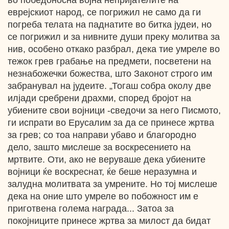
во победоносна војна непријателите на
еврејскиот народ, се погрижил не само да ги
погреба телата на паднатите во битка јудеи, но
се погрижил и за нивните души преку молитва за
нив, особено откако разбрал, дека тие умреле во
тежок грев грабање на предмети, посветени на
незнабожечки божества, што Законот строго им
забранувал на јудеите. „Тогаш собра околу две
илјади сребрени драхми, според бројот на
убиените свои војници -сведочи за него Писмото,
ги испрати во Ерусалим за да се принесе жртва
за грев; со тоа направи убаво и благородно
дело, зашто мислеше за воскресението на
мртвите. Оти, ако не веруваше дека убиените
војници ќе воскреснат, ќе беше неразумна и
залудна молитвата за умрените. Но тој мислеше
дека на оние што умреле во побожност им е
приготвена голема награда... Затоа за
покојниците принесе жртва за милост да бидат