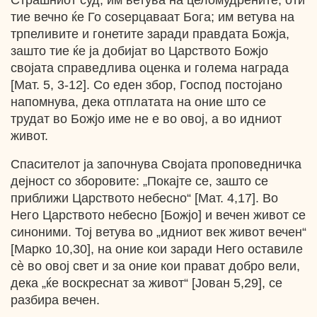
Страшниот суд; им ветува на целомудрените, оти
тие вечно ќе Го соѕерцаваат Бога; им ветува на
трпеливите и гонетите заради правдата Божја,
зашто тие ќе ја добијат во Царството Божјо
својата справедлива оценка и голема награда
[Мат. 5, 3-12]. Со еден збор, Господ постојано
напомнува, дека отплатата на оние што се
трудат во Божјо име не е во овој, а во идниот
живот.
Спасителот ја започнува Својата проповедничка
дејност со зборовите: „Покајте се, зашто се
приближи Царството небесно“ [Мат. 4,17]. Во
Него Царството небесно [Божјо] и вечен живот се
синоними. Тој ветува во „идниот век живот вечен“
[Марко 10,30], на оние кои заради Него оставиле
сѐ во овој свет и за оние кои прават добро вели,
дека „ќе воскреснат за живот“ [Јован 5,29], се
разбира вечен.