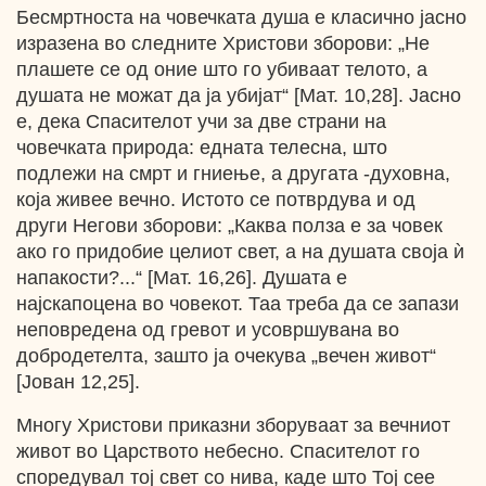
Бесмртноста на човечката душа е класично јасно
изразена во следните Христови зборови: „Не
плашете се од оние што го убиваат телото, а
душата не можат да ја убијат“ [Мат. 10,28]. Јасно
е, дека Спасителот учи за две страни на
човечката природа: едната телесна, што
подлежи на смрт и гниење, a другата -духовна,
која живее вечно. Истото се потврдува и од
други Негови зборови: „Каква полза е за човек
ако го придобие целиот свет, a на душата своја ѝ
напакости?...“ [Мат. 16,26]. Душата е
најскапоцена во човекот. Таа треба да се запази
неповредена од гревот и усовршувана во
добродетелта, зашто ја очекува „вечен живот“
[Јован 12,25].
Многу Христови приказни зборуваат за вечниот
живот во Царството небесно. Спасителот го
споредувал тој свет со нива, каде што Тој сее