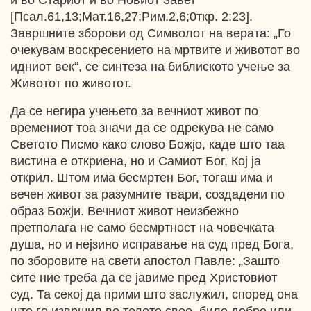
и во Стариот и во Новиот 3авет
[Псал.61,13;Мат.16,27;Рим.2,6;0ткр. 2:23].
Завршните зборови од Символот на верата: „Го
очекувам воскресението на мртвите и животот во
идниот век“, се синтеза на библиското учење за
Животот по животот.
Да се негира учењето за вечниот живот по
времениот тоа значи да се одрекува не само
Светото Писмо како слово Божјо, каде што таа
вистина е откриена, но и Самиот Бог, Кој ја
открил. Штом има бесмртен Бог, тогаш има и
вечен живот за разумните твари, создадени по
образ Божји. Вечниот живот неизбежно
претполага не само бесмртност на човечката
душа, но и нејзино исправање на суд пред Бога,
по зборовите на свети апостол Павле: „Зашто
сите ние треба да се јавиме пред Христовиот
суд. Та секој да прими што заслужил, според она