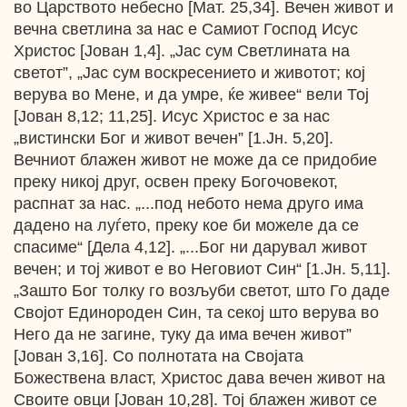
во Царството небесно [Мат. 25,34]. Вечен живот и
вечна светлина за нас е Самиот Господ Исус
Христос [Јован 1,4]. „Јас сум Светлината на
светот”, „Јас сум воскресението и животот; кој
верува во Мене, и да умре, ќе живее“ вели Тој
[Јован 8,12; 11,25]. Исус Христос е за нас
„вистински Бог и живот вечен” [1.Јн. 5,20].
Вечниот блажен живот не може да се придобие
преку никој друг, освен преку Богочовекот,
распнат за нас. „...под небото нема друго има
дадено на луѓето, преку кое би можеле да се
спасиме“ [Дела 4,12]. „...Бог ни дарувал живот
вечен; и тој живот е во Неговиот Син“ [1.Јн. 5,11].
„Зашто Бог толку го возљуби светот, што Го даде
Својот Единороден Син, та секој што верува во
Него да не загине, туку да има вечен живот”
[Јован 3,16]. Со полнотата на Својата
Божествена власт, Христос дава вечен живот на
Своите овци [Јован 10,28]. Тој блажен живот се