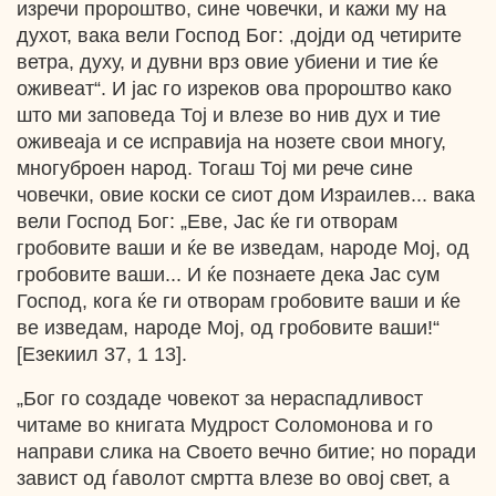
изречи пророштво, сине човечки, и кажи му на
духот, вака вели Господ Бог: ,дојди од четирите
ветра, духу, и дувни врз овие убиени и тие ќе
оживеат“. И јас го изреков ова пророштво како
што ми заповеда Тој и влезе во нив дух и тие
оживеаја и се исправија на нозете свои многу,
многуброен народ. Тогаш Тој ми рече сине
човечки, овие коски се сиот дом Израилев... вака
вели Господ Бог: „Еве, Јас ќе ги отворам
гробовите ваши и ќе ве изведам, народе Мој, од
гробовите ваши... И ќе познаете дека Јас сум
Господ, кога ќе ги отворам гробовите ваши и ќе
ве изведам, народе Мој, од гробовите ваши!“
[Езекиил 37, 1 13].
„Бог го создаде човекот за нераспадливост
читаме во книгата Мудрост Соломонова и го
направи слика на Своето вечно битие; но поради
завист од ѓаволот смртта влезе во овој свет, а