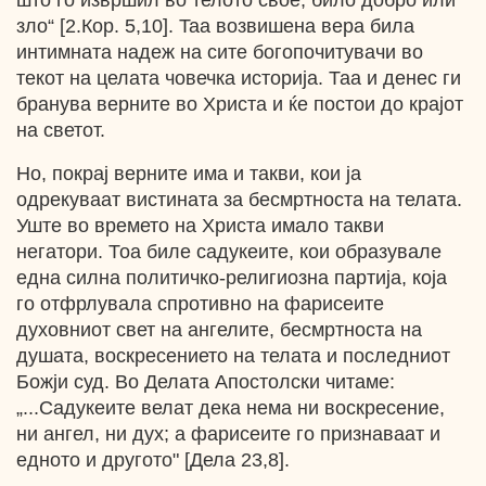
што го извршил во телото свое, било добро или
зло“ [2.Кор. 5,10]. Taa возвишена вера била
интимната надеж на сите богопочитувачи во
текот на целата човечка историја. Таа и денес ги
бранува верните во Христа и ќе постои до крајот
на светот.
Но, покрај верните има и такви, кои ја
одрекуваат вистината за бесмртноста на телата.
Уште во времето на Христа имало такви
негатори. Тоа биле садукеите, кои образувале
една силна политичко-религиозна партија, која
го отфрлувала спротивно на фарисеите
духовниот свет на ангелите, бесмртноста на
душата, воскресението на телата и последниот
Божји суд. Во Делата Апостолски читаме:
„...Садукеите велат дека нема ни воскресение,
ни ангел, ни дух; а фарисеите го признаваат и
едното и другото" [Дела 23,8].