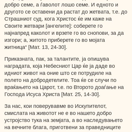
добро семе, а ѓаволот лошо семе. И едното и
другото се оставени да растат до жетвата, т.е. до
Страшниот суд, кога Христос ќе им каже на
Своите жетвари [ангелите]: соберете го
најнапред каколот и врзете го во снопови, за да
изгори; а, житото приберете го во мојата
житница“ [Мат. 13, 24-30].
Приказната, пак, за талантите, ја опишува
наградата, која Небесниот Цар ќе ја даде во
идниот живот на оние што се потрудиле на
полето на добродетелите. Тоа ќе се случи по
враќањето на Царот, т.е. по Второто доаѓање на
Господа Исуса Христа [Мат. 25, 14-30].
За нас, кои поверувавме во Искупителот,
смислата на животот не е во нашето добро
устројство тука на земјата, а во наследувањето
на вечните блага, приготвени за праведниците