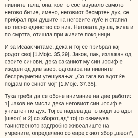
нивните тела, она, кое го составувало самото
негово битие, имено, неговиот бесмртен дух, се
прибрал при душите на неговите луѓе и стапил
во тесно единство со нив. Неговата душа, жива и
по смртта, отишла при живите покојници.
И за Исаак читаме, дека и тој се прибрал кај
родот свој [1.Мојс. 35,29]. Јаков, пак, излажан од
своите синови, дека саканиот му син Јосиф е
изеден од див ѕвер, одговара на нивните
беспредметни утешувања: „Со тага во адот ќе
појдам по синот мој“ [1.Мојс. 37,35].
Тука треба да се обрне внимание на две работи:
1] Јаков не мисли дека неговиот син Јосиф е
уништен по дух. Тој се надева да го види во адот
[шеол] и 2] со зборот„ад“ тој го означува
таинственото задгробно живеалиште на
умрените, определено со еврејскиот збор „шеол“,