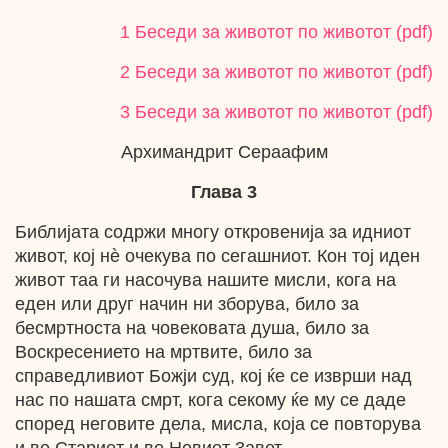
1 Беседи за животот по животот (pdf)
2 Беседи за животот по животот (pdf)
3 Беседи за животот по животот (pdf)
Архимандрит Сераафим
Глава 3
Библијата содржи многу откровенија за идниот
живот, кој нѐ очекува по сегашниот. Кон тој иден
живот таа ги насочува нашите мисли, кога на
еден или друг начин ни зборува, било за
бесмртноста на човековата душа, било за
Воскресението на мртвите, било за
справедливиот Божји суд, кој ќе се изврши над
нас по нашата смрт, кога секому ќе му се даде
според неговите дела, мисла, која се повторува