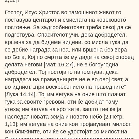
2,11]?
Господ Исус Христос во тамошниот живот го
поставува центарот и смислата на човековото
постоење. За задгробниотсвет треба секој да се
подготвува. Спасителот учи, дека добродетел,
вршена за да бидеме видени, со мисла тука да
се добие награда за неа, или вршена без вера
во Бога, Кој по смртта ќе му даде на секој според
делата негови [Мат. 16,27], не е богоугодна
добродетел. Тој постојано напомнува, дека
наградата на праведниците не е во овој свет, а
во идниот, „при воскресението на праведните“
[Лука 14,14]. Toj им ветува на оние што плачат
тука за своите гревови, оти ќе добијат таму
утеха; им ветува на кротките, зашто тие ќе ја
наследат новата земја и новото небо [2.Петр.
1,13]; им ветува на оние кои пројавуваат милост
кон ближните, оти ќе се удостојат со милост на