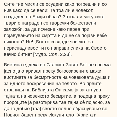
Сите тие мисли се осудени како погрешни и со
нив како да се вели: Та тоа ли е човекот,
создаден по Божји образ? Затоа ли меѓу сите
твари е награден со творечки божествени
заложби, за да исчезне како пареа при
појавувањето на смртта и да не се појави веќе
никогаш? Не! „Бог го создаде човекот за
нераспадливост и го направи слика на Своето
вечно битие“ [Мудр. Сол. 2,23].
Вистина е, дека во Стариот Завет Бог не сосема
јасно ја откривал преку богоозарените мажи
вистината за бесмртноста на човековата душа и
за идното воскресение на телото. Bo првите
страници на Библијата Он само ја загатнува
тајната на човечкото бесмртие, а подоцна преку
пророците ја разоткрива таа тајна сѐ појасно, за
да го добие [таа] своето полно објаснување во
Новиот Завет преку Искупителот Христа и