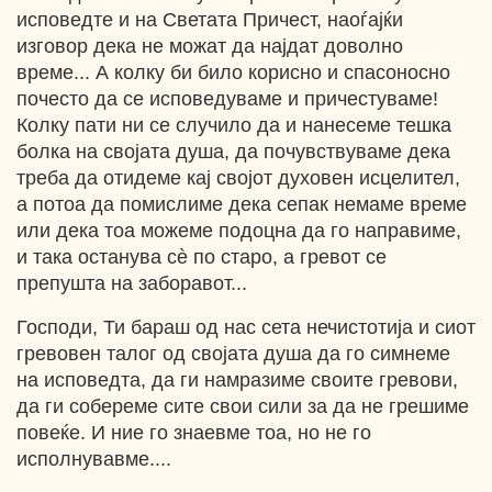
исповедте и на Светата Причест, наоѓајќи
изговор дека не можат да најдат доволно
време... А колку би било корисно и спасоносно
почесто да се исповедуваме и причестуваме!
Колку пати ни се случило да и нанесеме тешка
болка на својата душа, да почувствуваме дека
треба да отидеме кај својот духовен исцелител,
а потоа да помислиме дека сепак немаме време
или дека тоа можеме подоцна да го направиме,
и така останува сè по старо, а гревот се
препушта на заборавот...
Господи, Ти бараш од нас сета нечистотија и сиот
гревовен талог од својата душа да го симнеме
на исповедта, да ги намразиме своите гревови,
да ги собереме сите свои сили за да не грешиме
повеќе. И ние го знаевме тоа, но не го
исполнувавме....