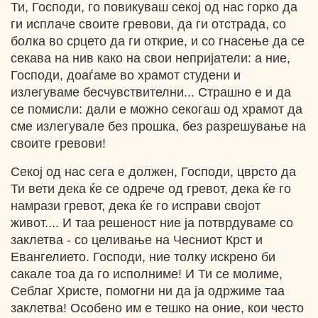
Ти, Господи, го повикуваш секој од нас горко да
ги исплаче своите гревови, да ги отстрада, со
болка во срцето да ги открие, и со гнасење да се
секава на нив како на свои непријатели: а ние,
Господи, доаѓаме во храмот студени и
излегуваме бесчувствителни... Страшно е и да
се помисли: дали е можно секогаш од храмот да
сме излегувале без прошка, без разрешување на
своите гревови!
Секој од нас сега е должен, Господи, цврсто да
Ти вети дека ќе се одрече од гревот, дека ќе го
намрази гревот, дека ќе го исправи својот
живот.... И таа решеност ние ја потврдуваме со
заклетва - со целивање на Чесниот Крст и
Евангелието. Господи, ние толку искрено би
сакале тоа да го исполниме! И Ти се молиме,
Себлаг Христе, помогни ни да ја одржиме таа
заклетва! Особено им е тешко на оние, кои често