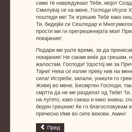
само те навредуваат Тебе, мојот Созд
Смилувај се на мене, Господи Исусе Х
поштеди ме! Ти згрешив Тебе како ниш
Ти, бидејќи си Сештедар и Многумилос
прости ми ги прегрешенијата мои! При
покајание!
Подари ми уште време, за да принеса
покајание! Не сакам веќе да грешам, н
жалостам, Господи! Удостој ме за При
Тајни! Нека се излие преку нив на мен
сила! Истреби, запали, уништи го грев
Живеј во мене, Бесмртен Господи, так
смртта да не ме разделат од Тебе! Ти
на луѓето, како сакаш и како знаеш, сп
беден грешник! Ќе го благословувам 
пречесно Име во сите векови. Амин!
Пред