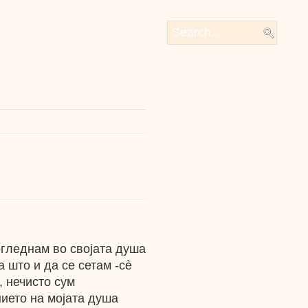
погледнам во својата душа
 што и да се сетам -сè
, нечисто сум
ието на мојата душа