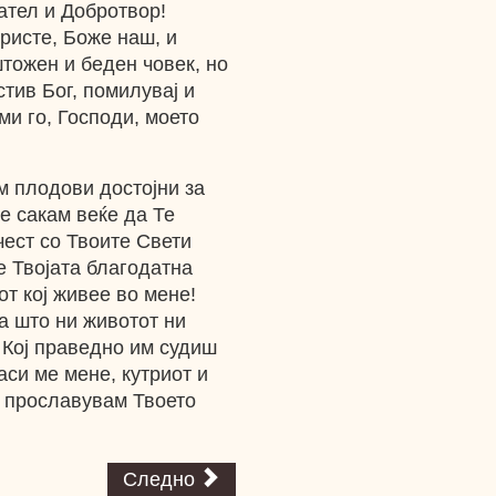
ател и Добротвор!
ристе, Боже наш, и
тожен и беден човек, но
тив Бог, помилувај и
ми го, Господи, моето
м плодови достојни за
е сакам веќе да Те
чест со Твоите Свети
е Твојата благодатна
от кој живее во мене!
а што ни животот ни
, Кој праведно им судиш
аси ме мене, кутриот и
и прославувам Твоето
Следно