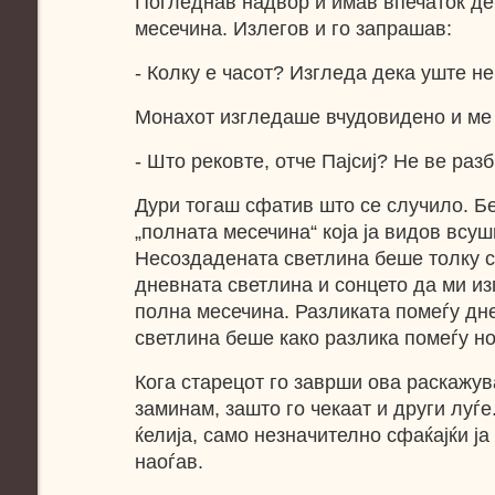
Погледнав надвор и имав впечаток де
месечина. Излегов и го запрашав:
- Колку е часот? Изгледа дека уште н
Монахот изгледаше вчудовидено и ме
- Што рековте, отче Пајсиј? Не ве разб
Дури тогаш сфатив што се случило. Бе
„полната месечина“ која ја видов всу
Несоздадената светлина беше толку 
дневната светлина и сонцето да ми из
полна месечина. Разликата помеѓу дн
светлина беше како разлика помеѓу но
Кога старецот го заврши ова раскажув
заминам, зашто го чекаат и други луѓе
ќелија, само незначително сфаќајќи ја 
наоѓав.