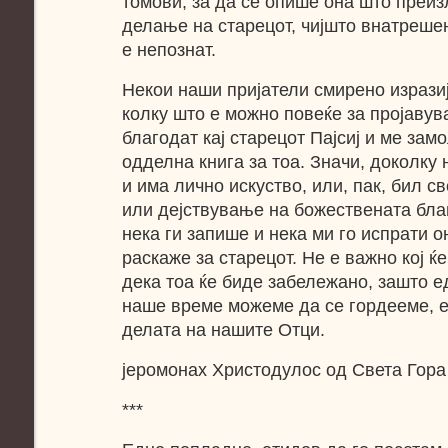
томови, за да се опише она што преи
делање на старецот, чијшто внатреше
е непознат.
Некои наши пријатели смирено изрази
колку што е можно повеќе за пројаву
благодат кај старецот Пајсиј и ме за
одделна книга за тоа. Значи, доколку 
и има лично искуство, или, пак, бил с
или дејствување на божествената благ
нека ги запише и нека ми го испрати 
раскаже за старецот. Не е важно кој ќ
дека тоа ќе биде забележано, зашто е
наше време можеме да cе гордееме, е
делата на нашите Отци.
јеромонах Христодулос од Света Гора
***