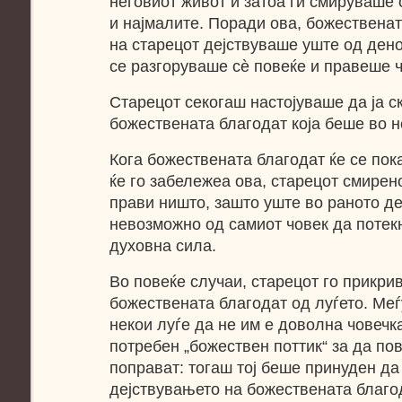
неговиот живот и затоа ги смируваше 
и најмалите. Поради ова, божественат
на старецот дејствуваше уште од дено
се разгоруваше сѐ повеќе и правеше ч
Старецот секогаш настојуваше да ја с
божествената благодат која беше во н
Кога божествената благодат ќе се пок
ќе го забележеа ова, старецот смирен
прави ништо, зашто уште во раното де
невозможно од самиот човек да потек
духовна сила.
Во повеќе случаи, старецот го прикри
божествената благодат од луѓето. Меѓ
некои луѓе да не им е доволна човеч
потребен „божествен поттик“ за да пов
поправат: тогаш тој беше принуден да
дејствувањето на божествената благо