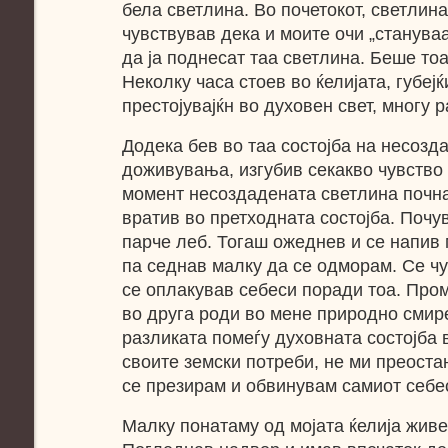
бела светлина. Во почетокот, светлин
чувствував дека и моите очи „станува
да ја поднесат таа светлина. Беше то
Неколку часа стоев во ќелијата, губеј
престојувајќн во духовен свет, многу р
Додека бев во таа состојба на несозд
доживувања, изгубив секакво чувство 
момент несоздадената светлина почна
вратив во претходната состојба. Почу
парче леб. Тогаш ожеднев и се напив 
па седнав малку да се одморам. Се чу
се оплакував себеси поради тоа. Пром
во друга роди во мене природно смире
разликата помеѓу духовната состојба в
своите земски потреби, не ми преоста
се презирам и обвинувам самиот себес
Малку понатаму од мојата ќелија жив