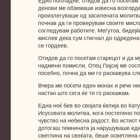
Едно попладне, отидов да го посетам 
денови ме обземаше извесна возгорде
произлегуваше од засилената молитва 
почнав да ги проверувам своите мисли
согледувам работите. Меѓутоа, бидеј
мислев дека сум стигнал до одредена 
се гордеев.
Отидов да го посетам старецот и да м
надмени помисли. Отец Пајсиј ме сосл
посебно, почна да ми го раскажува сл
Вчера ме посети еден монах и рече не
настан што сега ќе ти го раскажам.
Една ноќ бев во својата ќелија во Кат
Исусовата молитва, кога постепено п
чувство на небесна радост. Во истиот м
дотогаш темнината ја нарушуваше ед
светлина на свеќата, беше осветлена 