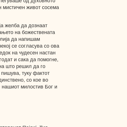
злегуваше од духовното
н мистичен живот сосема
ја желба да дознаат
вањето на божествената
молија да напишам
некој се согласува со ова
ведок на чудесен настан
одат и сака да помогне,
она што решил да го
е пишува, туку фактот
динствено, со кое во
 нашиот милостив Бог и