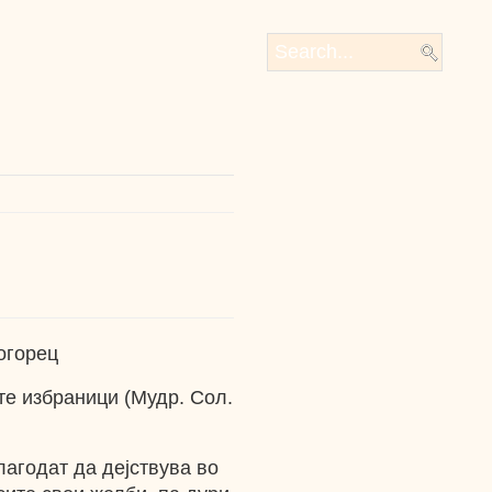
огорец
те избраници (Мудр. Сол.
лагодат да дејствува во