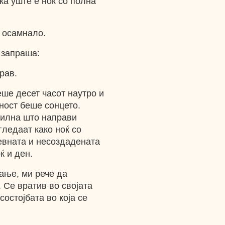
ка уште е ноќ со полна
е осамнало.
 запраша:
рав.
ше десет часот наутро и
шност беше сонцето.
силна што направи
гледаат како ноќ со
евната и несоздадената
ќ и ден.
ање, ми рече да
. Се вратив во својата
состојбата во која се