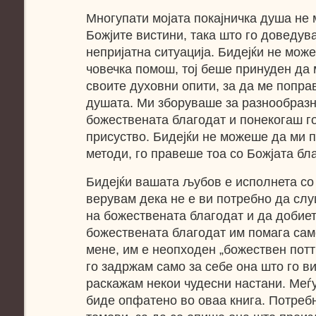
Многупати мојата покајничка душа не
Божјите вистини, така што го доведув
непријатна ситуација. Бидејќи не мож
човечка помош, тој беше принуден да 
своите духовни опити, за да ме поправ
душата. Ми зборуваше за разнообразн
божествената благодат и понекогаш г
присуство. Бидејќи не можеше да ми п
методи, го правеше тоа со Божјата бла
Бидејќи вашата љубов е исполнета со
верувам дека не е ви потребно да слу
на божествената благодат и да добиет
божествената благодат им помага само
мене, им e неопходен „божествен потти
го задржам само за себе она што го ви
раскажам некои чудесни настани. Меѓу
биде опфатено во оваа книга. Потреб