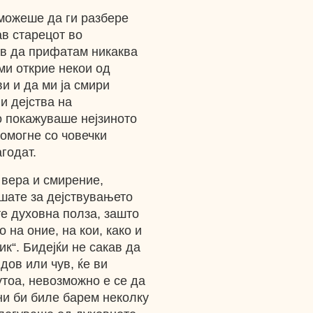
 можеше да ги разбере
ав старецот во
ев да прифатам никаква
ми открие некои од
и и да ми ја смири
и дејства на
о покажуваше нејзиното
омогне со човечки
годат.
 вера и смирение,
шате за дејствувањето
е духовна полза, зашто
 на оние, на кои, како и
к“. Бидејќи не сакав да
дов или чув, ќе ви
тоа, невозможно е се да
ни би биле барем неколку