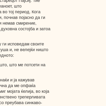
старецот Пајсиј. Тие
аноет, што
во тој период. Кога
, почнав појасно да ги
ќи немав смирение,
духовна состојба и затоа
у ги исповедам своите
уша и, не велејќи ништо
едното:
што, што ме потсети на
унаќи и ја кажував
очна да ме опфаќа
иг мојата ќелија, во која
инствено треперливата
со преубава синкаво-