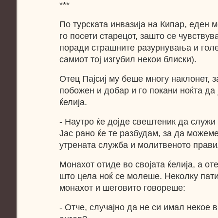
***
По турската инвазија на Кипар, еден м
го посети старецот, зашто се чувству
поради страшните разурнувања и голе
самиот тој изгубил некои блиски).
Отец Пајсиј му беше многу наклонет, 
побожен и добар и го покани ноќта да 
ќелија.
- Наутро ќе дојде свештеник да служи
Јас рано ќе те разбудам, за да можем
утрената служба и молитвеното прави
Монахот отиде во својата ќелија, а оте
што цела ноќ се молеше. Неколку пат
монахот и шеговито говореше:
- Отче, случајно да не си имал некое