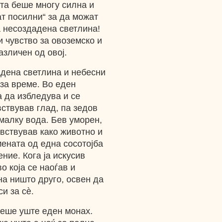
ата беше многу силна и
ат посилни“ за да можат
а несоздадена светлина!
ќи чувство за овоземско и
азличен од овој.
адена светлина и небесни
за време. Во еден
 да избледува и се
вствував глад, па зедов
малку вода. Бев уморен,
вствував како животно и
ената од една сосотојба
ние. Кога ја искусив
о која се наоѓав и
на ништо друго, освен да
и за cѐ.
ееше уште еден монах.