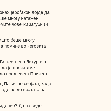
онах-јероѓакон дојде да
ваше многу натажен
мите човечки загуби (и
зашто беше многу
ја помине во неговата
 Божествена Литургија.
е да ја прочитаме
ло пред света Причест.
ц Пајсиј во својата, каде
и одеше до вратата на
 видение? Да не виде