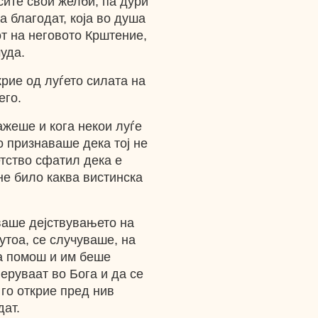
сите свои желби, па дури
а благодат, која во душа
т на неговото Крштение,
уда.
крие од луѓето силата на
его.
ажеше и кога некои луѓе
о признаваше дека тој не
тство сфатил дека e
не било каква вистинска
ваше дејствувањето на
утоа, се случуваше, на
ка помош и им беше
еруваат во Бога и да се
 го открие пред нив
дат.