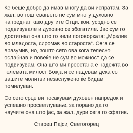
Ќе беше добро да имав многу да ви испратам. За
жал, во гоштевањето не сум многу духовно
напреднат како другите Отци, кои, усрдно се
подвизувале и духовно се збогатиле. Јас сум го
достигнал она што го вели поговорката: „Мрзлив
во младоста, сиромав во староста“. Сега се
вразумив, но, зошто сето ова кога телесно
ослабнав и повеќе не сум во можност да се
подвизувам. Она што ми преостана е надежта во
големата милост Божја и се надевам дека со
вашите молитви незаслужено ќе бидам
помилуван.
Со сето срце ви посакувам духовен напредок и
успешно просветлување, за порано да го
научите она што јас, за жал, дури сега го сфатив.
Старец Пајсиј Светогорец