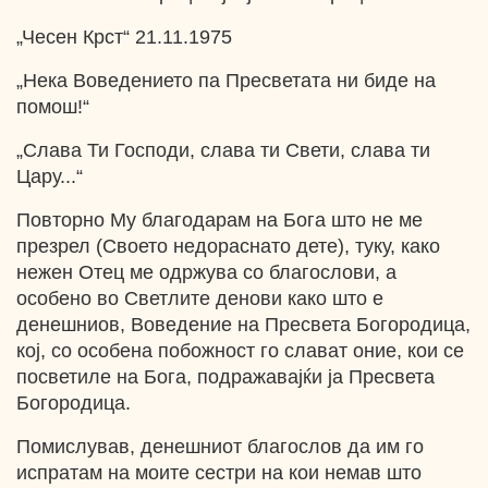
„Чесен Крст“ 21.11.1975
„Нека Воведението па Пресветата ни биде на
помош!“
„Слава Ти Господи, слава ти Свети, слава ти
Цару...“
Повторно Му благодарам на Бога што не ме
презрел (Своето недораснато дете), туку, како
нежен Отец ме одржува со благослови, а
особено во Светлите денови како што е
денешниов, Воведение на Пресвета Богородица,
кој, со особена побожност го слават оние, кои се
посветиле на Бога, подражавајќи ја Пресвета
Богородица.
Помислував, денешниот благослов да им го
испратам на моите сестри на кои немав што