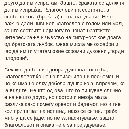
друго да им испратам. Зашто, браќата се должни
да им испраќаат благослови на сестрите, а
особено кога (браќата) се на патување. Не е
важно дали нивниот благослов е голем или мал,
зашто сестрите најмногу го ценат братското
интересирање и чувство на сигурност кое доаѓа
од братската љубов. Оваа мисла ме охрабри и
јас да им ги упатам овие скромни духовни „тврди
плодови“.
Секако, да бев во добра духовна состојба,
благословот ќе беше поизобилен и пообемен и
не ќе имаше олку дебела лушпа која, впрочем, ќе
ја видите. Нешто од ова што го пишував слично
е на нешто друго, но постои и некоја мала
разлика како помеѓу оревот и бадемот. Но и тие
кои припаѓаат на ист вид, иако се ситни, треба
многу да се јаде, но не за наситување, зашто
благословот и онака не е за прејадување.