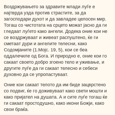
Воздржувањето за здравите млади луѓе е
најтврда узда против страстите, за да
загосподари духот и да завладее целосен мир.
Тогаш со чистотата на срцето можат јасно да ги
гледаат луѓето како ангели. Додека оние кои не
се воздржуваат и живеат распуштено, ќе ги
сметаат дури и ангелите телесни, како
Содомјаните (1.Мојс. 19, 5), кои се беа
оддалечиле од Бога. И природно е, оние кои го
сакаат своето добро згоено тело и уживање, и
другите луѓе да ги сакаат телесно и себеси
духовно да се упропастуваат.
Оние кои сакаат телото да им биде зацврстено
со подвиг, ќе го доживуваат како свети мошти и
како пријател на душата. А и сите луѓе тогаш ќе
ги сакаат простодушно, како икони Божји, како
свои браќа.