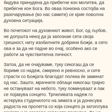
бидува принудена да прибегне кон молитва, да
прибегне кон Бога. Во оваа понизна состојба на
разочарување (во нас самите) се крие поволна
духовна ситуација.
Во почетокот на духовниот живот, Бог, од љубов,
не допушта некој да ја запознае сета своја
грешност, ниту изобилните добрини Божји, а сето
ова е за да не падне во очај, особено ако се
работи за чувствителна личност.
Затоа, да не очајуваме, туку секогаш да се
бориме со надеж, смирено и ревносно, и сите
страсти со Божјата благодат полека ќе заминат
од нас. Зашто, мрачните облаци никогаш трајно
не остануваат на небото, туку поминуваат и пак
се појавува сонцето. Трпеливата надеж го
истерува студенилото на зимата и ја донесува
радоста на пролетта со која сонцето ја затоплува