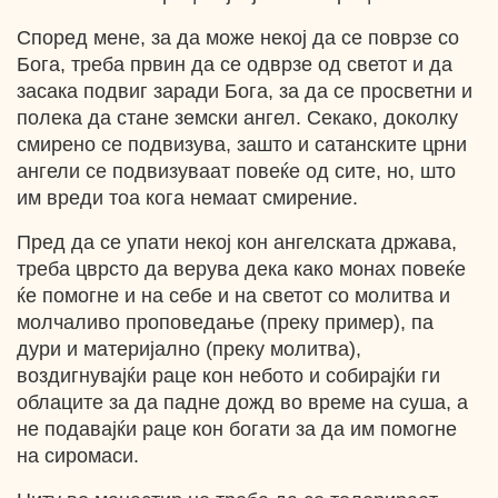
Според мене, за да може некој да се поврзе со
Бога, треба првин да се одврзе од светот и да
засака подвиг заради Бога, за да се просветни и
полека да стане земски ангел. Секако, доколку
смирено се подвизува, зашто и сатанските црни
ангели се подвизуваат повеќе од сите, но, што
им вреди тоа кога немаат смирение.
Пред да се упати некој кон ангелската држава,
треба цврсто да верува дека како монах повеќе
ќе помогне и на себе и на светот со молитва и
молчаливо проповедање (преку пример), па
дури и материјално (преку молитва),
воздигнувајќи раце кон небото и собирајќи ги
облаците за да падне дожд во време на суша, а
не подавајќи раце кон богати за да им помогне
на сиромаси.