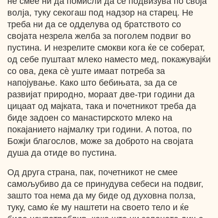
не смее ни да помисли да се подвизува по своја
волја, туку секогаш под надзор на старец. Не
треба ни да се одделува од братството со
својата незрела желба за поголем подвиг во
пустина. И незрелите смокви кога ќе се соберат,
од себе пуштаат млеко наместо мед, покажувајќи
со ова, дека cѐ уште имаат потреба за
напојување. Како што бебињата, за да се
развијат природно, мораат две-три години да
цицаат од мајката, така и почетникот треба да
биде задоен со манастирското млеко на
покајанието најмалку три години. А потоа, по
Божји благослов, може за доброто на својата
душа да отиде во пустина.
Од друга страна, пак, почетникот не смее
самољубиво да се принудува себеси на подвиг,
зашто тоа нема да му биде од духовна полза,
туку, само ќе му наштети на своето тело и ќе