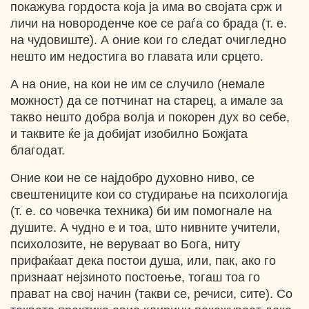
покажува гордоста која ја има во својата срж и
личи на новороденче кое се раѓа со брада (т. е.
на чудовиште). А оние кои го следат очигледно
нешто им недостига во главата или срцето.
А на оние, на кои не им се случило (немале
можност) да се потчинат на старец, а имале за
такво нешто добра волја и покорен дух во себе,
и таквите ќе ја добијат изобилно Божјата
благодат.
Оние кои не се најдобро духовно ниво, се
свештениците кои со студирање на психологија
(т. е. со човечка техника) би им помогнале на
душите. А чудно е и тоа, што нивните учители,
психолозите, не веруваат во Бога, ниту
прифаќаат дека постои душа, или, пак, ако го
признаат нејзиното постоење, тогаш тоа го
прават на свој начин (такви се, речиси, сите). Со