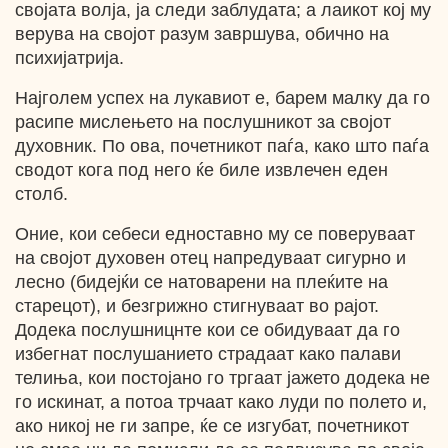
својата волја, ја следи заблудата; а лаикот кој му
верува на својот разум завршува, обично на
психијатрија.
Најголем успех на лукавиот е, барем малку да го
расипе мислењето на послушникот за својот
духовник. По ова, почетникот паѓа, како што паѓа
сводот кога под него ќе биле извлечен еден
столб.
Оние, кои себеси едноставно му се поверуваат
на својот духовен отец напредуваат сигурно и
лесно (бидејќи се натоварени на плеќите на
старецот), и безгрижно стигнуваат во рајот.
Додека послушницнте кои се обидуваат да го
избегнат послушанието страдаат како палави
телиња, кои постојано го тргаат јажето додека не
го искинат, а потоа трчаат како луди по полето и,
ако никој не ги запре, ќе се изгубат, почетникот