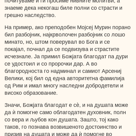
почитуваме и ги просиме нивните молитви, а
знаеме дека некогаш биле полни со страсти и
грешно наследство.
На пример, ако преподобен Мојсеј Мурин порано
бил разбојник, најкрволочен разбојник со лошо
минато, но, штом поверувал во Бога и се
покајал, почнал да се подвизува и страстите
исчезнале. Ја примил Божјата благодат па дури
се удостоил и со пророчки дар. А вo
благородноста го надминал и самиот Арсениј
Велики, кој бил од една авторитетна фамилија
од Рим и имал многу наследни добродетели и
високо образование.
Значи, Божјата благодат е сѐ, и на душата може
да ѝ помогне само облагодатен духовник, полн
со вера и љубов кон душата. Зашто, тој како
таков, го познава возвишеното достоинство и
призив на душата и може да ѝ помогне во