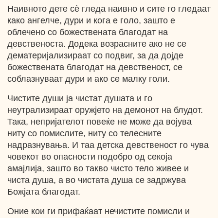
Наивното дете сѐ гледа наивно и сите го гледаат
како ангелче, дури и кога е голо, зашто е
облечено со божествената благодат на
девственоста. Додека возрасните ако не се
дематеријализираат со подвиг, за да дојде
божествената благодат на девственост, се
соблазнуваат дури и ако се малку голи.
Чистите души ја чистат душата и го
неутрализираат оружјето на демонот на блудот.
Така, непријателот повеќе не може да војува
ниту со помислите, ниту со телесните
надразнувања. И таа детска девственост го чува
човекот во опасности подобро од секоја
амајлија, зашто во такво чисто тело живее и
чиста душа, а во чистата душа се задржува
Божјата благодат.
Оние кои ги прифаќаат нечистите помисли и