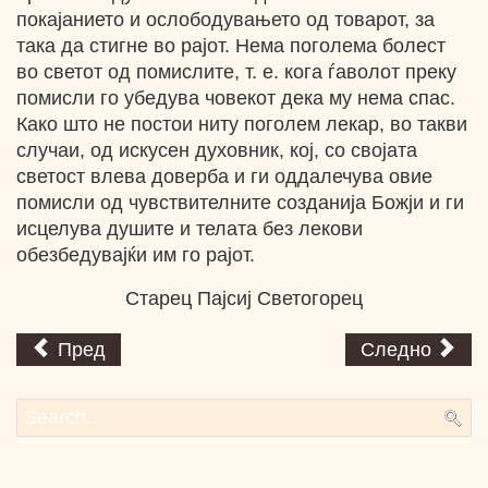
покајанието и ослободувањето од товарот, за
така да стигне во рајот. Нема поголема болест
во светот од помислите, т. е. кога ѓаволот преку
помисли го убедува човекот дека му нема спас.
Како што не постои ниту поголем лекар, во такви
случаи, од искусен духовник, кој, со својата
светост влева доверба и ги оддалечува овие
помисли од чувствителните созданија Божји и ги
исцелува душите и телата без лекови
обезбедувајќи им го рајот.
Старец Пајсиј Светогорец
Пред
Следно