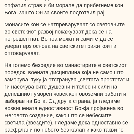
опфатил страв и би морале да прибегнеме кон
Бога, зашто Он за своите подготвил рај.
Монасите кои се натпреваруваат со световните
во светскиот развој покажуваат дека се на
погрешен пат. Во тоа можат и самите да се
уверат врз основа на светските грижи кои ги
оптоваруваат.
Најголемо безредие во манастирите е светскиот
поредок, воената дисциплина која не само што
заморува, туку ја отстранува „светата простота“ и
ги насочува сите душевни и телесни сили на
денешниот уморен човек кон овоземни работи и
заборав на Бога. Од друга страна, ја гледаме
возвишената едноставност Божја пројавена во
Неговото создание, како што се небеските
светила (звездите). Гледаме дека едноставно се
расфрлани по небото без калап и како такви го