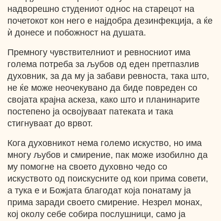
надворешно студениот однос на старецот на
почетокот кон него е најдобра дезинфекција, а ќе
ѝ донесе и побожност на душата.
Премногу чувствителниот и ревносниот има
голема потреба за љубов од еден претпазлив
духовник, за да му ја забави ревноста, така што,
не ќе може неочекувано да биде повреден со
својата крајна аскеза, како што и планинарите
постепено ја освојуваат патеката и така
стигнуваат до врвот.
Кога духовникот нема големо искуство, но има
многу љубов и смирение, пак може изобилно да
му помогне на своето духовно чедо со
искуството од поискусните од кои прима совети,
а тука е и Божјата благодат која понатаму ја
прима заради своето смирение. Незрел монах,
кој околу себе собира послушници, само ја