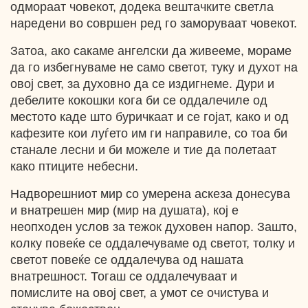
одмораат човекот, додека вештачките светла
наредени во совршен ред го заморуваат човекот.
Затоа, ако сакаме ангелски да живееме, мораме
да го избегнуваме не само светот, туку и духот на
овој свет, за духовно да се издигнеме. Дури и
дебелите кокошки кога би cе оддалечиле од
местото каде што буричкаат и се гојат, како и од
кафезите кои луѓето им ги направиле, со тоа би
станале лесни и би можеле и тие да полетаат
како птиците небесни.
Надворешниот мир со умерена аскеза донесува
и внатрешен мир (мир на душата), кој е
неопходен услов за тежок духовен напор. Зашто,
колку повеќе се оддалечуваме од светот, толку и
светот повеќе се оддалечува од нашата
внатрешност. Тогаш се оддалечуваат и
помислите на овој свет, а умот се очистува и