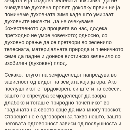
земјата и ја создава зелената покривка. Да не
очекуваме духовна пролет, доколку првин не ја
поминеме духовната зима каде што умираат
духовните инсекти. Да не очекуваме
божественото да процвета во нас, додека
претходно не умре човечкото; односно, со
духовно орање да се претвори во зеленило
телесната, материјалната природа и пченичното
семе да падне и донесе вистинско зеленило со
изобилен (духовен) плод.
Секако, плугот на земјоделецот напредува во
зависност од видот на земјата која ја ора. Ако
послушникот е тврдокорен, си штети на себеси,
зашто го спречува земјоделецот да заора
длабоко и тогаш е природно почетникот во
градината на своето срце да има многу троскот.
Старецот не е одговорен за такво нешто, зашто
неговата одговорност зависи од послушноста и