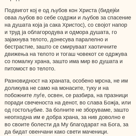
Подвигот кој е од љубов кон Христа (бидејќи
оваа љубов во себе содржи и љубов за спасение
на душата која ја сака Христос), со својот напор
и труд ја облагородува и одмора душата, го
зајакнува телото, донесува паралелно и
бестрастие, зашто се смируваат хаотичните
движења на телото и тогаш човекот се одржува
со помалку храна, зашто има мир во душата и
питомост во телото.
Разновидност на храната, особено мрсна, не им
доликува не само на монасите, туку и на
побожните луѓе, освен, се разбира, на празници
поради свеченоста на денот, во слава Божја, или
од гостољубие. За болните не зборуваме, зашто
неопходна им е добра храна, за нив доволно е
во своите болести да Му благодарат на Бога, за
да бидат овенчани како свети маченици.