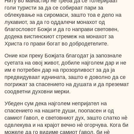
Ниту во манастир не треба да се толерираат
голи туристи за да се собираат пари за
облекување на сиромаси, зашто тоа e дело на
лукавиот, за да го оддалечи монахот од
благословот Божји и да го направи световен,
додека вистинскиот стремеж на монахот за
Христа го прави богат во добродетелите.
Оние кои преку Божјата благодат ја запознале
суетата на овој живот, добиле најголем дар и не
им е потребен дар на прозорливост за да ја
предвидуваат иднината, зашто е доволно да се
погрижат за спасението на душата и да преземат
соодветни духовни мерки.
Убеден сум дека најголем непријател на
спасението на нашите души, поопасен и од
самиот ѓавол, е световниот дух, зашто слатко нѐ
одвлекува и на крајот вечно нѐ огорчува. Кога би
можеле да го видиме самиот ѓавол, би нѐ