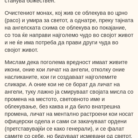
станува божествен.
Очистениот монах, кој жив се облекува во црно
(расо) и умира за светот, а однатре, преку тајната
на ангелската схима се облекува во покајание,
со тоа ќе направи најголемо чудо во својот живот
и не ќе има потреба да прави други чуда во
својот живот.
Мислам дека поголема вредност имаат живите
икони, оние кои личат на ангели, отколку оние
насликаните, кои ги создаваат најголемите
сликари. А оние кои не се борат да личат на
ангели, туку лажно ја смируваат својата мисла со
промена на местото, световното име и
облекување, без каква и да било внатрешна
промена, личат на ментално растроени кои носат
офицерски одела и сами си закачуваат ордени
(претставувајќи се како генерали), и се фалат
самите со себе, но бидуваат исмевани од светот.