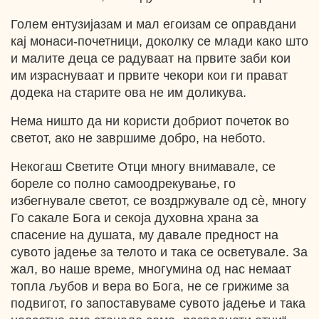
Голем ентузијазам и мал егоизам се оправдани
кај монаси-почетници, доколку се млади како што
и малите деца се радуваат на првите заби кои
им израснуваат и првите чекори кои ги прават
додека на старите ова не им доликува.
Нема ништо да ни користи добриот почеток во
светот, ако не завршиме добро, на небото.
Некогаш Светите Отци многу внимавале, се
бореле co полно самоодрекување, го
избегнувале светот, се воздржувале од сѐ, многу
Го сакале Бога и секоја духовна храна за
спасение на душата, му давале предност на
сувото јадење за телото и така се осветувале. За
жал, во наше време, многумина од нас немаат
топла љубов и вера во Бога, не се грижиме за
подвигот, го запоставуваме сувото јадење и така