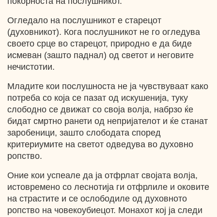
покорноста на послушникот.
Огледало на послушникот е старецот
(духовникот). Кога послушникот не го огледува
своето срце во старецот, природно е да биде
исмеван (зашто паднал) од светот и неговите
нечистотии.
Младите кои послушноста не ја чувствуваат како
потреба со која се пазат од искушенија, туку
слободно се движат со своја волја, набрзо ќе
бидат смртно ранети од непријателот и ќе станат
заробеници, зашто слободата според
критериумите на светот одведува во духовно
ропство.
Оние кои успеале да ја отфрлат својата волја,
истовремено со леснотија ги отфрлиле и оковите
на страстите и се ослободиле од духовното
ропство на човекоубиецот. Монахот кој ја следи