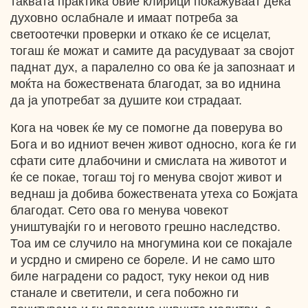
таквата практика овие клирици покажуваат дека
духовно ослабнале и имаат потреба за
светоотечки проверки и откако ќе се исцелат,
тогаш ќе можат и самите да расудуваат за својот
паднат дух, а паралелно со ова ќе ја запознаат и
моќта на божествената благодат, за во иднина
да ја употребат за душите кои страдаат.
Кога на човек ќе му се помогне да поверува во
Бога и во идниот вечен живот односно, кога ќе ги
сфати сите длабочини и смислата на животот и
ќе се покае, тогаш тој го менува својот живот и
веднаш ја добива божествената утеха со Божјата
благодат. Сето ова го менува човекот
уништувајќи го и неговото грешно наследство.
Тоа им се случило на многумина кои се покајале
и усрдно и смирено се бореле. И не само што
биле наградени со радост, туку некои од нив
станале и светители, и сега побожно ги