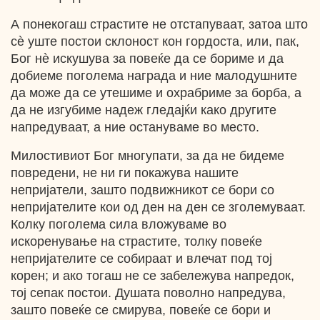
А понекогаш страстите не отстапуваат, затоа што
сѐ уште постои склоност кон гордоста, или, пак,
Бог нѐ искушува за повеќе да се бориме и да
добиеме поголема награда и ние малодушните
да може да се утешиме и охрабриме за борба, а
да не изгубиме надеж гледајќи како другите
напредуваат, а ние остануваме во место.
Милостивиот Бог многупати, за да не бидеме
повредени, не ни ги покажува нашите
непријатели, зашто подвижникот се бори со
непријателите кои од ден на ден се зголемуваат.
Колку поголема сила вложуваме во
искоренување на страстите, толку повеќе
непријателите се собираат и влечат под тој
корен; и ако тогаш не се забележува напредок,
тој сепак постои. Душата поволно напредува,
зашто повеќе се смирува, повеќе се бори и