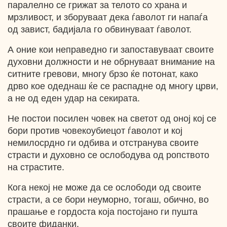
паралелно се грижат за телото со храна и
мрзливост, и зборуваат дека ѓаволот ги напаѓа
од завист, бадијала го обвинуваат ѓаволот.
А оние кои неправедно ги запоставуваат своите
духовни должности и не обрнуваат внимание на
ситните гревови, многу брзо ќе потонат, како
дрво кое одеднаш ќе се распадне од многу црви,
а не од еден удар на секирата.
Не постои посилен човек на светот од оној кој се
бори против човекоубиецот ѓаволот и кој
немилосрдно ги одбива и отстранува своите
страсти и духовно се ослободува од ропството
на страстите.
Кога некој не може да се ослободи од своите
страсти, а се бори неуморно, тогаш, обично, во
прашање е гордоста која постојано ги пушта
своите фиданки.