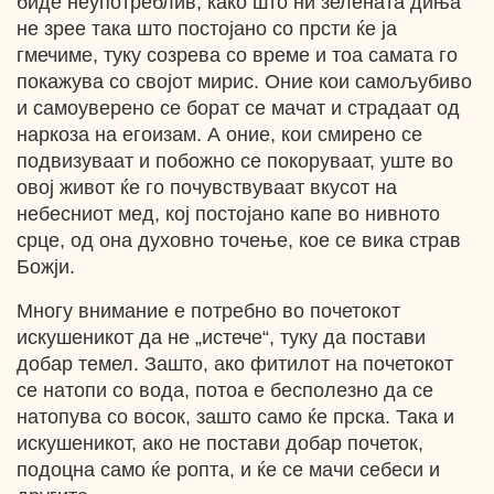
биде неупотреблив, како што ни зелената диња
не зрее така што постојано со прсти ќе ја
гмечиме, туку созрева со време и тоа самата го
покажува со својот мирис. Оние кои самољубиво
и самоуверено се борат се мачат и страдаат од
наркоза на егоизам. А оние, кои смирено се
подвизуваат и побожно се покоруваат, уште во
овој живот ќе го почувствуваат вкусот на
небесниот мед, кој постојано капе во нивното
срце, од она духовно точење, кое се вика страв
Божји.
Многу внимание е потребно во почетокот
искушеникот да не „истече“, туку да постави
добар темел. Зашто, ако фитилот на почетокот
се натопи со вода, потоа е бесполезно да се
натопува со восок, зашто само ќе прска. Така и
искушеникот, ако не постави добар почеток,
подоцна само ќе ропта, и ќе се мачи себеси и