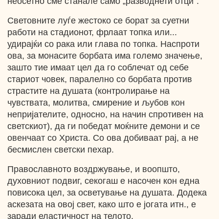
неосетно сме станале само „разводнети отци“.
Световните луѓе жестоко се борат за суетни
работи на стадионот, фрлаат топка или...
удирајќи со рака или глава по топка. Наспроти
ова, за монасите борбата има големо значење,
зашто тие имаат цел да го соблечат од себе
стариот човек, паралелно со борбата против
страстите на душата (контролирање на
чувствата, молитва, смирение и љубов кон
непријателите, односно, на начин спротивен на
светскиот), да ги победат моќните демони и се
овенчаат со Христа. Со ова добиваат рај, а не
бесмислен светски пехар.
Православното воздржување, и воопшто,
духовниот подвиг, секогаш е насочен кон една
повисока цел, за осветување на душата. Додека
аскезата на овој свет, како што е јогата итн., е
заради еластичност на телото.