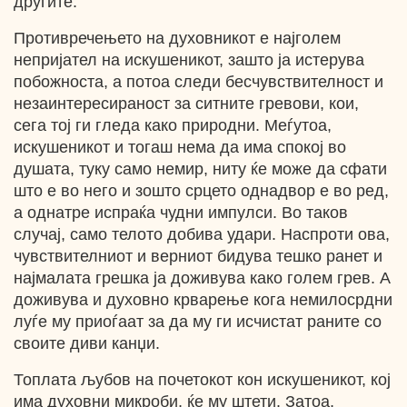
другите.
Противречењето на духовникот е најголем
непријател на искушеникот, зашто ја истерува
побожноста, а потоа следи бесчувствителност и
незаинтересираност за ситните гревови, кои,
сега тој ги гледа како природни. Меѓутоа,
искушеникот и тогаш нема да има спокој во
душата, туку само немир, ниту ќе може да сфати
што е во него и зошто срцето однадвор е во ред,
а однатре испраќа чудни импулси. Во таков
случај, само телото добива удари. Наспроти ова,
чувствителниот и верниот бидува тешко ранет и
најмалата грешка ја доживува како голем грев. А
доживува и духовно крварење кога немилосрдни
луѓе му приоѓаат за да му ги исчистат раните со
своите диви канџи.
Топлата љубов на почетокот кон искушеникот, кој
има духовни микроби, ќе му штети. Затоа,