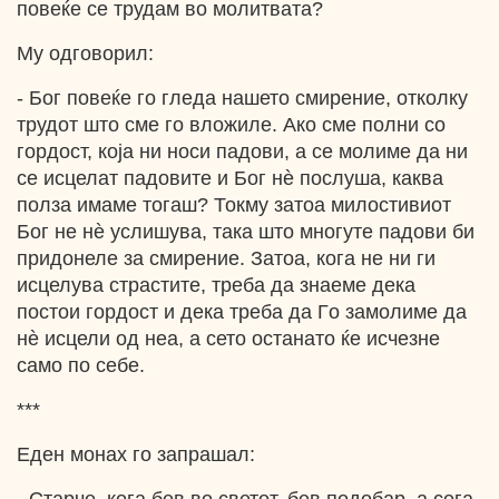
повеќе се трудам во молитвата?
Му одговорил:
- Бог повеќе го гледа нашето смирение, отколку
трудот што сме го вложиле. Ако сме полни со
гордост, која ни носи падови, а се молиме да ни
се исцелат падовите и Бог нѐ послуша, каква
полза имаме тогаш? Токму затоа милостивиот
Бог не нѐ услишува, така што многуте падови би
придонеле за смирение. Затоа, кога не ни ги
исцелува страстите, треба да знаеме дека
постои гордост и дека треба да Гo замолиме да
нѐ исцели од неа, а сето останато ќе исчезне
само по себе.
***
Еден монах го запрашал: