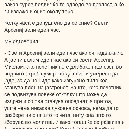
ваков суров подвиг ќе те одведе во прелест, а ќе
ги излаже и оние околу тебе.
Колку часа е допуштено да се спие? Свети
Арсениј вели еден час.
Му одговорил:
- Свети Арсениј вели еден час ако си подвижник.
А јас ти велам еден час ако си свети Арсениј.
Мислам, ако почетник не е длабоко навлезен во
подвигот, треба умерено да спие и умерено да
јаде, за да не биде како изгубено пиле кое
станува плен на јастребот. Зашто, кога почетник
се подвизува повеќе отколку што може да
издржи и со ова станува опседнат, а притоа,
уште нема никаква духовна основа, нема да го
разбере ни она што го чита, ниту она што го
зборува во молитва, и како тогаш ќе се развива и