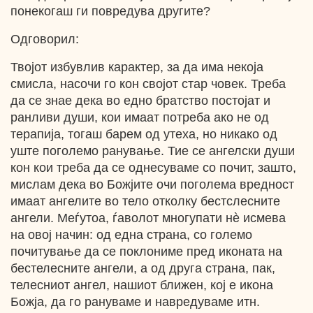
понекогаш ги повредува другите?
Одговорил:
Твојот избувлив карактер, за да има некоја
смисла, насочи го кон својот стар човек. Треба
да се знае дека во едно братство постојат и
ранливи души, кои имаат потреба ако не од
терапија, тогаш барем од утеха, но никако од
уште поголемо ранување. Тие се ангелски души
кон кои треба да се однесуваме со почит, зашто,
мислам дека во Божјите очи поголема вредност
имаат ангелите во тело отколку бестслесните
ангели. Меѓутоа, ѓаволот многупати нѐ исмева
на овој начин: од една страна, со големо
почитување да се поклониме пред иконата на
бестелесните ангели, а од друга страна, пак,
телесниот ангел, нашиот ближен, кој е икона
Божја, да го рануваме и навредуваме итн.