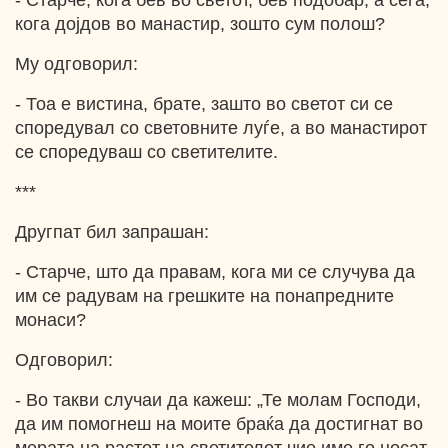
- Старче, кога бев во светот, бев подобар, а сега,
кога дојдов во манастир, зошто сум полош?
Му одговорил:
- Тоа е вистина, брате, зашто во светот си се
споредувал со световните луѓе, а во манастирот
се споредуваш со светителите.
***
Другпат бил запрашан:
- Старче, што да правам, кога ми се случува да
им се радувам на грешките на понапредните
монаси?
Одговорил:
- Во такви случаи да кажеш: „Те молам Господи,
да им помогнеш на моите браќа да достигнат во