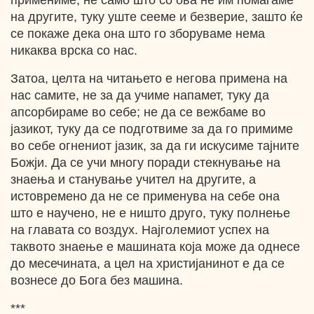
примениме, не само што со ова не им помагаме
на другите, туку уште сееме и безверие, зашто ќе
се покаже дека она што го зборуваме нема
никаква врска со нас.
Затоа, целта на читањето е негова примена на
нас самите, не за да учиме напамет, туку да
апсорбираме во себе; не да се вежбаме во
јазикот, туку да се подготвиме за да го примиме
во себе огнениот јазик, за да ги искусиме тајните
Божји. Да се учи многу поради стекнување на
знаења и станување учител на другите, а
истовремено да не се применува на себе она
што е научено, не е ништо друго, туку полнење
на главата со воздух. Најголемиот успех на
таквото знаење е машината која може да однесе
до месечината, а цел на христијанинот е да се
вознесе до Бога без машина.
***