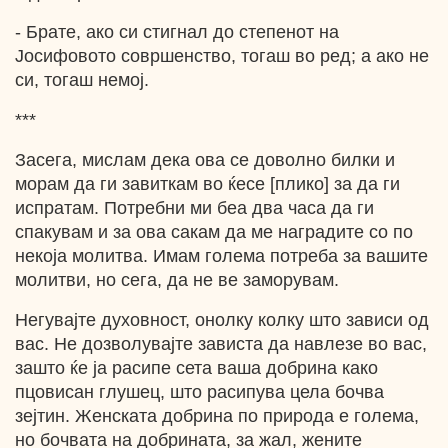
- Братe, ако си стигнал до степенот на
Јосифовото совршенство, тогаш во ред; а ако не
си, тогаш немој.
***
Засега, мислам дека ова се доволно билки и
морам да ги завиткам во ќесе [плико] за да ги
испратам. Потребни ми беа два часа да ги
спакувам и за ова сакам да ме наградите со по
некоја молитва. Имам голема потреба за вашите
молитви, но сега, да не ве заморувам.
Негувајте духовност, онолку колку што зависи од
вас. Не дозволувајте зависта да навлезе во вас,
зашто ќе ја расипе сета ваша добрина како
пцовисан глушец, што расипува цела бочва
зејтин. Женската добрина по природа е голема,
но бочвата на добрината, за жал, жените