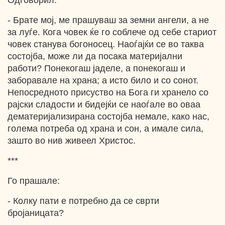
Одговорил:
- Брате мој, ме прашуваш за земни ангели, а не
за луѓе. Кога човек ќе го соблече од себе стариот
човек станува богоносец. Наоѓајќи се во таква
состојба, може ли да посака материјални
работи? Понекогаш јаделе, а понекогаш и
заборавале на храна; а исто било и со сонот.
Непосредното присуство на Бога ги хранело со
рајски сладости и бидејќи се наоѓале во оваа
дематеријализирана состојба немале, како нас,
голема потреба од храна и сон, а имале сила,
зашто во нив живеел Христос.
***
Го прашале:
- Колку пати е потребно да се сврти
бројаницата?