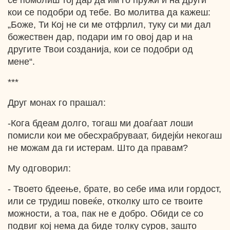
се помолиш тој дар да им го пружи и на други
кои се подобри од тебе. Во молитва да кажеш:
„Боже, Ти Кој не си ме отфрлил, туку си ми дал
божествен дар, подари им го овој дар и на
другите Твои созданија, кои се подобри од
мене“.
***
Друг монах го прашал:
-Кога бдеам долго, тогаш ми доаѓаат лоши
помисли кои ме обесхрабруваат, бидејќи некогаш
не можам да ги истерам. Што да правам?
Му одговорил:
- Твоето бдеење, брате, во себе има или гордост,
или се трудиш повеќе, отколку што се твоите
можности, а тоа, пак не е добро. Обиди се со
подвиг кој нема да биде толку суров, зашто