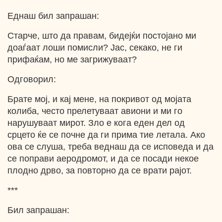
Еднаш бил запрашан:
Старче, што да правам, бидејќи постојано ми
доаѓаат лоши помисли? Јас, секако, не ги
прифаќам, но ме загрижуваат?
Одговорил:
Брате мој, и кај мене, на покривот од мојата
колиба, често прелетуваат авиони и ми го
нарушуваат мирот. Зло е кога еден дел од
срцето ќе се почне да ги прима тие летала. Ако
ова се слуша, треба веднаш да се исповеда и да
се поправи аеродромот, и да се посади некое
плодно дрво, за повторно да се врати рајот.
***
Бил запрашан: