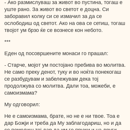
- Ако размислуваш за живот во пустина, тогаш е
уште рано. За живот во светот е доцна. Си
заборавил колку си се измачил за да се
ослободиш од светот. Ако на ова се сетиш, тогаш
твојот ум брзо ќе се вознесе кон небото.
***
Еден од посовршените монаси го прашал:
- Старче, мојот ум постојано пребива во молитва.
Не само преку денот, туку и во ноќта понекогаш
се разбудувам и забележувам дека тој
продолжува со молитва. Дали тоа, можеби, е
самоизмама?
Му одговорил:
Не е самоизмама, брате, но не е ни твое. Тоа е
дар Божји и треба да Му заблагодариш, но и да