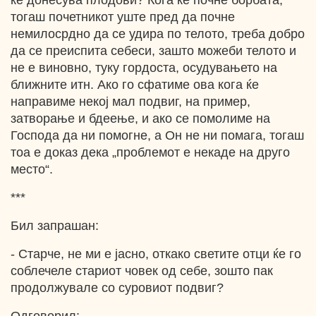
ќе донесува плодови? Кога ќе почне борбата,
тогаш почетникот уште пред да почне
немилосрдно да се удира по телото, треба добро
да се преиспита себеси, зашто можеби телото и
не е виновно, туку гордоста, осудувањето на
ближните итн. Ако го сфатиме ова кога ќе
направиме некој мал подвиг, на пример,
затворање и бдеење, и ако се помолиме на
Господа да ни помогне, а Он не ни помага, тогаш
тоа е доказ дека „проблемот е некаде на друго
место“.
***
Бил запрашан:
- Старче, не ми е јасно, откако светите отци ќе го
соблечеле стариот човек од себе, зошто пак
продолжувале со суровиот подвиг?