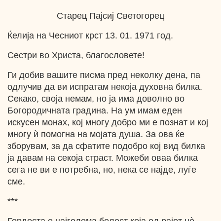
Старец Пајсиј Светогорец
Ќелија на Чесниот крст 13. 01. 1971 год.
Сестри во Христа, благословете!
Ги добив вашите писма пред неколку дена, па
одлучив да ви испратам некоја духовна билка.
Секако, своја немам, но ја има доволно во
Богородичната градина. На ум имам еден
искусен монах, кој многу добро ми е познат и кој
многу ѝ помогна на мојата душа. За ова ќе
зборувам, за да сфатите подобро кој вид билка
ја давам на секоја страст. Можеби оваа билка
сега не ви е потребна, но, нека се најде, луѓе
сме.
***