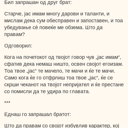
Бил запрашан од друг брат:
Старче, јас имам многу дарови и таланти, и
мислам дека сум обесправен и запоставен, и тоа
убедување сѐ повеќе ме обзема. Што да
правам?
Одговорил:
Кога на почетокот од твојот говор чув „јас имам“,
сфатив дека немаш ништо, освен својот егоизам.
Тоа твое „јас“ те мачело, те мачи и ќе те мачи.
Само кога ќе го отфрлиш тоа твое „јас“, ќе се
скрши чеканот на твојот непријател и ќе престане
со помисли да те удира по главата.
***
Еднаш го запрашал братот:
Што да правам со својот избувлив карактер, кој