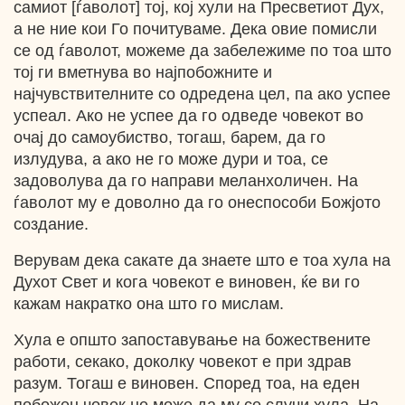
самиот [ѓаволот] тој, кој хули на Пресветиот Дух,
а не ние кои Го почитуваме. Дека овие помисли
се од ѓаволот, можеме да забележиме по тоа што
тој ги вметнува во најпобожните и
најчувствителните со одредена цел, па ако успее
успеал. Ако не успее да го одведе човекот во
очај до самоубиство, тогаш, барем, да го
излудува, а ако не го може дури и тоа, се
задоволува да го направи меланхоличен. На
ѓаволот му е доволно да го онеспособи Божјото
создание.
Верувам дека сакате да знаете што е тоа хула на
Духот Свет и кога човекот е виновен, ќе ви го
кажам накратко она што го мислам.
Хула е општо запоставување на божествените
работи, секако, доколку човекот е при здрав
разум. Тогаш е виновен. Според тоа, на еден