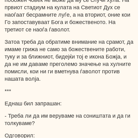
побожен човек не може да му се случи хула. На
првиот стадиум на кулата на Светиот Дух се
наоѓаат бесрамните луѓе, а на вториот, оние кои
Го запоставуваат Бога и божественото. На
третиот се наоѓа ѓаволот.
Затоа треба да обратиме внимание на срамот, да
имаме грижа не само за божествените работи,
туку и за ближниот, бидејќи тој е икона Божја, и
да не им даваме преголемо значење на хулните
помисли, кои ни ги вметнува ѓаволот против
нашата волја.
***
Еднаш бил запрашан:
- Треба ли да им веруваме на соништата и да ги
толкуваме?
Одговорил: