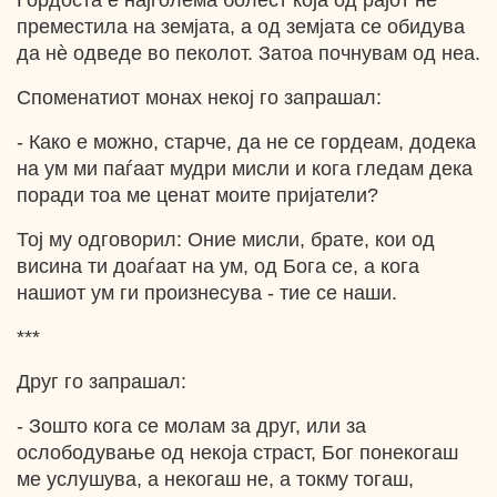
Гордоста е најголема болест која од рајот нѐ
преместила на земјата, а од земјата се обидува
да нѐ одведе во пеколот. Затоа почнувам од неа.
Споменатиот монах некој го запрашал:
- Како е можно, старче, да не се гордеам, додека
на ум ми паѓаат мудри мисли и кога гледам дека
поради тоа ме ценат моите пријатели?
Тој му одговорил: Оние мисли, брате, кои од
висина ти доаѓаат на ум, од Бога се, a кога
нашиот ум ги произнесува - тие се наши.
***
Друг го запрашал:
- Зошто кога се молам за друг, или за
ослободување од некоја страст, Бог понекогаш
ме услушува, а некогаш не, a токму тогаш,