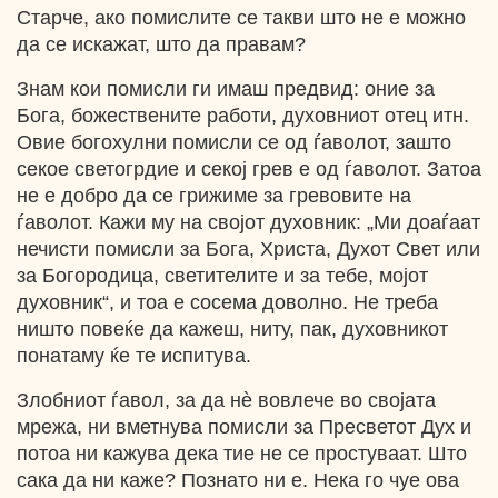
Старче, ако помислите се такви што не е можно
да се искажат, што да правам?
Знам кои помисли ги имаш предвид: оние за
Бога, божествените работи, духовниот отец итн.
Овие богохулни помисли се од ѓаволот, зашто
секое светогрдие и секој грев е од ѓаволот. Затоа
не е добро да се грижиме за гревовите на
ѓаволот. Кажи му на својот духовник: „Ми доаѓаат
нечисти помисли за Бога, Христа, Духот Свет или
за Богородица, светителите и за тебе, мојот
духовник“, и тоа е сосема доволно. Не треба
ништо повеќе да кажеш, ниту, пак, духовникот
понатаму ќе те испитува.
Злобниот ѓавол, за да нѐ вовлече во својата
мрежа, ни вметнува помисли за Пресветот Дух и
потоа ни кажува дека тие нe се простуваат. Што
сака да ни каже? Познато ни е. Нека го чуе ова