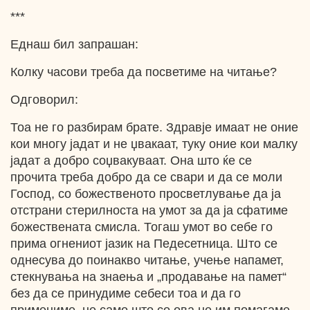
***
Еднаш бил запрашан:
Колку часови треба да посветиме на читање?
Одговорил:
Тоа не го разбирам брате. Здравје имаат не оние
кои многу јадат и не џвакаат, туку оние кои малку
јадат а добро соџвакуваат. Она што ќе се
прочита треба добро да се свари и да се моли
Господ, со божественото просветлување да ја
отстрани стерилноста на умот за да ја сфатиме
божествената смисла. Тогаш умот во себе го
прима огнениот јазик на Педесетница. Што се
однесува до поинакво читање, учење напамет,
стекнувања на знаења и „продавање на памет“
без да се принудиме себеси тоа и да го