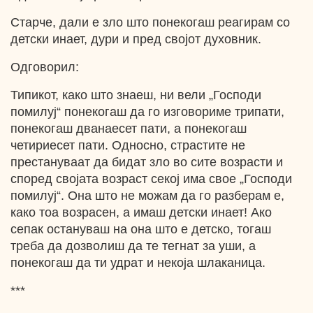
Старче, дали е зло што понекогаш реагирам со
детски инает, дури и пред својот духовник.
Одговорил:
Типикот, како што знаеш, ни вели „Господи
помилуј“ понекогаш да го изговориме трипати,
понекогаш дванаесет пати, а понекогаш
четириесет пати. Односно, страстите не
престануваат да бидат зло во сите возрасти и
според својата возраст секој има свое „Господи
помилуј“. Она што не можам да го разберам е,
како тоа возрасен, а имаш детски инает! Ако
сепак остануваш на она што е детско, тогаш
треба да дозволиш да те тегнат за уши, а
понекогаш да ти удрат и некоја шлаканица.
***