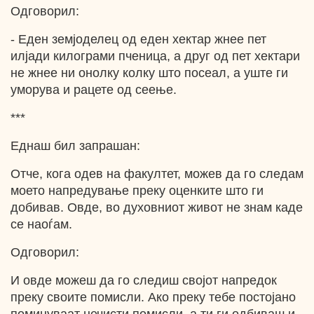
Одговорил:
- Еден земјоделец од еден хектар жнее пет
илјади килограми пченица, а друг од пет хектари
не жнее ни онолку колку што посеал, а уште ги
уморува и рацете од сеење.
***
Еднаш бил запрашан:
Отче, кога одев на факултет, можев да го следам
моето напредување преку оценките што ги
добивав. Овде, во духовниот живот не знам каде
се наоѓам.
Одговорил:
И овде можеш да го следиш својот напредок
преку своите помисли. Ако преку тебе постојано