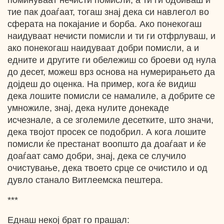
поминуваат нечисти помисли, а ти ги одбиваш и
тие пак доаѓаат, тогаш знај дека си навлегол во
сферата на покајание и борба. Ако понекогаш
наидуваат нечисти помисли и ти ги отфрлуваш, и
ако понекогаш наидуваат добри помисли, а и
едните и другите ги обележиш со броеви од нула
до десет, можеш врз основа на нумерирањето да
дојдеш до оценка. На пример, кога ќе видиш
дека лошите помисли се намалиле, а добрите се
умножиле, знај, дека нулите донекаде
исчезнале, а се зголемиле десетките, што значи,
дека твојот просек се подобрил. А кога лошите
помисли ќе престанат воопшто да доаѓаат и ќе
доаѓаат само добри, знај, дека се случило
очистување, дека твоето срце се очистило и од
дувло станало Витлеемска пештера.
***
Еднаш некој брат го прашал: