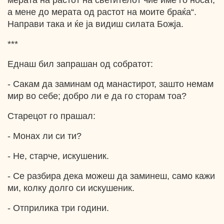
мерата на растот на светителот чие име го носат,
а мене до мерата од растот на моите браќа“.
Направи така и ќе ја видиш силата Божја.
***
Еднаш бил запрашан од собратот:
- Сакам да заминам од манастирот, зашто немам
мир во себе; добро ли е да го сторам тоа?
Старецот го прашал:
- Монах ли си ти?
- Не, старче, искушеник.
- Се разбира дека можеш да заминеш, само кажи
ми, колку долго си искушеник.
- Отприлика три години.