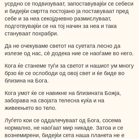
усрдно се подвизуваат, запоставувајќи се себеси
и бидејќи смртта постојано ја поставуваат пред
себе и за неа секојдневно размислуваат,
подготвувајќи се на тој начин за неа и така
стануваат похрабри.
Да не очекуваме светот на суетата лесно да
излезе од нас, сѐ додека ние се наоѓаме во него.
Кога ќе станеме туѓи за светот и нашиот ум многу
брзо ќе се ослободи од овој свет и ќе биде во
близина на Бога.
Кога умот ќе се навикне на близината Божја,
заборава на својата телесна куќа и на
живеењето во тело.
Луѓето кои се оддалечуваат од Бога, сосема
нормално, не наоѓаат мир никаде. Затоа и се
вознемирени, бидејќи сета наша планета не е