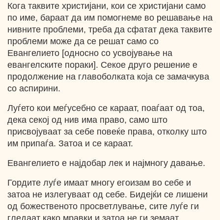
Кога таквите христијани, кои се христијани само
по име, бараат да им помогнеме во решавање на
нивните проблеми, треба да сфатат дека таквите
проблеми може да се решат само со
Евангелието [односно со усвојување на
евангелските пораки]. Секое друго решение е
продолжение на главоболката која се замачкува
со аспирини.
Луѓето кои меѓусебно се караат, поаѓаат од тоа,
дека секој од нив има право, само што
присвојуваат за себе повеќе права, отколку што
им припаѓа. Затоа и се караат.
Евангелието е најдобар лек и најмногу давање.
Гордите луѓе имаат многу егоизам во себе и
затоа не излегуваат од себе. Бидејќи се лишени
од божественото просветлување, сите луѓе ги
гледаат како мравки и затоа не ги земаат