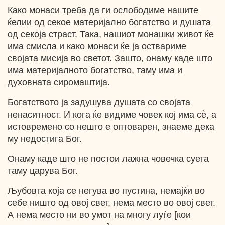
Како монаси треба да ги ослободиме нашите
ќелии од секое материјално богатство и душата
од секоја страст. Така, нашиот монашки живот ќе
има смисла и како монаси ќе ја оствариме
својата мисија во светот. Зашто, онаму каде што
има материјалното богатство, таму има и
духовната сиромаштија.
Богатството ја задушува душата со својата
ненаситност. И кога ќе видиме човек кој има сѐ, а
истовремено со нешто е оптоварен, знаеме дека
му недостига Бог.
Онаму каде што не постои лажна човечка суета
таму царува Бог.
Љубовта која се негува во пустина, немајќи во
себе ништо од овој свет, нема место во овој свет.
А нема место ни во умот на многу луѓе [кои