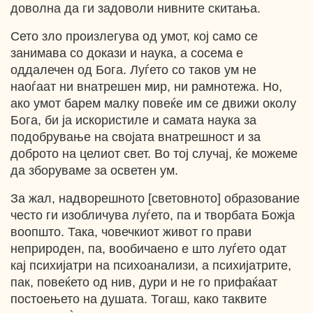
доволна да ги задоволи нивните скитања.
Сето зло произлегува од умот, кој само се
занимава со докази и наука, а сосема е
оддалечен од Бога. Луѓето со таков ум не
наоѓаат ни внатрешен мир, ни рамнотежа. Но,
ако умот барем малку повеќе им се движи околу
Бога, би ја искористиле и самата наука за
подобрување на својата внатрешност и за
доброто на целиот свет. Во тој случај, ќе можеме
да зборуваме за осветен ум.
За жал, надворешното [световното] образование
често ги изобличува луѓето, па и творбата Божја
воопшто. Така, човечкиот живот го прави
неприроден, па, вообичаено е што луѓето одат
кај психијатри на психоанализи, а психијатрите,
пак, повеќето од нив, дури и не го прифаќаат
постоењето на душата. Тогаш, како таквите