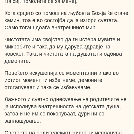
Пајсиј, помолете се за мене].
Кога срцето со помош на љубовта Божја ќе стане
камин, тоа е во состојба да ја изгори суетата.
Само тогаш доаѓа внатрешниот мир.
Чистотата има својство да ги истера мувите и
микробите и така да му дарува здравје на
човекот. Така и чистотата на душата ги одбива
демоните.
Повеќето искушенија се моментални и ако во
истиот момент ги избегнеме, демоните
отстапуваат и така се избавуваме.
Лажното и суетно однесување на родителите не
ја исполнува внатрешноста на детската душа,
затоа и не им се покоруваат, дури ни со
заплашување.
Светоста на родителскиот живот ги исполнува