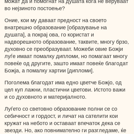
можат да ѝ помогнат на душата кога не веруваат
во нејзиното постоење?
Оние, кои му даваат предност на своето
внатрешно образование [образување на
душата], а покрај ова, го користат и
надворешното образование, таквите, многу брзо,
духовно се преобразуваат. Можеби овие Божји
луѓе имаат помалку дипломи, но помагаат многу
повеќе од другите, зашто имаат повеќе благодат
Божја, а помалку хартии [дипломи].
Поголема благодат има едно цветче Божјо, од
цел куп лажни, пластични цветови. Истото важи
и со духовното и материјалното.
Луѓето со световно образование полни се со
себичност и гордост, и личат на сателити кои
кружат на небото и оставаат впечаток дека се
звезди. Но, ако повнимателно ги разгледаме, ќе