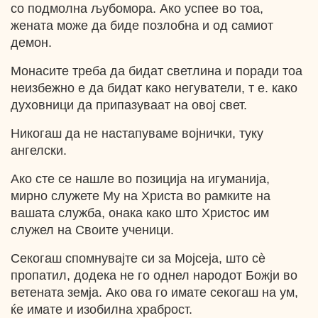
со подмолна љубомора. Ако успее во тоа,
жената може да биде позлобна и од самиот
демон.
Монасите треба да бидат светлина и поради тоа
неизбежно е да бидат како негуватели, т е. како
духовници да припазуваат на овој свет.
Никогаш да не настапуваме војнички, туку
ангелски.
Ако сте се нашле во позиција на игуманија,
мирно служете Му на Христа во рамките на
вашата служба, онака како што Христос им
служел на Своите ученици.
Секогаш спомнувајте си за Мојсеја, што сѐ
пропатил, додека не го однел народот Божји во
ветената земја. Ако ова го имате секогаш на ум,
ќе имате и изобилна храброст.