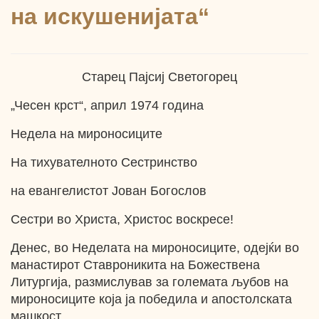
на искушенијата“
Старец Пајсиј Светогорец
„Чесен крст“, април 1974 година
Недела на мироносиците
На тихувателното Сестринство
на евангелистот Јован Богослов
Сестри во Христа, Христос воскресе!
Денес, во Неделата на мироносиците, одејќи во
манастирот Ставроникита на Божествена
Литургија, размислував за големата љубов на
мироносиците која ја победила и апостолската
машкост.