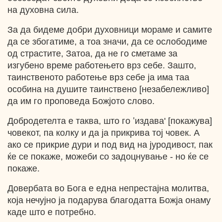
на духовна сила.
За да бидеме добри духовници мораме и самите
да се збогатиме, a тоа значи, да се ослободиме
од страстите, Затоа, да не го сметаме за
изгубено време работењето врз себе. Зашто,
таинственото работење врз себе ја има таа
особина на душите таинствено [незабележливо]
да им го проповеда Божјото слово.
Добродетелта е таква, што го ʽиздаваʹ [покажува]
човекот, па колку и да ја прикрива тој човек. А
ако се прикрие дури и под вид на јуродивост, пак
ќе се покаже, можеби со задоцнување - но ќе се
покаже.
Довербата во Бога е една непрестајна молитва,
која нечујно ја подарува благодатта Божја онаму
каде што е потребно.