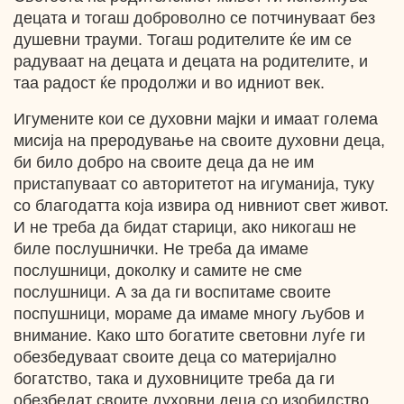
децата и тогаш доброволно се потчинуваат без
душевни трауми. Тогаш родителите ќе им се
радуваат на децата и децата на родителите, и
таа радост ќе продолжи и во идниот век.
Игумените кои се духовни мајки и имаат голема
мисија на преродување на своите духовни деца,
би било добро на своите деца да не им
пристапуваат со авторитетот на игуманија, туку
со благодатта која извира од нивниот свет живот.
И не треба да бидат старици, ако никогаш не
биле послушнички. Не треба да имаме
послушници, доколку и самите не сме
послушници. А за да ги воспитаме своите
поспушници, мораме да имаме многу љубов и
внимание. Како што богатите световни луѓе ги
обезбедуваат своите деца со материјално
богатство, така и духовниците треба да ги
обезбедат своите духовни деца со изобилство