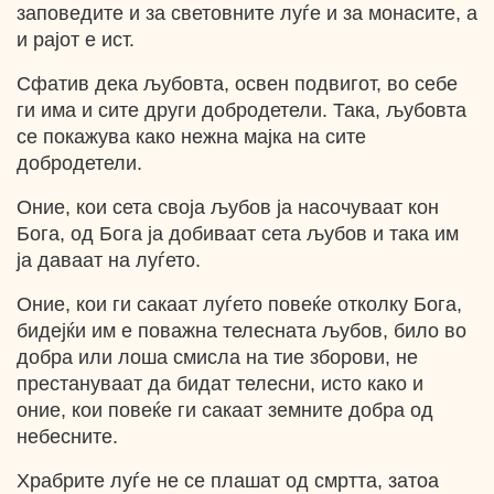
заповедите и за световните луѓе и за монасите, а
и рајот е ист.
Сфатив дека љубовта, освен подвигот, во себе
ги има и сите други добродетели. Така, љубовта
се покажува како нежна мајка на сите
добродетели.
Оние, кои сета своја љубов ја насочуваат кон
Бога, од Бога ја добиваат сета љубов и така им
ја даваат на луѓето.
Оние, кои ги сакаат луѓето повеќе отколку Бога,
бидејќи им е поважна телесната љубов, било во
добра или лоша смисла на тие зборови, не
престануваат да бидат телесни, исто како и
оние, кои повеќе ги сакаат земните добра од
небесните.
Храбрите луѓе не се плашат од смртта, затоа