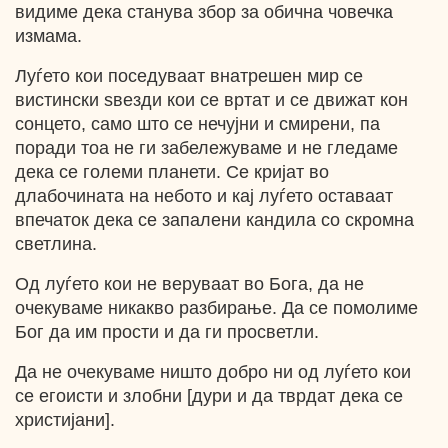
видиме дека станува збор за обична човечка
измама.
Луѓето кои поседуваат внатрешен мир се
вистински ѕвезди кои се вртат и се движат кон
сонцето, само што се нечујни и смирени, па
поради тоа не ги забележуваме и не гледаме
дека се големи планети. Се кријат во
длабочината на небото и кај луѓето оставаат
впечаток дека се запалени кандила со скромна
светлина.
Од луѓето кои не веруваат во Бога, да не
очекуваме никакво разбирање. Да се помолиме
Бог да им прости и да ги просветли.
Да не очекуваме ништо добро ни од луѓето кои
се егоисти и злобни [дури и да тврдат дека се
христијани].