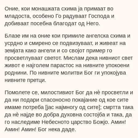
Оние, кои монашката схима ја примаат во
младоста, особено Го радуваат Господа и
добиваат посебна благодат од Него.
Блазе им на оние кои примиле ангелска схима и
усрдно и смирено се подвизуваат, и живеат на
земјата како ангели и со својот пример го
просветлуваат светот. Мислам дека нивниот свет
живот е најголем парастос на нивните упокоени
роднини. По нивните молитви Бог ги упокојува
нивните претци.
Помолете се, милостивиот Бог да нѐ просветли и
да ни подари спасоносно покајание од кое сите
имаме потреба [јас најмногу од сите]; смртта така
да нѐ најде во добра духовна состојба и така, да
го наследиме Небесното царство Божјо. Амин!
Амин! Амин! Бог нека даде.