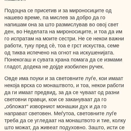
Подоцна се присетив и за мироносиците од
нашево време, па мислев за добро да го
напишам она за што размислував во овој свет
ден, во Неделата на мироносиците, и тоа да им
го испратам на моите сестри. Не се некои важни
работи, туку пред сѐ, тоа е грст искуства, семе
од тиква испечено на огнот на искушенијата.
Понекогаш и сувата храна помага да се измами
гладот, додека не дојде изобилен ручек.
Овде има поуки и за световните луѓе, кои имаат
некоја врска со монаштвото, и тоа, некои работи
да ги имаат предвид, за да се чуваат од разни
световни правци, кои се закануваат да го
„обложат“ изворниот монашки дух и да го
направат световен. Меѓутоа, световните луѓе
треба да се угледаат на монаштвото и тие, колку
што можат, да живеат подуховно. Зашто, исти се