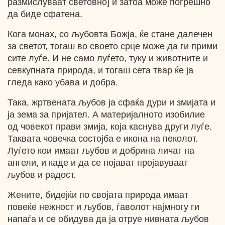
размислуваат световно] и затоа може погрешно
да биде сфатена.
Кога монах, со љубовта Божја, ќе стане далечен
за светот, тогаш во своето срце може да ги прими
сите луѓе. И не само луѓето, туку и животните и
севкупната природа, и тогаш сета твар ќе ја
гледа како убава и добра.
Така, жртвената љубов ја сфаќа дури и змијата и
ја зема за пријател. А материјалното изобилие
од човекот прави змија, која каснува други луѓе.
Таквата човечка состојба е икона на пеколот.
Луѓето кои имаат љубов и добрина личат на
ангели, и каде и да се појават пројавуваат
љубов и радост.
Жените, бидејќи по својата природа имаат
повеќе нежност и љубов, ѓаволот најмногу ги
напаѓа и се обидува да ја отруе нивната љубов