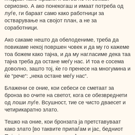
сериозно. А ако понекогаш и имаат потреба од
луѓе, ги бараат само како работници за
остварување на својот план, а не за
соработници.
Ако сакаме нешто да обелодениме, треба да
повикаме некој површен човек и да му го кажеме
тоа божем како тајна, и да му нагласиме дека таа
тајна треба да остане меѓу нас. И тоа е сосема
доволно, зашто тој, ќе го пренесе на многумина и
ќе “рече“: „нека остане меѓу нас“.
Блажени се оние, кои себеси се сметаат за
бронза во очите на светот, кога се обезвреднети
од лоши луѓе. Всушност, тие се чисто дваесет и
четирикаратно злато.
Тешко на оние, кои бронзата ја претставуваат
како злато [во таквите припаѓам и јас, бедниот