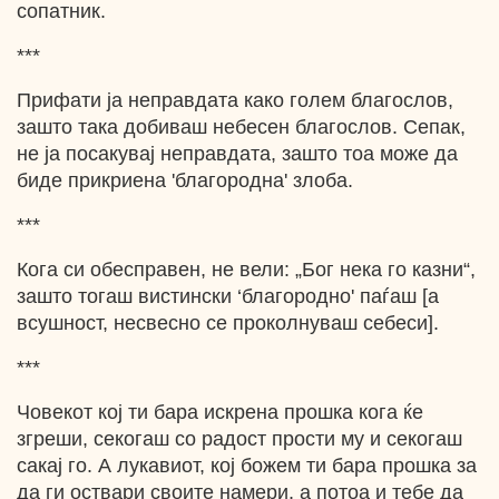
сопатник.
***
Прифати ја неправдата како голем благослов,
зашто така добиваш небесен благослов. Сепак,
не ја посакувај неправдата, зашто тоа може да
биде прикриена 'благородна' злоба.
***
Кога си обесправен, не вели: „Бог нека го казни“,
зашто тогаш вистински ‘благородно' паѓаш [а
всушност, несвесно се проколнуваш себеси].
***
Човекот кој ти бара искрена прошка кога ќе
згреши, секогаш со радост прости му и секогаш
сакај го. А лукавиот, кој божем ти бара прошка за
да ги оствари своите намери, а потоа и тебе да