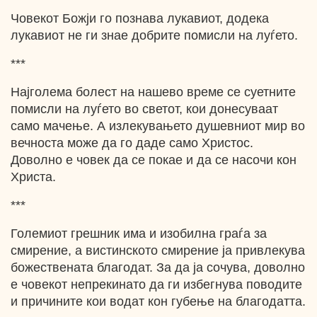
Човекот Божји гo познава лукавиот, додека
лукавиот не ги знае добрите помисли на луѓето.
***
Најголема болест на нашево време се суетните
помисли на луѓето во светот, кои донесуваат
само мачење. А излекувањето душевниот мир во
вечноста може да го даде само Христос.
Доволно е човек да се покае и да се насочи кон
Христа.
***
Големиот грешник има и изобилна граѓа за
смирение, а вистинското смирение ја привлекува
божествената благодат. За да ја сочува, доволно
е човекот непрекинато да ги избегнува поводите
и причините кои водат кон губење на благодатта.