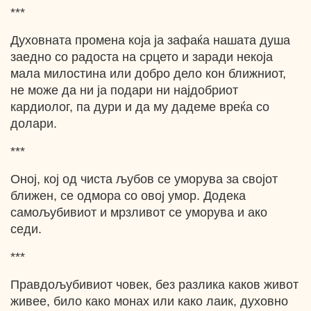
***
Духовната промена која ја зафаќа нашата душа
заедно со радоста на срцето и заради некоја
мала милостина или добро дело кон ближниот,
не може да ни ја подари ни најдобриот
кардиолог, па дури и да му дадеме вреќа со
долари.
***
Оној, кој од чиста љубов се уморува за својот
ближен, се одмора со овој умор. Додека
самољубивиот и мрзливот се уморува и ако
седи.
***
Правдољубивиот човек, без разлика каков живот
живее, било како монах или како лаик, духовно