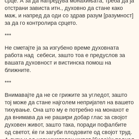
срце. А за да напредува монахињата, треба да ја
отстрани зависта итн., духовно да стане како
маж, и напред да оди со здрав разум [разумност]
за да го контролира срцето.
***
Не сметајте ја за изгубено време духовната
работа над себеси, зашто тоа е предуслов за
вашата духовност и вистинска помош на
ближните.
***
Внимавајте да не се грижите за угледот, зашто
тој може да стане најголем непријател на вашето
тихување. Она што му е потребно на монахот е
да внимава да не рашири добар глас за својот
духовен живот, зашто така, поради пофалбите
од светот, ќе ги загуби плодовите од својот труд.