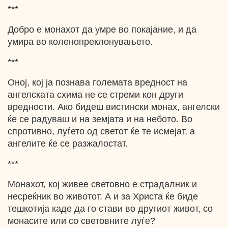
***
Добро е монахот да умре во покајание, и да
умира во коленопреклонувањето.
***
Оној, кој ја познава големата вредност на
ангелската схима не се стреми кон други
вредности. Ако бидеш вистински монах, ангелски
ќе се радуваш и на земјата и на небото. Во
спротивно, луѓето од светот ќе те исмејат, а
ангелите ќе се разжалостат.
***
Монахот, кој живее световно е страдалник и
несреќник во животот. А и за Христа ќе биде
тешкотија каде да го стави во другиот живот, со
монасите или со световните луѓе?