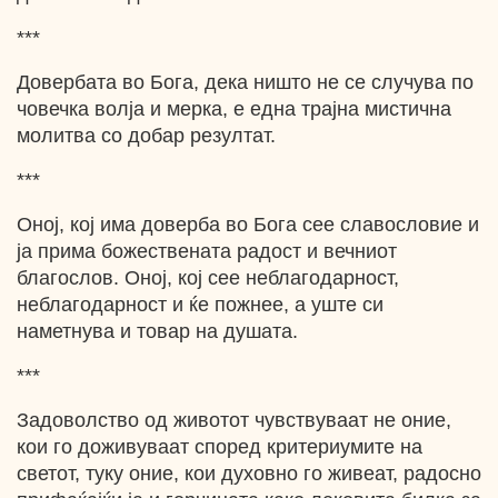
***
Довербата во Бога, дека ништо не се случува по
човечка волја и мерка, е една трајна мистична
молитва со добар резултат.
***
Оној, кој има доверба во Бога сее славословие и
ја прима божествената радост и вечниот
благослов. Оној, кој сее неблагодарност,
неблагодарност и ќе пожнее, а уште си
наметнува и товар на душата.
***
Задоволство од животот чувствуваат не оние,
кои го доживуваат според критериумите на
светот, туку оние, кои духовно го живеат, радосно