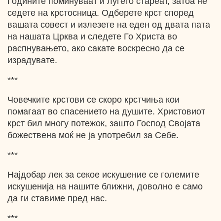
Годините поминуваат и луѓето стареат, затоа не
седете на крстосница. Одберете крст според
вашата совест и излезете на еден од двата пата
на нашата Црква и следете Го Христа во
распнувањето, ако сакате воскресно да се
израдувате.
***
Човечките крстови се скоро крстчиња кои
помагаат во спасението на душите. Христовиот
крст бил многу потежок, зашто Господ Својата
божествена моќ не ја употребил за Себе.
***
Најдобар лек за секое искушение се големите
искушенија на нашите ближни, доволно е само
да ги ставиме пред нас.
***