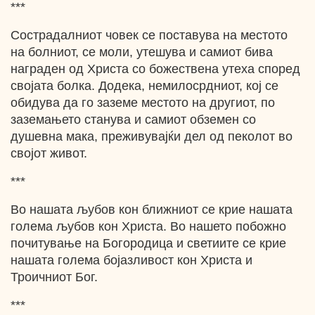
***
Сострадалниот човек се поставува на местото
на болниот, се моли, утешува и самиот бива
награден од Христа со божествена утеха според
својата болка. Додека, немилосрдниот, кој се
обидува да го заземе местото на другиот, по
заземањето станува и самиот обземен со
душевна мака, преживувајќи дел од пеколот во
својот живот.
***
Во нашата љубов кон ближниот се крие нашата
голема љубов кон Христа. Во нашето побожно
почитување на Богородица и светиите се крие
нашата голема бојазливост кон Христа и
Троичниот Бог.
***