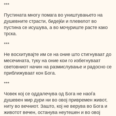
***
Пустината многу помага во уништувањето на
душевните страсти, бидејќи и плевелот во
пустина се исушува, a во мочуриште расте како
трска.
***
Не восхитувајте им се на оние што стигнуваат до
месечината, туку на оние кои го избегнуваат
световниот начин нa размислување и радосно се
приближуваат кон Бога.
***
Човек кој се оддалечува од Бога не наоѓа
душевен мир дури ни во овој привремен живот,
ниту во вечниот. Зашто, кој не верува во Бога и
животот вечен, останува неутешен и во овој