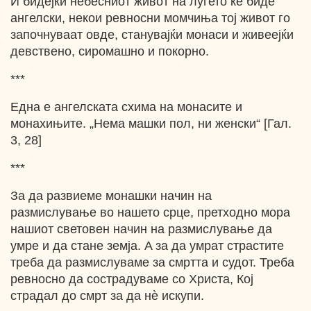
И бидејќи небесниот живот на луѓето ќе биде
ангелски, некои ревносни момчиња тој живот го
започнуваат овде, станувајќи монаси и живеејќи
девствено, сиромашно и покорно.
***
Една e ангелската схима на монасите и
монахињите. „Нема машки пол, ни женски“ [Гал.
3, 28]
***
За да развиеме монашки начин на
размислување во нашето срце, претходно мора
нашиот световен начин на размислување да
умре и да стане земја. A за да умрат страстите
треба да размислуваме за смртта и судот. Треба
ревносно да сострадуваме со Христа, Кој
страдал до смрт за да нѐ искупи.