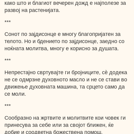
како што и благиот вечерен дожд е најполезе за
развој на растенијата.
***
Сонот по зајдисонце е многу благопријатен за
телото. Ho и бдението по зајдисонце, заедно со
ноќната молитва, многу е корисно за душата.
***
Непрестајно свртувајте ги бројниците, сѐ додека
не се одмрзне духовното масло и не се стави во
движење духовната машина, та срцето само да
се моли.
***
Сообразно на жртвите и молитвите кои човек ги
принесува за себе или за својот ближен, ќе
добие и соодветна божествена помош.