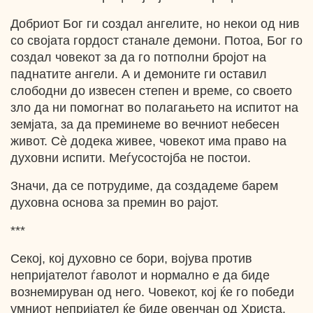
Добриот Бог ги создал ангелите, но некои од нив
со својата гордост станале демони. Потоа, Бог го
создал човекот за да го потполни бројот на
паднатите ангели. А и демоните ги оставил
слободни до извесен степен и време, со своето
зло да ни помогнат во полагањето на испитот на
земјата, за да преминеме во вечниот небесен
живот. Сѐ додека живее, човекот има право на
духовни испити. Меѓусостојба не постои.
Значи, да се потрудиме, да создадеме барем
духовна основа за премин во рајот.
***
Секој, кој духовно се бори, војува против
непријателот ѓаволот и нормално е да биде
вознемируван од него. Човекот, кој ќе го победи
умниот непријател ќе биде овенчан од Христа.