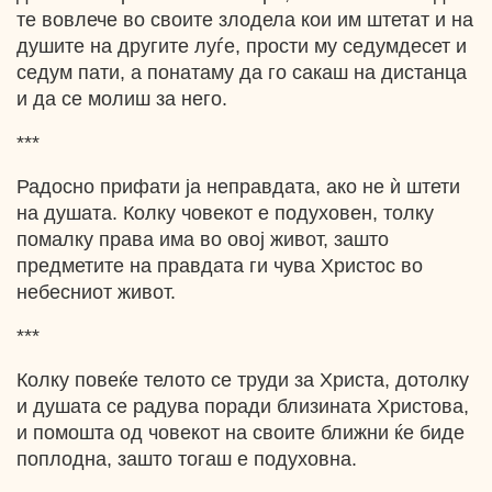
те вовлече во своите злодела кои им штетат и на
душите на другите луѓе, прости му седумдесет и
седум пати, а понатаму да го сакаш на дистанца
и да се молиш за него.
***
Радосно прифати ја неправдата, ако не ѝ штети
на душата. Колку човекот е подуховен, толку
помалку права има во овој живот, зашто
предметите на правдата ги чува Христос во
небесниот живот.
***
Колку повеќе телото се труди за Христа, дотолку
и душата се радува поради близината Христова,
и помошта од човекот на своите ближни ќе биде
поплодна, зашто тогаш е подуховна.