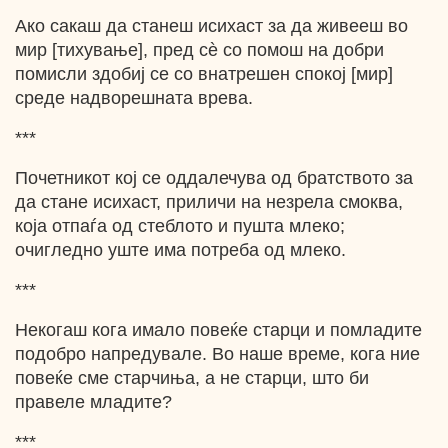
Ако сакаш да станеш исихаст за да живееш во
мир [тихување], пред сѐ со помош на добри
помисли здобиј се со внатрешен спокој [мир]
среде надворешната врева.
***
Почетникот кој се оддалечува од братството за
да стане исихаст, приличи на незрела смоква,
која отпаѓа од стеблото и пушта млеко;
очигледно уште има потреба од млеко.
***
Некогаш кога имало повеќе старци и помладите
подобро напредувале. Во наше време, кога ние
повеќе сме старчиња, а не старци, што би
правеле младите?
***