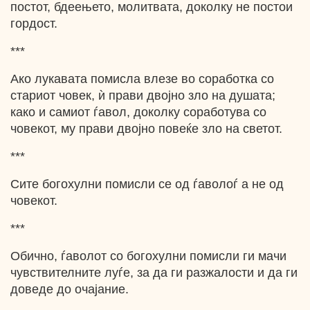
постот, бдеењето, молитвата, доколку не постои
гордост.
***
Ако лукавата помисла влезе во соработка со
стариот човек, ѝ прави двојно зло на душата;
како и самиот ѓавол, доколку соработува со
човекот, му прави двојно повеќе зло на светот.
***
Сите богохулни помисли се од ѓаволоѓ а не од
човекот.
***
Обично, ѓаволот со богохулни помисли ги мачи
чувствителните луѓе, за да ги разжалости и да ги
доведе до очајание.