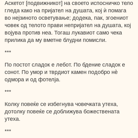
Аскетот [подвижникот] на своето испосничко тело
гледа како на пријател на душата, кој ѝ помага
во нејзиното осветување; додека, пак, згоениот
човек од телото прави непријател на душата, кој
војува против неа. Тогаш лукавиот само чека
прилика да му вметне блудни помисли.
***
По постот сладок е лебот. По бдение сладок е
сонот. По умор и тврдиот камен подобро нѐ
одмора и од фотелја.
***
Колку повеќе се избегнува човечката утеха,
дотолку повеќе се доближува божествената
утеха.
***