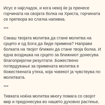
Исус е најсладок, и кога некој ќе ја пренесе
горчината на својата болка на Христа, горчината
се претвора во слатка напивка.
***
Сакаш твојата молитва да стане молитва на
срцето и од Бога да биде примена? Направи
болката на твојот ближен да стане твоја болка. И
една воздишка на срцето за ближниот донесува
благопријатни резултати. Божествено
потврдување за примената молитва е
божествената утеха, која човекот ја чувствува по
молитвата.
***
Тивката ноќна молитва многу помага со својот
мир и придонесува во нашето духовно растење,