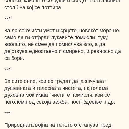
себеси, како што се руши и сводот без главниот
столб на кој се потпира.
***
3a да се очисти умот и срцето, човекот мора не
само да ги отфрли лукавите помисли, туку,
воопшто, не смее да помислува зло, а да
дејствува едноставно и смирено, и ревносно да
се бори.
***
За сите оние, кои се трудат да ја зачуваат
душевната и телесната чистота, најголема
духовна моќ имаат чистите помисли; кои се
поголеми од секоја вежба, пост, бдеење и др.
***
Природната војна на телото отстапува пред