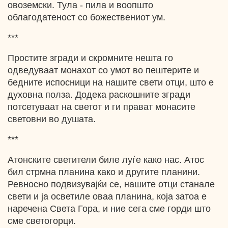
овоземски. Тула - пила и воопшто
облагодатеност со божествениот ум.
***
Простите згради и скромните нешта го
одведуваат монахот со умот во пештерите и
бедните испосници на нашите свети отци, што е
духовна полза. Додека раскошните згради
потсетуваат на светот и ги прават монасите
световни во душата.
***
Атонските светители биле луѓе како нас. Атос
бил стрмна планина како и другите планини.
Ревносно подвизувајќи се, нашите отци станале
свети и ја осветиле оваа планина, која затоа е
наречена Света Гора, и ние сега сме горди што
сме светогорци.