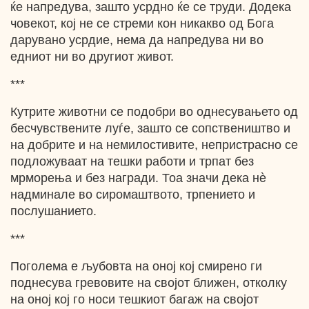
ќе напредува, зашто усрдно ќе се труди. Додека
човекот, кој не се стреми кон никакво од Бога
дарувано усрдие, нема да напредува ни во
едниот ни во другиот живот.
***
Кутрите животни се подобри во однесувањето од
бесчувствените луѓе, зашто се сопствеништво и
на добрите и на немилостивите, непристрасно се
подложуваат на тешки работи и трпат без
мрморења и без награди. Тоа значи дека нѐ
надминале во сиромаштвото, трпението и
послушанието.
***
Поголема е љубовта на оној кој смирено ги
поднесува гревовите на својот ближен, отколку
на оној кој го носи тешкиот багаж на својот