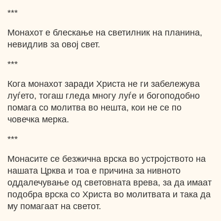
***
Монахот е блескање на светилник на планина,
невидлив за овој свет.
***
Кога монахот заради Христа не ги забележува
луѓето, тогаш гледа многу луѓе и богоподобно
помага со молитва во нешта, кои не се по
човечка мерка.
***
Монасите се безжична врска во устројството на
нашата Црква и тоа е причина за нивното
оддалечување од световната врева, за да имаат
подобра врска со Христа во молитвата и така да
му помагаат на светот.