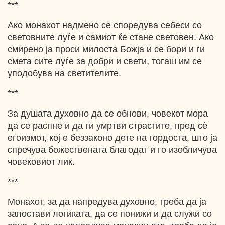
***
Ако монахот надмено се споредува себеси со
световните луѓе и самиот ќе стане световен. Ако
смирено ја проси милоста Божја и се бори и ги
смета сите луѓе за добри и свети, тогаш им се
уподобува на светителите.
***
За душата духовно да се обнови, човекот мора
да се распне и да ги умртви страстите, пред сѐ
егоизмот, кој е беззаконо дете на гордоста, што ја
спречува божествената благодат и го изобличува
човековиот лик.
***
Монахот, за да напредува духовно, треба да ја
запостави логиката, да се понижи и да служи со