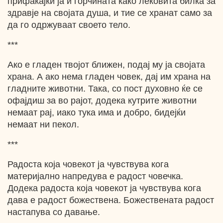
прифаќајќи ја и горчината како лековита билка за
здравје на својата душа, и тие се хранат само за
да го одржуваат своето тело.
***
Ако е гладен твојот ближен, подај му ја својата
храна. А ако нема гладен човек, дај им храна на
гладните животни. Така, со пост духовно ќе се
офајдиш за во рајот, додека кутрите животни
немаат рај, иако тука има и добро, бидејќи
немаат ни пекол.
***
Радоста која човекот ја чувствува кога
материјално напредува е радост човечка.
Додека радоста која човекот ја чувствува кога
дава е радост божествена. Божествената радост
настапува со давање.