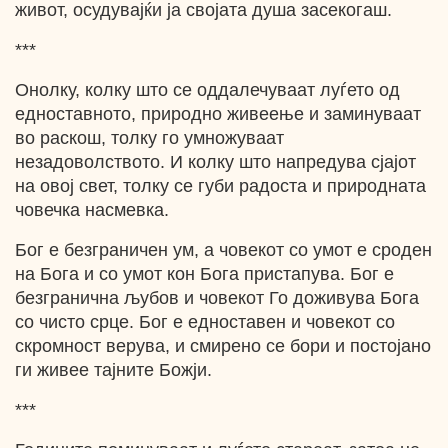
живот, осудувајќи ја својата душа засекогаш.
***
Онолку, колку што се оддалечуваат луѓето од
едноставното, природно живеење и заминуваат
во раскош, толку го умножуваат
незадоволството. И колку што напредува сјајот
на овој свет, толку се губи радоста и природната
човечка насмевка.
Бог е безграничен ум, а човекот со умот е сроден
на Бога и со умот кон Бога пристапува. Бог е
безгранична љубов и човекот Го доживува Бога
со чисто срце. Бог е едноставен и човекот со
скромност верува, и смирено се бори и постојано
ги живее тајните Божји.
***