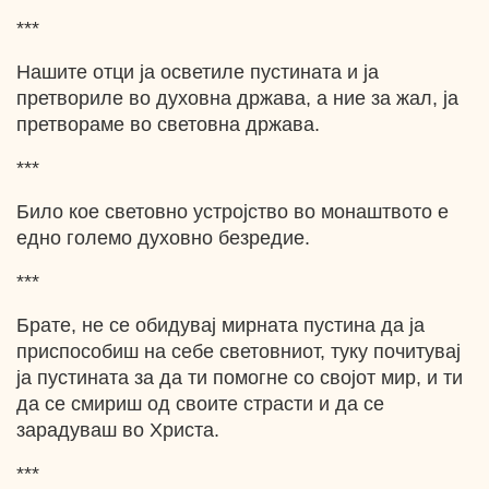
***
Нашите отци ја осветиле пустината и ја
претвориле во духовна држава, а ние за жал, ја
претвораме во световна држава.
***
Било кое световно устројство во монаштвото е
едно големо духовно безредие.
***
Брате, не се обидувај мирната пустина да ја
приспособиш на себе световниот, туку почитувај
ја пустината за да ти помогне со својот мир, и ти
да се смириш од своите страсти и да се
зарадуваш во Христа.
***