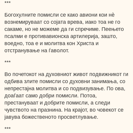
***
Богохулните помисли се како авиони кои нѐ
вознемируваат со сојата врева, иако тоа не го
сакаме, но не можеме да ги спречиме. Пеењето
псалми е противавионска артилерија, зашто,
воедно, тоа e и молитва кон Христа и
отстранување на ѓаволот.
***
Во почетокот на духовниот живот подвижникот ги
одбива злите помисли со духовни занимања, со
непрестајна молитва и со подвизување. По ова,
доаѓаат само добри помисли. Потоа,
престануваат и добрите помисли, a следи
чувството на празнина. На крајот, во човекот се
јавува божественото просветлување.
***