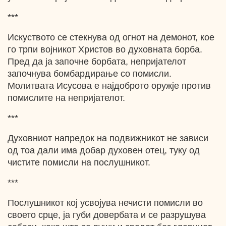
***
Искуството се стекнува од огнот на демонот, кое
го трпи војникот Христов во духовната борба.
Пред да ја започне борбата, непријателот
започнува бомбардирање со помисли.
Молитвата Исусова e најдоброто оружје против
помислите на непријателот.
***
Духовниот напредок на подвижникот не зависи
од тоа дали има добар духовен отец, туку од
чистите помисли на послушникот.
***
Послушникот кој усвојува нечисти помисли во
своето срце, ја губи довербата и се разрушува