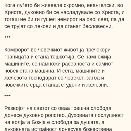
Кога луѓето би живееле скромно, евангелски, во
Христа, духовно би се насладувале со Христа, и
тогаш не би ги гушел немирот на овој свет, па да
се трујат со лекови и да станат бесловесни.
***
Комфорот во човечкиот живот ја пречекори
границата и стана тешкотија. Се намножија
машините, се намножи расеаноста и самиот
човек стана машина. И сега, машините и
железото господарат со човекот, затоа и
човечките срца станаа студени и железни.
***
Развојот на светот со оваа грешна слобода
донесе духовно ропство. Духовната послушност
на волјата Божја е слобода за душата, а
духовната истрајност донесува божествена