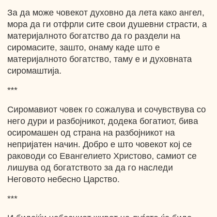
За да може човекот духовно да лета како ангел,
мора да ги отфрли сите свои душевни страсти, а
материјалното богатство да го раздели на
сиромасите, зашто, онаму каде што е
материјалното богатство, таму е и духовната
сиромаштија.
***
Сиромавиот човек го сожалува и сочувствува со
него дури и разбојникот, додека богатиот, бива
осиромашен од страна на разбојникот на
непријатен начин. Добро е што човекот кој се
раководи со Евангелието Христово, самиот се
лишува од богатството за да го наследи
Неговото небесно Царство.
***