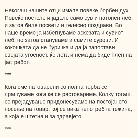
Некогаш нашите отци имале повеќе борбен дух.
Повеќе постеле и јаделе само сув и натопен леб,
и затоа биле посвети и телесно поздрави. Во
наше време ја избегнуваме аскезата и сувиот
леб, но затоа стануваме и самите сурови. И
кокошката да не буричка и да ја запостави
својата угоеност, ќе лета и нема да биде плен на
јастребот.
***
Кога сме натоварени со полна торба се
прашуваме кога ќе се растовариме. Колку тогаш,
со прејадување придонесуваме на постојаното
носење на товар, кој се вика непотребна тежина,
а која е штетна и за здравјето.
***