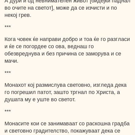
А дури и од невнимателен живот [бидејќи паднал
во очите на светот], може да се изчисти и по
некој грев.
***
Кога човек ќе направи добро и тоа ќе го разгласи
и ќе се погордее со ова, веднаш го
обезвреднува и без причина се заморува и се
мачи.
***
Монахот кој размислува световно, изгледа дека
го погрешил патот, зашто тргнал по Христа, а
душата му е уште во светот.
***
Монасите кои се занимаваат со раскошна градба
и световно градителство, покажуваат дека се