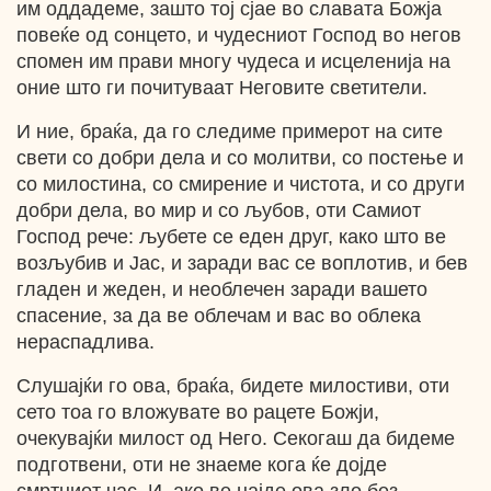
им оддадеме, зашто тој сјае во славата Божја
повеќе од сонцето, и чудесниот Господ во негов
спомен им прави многу чудеса и исцеленија на
оние што ги почитуваат Неговите светители.
И ние, браќа, да го следиме примерот на сите
свети со добри дела и со молитви, со постење и
со милостина, со смирение и чистота, и со други
добри дела, во мир и со љубов, оти Самиот
Господ рече: љубете се еден друг, како што ве
возљубив и Јас, и заради вас се воплотив, и бев
гладен и жеден, и необлечен заради вашето
спасение, за да ве облечам и вас во облека
нераспадлива.
Слушајќи го ова, браќа, бидете милостиви, оти
сето тоа го вложувате во рацете Божји,
очекувајќи милост од Него. Секогаш да бидеме
подготвени, оти не знаеме кога ќе дојде