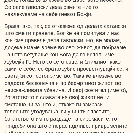
дела, тогаш ќе влеземе во Царството небесно.
Со овие ѓаволски дела самите ние го
навлекуваме на себе гневот Божји.
Браќа, ако, пак, се откажеме од делата сатански
што сме ги правеле, Бог ќе нѐ помилува и нас
кои сме правеле дела ѓаволски. Но, ве молам,
додека имаме време во овој живот, да побрзаме
нашето ветување кон Бога да го исполниме,
љубејќи Го Него со сето срце, и ближниот како
самите себе, со братољубие просветлувајќи се, и
цветајќи со гостопримство. Така ќе влеземе во
радоста бесконечна и во бесмртниот живот, во
неискажливата убавина. И овој светител (името),
богатството и славата на овој живот не ги
сметаше ни за што и, откако ги замрази
телесните угодувања, ги уништи сластите,
богатството им го раздаде на сиромасите, го
придоби она што е нераспадливо, привремените