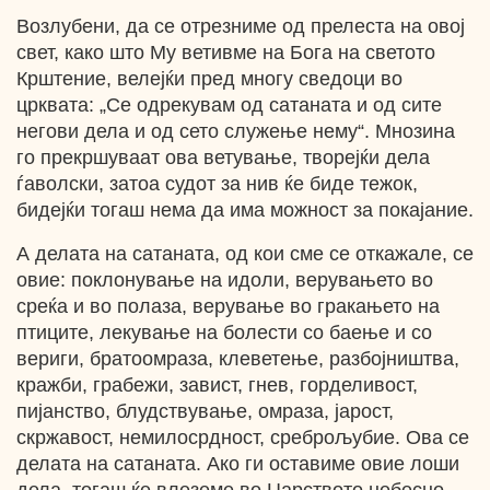
Возлубени, да се отрезниме од прелеста на овој
свет, како што Му ветивме на Бога на светото
Крштение, велејќи пред многу сведоци во
црквата: „Се одрекувам од сатаната и од сите
негови дела и од сето служење нему“. Мнозина
го прекршуваат ова ветување, творејќи дела
ѓаволски, затоа судот за нив ќе биде тежок,
бидејќи тогаш нема да има можност за покајание.
А делата на сатаната, од кои сме се откажале, се
овие: поклонување на идоли, верувањето во
среќа и во полаза, верување во гракањето на
птиците, лекување на болести со баење и со
вериги, братоомраза, клеветење, разбојништва,
кражби, грабежи, завист, гнев, горделивост,
пијанство, блудствување, омраза, јарост,
скржавост, немилосрдност, среброљубие. Ова се
делата на сатаната. Ако ги оставиме овие лоши