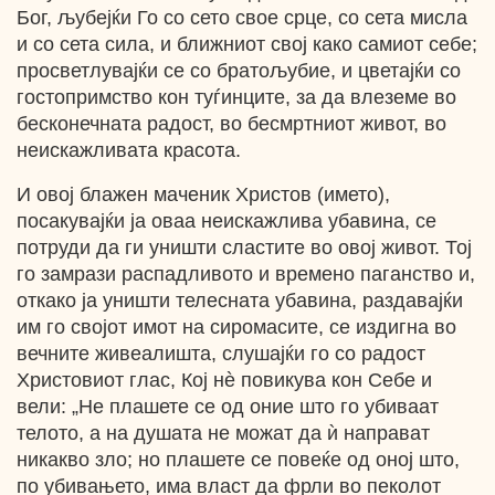
Бог, љубејќи Го со сето свое срце, со сета мисла
и со сета сила, и ближниот свој како самиот себе;
просветлувајќи се со братољубие, и цветајќи со
гостопримство кон туѓинците, за да влеземе во
бесконечната радост, во бесмртниот живот, во
неискажливата красота.
И овој блажен маченик Христов (името),
посакувајќи ја оваа неискажлива убавина, се
потруди да ги уништи сластите во овој живот. Тој
го замрази распадливото и времено паганство и,
откако ја уништи телесната убавина, раздавајќи
им го својот имот на сиромасите, се издигна во
вечните живеалишта, слушајќи го со радост
Христовиот глас, Кој нѐ повикува кон Себе и
вели: „Не плашете се од оние што го убиваат
телото, а на душата не можат да ѝ направат
никакво зло; но плашете се повеќе од оној што,
по убивањето, има власт да фрли во пеколот