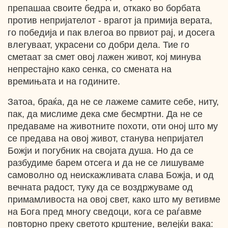
препашаа своите бедра и, откако во борбата
против непријателот - врагот ја примија верата,
го победија и пак влегоа во првиот рај, и досега
влегуваат, украсени со добри дела. Тие го
сметаат за смет овој лажен живот, кој минува
непрестајно како сенка, со смената на
времињата и на годините.
Затоа, браќа, да не се лажеме самите себе, ниту,
пак, да мислиме дека сме бесмртни. Да не се
предаваме на животните похоти, оти оној што му
се предава на овој живот, станува непријател
Божји и погубник на својата душа. Но да се
разбудиме барем отсега и да не се лишуваме
самоволно од неискажливата слава Божја, и од
вечната радост, туку да се воздржуваме од
примамливоста на овој свет, како што му ветивме
на Бога пред многу сведоци, кога се раѓавме
повторно преку светото крштение, велејќи вака: