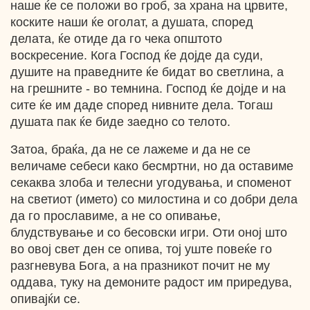
наше ќе се положи во гроб, за храна на црвите,
коските наши ќе оголат, а душата, според
делата, ќе отиде да го чека општото
воскресение. Кога Господ ќе дојде да суди,
душите на праведните ќе бидат во светлина, а
на грешните - во темнина. Господ ќе дојде и на
сите ќе им даде според нивните дела. Тогаш
душата пак ќе биде заедно со телото.
Затоа, браќа, да не се лажеме и да не се
величаме себеси како бесмртни, но да оставиме
секаква злоба и телесни угодувања, и споменот
на светиот (името) со милостина и со добри дела
да го прославиме, а не со опивање,
блудствување и со бесовски игри. Оти оној што
во овој свет ден се опива, тој уште повеќе го
разгневува Бога, а на празникот почит не му
оддава, туку на демоните радост им приредува,
опивајќи се.