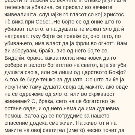
работи ги замени со вечните и, откако ја уништи
телесната убавина, се пресели во вечните
живеалишта, слушајќи го гласот со кој Христос
нѐ вика при Себе: „Не бојте се од оние што го
убиваат телото, а на душата не можат зло да ѝ
направат, туку бојте се повеќе од оној што, по
убивањето, има власт да ја фрли во огнот“. Вам
ви зборувам, браќа, вие од него бојте се.
Бидејќи, браќа, каква полза има човек да го
собере и целото богатство на светот, а ја загуби
душата своја, или се лиши од царството Божјо?
А тоа ќе биде тешко за душата. Со што ли ќе ја
искупиме таму душата своја од маките, ако овде
не се одречеме од злото, или во скржавост
живееме? О, браќа, сето наше богатство ќе
остане овде, и од него нема да има душевна
помош. Затоа да се потрудиме за нашето
спасение додека сме живи. На животот и на
маките на овој светител (името) чесно почит да