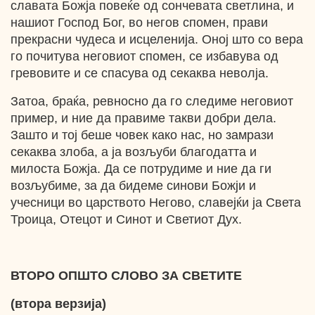
славата Божја повеќе од сончевата светлина, и
нашиот Господ Бог, во негов спомен, прави
прекрасни чудеса и исцеленија. Оној што со вера
го почитува неговиот спомен, се избавува од
гревовите и се спасува од секаква неволја.
Затоа, браќа, ревносно да го следиме неговиот
пример, и ние да правиме такви добри дела.
Зашто и тој беше човек како нас, но замрази
секаква злоба, а ја возљуби благодатта и
милоста Божја. Да се потрудиме и ние да ги
возљубиме, за да бидеме синови Божји и
учесници во царството Негово, славејќи ја Света
Троица, Отецот и Синот и Светиот Дух.
ВТОРО ОПШТО СЛОВО ЗА СВЕТИТЕ
(втора верзија)