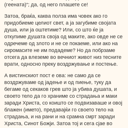
(геената)“; да, од него плашете се!
Затоа, браќа, каква полза има човек ако го
придобиеме целиот свет, а ја загубиме својата
душа, или ја оштетиме? Или, со што ќе ја
откупиме душата своја од маките, ако овде не се
одречеме од злото и не се покаеме, или ако на
сиромасите не им подадеме? Но да побрзаме
отсега да влеземе во вечниот живот низ тесните
врати, односно преку воздржување и постење.
А вистинскиот пост е ова: не само да се
воздржуваме од јадење и од пиење, туку да
бегаме од секаков грев што ја убива душата, и
своето тело да го храниме со страдања и маки
заради Христа, со коишто се подвизаваше и овој
блажен (името), предавајќи го своето тело на
страдања, и на рани и на срамна смрт заради
Христа, Синот Божји. Затоа тој и сега сјае во