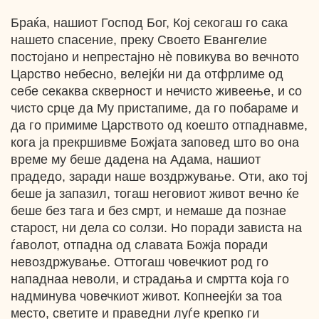
Браќа, нашиот Господ Бог, Кој секогаш го сака
нашето спасение, преку Своето Евангелие
постојано и непрестајно нѐ повикува во вечното
Царство небесно, велејќи ни да отфрлиме од
себе секаква скверност и нечисто живеење, и со
чисто срце да Му пристапиме, да го побараме и
да го примиме Царството од коешто отпаднавме,
кога ја прекршивме Божјата заповед што во она
време му беше дадена на Адама, нашиот
прадедо, заради наше воздржување. Оти, ако тој
беше ја запазил, тогаш неговиот живот вечно ќе
беше без тага и без смрт, и немаше да познае
старост, ни дела со солзи. Но поради зависта на
ѓаволот, отпадна од славата Божја поради
невоздржување. Оттогаш човечкиот род го
нападнаа неволи, и страдања и смртта која го
надминува човечкиот живот. Копнеејќи за тоа
место, светите и праведни луѓе крепко ги