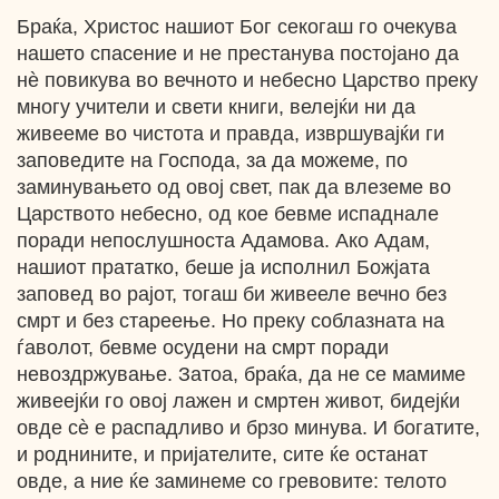
Браќа, Христос нашиот Бог секогаш го очекува
нашето спасение и не престанува постојано да
нѐ повикува во вечното и небесно Царство преку
многу учители и свети книги, велејќи ни да
живееме во чистота и правда, извршувајќи ги
заповедите на Господа, за да можеме, по
заминувањето од овој свет, пак да влеземе во
Царството небесно, од кое бевме испаднале
поради непослушноста Адамова. Ако Адам,
нашиот прататко, беше ја исполнил Божјата
заповед во рајот, тогаш би живееле вечно без
смрт и без стареење. Но преку соблазната на
ѓаволот, бевме осудени на смрт поради
невоздржување. Затоа, браќа, да не се мамиме
живеејќи го овој лажен и смртен живот, бидејќи
овде сѐ е распадливо и брзо минува. И богатите,
и роднините, и пријателите, сите ќе останат
овде, а ние ќе заминеме со гревовите: телото