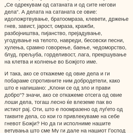
„Се одрекувам од сатаната и од сите негови
дела“. А делата на сатаната се овие:
идоложртвување, братоомраза, клевети, држење
гнев, завист, јарост, омраза, кражби,
разбојништва, пијанство, прејадување,
угодување на телото, навреди, бесовски песни,
хулења, срамно говорење, баење, чедоморство,
блуд, прељуба, горделивост, лага, прекршување
на клетва и колнење во Божјото име.
И така, ако се откажеме од овие дела и ги
побараме спротивните ним добродетели, како
што е напишано: „Клони се од зло и прави
добро“? значи, ако се откажеме отсега од овие
лоши дела, тогаш лесно ќе влеземе пак во
истиот рај. Оти, што е поомразено од луѓето од
таквите дела, со кои го привлекуваме на себе
гневот Божји? Но да ги исполниме нашите
ветувања што сме Му ги дале на нашиот Господ