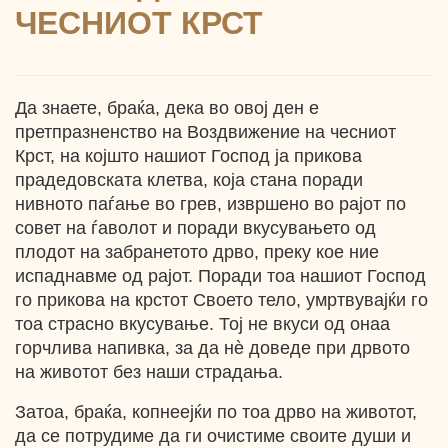
ЧЕСНИОТ КРСТ
Да знаете, браќа, дека во овој ден е
претпразненство на Воздвижение на чесниот
Крст, на којшто нашиот Господ ја прикова
прадедовската клетва, која стана поради
нивното паѓање во грев, извршено во рајот по
совет на ѓаволот и поради вкусувањето од
плодот на забранетото дрво, преку кое ние
испаднавме од рајот. Поради тоа нашиот Господ
го прикова на крстот Своето тело, умртвувајќи го
тоа страсно вкусување. Тој не вкуси од онаа
горчлива напивка, за да нѐ доведе при дрвото
на животот без наши страдања.
Затоа, браќа, копнеејќи по тоа дрво на животот,
да се потрудиме да ги очистиме своите души и