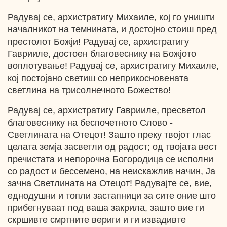
Радувај се, архистратигу Михаиле, кој го уништи
началникот на темнината, и достојно стоиш пред
престолот Божји! Радувај се, архистратигу
Гаврииле, достоен благовеснику на Божјото
воплотување! Радувај се, архистратигу Михаиле,
кој постојано светиш со неприкосновената
светлина на трисолнечното Божество!
Радувај се, архистратигу Гаврииле, пресветол
благовеснику на беспочетното Слово -
Светлината на Отецот! Зашто преку твојот глас
целата земја засветли од радост; од твојата вест
пречистата и непорочна Богородица се исполни
со радост и бессемено, на неискажлив начин, Ја
зачна Светлината на Отецот! Радувајте се, вие,
еднодушни и топли застапници за сите оние што
прибегнуваат под ваша закрила, зашто вие ги
скршивте смртните вериги и ги извадивте