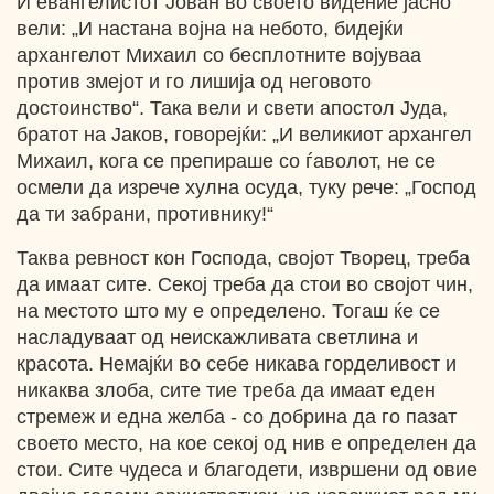
И евангелистот Јован во своето видение јасно
вели: „И настана војна на небото, бидејќи
архангелот Михаил со бесплотните војуваа
против змејот и го лишија од неговото
достоинство“. Така вели и свети апостол Јуда,
братот на Јаков, говорејќи: „И великиот архангел
Михаил, кога се препираше со ѓаволот, не се
осмели да изрече хулна осуда, туку рече: „Господ
да ти забрани, противнику!“
Таква ревност кон Господа, својот Творец, треба
да имаат сите. Секој треба да стои во својот чин,
на местото што му е определено. Тогаш ќе се
насладуваат од неискажливата светлина и
красота. Немајќи во себе никава горделивост и
никаква злоба, сите тие треба да имаат еден
стремеж и една желба - со добрина да го пазат
своето место, на кое секој од нив е определен да
стои. Сите чудеса и благодети, извршени од овие