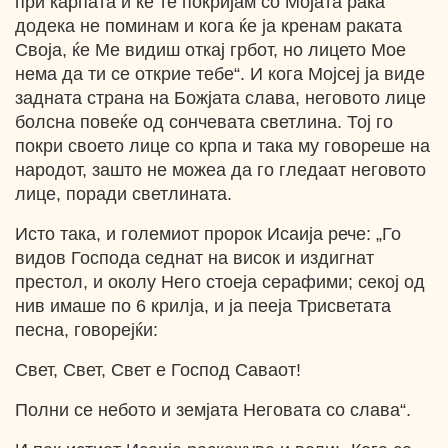
при карпата и ќе те покријам со Мојата рака
додека не поминам и кога ќе ја кренам раката
Своја, ќе Ме видиш откај грбот, но лицето Мое
нема да ти се открие тебе“. И кога Мојсеј ја виде
задната страна на Божјата слава, неговото лице
болсна повеќе од сончевата светлина. Тој го
покри своето лице со крпа и така му говореше на
народот, зашто не можеа да го гледаат неговото
лице, поради светлината.
Исто така, и големиот пророк Исаија рече: „Го
видов Господа седнат на висок и издигнат
престол, и околу Него стоеја серафими; секој од
нив имаше по 6 крилја, и ја пееја Трисветата
песна, говорејќи:
Свет, Свет, Свет е Господ Саваот!
Полни се небото и земјата Неговата со слава“.