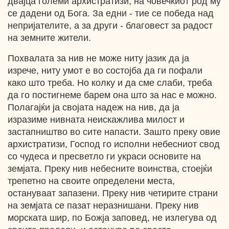
двајца големи архистратизи, на човечкиот род му
се дадени од Бога. За едни - тие се победа над
непријателите, а за други - благовест за радост
на земните жители.
Похвалата за нив не може ниту јазик да ја
изрече, ниту умот е во состојба да ги пофали
како што треба. Но колку и да сме слаби, треба
да го постигнеме барем она што за нас е можно.
Полагајќи ја својата надеж на нив, да ја
изразиме нивната неискажлива милост и
застапништво во сите напасти. Зашто преку овие
архистратизи, Господ го исполни небесниот свод
со чудеса и пресветло ги украси основите на
земјата. Преку нив небесните воинства, стоејќи
трепетно на своите определени места,
остануваат запазени. Преку нив четирите страни
на земјата се пазат неразнишани. Преку нив
морската шир, по Божја заповед, не излегува од