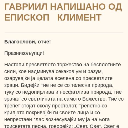
ГАВРИИЛ НАПИШАНО ОД
ЕПИСКОП КЛИМЕНТ
Благослови, отче!
Празникољупци!
Настапи пресветлото торжество на бесплотните
сили, кое надминува секаков ум и разум,
озарувајќи ја целата вселена со пресветлите
зраци. Бидејќи тие не се со телесна природа,
туку со недопирлива и несфатлива природа, тие
зрачат со светлината на самото Божество. Тие со
трепет стојат околу престолот, трепетно со
крилјата покривајќи ги своите лица и со
непрестаен глас вознесувајќи Му ја на Бога
трисветата песна, говорејќи: „Свет, Свет, Свет е