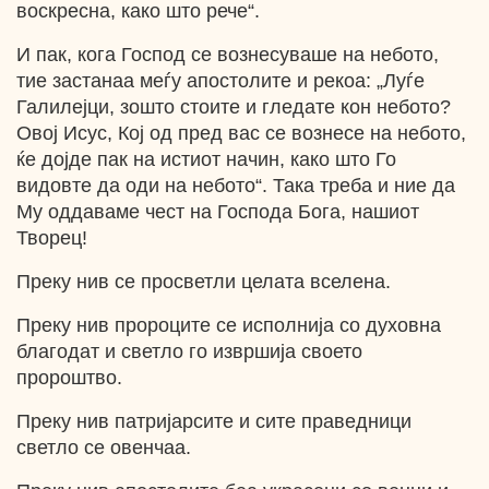
воскресна, како што рече“.
И пак, кога Господ се вознесуваше на небото,
тие застанаа меѓу апостолите и рекоа: „Луѓе
Галилејци, зошто стоите и гледате кон небото?
Овој Исус, Кој од пред вас се вознесе на небото,
ќе дојде пак на истиот начин, како што Го
видовте да оди на небото“. Така треба и ние да
Му оддаваме чест на Господа Бога, нашиот
Творец!
Преку нив се просветли целата вселена.
Преку нив пророците се исполнија со духовна
благодат и светло го извршија своето
пророштво.
Преку нив патријарсите и сите праведници
светло се овенчаа.