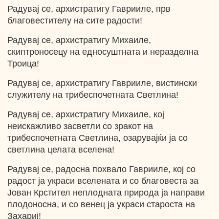
Радувај се, архистратигу Гаврииле, прв
благовестителу на сите радости!
Радувај се, архистратигу Михаиле,
скиптроносецу на едносуштната и неразделна
Троица!
Радувај се, архистратигу Гаврииле, вистински
служителу на трибеспочетната Светлина!
Радувај се, архистратигу Михаиле, кој
неискажливо засветли со зракот на
трибеспочетната Светлина, озарувајќи ја со
светлина целата вселена!
Радувај се, радосна похвало Гаврииле, кој со
радост ја украси вселената и со благовеста за
Јован Крстител неплодната природа ја направи
плодоносна, и со венец ја украси староста на
Захариј!