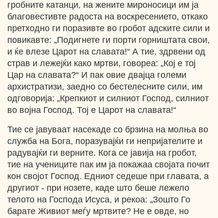
гробните катанци, на жените мироносици им ја
благовестивте радоста на воскресението, откако
претходно ги поразивте во гробот адските сили и
повикавте: „Подигнете ги порти горништата свои,
и ќе влезе Царот на славата!“ А тие, здрвени од
страв и лежејќи како мртви, говореа: „Кој е тој
Цар на славата?“ И пак овие двајца големи
архистратизи, заедно со бестелесните сили, им
одговорија: „Крепкиот и силниот Господ, силниот
во војна Господ. Тој е Царот на славата!“
Тие се јавуваат насекаде со брзина на молња во
служба на Бога, поразувајќи ги непријателите и
радувајќи ги верните. Кога се јавија на гробот,
тие на учениците пак им ја покажаа својата почит
кон својот Господ. Едниот седеше при главата, а
другиот - при нозете, каде што беше лежело
телото на Господа Исуса, и рекоа: „Зошто Го
барате Живиот меѓу мртвите? Не е овде, но