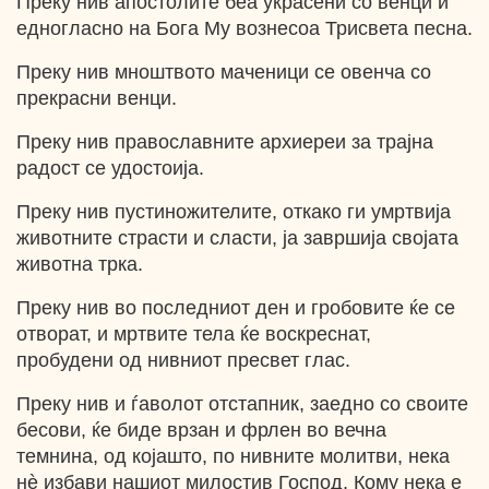
Преку нив апостолите беа украсени со венци и
едногласно на Бога Му вознесоа Трисвета песна.
Преку нив мноштвото маченици се овенча со
прекрасни венци.
Преку нив православните архиереи за трајна
радост се удостоија.
Преку нив пустиножителите, откако ги умртвија
животните страсти и сласти, ја завршија својата
животна трка.
Преку нив во последниот ден и гробовите ќе се
отворат, и мртвите тела ќе воскреснат,
пробудени од нивниот пресвет глас.
Преку нив и ѓаволот отстапник, заедно со своите
бесови, ќе биде врзан и фрлен во вечна
темнина, од којашто, по нивните молитви, нека
нѐ избави нашиот милостив Господ, Кому нека е