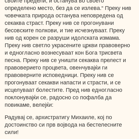
своите предели, и останува во своето
определено место, без да се излева.“ Преку нив
човечката природа останува неповредена од
секаква страст. Преку нив се прогонувани
бесовските полкови, и тие исчезнуваат. Преку
нив од корен се разруши идолската измама.
Преку нив светло украсените цркви правоверно
и едногласно вознесуваат кон Бога трисвета
песна. Преку нив се уништи секаква прелест и
правоверието процвета, овенчувајќи ги
правоверните исповедници. Преку нив се
прогонуваат секакви напасти и страсти, и се
исцелуваат болестите. Пред нив едногласно
поклонувајќи се, радосно со пофалба да
повикаме, велејќи:
Радувај се, архистратигу Михаиле, кој по
достоинство си прв војвода на бестелесните
сили!