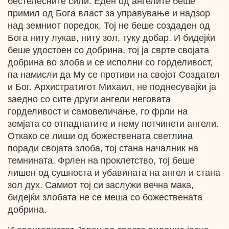
бестелесните сили. Еден од ангелите беше
примил од Бога власт за управување и надзор
над земниот поредок. Тој не беше создаден од
Бога ниту лукав, ниту зол, туку добар. И бидејќи
беше удостоен со добрина, тој ја сврте својата
добрина во злоба и се исполни со горделивост,
па намисли да Му се противи на својот Создател
и Бог. Архистратигот Михаил, не поднесувајќи ја
заедно со сите други ангели неговата
горделивост и самовеличање, го фрли на
земјата со отпаднатите и нему потчинети ангели.
Откако се лиши од божествената светлина
поради својата злоба, тој стана началник на
темнината. Фрлен на проклетство, тој беше
лишен од сушноста и убавината на ангел и стана
зол дух. Самиот тој си заслужи вечна мака,
бидејќи злобата не се меша со божествената
добрина.