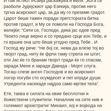
И пак истиот Исаија раскажува и вели: „Кога се
разболе Јудејскиот цар Езекија, против него
тргна асирскиот цар, за да му го преземе градот.
Царот беше тажен поради претстојната битка
против градот, и Му се помоли на Господа Бога,
велејќи: "Сети се, Господи, дека јас одев пред
Твоето лице верно и со предано срце кон Тебе, и
го вршев она што беше угодно пред Тебе . И
Господ му рече: “Не бој се, нема да влезе тој во
твојот град, ниту ќе фрли таму стрела ни штит,
оти Јас ќе го бранам твојот гради ќе го спасам,
заради Мене и заради Давида - Мојот слуга.
Тогаш слезе ангел Господов и во асирскиот
логор погуби сто осумдесет и пет илјади души.
Утредента насекаде најдоа само мртви тела“.
Ете, таква е силата на овие бесплотни и
божествени служители. Началник на сите нив е
големиот архистратиг Михаил, кој е војвода на