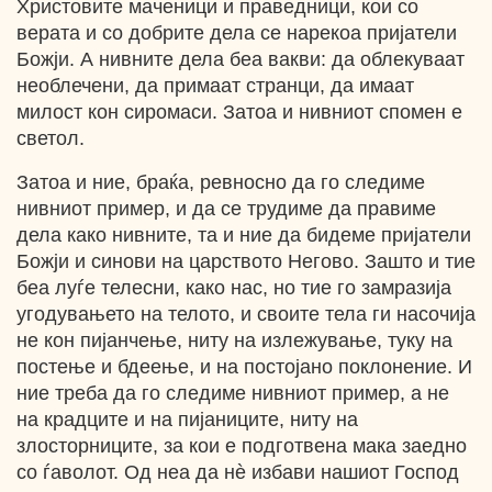
Христовите маченици и праведници, кои со
верата и со добрите дела се нарекоа пријатели
Божји. А нивните дела беа вакви: да облекуваат
необлечени, да примаат странци, да имаат
милост кон сиромаси. Затоа и нивниот спомен е
светол.
Затоа и ние, браќа, ревносно да го следиме
нивниот пример, и да се трудиме да правиме
дела како нивните, та и ние да бидеме пријатели
Божји и синови на царството Негово. Зашто и тие
беа луѓе телесни, како нас, но тие го замразија
угодувањето на телото, и своите тела ги насочија
не кон пијанчење, ниту на излежување, туку на
постење и бдеење, и на постојано поклонение. И
ние треба да го следиме нивниот пример, а не
на крадците и на пијаниците, ниту на
злосторниците, за кои е подготвена мака заедно
со ѓаволот. Од неа да нѐ избави нашиот Господ