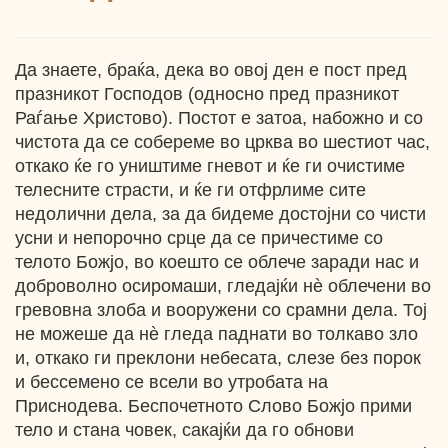
Да знаете, браќа, дека во овој ден е пост пред
празникот Господов (односно пред празникот
Раѓање Христово). Постот е затоа, набожно и со
чистота да се собереме во црква во шестиот час,
откако ќе го уништиме гневот и ќе ги очистиме
телесните страсти, и ќе ги отфрлиме сите
недолични дела, за да бидеме достојни со чисти
усни и непорочно срце да се причестиме со
телото Божјо, во коешто се облече заради нас и
доброволно осиромаши, гледајќи нѐ облечени во
гревовна злоба и вооружени со срамни дела. Тој
не можеше да нѐ гледа паднати во толкаво зло
и, откако ги преклони небесата, слезе без порок
и бессемено се всели во утробата на
Приснодева. Беспочетното Слово Божјо прими
тело и стана човек, сакајќи да го обнови