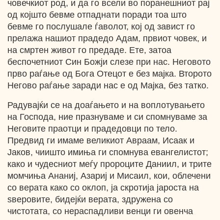
човечкиот род, и да го всели во поранешниот рај
од којшто бевме отпаднати поради тоа што
бевме го послушале ѓаволот, кој од завист го
прелажа нашиот прадедо Адам, првиот човек, и
на смртен живот го предаде. Ете, затоа
беспочетниот Син Божји слезе при нас. Неговото
прво раѓање од Бога Отецот е без мајка. Второто
Негово раѓање заради нас е од Мајка, без татко.
Радувајќи се на доаѓањето и на воплотувањето
на Господа, ние празнуваме и си спомнуваме за
Неговите праотци и прадедовци по тело.
Предвид ги имаме великиот Авраам, Исаак и
Јаков, чиишто имиња ги спомнува евангелистот;
како и чудесниот меѓу пророците Даниил, и трите
момчиња Ананиј, Азариј и Мисаил, кои, облечени
со верата како со оклоп, ја скротија јароста на
ѕверовите, бидејќи верата, здружена со
чистотата, со нераспадливи венци ги овенча