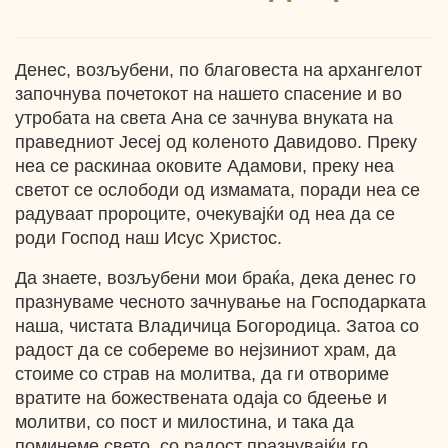
Денес, возљубени, по благовеста на архангелот
започнува почетокот на нашето спасение и во
утробата на света Ана се зачнува внуката на
праведниот Јесеј од коленото Давидово. Преку
неа се раскинаа оковите Адамови, преку неа
светот се ослободи од измамата, поради неа се
радуваат пророците, очекувајќи од неа да се
роди Господ наш Исус Христос.
Да знаете, возљубени мои браќа, дека денес го
празнуваме чесното зачнување на Господарката
наша, чистата Владичица Богородица. Затоа со
радост да се собереме во нејзиниот храм, да
стоиме со страв на молитва, да ги отвориме
вратите на божествената одаја со бдеење и
молитви, со пост и милостина, и така да
поминеме свето, со радост празнувајќи го