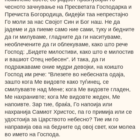
чесното зачнување на Пресветата Господарка и
Пречиста Богородица, бидејќи таа непрестајно
Го моли за нас Својот Син и Бог наш. Не да
јадеме и да пиеме само ние сами, туку и бедните
да ги милуваме, гладните да ги наситуваме,
необлечените да ги облекуваме, како што рече
Господ: „Бидете милостиви, како што е милостив
и вашиот Отец небесен“. И така, да ги
подражаваме оние мудри девојки, на коишто
Господ им рече: "Влезете во небесната одаја,
зашто кога Ме видовте како туѓинец, се
смилувавте над Мене; кога Ме видовте гладен,
Ме нахранивте; кога Ме видовте жеден, Ме
напоивте. Зар тие, браќа, Го напоија или
нахранија Самиот Христос, па го примија или се
удостоија за Царството небесно? Тие им го
направија ова на бедните од овој свет, кои молеа
во името на Господа.