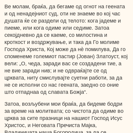
Ве молам, браќа, да бегаме од огнот на геената
и од ненадејниот суд, оти не знаеме во кој час
душата ќе се раздели од телото: кога јадеме и
пиеме, или кога одиме или седиме. Затоа
секојдневно да се каеме, со милостина и
кроткост и воздржување, и така да Го молиме
Господа Христа, Кој може да нѐ помилува, Да го
споменеме големиот пастир (Јован) Златоуст, кој
вели: „О, чеда, заради вас се создадени тие, а
не вие заради нив; и не одвраќајте се од
црквата, ниту смислувајте суетни работи, за да
не се исполни со нас геената, заедно со оние
што отпаднаа од славата Божја“.
Затоа, возљубени мои браќа, да бидеме бодри
за време на молитвата; со чистота да одиме во
црква за сите празници на нашиот Господ Исус
Христос, и Неговата Пречиста Мајка,
Владичицата наша Богородица, за да се