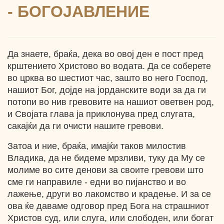
- БОГОЈАВЛЕНИЕ
Да знаете, браќа, дека во овој ден е пост пред
крштението Христово во водата. Да се соберете
во црква во шестиот час, зашто во него Господ,
нашиот Бог, дојде на јорданските води за да ги
потопи во нив гревовите на нашиот оветвен род,
и Својата глава ја приклонува пред слугата,
сакајќи да ги очисти нашите гревови.
Затоа и ние, браќа, имајќи таков милостив
Владика, да не бидеме мрзливи, туку да Му се
молиме во сите денови за своите гревови што
сме ги направиле - едни во пијанство и во
лажење, други во лакомство и крадење. И за се
ова ќе даваме одговор пред Бога на страшниот
Христов суд, или слуга, или слободен, или богат