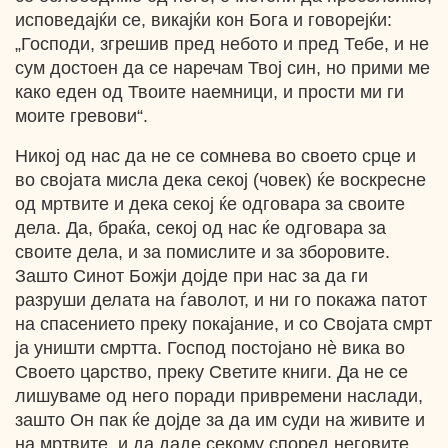
исповедајќи се, викајќи кон Бога и говорејќи:
„Господи, згрешив пред небото и пред Тебе, и не
сум достоен да се наречам Твој син, но прими ме
како еден од Твоите наемници, и прости ми ги
моите гревови“.
Никој од нас да не се сомнева во своето срце и
во својата мисла дека секој (човек) ќе воскресне
од мртвите и дека секој ќе одговара за своите
дела. Да, браќа, секој од нас ќе одговара за
своите дела, и за помислите и за зборовите.
Зашто Синот Божји дојде при нас за да ги
разруши делата на ѓаволот, и ни го покажа патот
на спасението преку покајание, и со Својата смрт
ја уништи смртта. Господ постојано нѐ вика во
Своето царство, преку Светите книги. Да не се
лишуваме од него поради привремени наслади,
зашто Он пак ќе дојде за да им суди на живите и
на мртвите, и да даде секому според неговите