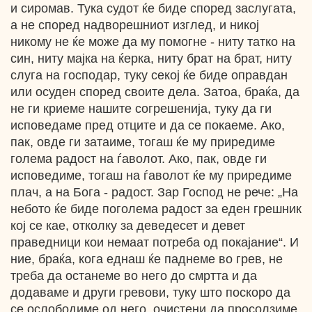
и сиромав. Тука судот ќе биде според заслугата,
а не според надворешниот изглед, и никој
никому не ќе може да му помогне - ниту татко на
син, ниту мајка на ќерка, ниту брат на брат, ниту
слуга на господар, туку секој ќе биде оправдан
или осуден според своите дела. Затоа, браќа, да
не ги криеме нашите согрешенија, туку да ги
исповедаме пред отците и да се покаеме. Ако,
пак, овде ги затаиме, тогаш ќе му приредиме
голема радост на ѓаволот. Ако, пак, овде ги
исповедиме, тогаш на ѓаволот ќе му приредиме
плач, а на Бога - радост. Зар Господ не рече: „На
небото ќе биде поголема радост за еден грешник
кој се кае, отколку за деведесет и девет
праведници кои немаат потреба од покајание“. И
ние, браќа, кога еднаш ќе паднеме во грев, не
треба да останеме во него до смртта и да
додаваме и други гревови, туку што поскоро да
се ослободиме од него, очистени да просолзиме,