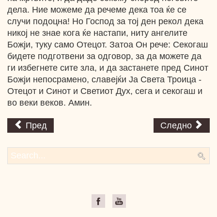
дела. Ние можеме да речеме дека тоа ќе се
случи подоцна! Но Господ за тој ден рекол дека
никој не знае кога ќе настапи, ниту ангелите
Божји, туку само Отецот. Затоа Он рече: Секогаш
бидете подготвени за одговор, за да можете да
ги избегнете сите зла, и да застанете пред Синот
Божји непосрамено, славејќи Ја Света Троица -
Отецот и Синот и Светиот Дух, сега и секогаш и
во веки веков. Амин.
Пред
Следно