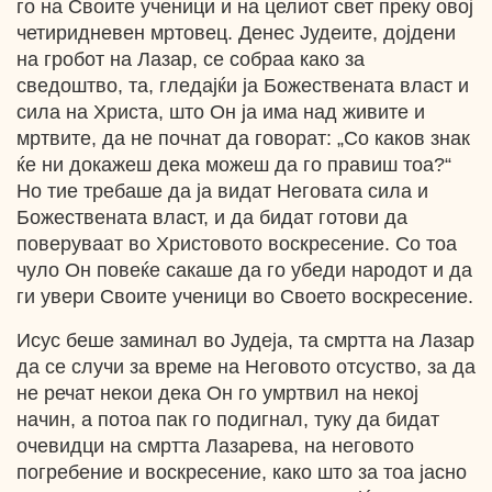
го на Своите ученици и на целиот свет преку овој
четиридневен мртовец. Денес Јудеите, дојдени
на гробот на Лазар, се собраа како за
сведоштво, та, гледајќи ја Божествената власт и
сила на Христа, што Он ја има над живите и
мртвите, да не почнат да говорат: „Со каков знак
ќе ни докажеш дека можеш да го правиш тоа?“
Но тие требаше да ја видат Неговата сила и
Божествената власт, и да бидат готови да
поверуваат во Христовото воскресение. Со тоа
чуло Он повеќе сакаше да го убеди народот и да
ги увери Своите ученици во Своето воскресение.
Исус беше заминал во Јудеја, та смртта на Лазар
да се случи за време на Неговото отсуство, за да
не речат некои дека Он го умртвил на некој
начин, а потоа пак го подигнал, туку да бидат
очевидци на смртта Лазарева, на неговото
погребение и воскресение, како што за тоа јасно