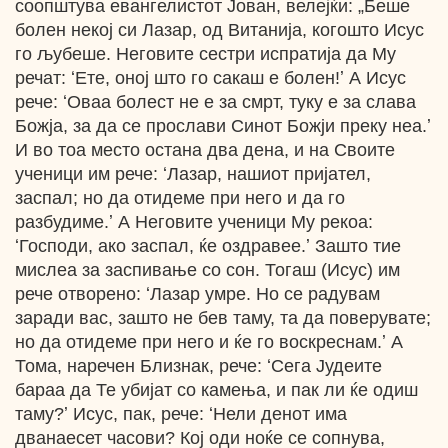
соопштува евангелистот Јован, велејќи: „Беше
болен некој си Лазар, од Витанија, когошто Исус
го љубеше. Неговите сестри испратија да Му
речат: ʻЕте, оној што го сакаш е болен!ʼ А Исус
рече: ʻОваа болест не е за смрт, туку е за слава
Божја, за да се прослави Синот Божји преку неа.ʼ
И во тоа место остана два дена, и на Своите
ученици им рече: ʻЛазар, нашиот пријател,
заспал; но да отидеме при него и да го
разбудиме.ʼ А Неговите ученици Му рекоа:
ʻГосподи, ако заспал, ќе оздравее.ʼ Зашто тие
мислеа за заспивање со сон. Тогаш (Исус) им
рече отворено: ʻЛазар умре. Но се радувам
заради вас, зашто не бев таму, та да поверувате;
но да отидеме при него и ќе го воскреснам.ʼ А
Тома, наречен Близнак, рече: ʻСега Јудеите
бараа да Те убијат со камења, и пак ли ќе одиш
таму?ʼ Исус, пак, рече: ʻНели денот има
дванаесет часови? Кој оди ноќе се сопнува,