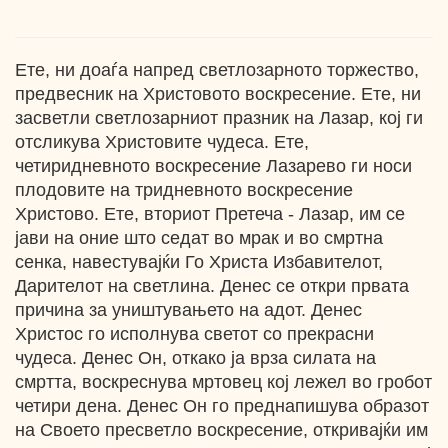
Ете, ни доаѓа напред светлозарното торжество,
предвесник на Христовото воскресение. Ете, ни
засветли светлозарниот празник на Лазар, кој ги
отсликува Христовите чудеса. Ете,
четиридневното воскресение Лазарево ги носи
плодовите на тридневното воскресение
Христово. Ете, вториот Претеча - Лазар, им се
јави на оние што седат во мрак и во смртна
сенка, навестувајќи Го Христа Избавителот,
Дарителот на светлина. Денес се откри првата
причина за уништувањето на адот. Денес
Христос го исполнува светот со прекрасни
чудеса. Денес Он, откако ја врза силата на
смртта, воскреснува мртовец кој лежел во гробот
четири дена. Денес Он го преднапишува образот
на Своето пресветло воскресение, откривајќи им