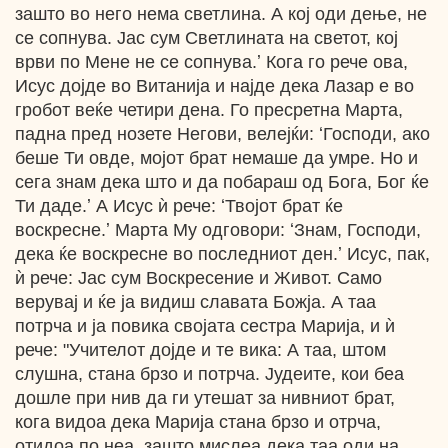
зашто во него нема светлина. А кој оди дење, не
се сопнува. Јас сум Светлината на светот, кој
врви по Мене не се сопнува.ʼ Кога го рече ова,
Исус дојде во Витанија и најде дека Лазар е во
гробот веќе четири дена. Го пресретна Марта,
падна пред нозете Негови, велејќи: ʻГосподи, ако
беше Ти овде, мојот брат немаше да умре. Но и
сега знам дека што и да побараш од Бога, Бог ќе
Ти даде.ʼ А Исус ѝ рече: ʻТвојот брат ќе
воскресне.ʼ Марта Му одговори: ʻЗнам, Господи,
дека ќе воскресне во последниот ден.ʼ Исус, пак,
ѝ рече: Јас сум Воскресение и Живот. Само
верувај и ќе ја видиш славата Божја. А таа
потрча и ја повика својата сестра Марија, и ѝ
рече: "Учителот дојде и те вика: А таа, штом
слушна, стана брзо и потрча. Јудеите, кои беа
дошле при нив да ги утешат за нивниот брат,
кога видоа дека Марија стана брзо и отрча,
отидоа по неа, зашто мислеа дека таа оди на