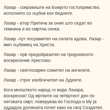
Лазар - сокровиште на Божјото гостопримство,
исполнето со љубов кон бедните.
Лазар - втор Претеча за оние што седат во
темнина и во смртна сенка.
Лазар -лут посрамител на силата адова. Лазар -
мил љубимец на Христа.
Лазар - прв предобразител на тридневното
воскресение Христово.
Лазар - светлозарен сожител на ангелите.
Лазар - строг изобличител на Јудеите.
Кога мноштвото народ го виде Лазара,
воскреснат Од мртвите на четвртиот ден по
неговата смрт, поверуваа во Господа и Му ја
оддадоа должната почит како на свој Создател.