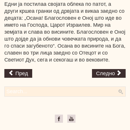
Едни ја постилаа својата облека по патот, а
други кршеа гранки од дрвјата и викаа заедно со
децата: „Осана! Благословен е Оној што иде во
името на Господа, Царот Израилев. Мир на
земјата и слава во висините. Благословен е Оној
што дојде да ја обнови човечката природа, и да
го спаси загубеното“. Осана во висините на Бога,
славен во три лица заедно со Отецот и со
Светиот Дух, сега и секогаш и во вековите.
Пред
Следно