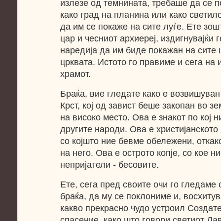
излезе од темнината, требаше да се п
како град на планина или како светило
да им се покаже на сите луѓе. Ете зош
цар и чесниот архиереј, издигнувајќи г
наредија да им биде покажан на сите 
црквата. Истото го правиме и сега на 
храмот.
Браќа, вие гледате како е возвишуван
Крст, кој од завист беше закопан во з
на високо место. Ова е знакот по кој 
другите народи. Ова е христијанското 
со којшто ние бевме обележени, откак
на него. Ова е острото копје, со кое 
непријатели - бесовите.
Ете, сега пред своите очи го гледаме 
браќа, да му се поклониме и, восхитув
какво прекрасно чудо устроил Создат
спасение, како што говори светиот Дави