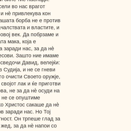
сели во нас врагот
 и нѐ привлекува кон
нашата борба не е против
ачалствата и властите, и
овој век. Да побрзаме и
та мака, која е
а заради нас, за да нѐ
бесови. Зашто ние имаме
сведочи Давид, велејќи:
 Судија, и не се гневи
 го очисти Своето оружје,
 својот лак и ќе приготви
ва, не за да нѐ осуди на
а не се опуштиме
ко Христос сакаше да нѐ
рв заради нас. Но Тој
тност. Он трпеше глад за
 жед, за да нѐ напои со