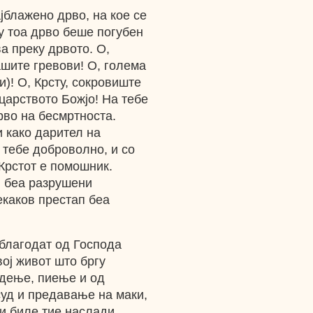
јблажено дрво, на кое се
у тоа дрво беше погубен
а преку дрвото. О,
ашите гревови! О, голема
и)! О, Крсту, сокровиште
 царството Божјо! На тебе
рво на бесмртноста.
и како дарител на
 тебе доброволно, и со
 Крстот е помошник.
и беа разрушени
екаков престап беа
 благодат од Господа
ој живот што бргу
адење, пиење и од
суд и предавање на маки,
ви биле тие наслади.