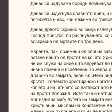
Денес се радуваме поради возвишува
Денес се издигнува славното дрво, и 
погибелта и нас, кои лежиме во грево
Денес дрвото скриено во земја излегув
Господ Христос, по распнувањето, со 
воскресна од мртвите по три дена.
Евреите, пак, обземени од злобна зав
остане нешто од Крстот на којшто Хри
не им служи на оние што веруваат во 
нивно пазење и исцеление, го зедоа и
длабоко во земјата, велејќи: „Нека б
Крстот - големото христијанско богатс
копјето и на штичето со натписот што
на Крстот положил. Исто така и натпи
Бог издигна меѓу луѓето на земјата ед
христијанин, мислам на Константин Ве
Елена, која го побара и го најде Крст