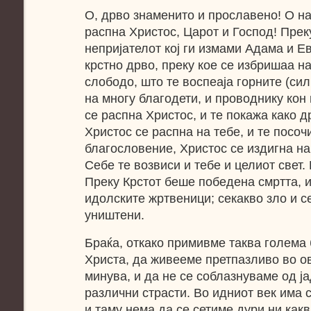
О, дрво знаменито и прославено! О на
распна Христос, Царот и Господ! Прек
непријателот кој ги измами Адама и Ев
крстно дрво, преку кое се избришаа н
слободо, што те воспеаја горните (сил
на многу благодети, и проводнику кон
се распна Христос, и те покажа како д
Христос се распна на тебе, и те посоч
благословение, Христос се издигна на
Себе те возвиси и тебе и целиот свет.
Преку Крстот беше победена смртта, 
идолските жртвеници; секакво зло и с
уништени.
Браќа, откако примивме таква голема
Христа, да живееме претпазливо во ов
минува, и да не се соблазнуваме од ј
различни страсти. Во идниот век има 
и таму нема да се сетиме дури ни как