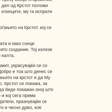
н дел од Крстот положи
 клинците, му ги испрати
ѓањето на Крстот, кој се
.
ата и како сонце
сето создание. Тој излезе
 калта.
акит, украсувајќи се со
 Добро е тоа што денес се
ањето на крстот и да Му
о. Крстот се покажа, за
 да биде покажан оној што
 и кој сега прима
јатели, празнувајќи се
о и чесно дрво, кое