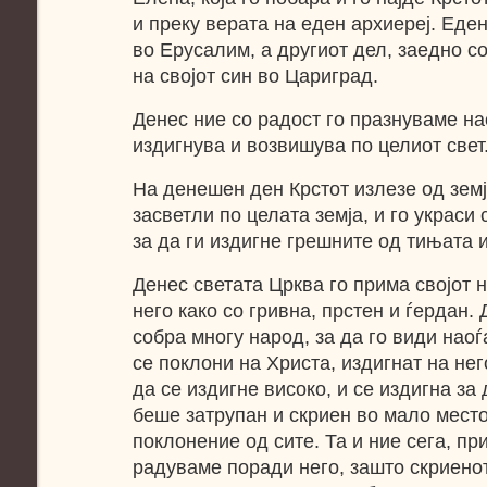
и преку верата на еден архиереј. Еде
во Ерусалим, а другиот дел, заедно со
на својот син во Цариград.
Денес ние со радост го празнуваме нао
издигнува и возвишува по целиот свет
На денешен ден Крстот излезе од земј
засветли по целата земја, и го украси 
за да ги издигне грешните од тињата и
Денес светата Црква го прима својот н
него како со гривна, прстен и ѓердан.
собра многу народ, за да го види наоѓ
се поклони на Христа, издигнат на нег
да се издигне високо, и се издигна за
беше затрупан и скриен во мало место
поклонение од сите. Та и ние сега, при
радуваме поради него, зашто скриенот