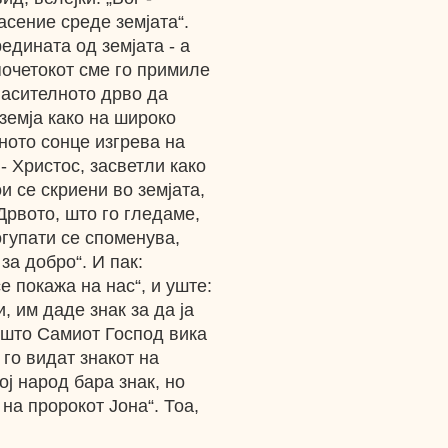
сение среде земјата“.
едината од земјата - а
почетокот сме го примиле
пасителното дрво да
земја како на широко
ното сонце изгрева на
- Христос, засветли како
и се скриени во земјата,
Дрвото, што го гледаме,
ногупати се споменува,
за добро“. И пак:
е покажа на нас“, и уште:
, им даде знак за да ја
о што Самиот Господ вика
 го видат знакот на
ој народ бара знак, но
 на пророкот Јона“. Тоа,