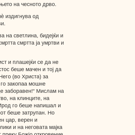
њето на чесното дрво.
нѐ издигнува од
ви.
а на светлина, бидејќи и
смртта смртта ја умртви и
ист и плашејќи се да не
стос беше мачен и тој да
Него (во Христа) за
 го закопаа мошне
иде заборавен!“ Мислам на
тво, на клинците, на
 Ирод го беше напишал и
сот беше затрупан. Но
ен цар, верен и
лики и на неговата мајка
от преку Божјо откровение