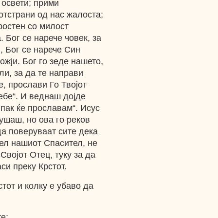
 освети; прими
 отстрани од нас жалоста;
простен со милост
. Бог се нарече човек, за
, Бог се нарече Син
ожји. Бог го зеде нашето,
ли, за да те направи
е, прослави Го Твојот
ебе“. И веднаш дојде
 пак ќе прославам“. Исус
ушаш, но ова го реков
да поверуваат сите дека
пел нашиот Спасител, не
Својот Отец, туку за да
аси преку Крстот.
тот и колку е убаво да
е;