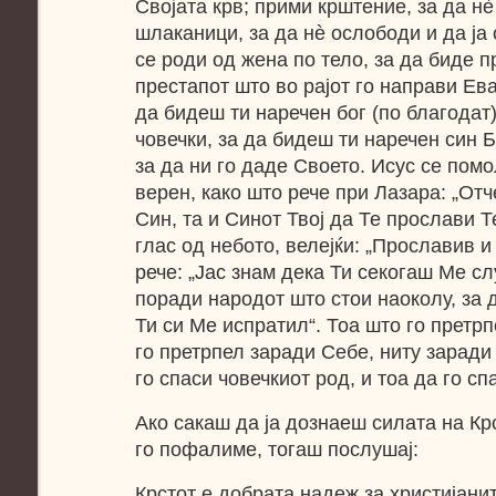
Својата крв; прими крштение, за да нѐ
шлаканици, за да нѐ ослободи и да ја
се роди од жена по тело, за да биде 
престапот што во рајот го направи Ева
да бидеш ти наречен бог (по благодат)
човечки, за да бидеш ти наречен син Б
за да ни го даде Своето. Исус се помо
верен, како што рече при Лазара: „Отч
Син, та и Синот Твој да Те прослави Т
глас од небото, велејќи: „Прославив и
рече: „Јас знам дека Ти секогаш Ме сл
поради народот што стои наоколу, за 
Ти си Ме испратил“. Тоа што го претр
го претрпел заради Себе, ниту заради 
го спаси човечкиот род, и тоа да го сп
Ако сакаш да ја дознаеш силата на Крс
го пофалиме, тогаш послушај:
Крстот е добрата надеж за христијанит