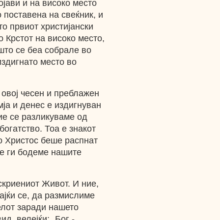
ојави и на високо место
 поставена на свеќник, и
то првиот христијански
о Крстот на високо место,
што се беа собрале во
издигнато место во
 овој чесен и преблажен
емја и денес е издигнуван
ние се разликуваме од
богатство. Тоа е знакот
о Христос беше распнат
ние ги бодеме нашите
скриениот Живот. И ние,
ајќи се, да размислиме
елот заради нашето
д, велејќи: „Бог -