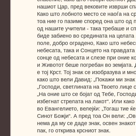
нашиот Цар, пред вековите изврши спа
Како што лобното место се наоѓа на ср
тоа ние го пазиме според она што од 
од нашите учители - така требаше и с
биде забиено во средината на целата 
поле, добро оградено, Како што небес
небесата, така и Сонцето на правдата 
сонце од небесата и слезе при оние ко
и Животот беше погребан во земјата. 
е тој Крст. Тој знак се изобразува и м
како што вели Давид: „Покажи ми знак 
„Господи, светлината на Твоето лице с
„На оние што се бојат од Тебе, Господи
избегнат стрелата на лакот“. Или как
во Евангелието, велејќи: „Тогаш тие ќе
Синот Божји“. А пред тоа Он вели: „Ов
нема да му се даде знак, освен знакот
пак, го открива крсниот знак.