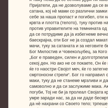
Пријатели, да не дозволуваме да се в
сатана, кој нѐ мами со различни замки
себе за наша пропаст и погибел, оти 
крвта и плотта (телото), туку против н
против управителите на темнината од 
да се потрудиме да ја избегнеме вечна
баескрајна, оти Бог не ја создал макат
мачи, туку за сатаната и за неговите 
Бог Милостив и Човекољубец, за Кого 
„Бог е праведен, силен и долготрпелив
секој ден. Но ако не се покаете, Он ќе
ќе го наостри Својот меч, ќе го затегне
смртоносни стрели“. Бог го направил о
маки, туку да не станеме мрзливи и д
самоволно и да си заслужиме мака. А
погуби, Тој не би ја пролеал Својата к
умре заради нас, за да ни даде бесмр
да нѐ нахрани со Своето тело; трпеше