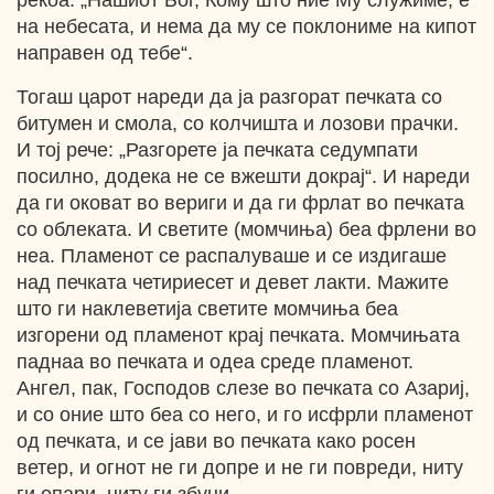
рекоа: „Нашиот Бог, Кому што ние Му служиме, е
на небесата, и нема да му се поклониме на кипот
направен од тебе“.
Тогаш царот нареди да ја разгорат печката со
битумен и смола, со колчишта и лозови прачки.
И тој рече: „Разгорете ја печката седумпати
посилно, додека не се вжешти докрај“. И нареди
да ги оковат во вериги и да ги фрлат во печката
со облеката. И светите (момчиња) беа фрлени во
неа. Пламенот се распалуваше и се издигаше
над печката четириесет и девет лакти. Мажите
што ги наклеветија светите момчиња беа
изгорени од пламенот крај печката. Момчињата
паднаа во печката и одеа среде пламенот.
Ангел, пак, Господов слезе во печката со Азариј,
и со оние што беа со него, и го исфрли пламенот
од печката, и се јави во печката како росен
ветер, и огнот не ги допре и не ги повреди, ниту