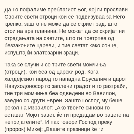
Да Го пофалиме преблагиот Бог, Кој ги прослави
Своите свети отроци кои се подвизуваа за Него
крепко, зашто не може да се скрие град, што
стои на врв планина. Не можат да се скријат ни
страдањата на светите, што ги претрпеа од
беззаконите цареви, и тие светат како сонце,
испуштајќи златозарни зраци.
Така се случи и со трите свети момчиња
(отроци), кои беа од царски род. Кога
халдејскиот народ го нападна Ерусалим и царот
Навуходоносор го заплени градот и го разграби,
тие три момчиња беа одведени во Вавилон,
заедно со други Евреи. Зашто Господ му беше
рекол на Израилот: „Ако твоите синови го
остават Мојот завет, ќе ги предадам во рацете на
непријателите“. И пак говори Господ преку
(пророк) Михеј: „Вашите празници ќе ги