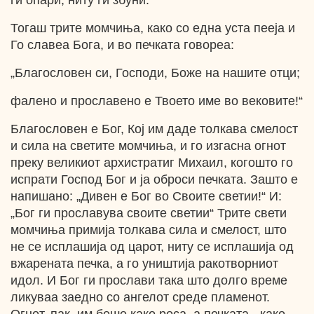
ги опари, ниту ги збуни.
Тогаш трите момчиња, како со една уста пееја и
Го славеа Бога, и во печката говореа:
„Благословен си, Господи, Боже на нашите отци;
фалено и прославено е Твоето име во вековите!“
Благословен е Бог, Кој им даде толкава смелост
и сила на светите момчиња, и го изгасна огнот
преку великиот архистратиг Михаил, когошто го
испрати Господ Бог и ја оброси печката. Зашто е
напишано: „Дивен е Бог во Своите светии!“ И:
„Бог ги прославува своите светии“ Трите свети
момчиња примија толкава сила и смелост, што
не се исплашија од царот, ниту се исплашија од
вжарената печка, а го уништија ракотворниот
идол. И Бог ги прослави така што долго време
ликуваа заедно со ангелот среде пламенот.