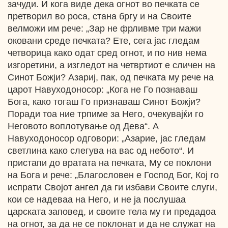
зачуди. И кога виде дека огнот во печката се
претворил во роса, стана бргу и на Своите
велможи им рече: „Зар не фрливме три мажи
оковани среде печката? Ете, сега јас гледам
четворица како одат сред огнот, и по нив нема
изгоретини, а изгледот на четвртиот е сличен на
Синот Божји? Азариј, пак, од печката му рече на
царот Навуходоносор: „Кога не Го познаваш
Бога, како тогаш Го признаваш Синот Божји?
Поради тоа ние трпиме за Него, очекувајќи го
Неговото воплотување од Дева“. А
Навуходоносор одговори: „Азарие, јас гледам
светлина како слегува на вас од небото“. И
пристапи до вратата на печката, Му се поклони
на Бога и рече: „Благословен е Господ Бог, Кој го
испрати Својот ангел да ги избави Своите слуги,
кои се надеваа на Него, и не ја послушаа
царската заповед, и своите тела му ги предадоа
на огнот, за да не се поклонат и да не служат на