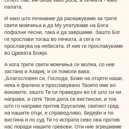
Огнот, пак, им беше како роса, а печката - како
палата.
И како што почнавме да раскажуваме за трите
свети момчиња и да Му упатуваме на Бога
пофални песни, така и да завршиме. Зашто Бог
ги прослави тогаш во печката, а сега ги
прославува на небесата. И ние ги прославуваме
во Црквата Божја.
А кога трите свети момчиња се молеа, со нив
застана и Азариј, и се помоли вака:
„Благословен си, Господи, Боже на отците наши,
нека е фалено и прославувано Твоето име во
вековите, зашто Ти си праведен во сѐ што си ни
направи, и сите Твои дела се вистински, и тоа
што го направи против Ерусалим, светиот град
на нашите отци, е справедливо, бидејќи и по
вистина и по суд Ти го испрати сево ова против
нас поради нашите гревови. Оти ние згрешивме