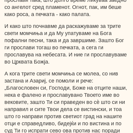
прослави така, што долго време ликуваа заедно
со ангелот сред пламенот. Огнот, пак, им беше
како роса, а печката - како палата.
И како што почнавме да раскажуваме за трите
свети момчиња и да Му упатуваме на Бога
пофални песни, така и да завршиме. Зашто Бог
ги прослави тогаш во печката, а сега ги
прославува на небесата. И ние ги прославуваме
во Црквата Божја.
А кога трите свети момчиња се молеа, со нив
застана и Азариј, се помоли и рече:
„Благословен си, Господи, Боже на отците наши,
нека е фалено и прославувано Твоето име во
вековите, зашто Ти си праведен во сѐ што си ни
направил и сите Твои дела се вистински, и тоа
што го направи против светиот град на нашите
отци е справедливо, бидејќи и по вистина и по
суд Ти го испрати сево ова против нас поради