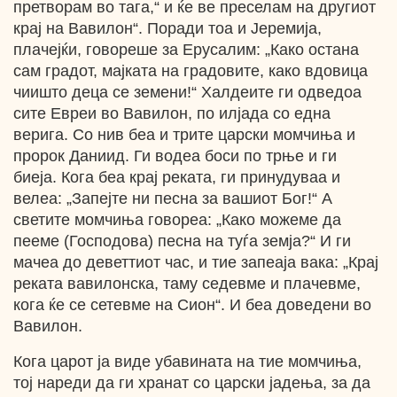
претворам во тага,“ и ќе ве преселам на другиот
крај на Вавилон“. Поради тоа и Јеремија,
плачејќи, говореше за Ерусалим: „Како остана
сам градот, мајката на градовите, како вдовица
чиишто деца се земени!“ Халдеите ги одведоа
сите Евреи во Вавилон, по илјада со една
верига. Со нив беа и трите царски момчиња и
пророк Даниид. Ги водеа боси по трње и ги
биеја. Кога беа крај реката, ги принудуваа и
велеа: „Запејте ни песна за вашиот Бог!“ А
светите момчиња говореа: „Како можеме да
пееме (Господова) песна на туѓа земја?“ И ги
мачеа до деветтиот час, и тие запеаја вака: „Крај
реката вавилонска, таму седевме и плачевме,
кога ќе се сетевме на Сион“. И беа доведени во
Вавилон.
Кога царот ја виде убавината на тие момчиња,
тој нареди да ги хранат со царски јадења, за да