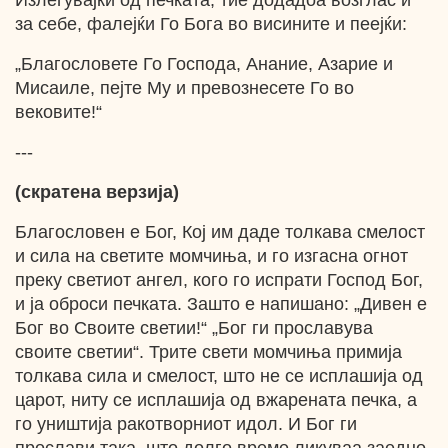
Излегувајќи од печката, тие додадоа возглас и
за себе, фалејќи Го Бога во висините и пеејќи:
„Благословете Го Господа, Анание, Азарие и
Мисаиле, пејте Му и превознесете Го во
вековите!“
---
(скратена верзија)
Благословен е Бог, Кој им даде толкава смелост
и сила на светите момчиња, и го изгасна огнот
преку светиот ангел, кого го испрати Господ Бог,
и ја оброси печката. Зашто е напишано: „Дивен е
Бог во Своите светии!“ „Бог ги прославува
своите светии“. Трите свети момчиња примија
толкава сила и смелост, што не се исплашија од
царот, ниту се исплашија од вжарената печка, а
го уништија ракотворниот идол. И Бог ги