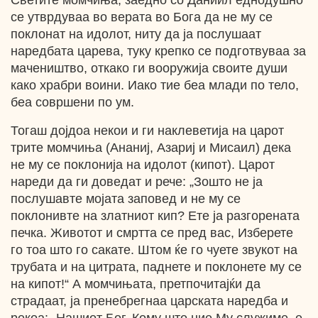
Светите момчиња, заедно со Даниил еднодушно
се утврдуваа во верата во Бога да не му се
поклонат на идолот, ниту да ја послушаат
наредбата царева, туку крепко се подготвуваа за
мачеништво, откако ги вооружија своите души
како храбри воини. Иако тие беа млади по тело,
беа совршени по ум.
Тогаш дојдоа некои и ги наклеветија на царот
трите момчиња (Ананиј, Азариј и Мисаил) дека
не му се поклонија на идолот (кипот). Царот
нареди да ги доведат и рече: „Зошто не ја
послушавте мојата заповед и не му се
поклонивте на златниот кип? Ете ја разгорената
печка. Животот и смртта се пред вас, Изберете
го тоа што го сакате. Штом ќе го чуете звукот на
трубата и на цитрата, паднете и поклонете му се
на кипот!“ А момчињата, претпочитајќи да
страдаат, ја пренебрегнаа царската наредба и