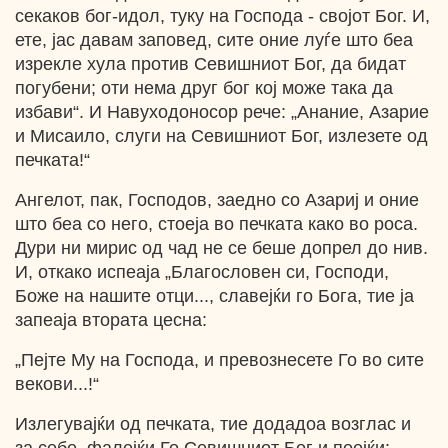
секаков бог-идол, туку на Господа - својот Бог. И,
ете, јас давам заповед, сите оние луѓе што беа
изрекле хула против Севишниот Бог, да бидат
погубени; оти нема друг бог кој може така да
избави“. И Навуходоносор рече: „Анание, Азарие
и Мисаило, слуги на Севишниот Бог, излезете од
печката!“
Ангелот, пак, Господов, заедно со Азариј и оние
што беа со него, стоеја во печката како во роса.
Дури ни мирис од чад не се беше допрел до нив.
И, откако испеаја „Благословен си, Господи,
Боже на нашите отци..., славејќи го Бога, тие ја
запеаја втората цесна:
„Пејте Му на Господа, и превознесете Го во сите
векови...!“
Излегувајќи од печката, тие додадоа возглас и