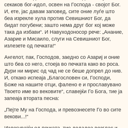
секаков бог-идол, освен на Господа - својот Бог.
И, ете, јас давам заповед, сите оние луѓе што
беа изрекле хула против Севишниот Бог, да
бидат погубени; зашто нема друг бог кој може
така да избави“. И Навуходоносор рече: „Анание,
Азарие и Мисаило, слуги на Севишниот Бог,
излезете од печката!“
Ангелот, пак, Господов, заедно со Азариј и оние
што беа со него, стоеја во печката како во роса.
Дури ни мирис од чад не се беше допрел до нив.
И, откако испеаја „Благословен си, Господи,
Боже на нашите отци, фалено е и прославувано
Твоето име во вековите“, славејќи Го Бога, тие ја
запеаја втората песна:
„Пејте Му на Господа, и превознесете Го во сите
векови...!“