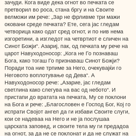
зачуди. Кога виде дека огнот во печката се
претворил во роса, стана бргу и на Своите
велможи им рече: „Зар не фрливме три мажи
оковани среде печката? Ете, сега јас гледам
четворица како одат сред огнот, и по нив нема
изгоретини, а изгледот на четвртиот е сличен на
Синот Божји“. Азариј, пак, од печката му рече на
царот Навуходоносор: „Кога не Го познаваш
Бога, како тогаш Го признаваш Синот Божји?
Поради тоа ние трпиме за Него, очекувајќи го
Неговото воплотување од Дева“. А
Навуходоносор рече: „Азарие, јас гледам
светлина како слегува на вас од небото“. И
пристапи до вратата на печката, Му се поклони
на Бога и рече: „Благословен е Господ Бог, Кој го
испрати Својот ангел да ги избави Своите слуги,
кои се надеваа на Него и не ја послушаа
царската заповед, и своите тела му ги предадоа
на огнот, за да не се поклонат и да не служат на