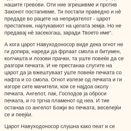
нашите гревови. Оти ние згрешивме и против
Законот постапивме. Ти постапи праведно и нѐ
предаде во рацете на непријателот - царот
престапник, најлукавиот на целата земја. Но не
предавај нѐ засекогаш, заради Твоето име“.
А кога царот Навуходоносор виде дека огнот не
ги допира, нареди да фрлаат смола и битумен,
колчишта и лозови прачки, та уште повеќе да се
разгори печката. И не престанаа слугите на
царот да ја вжештуваат уште повеќе печката со
нафта и со смола. Огнот излезе од печката и ги
изгоре сите мачители, кои се најдоа околу
печката. Ангелот, пак, Господов ја оброси
печката, и го тргна пламенот од неа. И тие
останаа со ангелот Божји во печката, веселејќи
се и пеејќи.
Царот Навуходоносор слушна како пеат и се