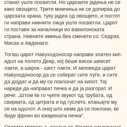
станат уште посветли. Но царските јадења не се
како овошјето, Трите момчиња не се допираа до
царската храна, туку јадеа од овошјето, и постот
ги направи нивните лица уште посветли. Царот
ги постави за началници во вавилонската
страна. Нивните имиња беа сменети со: Седрах,
Мисах и Авденаго.
Тогаш царот Навуходоносор направи златен кип-
идол на полето Деир, кој беше висок шеесет
лакти, а широк - шест лакти. И заповеда царот
Навуходоносор да се соберат сите луѓе, и сите
да дојдат и да му се поклонат на кипот. Тој
нареди да направат печка и да ја разгорат. И
рече: „Штом ќе го чуете звукот од трубата, од
свирката, од цитрата и од гуслето, клањајте му
се на идолот. А оној што нема да се поклони, ќе
биде фрлен во вжарената печка“.