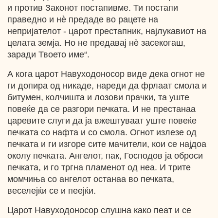
и против Законот постапивме. Ти постапи
праведно и нѐ предаде во рацете на
непријателот - царот престапник, најлукавиот на
целата земја. Но не предавај нѐ засекогаш,
заради Твоето име“.
А кога царот Навуходоносор виде дека огнот не
ги допира од никаде, нареди да фрлаат смола и
битумен, колчишта и лозови прачки, та уште
повеќе да се разгори печката. И не престанаа
царевите слуги да ја вжештуваат уште повеќе
печката со нафта и со смола. Огнот излезе од
печката и ги изгоре сите мачители, кои се најдоа
околу печката. Ангелот, пак, Господов ја оброси
печката, и го тргна пламенот од неа. И трите
момчиња со ангелот останаа во печката,
веселејќи се и пеејќи.
Царот Навуходоносор слушна како пеат и се