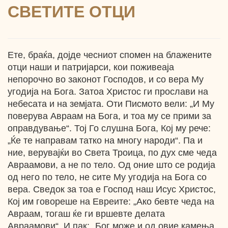
СВЕТИТЕ ОТЦИ
Ете, браќа, дојде чесниот спомен на блажените
отци наши и патријарси, кои поживеаја
непорочно во законот Господов, и со вера Му
угодија на Бога. Затоа Христос ги прослави на
небесата и на земјата. Оти Писмото вели: „И Му
поверува Авраам на Бога, и тоа му се прими за
оправдување“. Тој Го слушна Бога, Кој му рече:
„Ќе те направам татко на многу народи“. Па и
ние, верувајќи во Света Троица, по дух сме чеда
Авраамови, а не по тело. Од оние што се родија
од него по тело, не сите Му угодија на Бога со
вера. Сведок за тоа е Господ наш Исус Христос,
Кој им говореше на Евреите: „Ако бевте чеда на
Авраам, тогаш ќе ги вршевте делата
Авраамови“. И пак: „Бог може и од овие камења