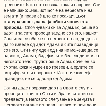
гревовите. Како што посака, така и направи. Оти
е напишано: „Нашиот Бог е на небесата и на
земјата (и прави сѐ што ќе посака)“.
„Бог
станува човек, за да ја обожи човечката
природа“
Спомнувајќи си за Адам, кој беше во
адот, и за сите пророци заедно со него, нашиот
Спасител се облече во неговото тело, дојде за
да го изведе од адот Адама и сите праведници
со него, Оти ниту еден од нив не можеше да се
одвои од Адама, бидејќи сите беа соединети со
неговото тело. Трупот беше Адам, облечен во
смртна кожа и умрен во гревови, а орлите се
патријарсите и пророците. Иако тие живееја
праведно, не се одвоија од Адама.
Бог им даде пророчки дар на Своите слуги -
пророците, коишто Он ги избра, и сите тие го
предвестија Неговото слегување на земјата и
Неговото раѓање од Дева, Откако ги приклони