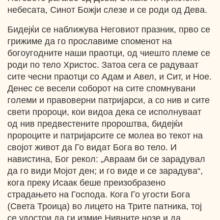
небесата, Синот Божји слезе и се роди од Дева.
Бидејќи се наближува Неговиот празник, прво се
грижиме да го прославиме споменот на
богоугодните наши праотци, од чиешто племе се
роди по тело Христос. Затоа сега се радуваат
сите чесни праотци со Адам и Авел, и Сит, и Ное.
Денес се весели соборот на сите спомнувани
големи и правоверни патријарси, а со нив и сите
свети пророци, кои видоа дека се исполнуваат
од нив предвестените пророштва, бидејќи
пророците и патријарсите се молеа во текот на
својот живот да Го видат Бога во тело. И
навистина, Бог рекол: „Авраам би се зарадувал
да го види Мојот ден; и го виде и се зарадува“,
кога преку Исаак беше преизобразено
страдањето на Господа. Кога Го угости Бога
(Света Троица) во лицето на Трите патника, тој
се удостои да ги измие Нивните нозе и да