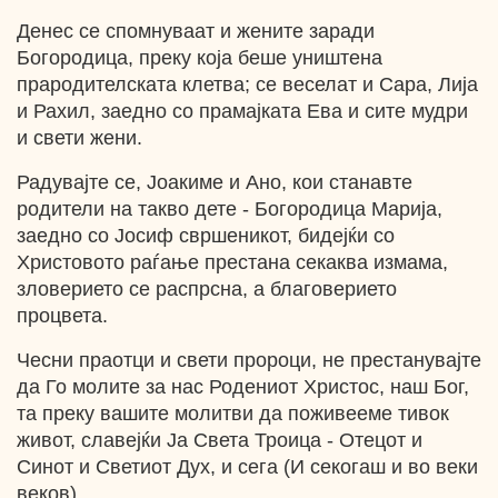
Денес се спомнуваат и жените заради
Богородица, преку која беше уништена
прародителската клетва; се веселат и Сара, Лија
и Рахил, заедно со прамајката Ева и сите мудри
и свети жени.
Радувајте се, Јоакиме и Ано, кои станавте
родители на такво дете - Богородица Марија,
заедно со Јосиф свршеникот, бидејќи со
Христовото раѓање престана секаква измама,
зловерието се распрсна, а благоверието
процвета.
Чесни праотци и свети пророци, не престанувајте
да Го молите за нас Родениот Христос, наш Бог,
та преку вашите молитви да поживееме тивок
живот, славејќи Ја Света Троица - Отецот и
Синот и Светиот Дух, и сега (И секогаш и во веки
веков).