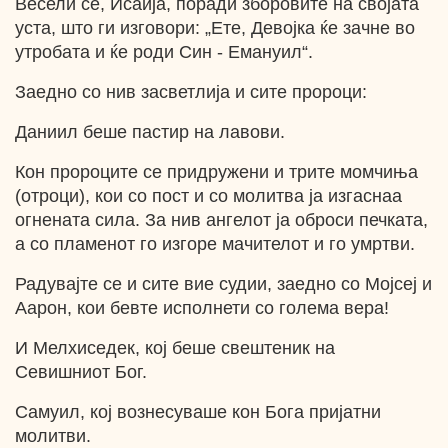
Весели се, Исаија, поради зборовите на својата
уста, што ги изговори: „Ете, Девојка ќе зачне во
утробата и ќе роди Син - Емануил“.
Заедно со нив засветлија и сите пророци:
Даниил беше пастир на лавови.
Кон пророците се придружени и трите момчиња
(отроци), кои со пост и со молитва ја изгаснаа
огнената сила. За нив ангелот ја оброси печката,
а со пламенот го изгоре мачителот и го умртви.
Радувајте се и сите вие судии, заедно со Мојсеј и
Аарон, кои бевте исполнети со голема вера!
И Мелхиседек, кој беше свештеник на
Севишниот Бог.
Самуил, кој вознесуваше кон Бога пријатни
молитви.