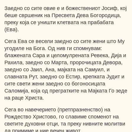
Заедно со сите овие е и божествениот Јосиф, кој
беше свршеник на Пресвета Дева Богородица,
преку која се уништи клетвата на прабабата
(Ева).
Сега Ева се весели заедно со сите жени што Му
угодиле на Бога. Од нив ги спомнувам:
блажената Сара и целомулрената Ревека, Дија и
Рахила, заедно со Марта, пророчицата Девора,
заедно со Јаил, Ана, мајката на Самуил, и
славната Рут, заедно со Естир, крепката Јудит и
сите свети жени заедно со богоносицата
Саломија, која од прегратките на Мајката Го зеде
на раце Христа.
Сега во навечерието (претпразненство) на
Рождество Христово, го славиме споменот на
светите духовни отци, та преку нивните молитви
да примиме и ние вечен живот.