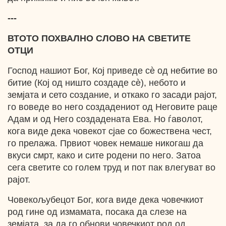
---
ВТОТО ПОХВАЛНО СЛОВО НА СВЕТИТЕ
ОТЦИ
Господ нашиот Бог, Кој приведе сѐ од небитие во
битие (Кој од ништо создаде сѐ), небото и
земјата и сето создание, и откако го засади рајот,
го воведе во него создадениот од Неговите раце
Адам и од Него создадената Ева. Но ѓаволот,
кога виде дека човекот сјае со божествена чест,
го прелажа. Првиот човек немаше никогаш да
вкуси смрт, како и сите родени по него. Затоа
сега светите со голем труд и пот пак влегуват во
рајот.
Човекољубецот Бог, кога виде дека човечкиот
род гине од измамата, посака да слезе на
земјата, за да го обнови човечкиот род од