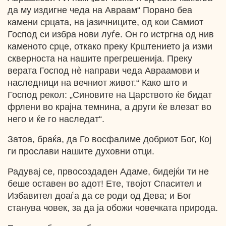
да му издигне чеда на Авраам“ Порано беа
камени срцата, на јазичниците, од кои Самиот
Господ си избра нови луѓе. Он го истргна од нив
каменото срце, откако преку Крштението ја изми
скверноста на нашите прегрешенија. Преку
верата Господ нѐ направи чеда Авраамови и
наследници на вечниот живот.“ Како што и
Господ рекол: „Синовите на Царството ќе бидат
фрлени во крајна темнина, а други ќе влезат во
него и ќе го наследат“.
Затоа, браќа, да Го восфалиме добриот Бог, Кој
ги прослави нашите духовни отци.
Радувај се, првосоздаден Адаме, бидејќи ти не
беше оставен во адот! Ете, твојот Спасител и
Избавител доаѓа да се роди од Дева; и Бог
станува човек, за да ја обожи човечката природа.