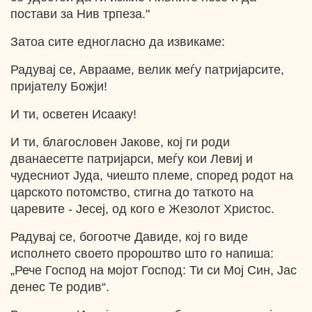
постави за Нив трпеза."
Затоа сите едногласно да извикаме:
Радувај се, Аврааме, велик меѓу патријарсите,
пријателу Божји!
И ти, осветен Исааку!
И ти, благословен Јакове, кој ги роди
дванаесетте патријарси, меѓу кои Левиј и
чудесниот Јуда, чиешто племе, според родот на
царското потомство, стигна до таткото на
царевите - Јесеј, од кого е Жезолот Христос.
Радувај се, богоотче Давиде, кој го виде
исполнето своето пророштво што го напиша:
„Рече Господ на мојот Господ: Ти си Мој Син, Јас
денес Те родив“.