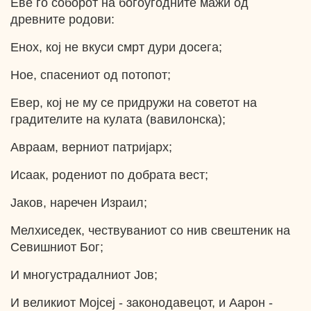
Еве го соборот на богоугодните мажи од
древните родови:
Енох, кој не вкуси смрт дури досега;
Ное, спасениот од потопот;
Евер, кој не му се придружи на советот на
градителите на кулата (вавилонска);
Авраам, верниот патријарх;
Исаак, родениот по добрата вест;
Јаков, наречен Израил;
Мелхиседек, чествуваниот со нив свештеник на
Севишниот Бог;
И многустрадалниот Јов;
И великиот Мојсеј - законодавецот, и Аарон -