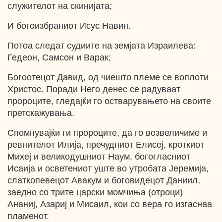
служителот на скинијата;
И богоизбраниот Исус Навин.
Потоа следат судиите на земјата Израилева:
Гедеон, Самсон и Варак;
Богоотецот Давид, од чиешто племе се воплоти
Христос. Поради Него денес се радуваат
пророците, гледајќи го остварувањето на своите
претскажувања.
Спомнувајќи ги пророците, да го возвеличиме и
ревнителот Илија, пречудниот Елисеј, кроткиот
Михеј и великодушниот Наум, богогласниот
Исаија и осветениот уште во утробата Јеремија,
слаткопевецот Авакум и боговидецот Даниил,
заедно со трите царски момчиња (отроци)
Ананиј, Азариј и Мисаил, кои со вера го изгаснаа
пламенот.