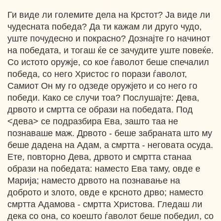
Ги виде ли големите дела на Крстот? Ја виде ли
чудесната победа? Да ти кажам ли друго чудо,
уште почудесно и покрасно? Дознајте го начинот
на победата, и тогаш ќе се зачудите уште повеќе.
Со истото оружје, со кое ѓаволот беше спечалил
победа, со него Христос го порази ѓаволот,
Самиот Он му го одзеде оружјето и со него го
победи. Како се случи тоа? Послушајте: Дева,
дрвото и смртта се образи на победата. Под
<дева> се подразбира Ева, зашто таа не
познаваше маж. Дрвото - беше забраната што му
беше дадена на Адам, а смртта - неговата осуда.
Ете, повторно Дева, дрвото и смртта станаа
образи на победата: наместо Ева таму, овде е
Марија; наместо дрвото на познавање на
доброто и злото, овде е крсното дрво; наместо
смртта Адамова - смртта Христова. Гледаш ли
дека со она, со коешто ѓаволот беше победил, со