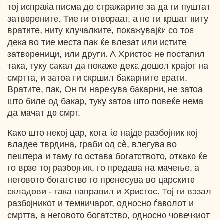
тој испраќа писма до стражарите за да ги пуштат
затворените. Тие ги отвораат, а не ги кршат ниту
вратите, ниту клучалките, покажувајќи со тоа
дека во тие места пак ќе влезат или истите
затвореници, или други. А Христос не постапил
така, туку сакал да покаже дека дошол крајот на
смртта, и затоа ги скршил бакарните врати.
Вратите, пак, Он ги нарекува бакарни, не затоа
што биле од бакар, туку затоа што повеќе нема
да мачат до смрт.
Како што некој цар, кога ќе најде разбојник кој
владее тврдина, граби од сѐ, влегува во
пештера и таму го остава богатството, откако ќе
го врзе тој разбојник, го предава на мачење, а
неговото богатство го пренесува во царските
складови - така направил и Христос. Тој ги врзал
разбојникот и темничарот, односно ѓаволот и
смртта, а неговото богатство, односно човечкиот