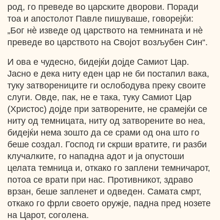
род, го преведе во царските дворови. Поради
тоа и апостолот Павле пишуваше, говорејќи:
„Бог нѐ изведе од царството на темнината и нѐ
преведе во царството на Својот возљубен Син“.
И ова е чудесно, бидејќи дојде Самиот Цар.
Јасно е дека ниту еден цар не би постапил вака,
туку затворениците ги ослободува преку своите
слуги. Овде, пак, не е така, туку Самиот Цар
(Христос) дојде при затворените, не срамејќи се
ниту од темницата, ниту од затворените во неа,
бидејќи нема зошто да се срами од она што го
беше создал. Господ ги скрши вратите, ги разби
клучалките, го нападна адот и ја опустоши
целата темница и, откако го заплени темничарот,
потоа се врати при нас. Противникот, здраво
врзан, беше запленет и одведен. Самата смрт,
откако го фрли своето оружје, падна пред нозете
на Царот, соголена.