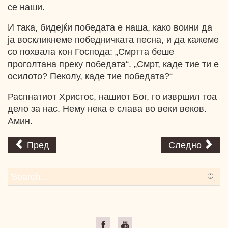
се наши.
И така, бидејќи победата е наша, како воини да
ја воскликнеме победничката песна, и да кажеме
со похвала кон Господа: „Смртта беше
проголтана преку победата“. „Смрт, каде тие ти е
осилото? Пеколу, каде тие победата?“
Распнатиот Христос, нашиот Бог, го извршил тоа
дело за нас. Нему нека е слава во веки веков.
Амин.
Пред
Следно