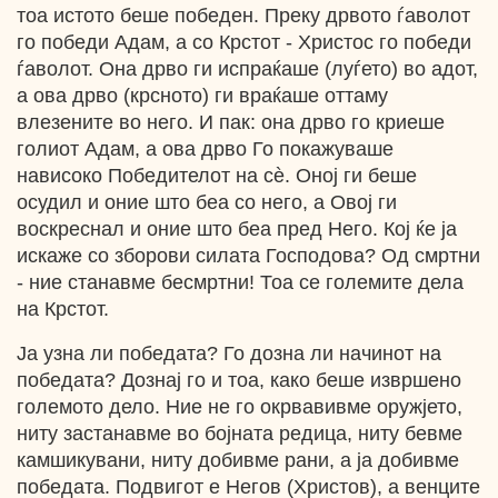
тоа истото беше победен. Преку дрвото ѓаволот
го победи Адам, а со Крстот - Христос го победи
ѓаволот. Она дрво ги испраќаше (луѓето) во адот,
а ова дрво (крсното) ги враќаше оттаму
влезените во него. И пак: она дрво го криеше
голиот Адам, а ова дрво Го покажуваше
нависоко Победителот на сѐ. Оној ги беше
осудил и оние што беа со него, а Овој ги
воскреснал и оние што беа пред Него. Кој ќе ја
искаже со зборови силата Господова? Од смртни
- ние станавме бесмртни! Тоа се големите дела
на Крстот.
Ја узна ли победата? Го дозна ли начинот на
победата? Дознај го и тоа, како беше извршено
големото дело. Ние не го окрвавивме оружјето,
ниту застанавме во бојната редица, ниту бевме
камшикувани, ниту добивме рани, а ја добивме
победата. Подвигот е Негов (Христов), а венците