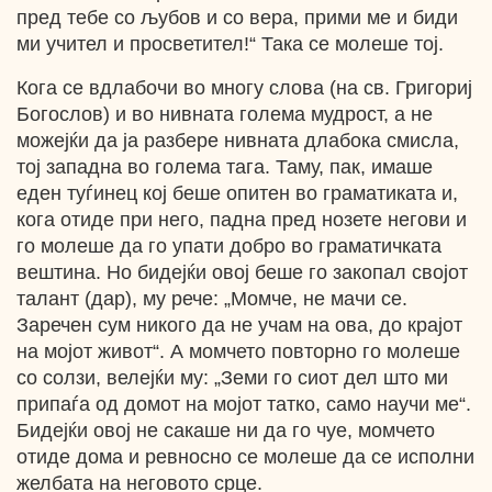
пред тебе со љубов и со вера, прими ме и биди
ми учител и просветител!“ Така се молеше тој.
Кога се вдлабочи во многу слова (на св. Григориј
Богослов) и во нивната голема мудрост, а не
можејќи да ја разбере нивната длабока смисла,
тој западна во голема тага. Таму, пак, имаше
еден туѓинец кој беше опитен во граматиката и,
кога отиде при него, падна пред нозете негови и
го молеше да го упати добро во граматичката
вештина. Но бидејќи овој беше го закопал својот
талант (дар), му рече: „Момче, не мачи се.
Заречен сум никого да не учам на ова, до крајот
на мојот живот“. А момчето повторно го молеше
со солзи, велејќи му: „Земи го сиот дел што ми
припаѓа од домот на мојот татко, само научи ме“.
Бидејќи овој не сакаше ни да го чуе, момчето
отиде дома и ревносно се молеше да се исполни
желбата на неговото срце.