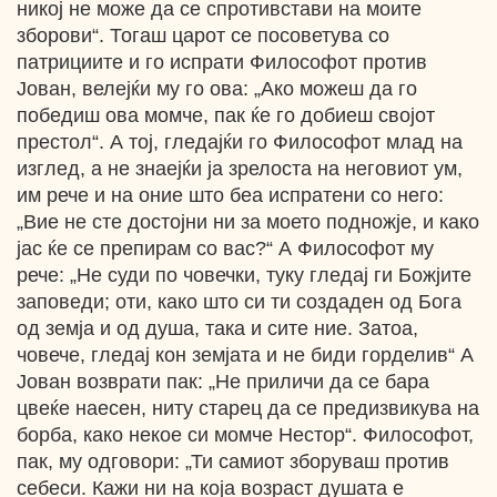
никој не може да се спротивстави на моите
зборови“. Тогаш царот се посоветува со
патрициите и го испрати Философот против
Јован, велејќи му го ова: „Ако можеш да го
победиш ова момче, пак ќе го добиеш својот
престол“. А тој, гледајќи го Философот млад на
изглед, а не знаејќи ја зрелоста на неговиот ум,
им рече и на оние што беа испратени со него:
„Вие не сте достојни ни за моето подножје, и како
јас ќе се препирам со вас?“ А Философот му
рече: „Не суди по човечки, туку гледај ги Божјите
заповеди; оти, како што си ти создаден од Бога
од земја и од душа, така и сите ние. Затоа,
човече, гледај кон земјата и не биди горделив“ А
Јован возврати пак: „Не приличи да се бара
цвеќе наесен, ниту старец да се предизвикува на
борба, како некое си момче Нестор“. Философот,
пак, му одговори: „Ти самиот зборуваш против
себеси. Кажи ни на која возраст душата е