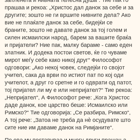
запленета и нивната телесна душа“. Тие пак го
прашаа и рекоа: „Христос дал данок за себе и за
другите; зошто не ги вршите нивните дела? Ако
вие не плаќате данок за себе, бидејќи се
браните, зошто не давате данок за тој голем и
силен исмаилски народ, барем за вашите браќа
и пријатели? Ние пак, малку бараме - само еден
златник. И додека постои светов, ќе го чуваме
мирот меѓу себе како никој друг“ Философот
одговори: „Ако некој човек, следејќи го својот
учител, сака да врви по истиот пат по кој оди
учителот, а друг го сретне и го одврати од патот,
тој пријател ли му е или непријател?“ Тие рекоа:
„Непријател“, А Философот рече: „Кога Христос
даде данок, кое царство беше: Исмаилско или
Римско?“ Тие одговорија: „Се разбира, Римско“,
А тој рече: „Затоа не треба да нѐ осудувате што
сите ние им даваме данок на Римјаните“.