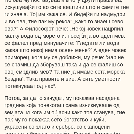
По ова му поставуваа и многу други прашања,
искушувајќи го во сите вештини што и самите тие
ги знаеја. Тој им кажа сѐ. И бидејќи ги надмудри
и во ова, тие пак му рекоа: „Како го знаеш сево
ова?“ А Философот рече: „Некој човек нацрпил
малку вода од морето и, носејќи ја во еден мев,
се фалел пред минувачите: ʻГледате ли вода
каква што никој нема освен мене?ʼ А еден човек
приморец, кога му се доближи, му рече: ʻЗар не
се срамиш да зборуваш така и да се фалиш со
овој смрдлив мев? Та ние ја имаме сета морска
безднаʼ. Така правите и вие. А сите уметности
потекнуваат од нас“.
Потоа, за да го зачудат, му покажаа насадена
градина која понекогаш сама изникнуваше од
земјата. И кога им објасни како тоа станува, тие
пак му го покажаа сето богатство и куќи,
украсени со злато и сребро, со скапоцени