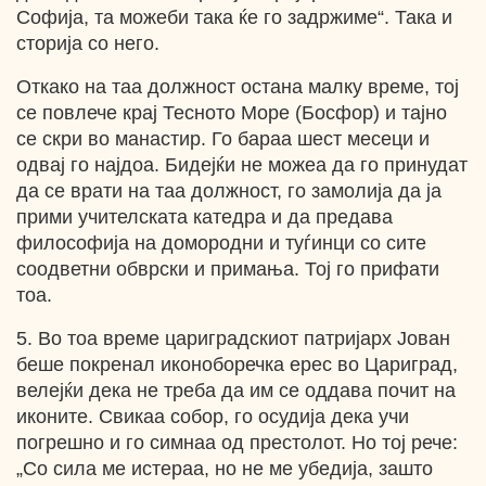
Софија, та можеби така ќе го задржиме“. Така и
сторија со него.
Откако на таа должност остана малку време, тој
се повлече крај Тесното Море (Босфор) и тајно
се скри во манастир. Го бараа шест месеци и
одвај го најдоа. Бидејќи не можеа да го принудат
да се врати на таа должност, го замолија да ја
прими учителската катедра и да предава
философија на домородни и туѓинци со сите
соодветни обврски и примања. Тој го прифати
тоа.
5. Во тоа време цариградскиот патријарх Јован
беше покренал иконоборечка ерес во Цариград,
велејќи дека не треба да им се оддава почит на
иконите. Свикаа собор, го осудија дека учи
погрешно и го симнаа од престолот. Но тој рече:
„Со сила ме истераа, но не ме убедија, зашто