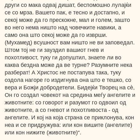
други со мака одвај дишат, беспомошно лулајќи
се со мрза. Вашето пак, е тесно и достапно, и
секој може да го прескокне, мал и голем, зашто
во него нема ништо над човечките навики, а
само она што секој може да го изврши.
(Мухамед) всушност вам ништо не ви заповедал.
Штом тој не ги зауздил вашиот гнев и
похотливост, туку ги допуштил, знаете ли во
каква бездна може да ве турне? Разумните нека
разберат! А Христос не постапува така, туку
оздола нагоре го издигнува она што е тешко, со
вера и Божји добродетели. Бидејќи Творец на сѐ,
Он го создал човекот на средина меѓу ангелите и
животните: со говорот и разумот го одвоил од
животните, а со гневот и похотливоста - од
ангелите. И кој на која страна се приклонува, кон
неа и се придружува: или кон вишите (ангелите)
или кон нижите (животните)“.