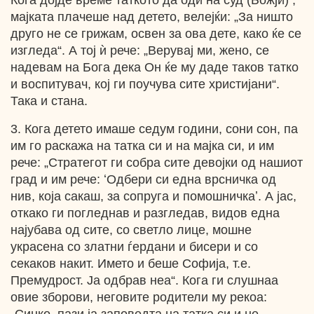
Кога дојде време таткото да оди на суд (Божји) ,
мајката плачеше над детето, велејќи: „За ништо
друго не се грижам, освен за ова дете, како ќе се
изгледа“. А тој ѝ рече: „Верувај ми, жено, се
надевам на Бога дека Он ќе му даде таков татко
и воспитувач, кој ги поучува сите христијани“.
Така и стана.
3. Кога детето имаше седум години, сони сон, па
им го раскажа на татка си и на мајка си, и им
рече: „Стратегот ги собра сите девојки од нашиот
град и им рече: ʻОдбери си една врсничка од
нив, која сакаш, за сопруга и помошничкаʼ. А јас,
откако ги погледнав и разгледав, видов една
најубава од сите, со светло лице, мошне
украсена со златни ѓердани и бисери и со
секаков накит. Името и беше Софија, т.е.
Премудрост. Ја одбрав неа“. Кога ги слушнаа
овие зборови, неговите родители му рекоа: