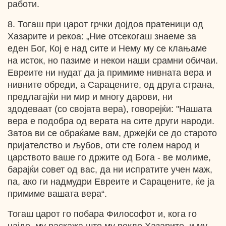
работи.
8. Тогаш при царот грчки дојдоа пратеници од
Хазарите и рекоа: „Ние отсекогаш знаеме за
еден Бог, Кој е над сите и Нему му се клањаме
на исток, но пазиме и некои наши срамни обичаи.
Евреите ни нудат да ја примиме нивната вера и
нивните обреди, а Сарацените, од друга страна,
предлагајќи ни мир и многу дарови, ни
здодеваат (со својата вера), говорејќи: "Нашата
вера е подобра од верата на сите други народи.
Затоа ви се обраќаме вам, држејќи се до старото
пријателство и љубов, оти сте голем народ и
царството ваше го држите од Бога - ве молиме,
барајќи совет од вас, да ни испратите учен маж,
па, ако ги надмудри Евреите и Сарацените, ќе ја
примиме вашата вера“.
Тогаш царот го побара Философот и, кога го