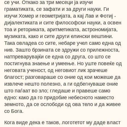
се учи. Откако за три месеци ја изучи
граматиката, се зафати и за други науки. Ги
изучи Хомер и геометријата, а кај Лав и Фотиј -
дијалектиката и сите философски науки, а освен
тоа и реториката, аритметиката, астрономијата,
музиката, како и сите други елински вештини.
Така овладеа со сите, небаре учел само една од
нив. Зашто брзината се здружи со прилежноста,
натпреварувајќи се една со друга, со што се
постигнува знаење и умеење. Но уште повеќе од
неговата ученост, од неговиот лик зрачеше
благост; разговараше со оние од кои можеше да
извлече нешто полезно, а ги одбегнуваше оние
што паѓаат во зло; гледаше и правеше само
едно: како да го придобие небесното наместо
земното, да се ослободи од ова тело и да живее
со Бога.
Кога виде дека е таков, логотетот му даде власт