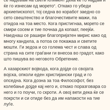
се надевам на свети Климент дека ќе го најдам и
ќе го изнесам од морето“. Откако го убеди
архиепископот, тој седна во коработ заедно со
сето свештенство и благочестивите мажи, па
отидоа на тоа место. Кога пристигнаа, морето се
смири сосем и тие почнаа да копаат, пеејќи.
Наеднаш се рашири благопријатен мирис како од
многу кандила, а потоа се покажаа и светите
мошти. Ги зедоа и со голема чест и слава од
страна на сите граѓани ги внесоа во градот, како
што пишува во неговото Обретение.
А хазарскиот војвода, кога дојде со својата
војска, опколи еден христијански град и го
опседна. Кога дозна за тоа Философот, без
колебање дојде кај него и, откако поразговара со
него и го поучи, го скроти. А овој вети дека ќе се
покрсти и си отиде без да им напакости на тие
луѓе.