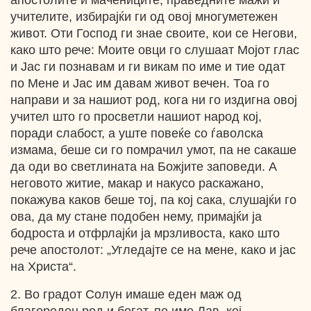
апостолите и мачениците, праведните мажи и
учителите, избирајќи ги од овој многуметежен
живот. Оти Господ ги знае своите, кои се Негови,
како што рече: Моите овци го слушаат Мојот глас
и Јас ги познавам и ги викам по име и тие одат
по Мене и Јас им давам живот вечен. Тоа го
направи и за нашиот род, кога ни го издигна овој
учител што го просветли нашиот народ кој,
поради слабост, а уште повеќе со ѓаволска
измама, беше си го помрачил умот, па не сакаше
да оди во светлината на Божјите заповеди. А
неговото житие, макар и накусо раскажано,
покажува каков беше тој, па кој сака, слушајќи го
ова, да му стане подобен нему, примајќи ја
бодроста и отфрлајќи ја мрзливоста, како што
рече апостолот: „Угледајте се на мене, како и јас
на Христа“.
2. Во градот Солун имаше еден маж од