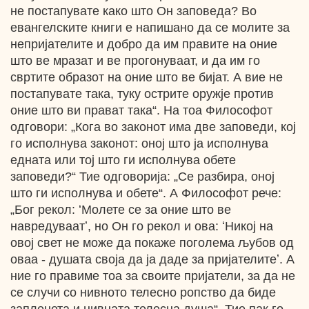
не постапувате како што Он заповеда? Во
евангелските книги е напишано да се молите за
непријателите и добро да им правите на оние
што ве мразат и ве прогонуваат, и да им го
свртите образот на оние што ве бијат. А вие не
постапувате така, туку острите оружје против
оние што ви прават така“. На тоа Философот
одговори: „Кога во законот има две заповеди, кој
го исполнува законот: оној што ја исполнува
едната или тој што ги исполнува обете
заповеди?“ Тие одговорија: „Се разбира, оној
што ги исполнува и обете“. А Философот рече:
„Бог рекол: ʻМолете се за оние што ве
навредуваатʼ, но Он го рекол и ова: ʻНикој на
овој свет не може да покаже поголема љубов од
оваа - душата своја да ја даде за пријателитеʼ. А
ние го правиме тоа за своите пријатели, за да не
се случи со нивното телесно ропство да биде