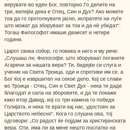
верувате во еден Бог, повторно Го делите на
три, велејќи дека е Отец, Син и Дух? Ако можете
тоа да го протолкувате јасно, испратете ни луѓе
што можат да зборуваат за тоа и да нѐ убедат“.
Тогаш Философот имаше дваесет и четири
години.
Царот свика собор, го повика и него и му рече:
„Слушаш ли, Философе, што зборуваат поганите
Агарени за нашата вера? Ти, бидејќи си слуга и
ученик на Света Троица, оди и спротиви им се, а
Бог Кој е извршител на секое дело, Кој се слави
во Троица - Отец, Син и Свет Дух - нека ти даде
благодат и сила на зборовите, и да те покаже
како втор Давид, кој со три камена го победи
Голијата, и нека те врати кај нас, удостоен за
Царството небесно“. Кога го слушна ова, тој
одговори: „Со радост ќе појдам за христијанската
вера. Оти, има ли за мене нешто послатко на