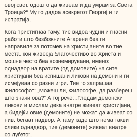
овој свет, одошто да живеам и да умрам за Света
Троица?“ Му го дадоа асекретот Георгиј и ги
испратија.
Кога пристигнаа таму, тие видоа чудни и гнасни
работи што безбожните Агарени беа ги
направиле за потсмев на христијаните во тие
места, кои живееја благочестиво во Христа и
мошне често беа вознемирувани, имено:
однадвор на вратите (од домовите) на сите
христијани беа испишани ликови на демони и ги
исмејуваа со разни игри. Тие го запрашаа
Философот: „Можеш ли, Философе, да разбереш
што значи ова?“ А тој рече: „Гледам демонски
ликови и мислам дека внатре живеат христијани,
а бидејќи овие (демоните) не можат да живеат со
нив, бегаат надвор. А таму каде што нема такви
слики однадвор, тие (демоните) живеат внатре
со луѓето“.