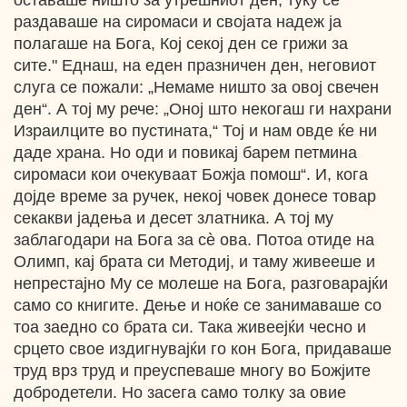
оставаше ништо за утрешниот ден, туку се
раздаваше на сиромаси и својата надеж ја
полагаше на Бога, Кој секој ден се грижи за
сите." Еднаш, на еден празничен ден, неговиот
слуга се пожали: „Немаме ништо за овој свечен
ден“. А тој му рече: „Оној што некогаш ги нахрани
Израилците во пустината,“ Тој и нам овде ќе ни
даде храна. Но оди и повикај барем петмина
сиромаси кои очекуваат Божја помош“. И, кога
дојде време за ручек, некој човек донесе товар
секакви јадења и десет златника. А тој му
заблагодари на Бога за сѐ ова. Потоа отиде на
Олимп, кај брата си Методиј, и таму живееше и
непрестајно Му се молеше на Бога, разговарајќи
само со книгите. Дење и ноќе се занимаваше со
тоа заедно со брата си. Така живеејќи чесно и
срцето свое издигнувајќи го кон Бога, придаваше
труд врз труд и преуспеваше многу во Божјите
добродетели. Но засега само толку за овие