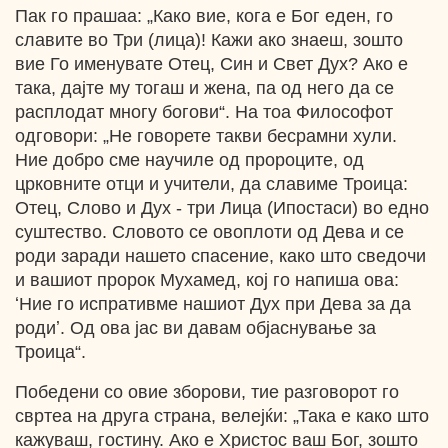
Пак го прашаа: „Како вие, кога е Бог еден, го
славите во Три (лица)! Кажи ако знаеш, зошто
вие Го именувате Отец, Син и Свет Дух? Ако е
така, дајте му тогаш и жена, па од него да се
расплодат многу богови“. На тоа Философот
одговори: „Не говорете такви бесрамни хули.
Ние добро сме научиле од пророците, од
црковните отци и учители, да славиме Троица:
Отец, Слово и Дух - три Лица (Ипостаси) во едно
суштество. Словото се овоплоти од Дева и се
роди заради нашето спасение, како што сведочи
и вашиот пророк Мухамед, кој го напиша ова:
ʻНие го испративме нашиот Дух при Дева за да
родиʼ. Од ова јас ви давам објаснување за
Троица“.
Победени со овие зборови, тие разговорот го
свртеа на друга страна, велејќи: „Така е како што
кажуваш, гостину. Ако е Христос ваш Бог, зошто