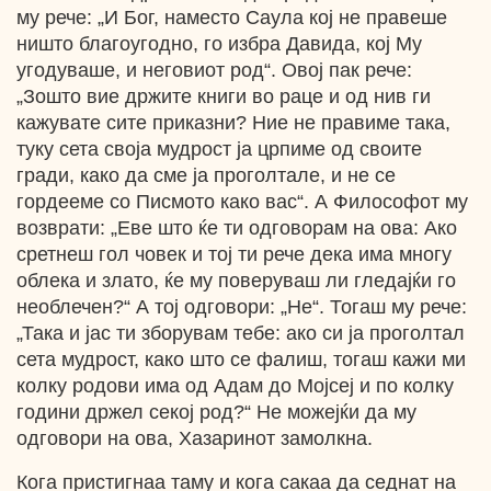
му рече: „И Бог, наместо Саула кој не правеше
ништо благоугодно, го избра Давида, кој Му
угодуваше, и неговиот род“. Овој пак рече:
„Зошто вие држите книги во раце и од нив ги
кажувате сите приказни? Ние не правиме така,
туку сета своја мудрост ја црпиме од своите
гради, како да сме ја проголтале, и не се
гордееме со Писмото како вас“. А Философот му
возврати: „Еве што ќе ти одговорам на ова: Ако
сретнеш гол човек и тој ти рече дека има многу
облека и злато, ќе му поверуваш ли гледајќи го
необлечен?“ А тој одговори: „Не“. Тогаш му рече:
„Така и јас ти зборувам тебе: ако си ја проголтал
сета мудрост, како што се фалиш, тогаш кажи ми
колку родови има од Адам до Мојсеј и по колку
години држел секој род?“ Не можејќи да му
одговори на ова, Хазаринот замолкна.
Кога пристигнаа таму и кога сакаа да седнат на