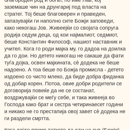
благороден род и богат, по име Лав, кој
заземаше чин на друнгариј под власта на
стратег. Тој беше благоверен и праведен,
запазувајќи ги наполно сите Божји заповеди,
како некогаш Јов. Живеејќи со својата сопруга
родија седум деца, од кои најмалиот, седмиот,
беше Константин Философ, нашиот наставник и
учител. Кога го роди мајка му, го дадоа на доилка
да го дои. Но детето никогаш не сакаше да фати
туѓа дојка, освен мајкината, сѐ додека не беше
надоено. А тоа беше по Божја промисла - детето
издоено со чисто млеко, да биде добра фиданка
од добар корен. Потоа, овие добри родители се
договорија повеќе да не се состанат,
воздржувајќи се меѓу себе, и така живееја во
Господа како брат и сестра четиринаесет години
и никако не го престапија овој завет сѐ додека не
ги раздели смртта.