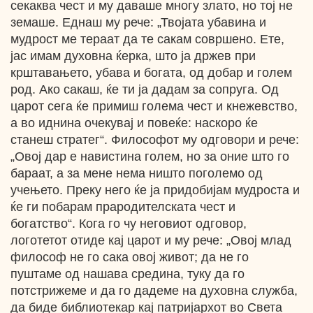
секаква чест и му даваше многу злато, но тој не
земаше. Еднаш му рече: „Твојата убавина и
мудрост ме тераат да те сакам совршено. Ете,
јас имам духовна ќерка, што ја држев при
крштавањето, убава и богата, од добар и голем
род. Ако сакаш, ќе ти ја дадам за сопруга. Од
царот сега ќе примиш голема чест и кнежевство,
а во иднина очекувај и повеќе: наскоро ќе
станеш стратег“. Философот му одговори и рече:
„Овој дар е навистина голем, но за оние што го
бараат, а за мене нема ништо поголемо од
учењето. Преку него ќе ја придобијам мудроста и
ќе ги побарам прародителската чест и
богатство“. Кога го чу неговиот одговор,
логотетот отиде кај царот и му рече: „Овој млад
философ не го сака овој живот; да не го
пуштаме од нашава средина, туку да го
потстрижеме и да го дадеме на духовна служба,
да биде библиотекар кај патријархот во Света