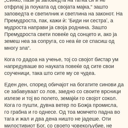
„Синко, пази ја заповедта на татка си и не
отфрлај ја поуката од својата мајка,“ зашто
заповедта е светилник и светлина на законот. На
Премудроста, пак, кажи ѝ: ʻБиди ни сестраʼ, а
мудроста направи ја своја роднина. Зашто
Премудроста свети повеќе од сонцето и, ако ја
земеш неа за сопруга, со неа ќе се спасиш од
многу зла“.
Кога го дадоа на учење, тој со својот бистар ум
напредуваше во науката повеќе од сите свои
соученици, така што сите му се чудеа.
Еден ден, според обичајот на богатите синови да
се забавуваат со лов, заедно со своите врсници
излезе и тој во полето, земајќи го својот сокол.
Кога го пушти, дувна ветер по Божја промисла,
го грабна и го однесе. Од тоа момчето падна во
тага и жал и два дена ништо не јадеше. Оти
милостивиот Бог, со своето човекољубие, не