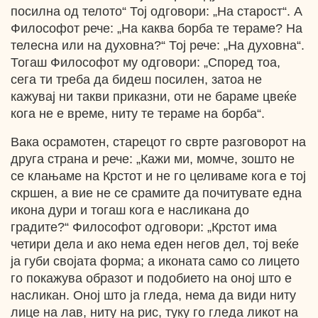
посилна од телото“ Тој одговори: „На старост“. А
Философот рече: „На каква борба те тераме? На
телесна или на духовна?“ Тој рече: „На духовна“.
Тогаш Философот му одговори: „Според тоа,
сега ти треба да бидеш посилен, затоа не
кажувај ни такви приказни, оти не бараме цвеќе
кога не е време, ниту те тераме на борба“.
Вака осрамотен, старецот го сврте разговорот на
друга страна и рече: „Кажи ми, момче, зошто не
се клањаме на Крстот и не го целиваме кога е тој
скршен, а вие не се срамите да почитувате една
икона дури и тогаш кога е насликана до
градите?“ Философот одговори: „Крстот има
четири дела и ако нема еден негов дел, тој веќе
ја губи својата форма; а иконата само со лицето
го покажува образот и подобието на оној што е
насликан. Оној што ја гледа, нема да види ниту
лице на лав, ниту на рис, туку го гледа ликот на