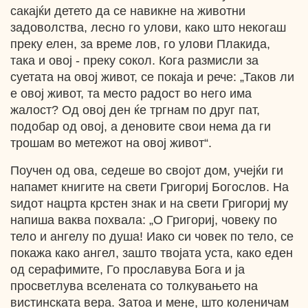
сакајќи детето да се навикне на животни
задоволства, лесно го улови, како што некогаш
преку елен, за време лов, го улови Плакида,
така и овој - преку сокол. Кога размисли за
суетата на овој живот, се покаја и рече: „Таков ли
е овој живот, та место радост во него има
жалост? Од овој ден ќе тргнам по друг пат,
подобар од овој, а деновите свои нема да ги
трошам во метежот на овој живот“.
Поучен од ова, седеше во својот дом, учејќи ги
напамет книгите на свети Григориј Богослов. На
ѕидот нацрта крстен знак и на свети Григориј му
напиша ваква похвала: „О Григориј, човеку по
тело и ангелу по душа! Иако си човек по тело, се
покажа како ангел, зашто твојата уста, како еден
од серафимите, Го прославува Бога и ја
просветлува вселената со толкувањето на
вистинската вера. Затоа и мене, што коленичам