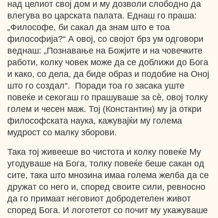
над целиот свој дом и му дозволи слободно да
влегува во царската палата. Еднаш го праша:
„Философе, би сакал да знам што е тоа
философија?“ А овој, со својот брз ум одговори
веднаш: „Познавање на Божјите и на човечките
работи, колку човек може да се доближи до Бога
и како, со дела, да биде образ и подобие на Оној
што го создал“. Поради тоа го засака уште
повеќе и секогаш го прашуваше за сѐ, овој толку
голем и чесен маж. Тој (Константин) му ја откри
философската наука, кажувајќи му голема
мудрост со малку зборови.
Така тој живееше во чистота и колку повеќе Му
угодуваше на Бога, толку повеќе беше сакан од
сите, така што мнозина имаа голема желба да се
дружат со него и, според своите сили, ревносно
да го примаат неговиот добродетелен живот
според Бога. И логотетот со почит му укажуваше