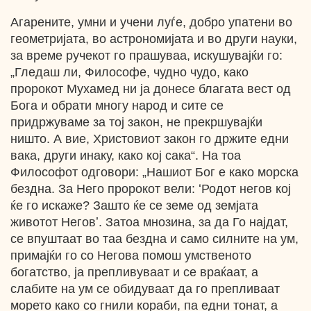
Агарените, умни и учени луѓе, добро упатени во
геометријата, во астрономијата и во други науки,
за време ручекот го прашуваа, искушувајќи го:
„Гледаш ли, Философе, чудно чудо, како
пророкот Мухамед ни ја донесе благата вест од
Бога и обрати многу народ и сите се
придржуваме за тој закон, не прекршувајќи
ништо. А вие, Христовиот закон го држите едни
вака, други инаку, како кој сака“. На тоа
Философот одговори: „Нашиот Бог е како морска
бездна. За Него пророкот вели: ʻРодот негов кој
ќе го искаже? Зашто ќе се земе од земјата
животот Неговʼ. Затоа мнозина, за да Го најдат,
се впуштаат во таа бездна и само силните на ум,
примајќи го со Негова помош умственото
богатство, ја препливуваат и се враќаат, а
слабите на ум се обидуваат да го препливаат
морето како со гнили кораби, па едни тонат, а