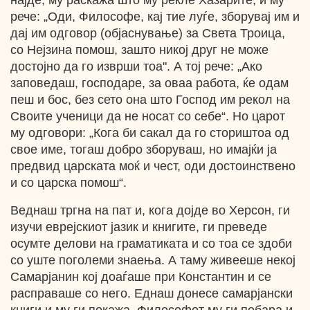
најде, му раскажа што му рекле Хазарите, и му
рече: „Оди, Философе, кај тие луѓе, зборувај им и
дај им одговор (објаснување) за Света Троица,
со Нејзина помош, зашто никој друг не може
достојно да го изврши тоа". А тој рече: „Ако
заповедаш, господаре, за оваа работа, ќе одам
пеш и бос, без сето она што Господ им рекол на
Своите ученици да не носат со себе“. Но царот
му одговори: „Кога би сакал да го сториштоа од
свое име, тогаш добро зборуваш, но имајќи ја
предвид царската моќ и чест, оди достоинствено
и со царска помош“.
Веднаш тргна на пат и, кога дојде во Херсон, ги
изучи еврејскиот јазик и книгите, ги преведе
осумте делови на граматиката и со тоа се здоби
со уште поголеми знаења. А таму живееше некој
Самарјанин кој доаѓаше при Константин и се
расправаше со него. Еднаш донесе самарјански