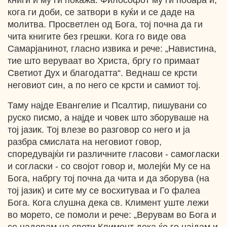
книги и му ги покажа. Философот му ги побара и,
кога ги доби, се затвори в куќи и се даде на
молитва. Просветлен од Бога, тој почна да ги
чита книгите без грешки. Кога го виде ова
Самарјанинот, гласно извика и рече: „Навистина,
тие што веруваат во Христа, бргу го примаат
Светиот Дух и благодатта“. Веднаш се крсти
неговиот син, а по него се крсти и самиот тој.
Таму најде Евангелие и Псалтир, пишувани со
руско писмо, а најде и човек што зборуваше на
тој јазик. Тој влезе во разговор со него и ја
разбра смислата на неговиот говор,
споредувајќи ги различните гласови - самогласки
и согласки - со својот говор и, молејќи Му се на
Бога, набргу тој почна да чита и да зборува (на
тој јазик) и сите му се восхитуваа и Го фалеа
Бога. Кога слушна дека св. Климент уште лежи
во морето, се помоли и рече: „Верувам во Бога и