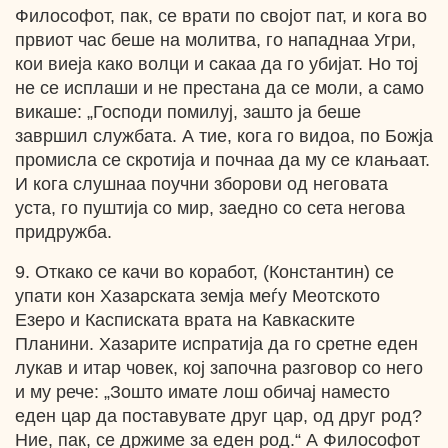
Философот, пак, се врати по својот пат, и кога во
првиот час беше на молитва, го нападнаа Угри,
кои виеја како волци и сакаа да го убијат. Но тој
не се исплаши и не престана да се моли, а само
викаше: „Господи помилуј, зашто ја беше
завршил службата. А тие, кога го видоа, по Божја
промисла се скротија и почнаа да му се клањаат.
И кога слушнаа поучни зборови од неговата
уста, го пуштија со мир, заедно со сета негова
придружба.
9. Откако се качи во коработ, (Константин) се
упати кон Хазарската земја меѓу Меотското
Езеро и Касписката врата на Кавкаските
Планини. Хазарите испратија да го сретне еден
лукав и итар човек, кој започна разговор со него
и му рече: „Зошто имате лош обичај наместо
еден цар да поставувате друг цар, од друг род?
Ние, пак, се држиме за еден род.“ А Философот