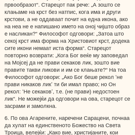
првообразот“. Старецот пак рече: „А зошто се
клањаме на крст без натпис, кога има и други
крстови, а не оддаваат почит на една икона, ако
на неа не е напишано името на оној чијшто образ
е насликан?“ Философот одговори: „Затоа што
секој крст има форма на Христовиот крст, додека
сите икони немаат иста форма“. Старецот
повторно возврати: „Кога Бог веќе му заповедал
на Мојсеј да не прави секаков лик, зошто вие
правите такви ликови и им се клањате?“ На тоа
Философот одговори: „Ако Бог беше рекол ʻне
прави никаков ликʼ ти би имал право; но Он
рекол: ʻНе секаковʼ, т.е. (не прави) недостоен
лик“. Не можејќи да одговори на ова, старецот се
засрами и замолкна.
6. По ова Агарените, наречени Сарацени, почнаа
да хулат на единственото Божество на Света
Троица, велејќи: „Како вие, христијаните, кои