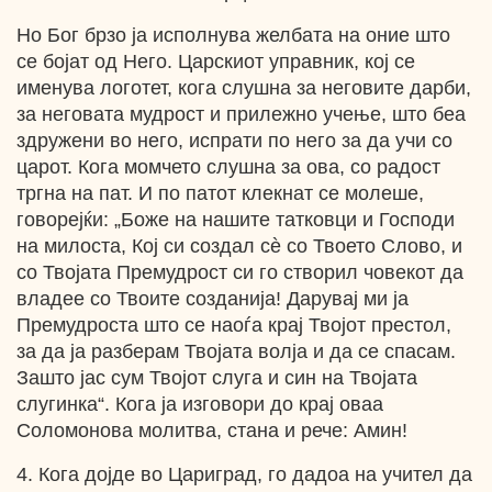
Но Бог брзо ја исполнува желбата на оние што
се бојат од Него. Царскиот управник, кој се
именува логотет, кога слушна за неговите дарби,
за неговата мудрост и прилежно учење, што беа
здружени во него, испрати по него за да учи со
царот. Кога момчето слушна за ова, со радост
тргна на пат. И по патот клекнат се молеше,
говорејќи: „Боже на нашите татковци и Господи
на милоста, Кој си создал сѐ со Твоето Слово, и
со Твојата Премудрост си го створил човекот да
владее со Твоите созданија! Дарувај ми ја
Премудроста што се наоѓа крај Твојот престол,
за да ја разберам Твојата волја и да се спасам.
Зашто јас сум Твојот слуга и син на Твојата
слугинка“. Кога ја изговори до крај оваа
Соломонова молитва, стана и рече: Амин!
4. Кога дојде во Цариград, го дадоа на учител да