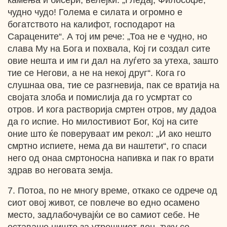
камења и бисери, велејќи: „Гледај, Философе,
чудно чудо! Голема е силата и огромно е
богатството на калифот, господарот на
Сарацените“. А тој им рече: „Тоа не е чудно, но
слава Му на Бога и похвала, Кој ги создал сите
овие нешта и им ги дал на луѓето за утеха, зашто
тие се Негови, а не на некој друг“. Кога го
слушнаа ова, тие се разгневија, пак се вратија на
својата злоба и помислија да го усмртат со
отров. И кога растворија смртен отров, му дадоа
да го испие. Но милостивиот Бог, Кој на сите
оние што ќе поверуваат им рекол: „И ако нешто
смртно испиете, нема да ви наштети“, го спаси
него од онаа смртоносна напивка и пак го врати
здрав во неговата земја.
7. Потоа, по не многу време, откако се одрече од
сиот овој живот, се повлече во едно осамено
место, задлабочувајќи се во самиот себе. Не