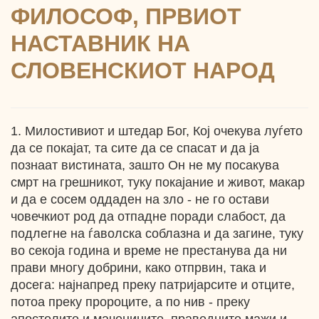
ФИЛОСОФ, ПРВИОТ
НАСТАВНИК НА
СЛОВЕНСКИОТ НАРОД
1. Милостивиот и штедар Бог, Кој очекува луѓето
да се покајат, та сите да се спасат и да ја
познаат вистината, зашто Он не му посакува
смрт на грешникот, туку покајание и живот, макар
и да е сосем оддаден на зло - не го остави
човечкиот род да отпадне поради слабост, да
подлегне на ѓаволска соблазна и да загине, туку
во секоја година и време не престанува да ни
прави многу добрини, како отпрвин, така и
досега: најнапред преку патријарсите и отците,
потоа преку пророците, а по нив - преку