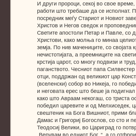
И други пророци, секој во свое време,
работи што требаше да се исполнат. П
посредник меѓу Стариот и Новиот завет
Христов и Негов сведок и проповедник
Светите апостоли Петар и Павле, со д
Христови, како молња го минаа целиот 
земја. По нив мачениците, со својата к
нечистотијата, а преемниците на свети
крстија царот, со многу подвизи и труд
паганството. Чесниот папа Силвестер 
отци, поддржан од великиот цар Конст
(вселенски) собор во Никеја, го побед
и неговата ерес што беше ја подигнал
како што Авраам некогаш, со триста о
победил царевите и од Мелхиседек, ц
свештеник на Бога Вишниот, прими бла
Дамас и Григориј Богослов, со сто и п
Теодосиј Велики, во Цариград го потвр
„Верувам во едниот Бог..“, а го отфрли