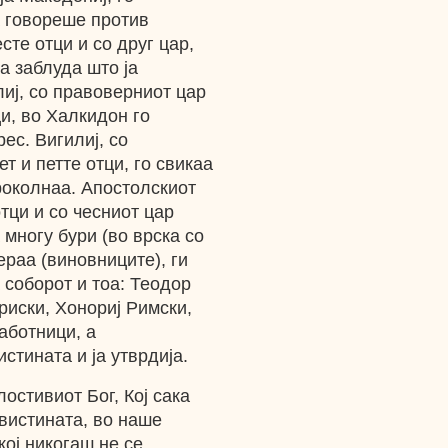
а говореше против
сте отци и со друг цар,
та заблуда што ја
иј, со правоверниот цар
ци, во Халкидон го
ес. Вигилиј, со
т и петте отци, го свикаа
проколнаа. Апостолскиот
тци и со чесниот цар
 многу бури (во врска со
ераа (виновниците), ги
 соборот и тоа: Теодор
риски, Хонориј Римски,
аботници, а
истината и ја утврдија.
лостивиот Бог, Кој сака
 вистината, во наше
кој никогаш не се