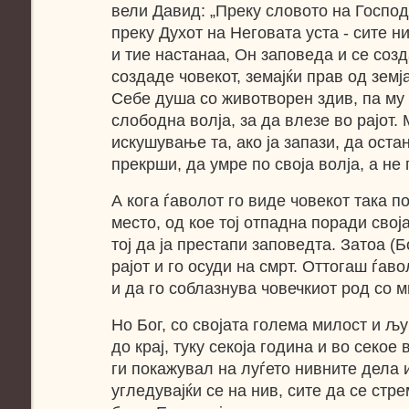
вели Давид: „Преку словото на Господ
преку Духот на Неговата уста - сите н
и тие настанаа, Он заповеда и се созд
создаде човекот, земајќи прав од земј
Себе душа со животворен здив, па му 
слободна волја, за да влезе во рајот.
искушување та, ако ја запази, да остан
прекрши, да умре по своја волја, а не
А кога ѓаволот го виде човекот така п
место, од кое тој отпадна поради свој
тој да ја престапи заповедта. Затоа (Б
рајот и го осуди на смрт. Оттогаш ѓав
и да го соблазнува човечкиот род со 
Но Бог, со својата голема милост и љу
до крај, туку секоја година и во секо
ги покажувал на луѓето нивните дела 
угледувајќи се на нив, сите да се стр