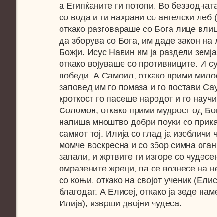
а Египќаните ги потопи. Во безводната
со вода и ги нахрани со ангелски леб (
откако разговараше со Бога лице влиц
да зборува со Бога, им даде закон на 
Божји. Исус Навин им ја раздели земја
откако војуваше со противниците. И с
победи. А Самоил, откако прими милос
заповед им го помаза и го постави Са
кроткост го пасеше народот и го научи
Соломон, откако прими мудрост од Бог
напиша мноштво добри поуки со прика
самиот тој. Илија со глад ја изобличи 
момче воскресна и со збор симна оган
запали, и жртвите ги изгоре со чудесен
омразените жреци, па се вознесе на н
со коњи, откако на својот ученик (Елис
благодат. А Елисеј, откако ја зеде нам
Илија), изврши двојни чудеса.