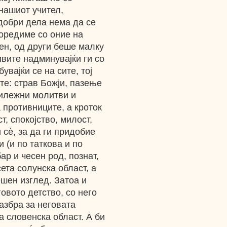
нашиот учител,
добри дела нема да се
поредиме со оние на
ен, од други беше малку
ивите надминувајќи ги со
увајќи се на сите, тој
те: страв Божји, пазење
рилежни молитви и
а противниците, а кроток
т, спокојство, милост,
 сѐ, за да ги придобие
 (и по таткова и по
ар и чесен род, познат,
сета солунска област, а
шен изглед. Затоа и
говото детство, со него
азбра за неговата
а словенска област. А би