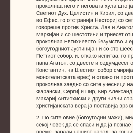
проколнаа него и неговата хула што ј
Светиот Дух. Целистин и Кирил, со две
во Ефес, го отстранија Несториј со се
говореше против Христа. Лав и Анатол
Маркијан и со шестотини и триесет от
проколнаа Евтихиевото безумство и ер
богоугодниот Јустинијан и со сто шеесе
Петтиот собор, и, откако испитаа, го 
папа Агатон, со двесте и седумдесет о
Константин, на Шестиот собор смирија
монотелитската ерес) и откако ги прот
проколнаа заедно со сите учесници на
Фарански, Сергиј и Пир, Кир Александ
Макариј Антиохиски и други нивни сор
христијанската вера ја поставија врз в
2. По сите овие (богоугодни мажи), ми
секој човек да се спаси и да ја познае
време, заради нашиот народ, за кој ни