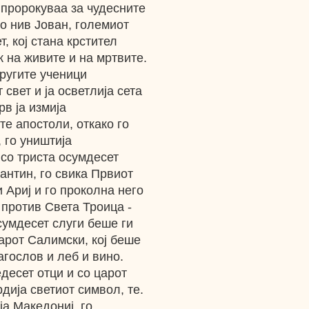
 пророкуваа за чудесните
о нив Јован, големиот
, кој стана крстител
 на живите и на мртвите.
ругите ученици
свет и ја осветлија сета
рв ја измија
те апостоли, откако го
, го уништија
со триста осумдесет
антин, го свика Првиот
и Ариј и го проколна него
 против Света Троица -
сумдесет слуги беше ги
арот Салимски, кој беше
гослов и леб и вино.
едесет отци и со царот
дија светиот символ, те.
ја Македониј, го