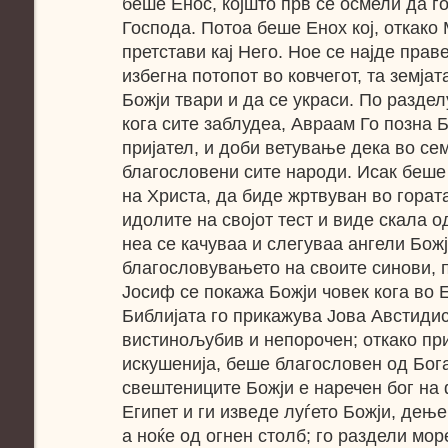
беше Енос, којшто прв се осмели да г
Господа. Потоа беше Енох кој, откако 
претстави кај Него. Ное се најде праве
избегна потопот во ковчегот, та земјат
Божји твари и да се украси. По разде
кога сите заблудеа, Авраам Го позна Б
пријател, и доби ветување дека во се
благословени сите народи. Исак беше
на Христа, да биде жртвуван во гората
идолите на својот тест и виде скала о
неа се качуваа и слегуваа ангели Божј
благословувањето на своите синови, 
Јосиф се покажа Божји човек кога во Е
Библијата го прикажува Јова Австидис
вистинољубив и непорочен; откако пр
искушенија, беше благословен од Бога
свештениците Божји е наречен бог на 
Египет и ги изведе луѓето Божји, дење
а ноќе од огнен столб; го раздели мор