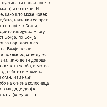
 пустина ги напои луѓето
мана) и со птици. И
е, како што може човек
луѓето, напишан со прст
та на луѓето Божји,
удиите извојуваа многу
т Божја, по Божја
ул за цар. Давид со
 на Божји песни.
а повеќе од сите луѓе,
зни, иако не ги доврши
човечката злоба, и мртво
 од небото и мнозина
 оган, и ги изби
ебо на огнена колесница
еј) му даде двојна
етката (кожувот на