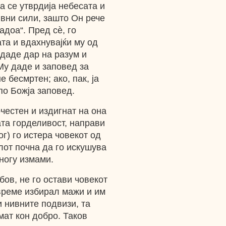
а се утврдија небесата и
ивни сили, зашто Он рече
адоа“. Пред сѐ, го
ата и вдахнувајќи му од
даде дар на разум и
 Му даде и заповед за
е бесмртен; ако, пак, ја
 по Божја заповед.
очестен и издигнат на она
ата горделивост, направи
ог) го истера човекот од
олот почна да го искушува
многу измами.
бов, не го остави човекот
е време избирал мажи и им
и нивните подвизи, та
емат кон добро. Таков