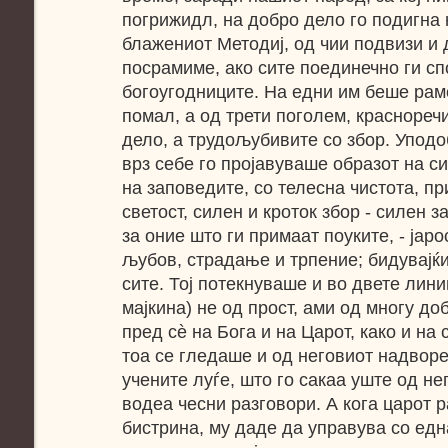
погрижидл, на добро дело го подигна 
блажениот Методиј, од чии подвизи и 
посрамиме, ако сите поединечно ги с
богоугодниците. На едни им беше рам
помал, а од трети поголем, краснореч
дело, а трудољубивите со збор. Уподоб
врз себе го пројавуваше образот на си
на заповедите, со телесна чистота, п
светост, силен и кроток збор - силен з
за оние што ги примаат поуките, - јарос
љубов, страдање и трпение; бидувајќи
сите. Тој потекнуваше и во двете линии
мајкина) не од прост, ами од многу доб
пред сѐ на Бога и на Царот, како и на 
тоа се гледаше и од неговиот надворе
учените луѓе, што го сакаа уште од не
водеа чесни разговори. А кога царот р
бистрина, му даде да управува со едн