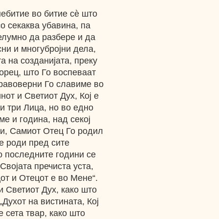
небитие во битие сѐ што
о секаква убавина, па
елумно да разбере и да
сни и многубројни дела,
а на созданијата, преку
орец, што Го воспеваат
правоверни Го славиме во
от и Светиот Дух, Кој е
и три Лица, но во едно
ме и година, над секој
ли, Самиот Отец Го родил
е роди пред сите
о последните години се
Својата пречиста уста,
от и Отецот е во Мене“.
и Светиот Дух, како што
„Духот на вистината, Кој
е сета твар, како што