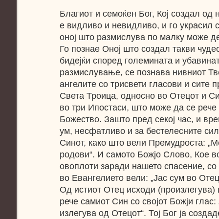
Благиот и семоќен Бог, Кој создал од 
е видливо и невидливо, и го украсил с
оној што размислува по малку може д
Го познае Оној што создал такви чуде
бидејќи според големината и убавинат
размислување, се познава нивниот Тв
ангелите со трисвети гласови и сите 
Света Троица, односно во Отецот и Син
во три Ипостаси, што може да се рече 
Божество. Зашто пред секој час, и вре
ум, несфатливо и за бестелесните си
Синот, како што вели Премудроста: „М
родови“. И самото Божјо Слово, Кое в
овоплоти заради нашето спасение, со 
во Евангелието вели: „Јас сум во Отец
Од истиот Отец исходи (произлегува) 
рече самиот Син со својот Божји глас: 
излегува од Отецот“. Тој Бог ја создад