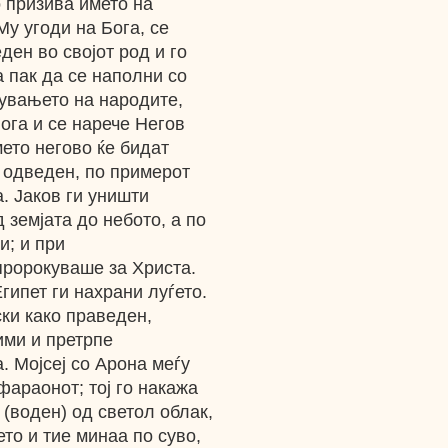
о призива името на
Му угоди на Бога, се
ден во својот род и го
а пак да се наполни со
лувањето на народите,
ога и се нарече Негов
мето негово ќе бидат
 одведен, по примерот
. Јаков ги уништи
д земјата до небото, а по
и; и при
пророкуваше за Христа.
гипет ги нахрани луѓето.
ки како праведен,
ими и претрпе
. Мојсеј со Арона меѓу
фараонот; тој го накажа
 (воден) од светол облак,
ето и тие минаа по суво,