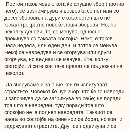
Постои таков човек, кога ќе слушне збор (против
него), се вознемирува и возвраќа со пет или со
десет зборови, па дури е ожалостен што не
кажал трократно повеќе лоши зборови. Но, по
неколку денови, тој се менува, односно
прекинува со таквата состојба. Некој е таков
цела недела, или еден ден, и потоа се менува.
Некој се навредува и се огорчува или други
огорчува, но веднаш се менува. Ете, колку
состојби. И сите кои така прават се подложни на
пеколот.
Да зборуваме и за оние кои ги испитуваат
страстите. Човекот ќе чуе збор што ќе го навреди
и започнува да се загрижува во себе; не поради
тоа што е навреден, туку поради тоа што
спокојно не ја поднел навредата. Таквиот се
наоѓа во состојба на оние кои се борат, но кои ги
задржуваат страстите. Друг се подвизува и се