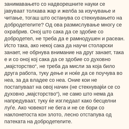
занимавањето со надворешните науки се
јавуваат толкава жар и желба за изучување и
читање, тогаш што останува со стекнувањето на
добродетелите? Од ова размислување многу се
охрабрив. Оној што сака да се здобие со
добродетел, не треба да е рамнодушен и расеан.
Исто така, ако некој сака да научи столарски
занает, не обрнува внимание на друг занает, така
е и со оној кој сака да се здобие со духовно
„мајсторство“, не треба да мисли за која било
друга работа, туку дење и ноќе да се поучува во
неа, за да владее со неа. Оние кои не
постапуваат на овој начин (не стекнувајќи се со
духовно „мајсторство“), не само што нема да
напредуваат, туку ќе изгледаат како бесцелни
луѓе. Ако човекот не бега и не се бори со
наклонетоста кон злото, лесно отстапува од
патеката на добродетелите.