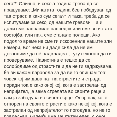
сега?“ Слично, и секоја година треба да се
прашуваме: „Минатата година бев победуван од
таа страст, а како сум сега?“ И така, треба да се
испитуваме за секој од нашите гревови – а и
дали сме направиле напредок или сме во истата
состојба, или пак, сме станале полоши. Ако
подолго време не сме ги искорениле нашите зли
намери, Бог нека ни даде сила да не им
дозволиме да нè надвладеат, туку секогаш да ги
проверуваме. Навистина е тешко да се
ослободиме од страстите и да не ги задржуваме.
Ќе ви кажам парабола за да ви го опишам тоа:
човек кој им дава пат на страстите и страда
поради тоа е како оној кој, кога е застрелан од
непријател, ја зема стрелата во своите раце и
сам ја забодува во своето срце. Оној, пак, кој е
отпорен на своите страсти е како некој кој, кога е
застрелан од непријателот го погодува, но не го
повредува, бидејќи има заштитен елек. А оној,