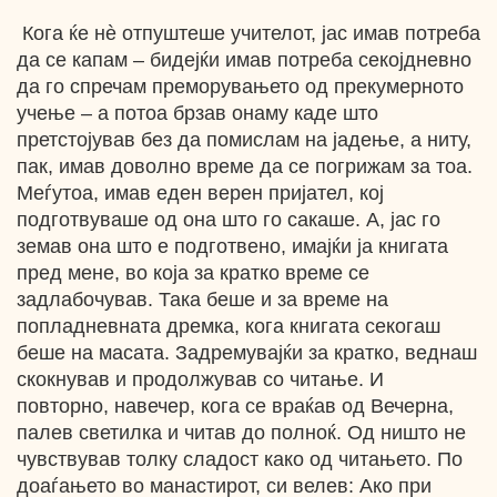
Кога ќе нè отпуштеше учителот, јас имав потреба
да се капам – бидејќи имав потреба секојдневно
да го спречам преморувањето од прекумерното
учење – а потоа брзав онаму каде што
претстојував без да помислам на јадење, а ниту,
пак, имав доволно време да се погрижам за тоа.
Меѓутоа, имав еден верен пријател, кој
подготвуваше од она што го сакаше. А, јас го
земав она што е подготвено, имајќи ја книгата
пред мене, во која за кратко време се
задлабочував. Така беше и за време на
попладневната дремка, кога книгата секогаш
беше на масата. Задремувајќи за кратко, веднаш
скокнував и продолжував со читање. И
повторно, навечер, кога се враќав од Вечерна,
палев светилка и читав до полноќ. Од ништо не
чувствував толку сладост како од читањето. По
доаѓањето во манастирот, си велев: Ако при