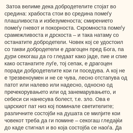
Затоа велиме дека добродетелите стојат во
средина: храбоста стои во средина помеѓу
плашливоста и избезуменоста; смирението
помеѓу гневот и покорноста. Скромноста помеѓу
срамежливоста и дрскоста – и така натаму со
останатите добродетели. Човек кој се удостоил
со такви добродетели е драгоцен пред Бога, па
дури секогаш да го гледаат како јаде, пие и спие
како останатите луѓе, тој сепак, е драгоцен
поради добродетелите кои ги поседува. А кој не
е трезвеноумен и не се чува, лесно отстапува од
патот или налево или надесно, односно од
пречекорувањето или од занемарувањето, и
себеси си нанесува болест, т.е. зло. Ова е
царскиот пат низ кој поминале светителите;
различните состојби на душата се милјите кои
човекот треба да ги помине – секогаш гледајќи
до каде стигнал и во која состојба се наоѓа. Да