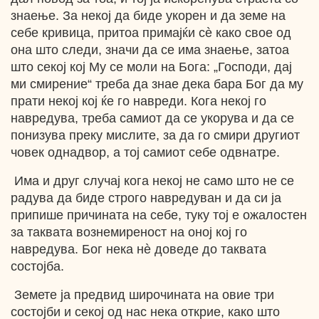
знаење. За некој да биде укорен и да земе на
себе кривица, притоа примајќи сè како свое од
она што следи, значи да се има знаење, затоа
што секој кој Му се моли на Бога: „Господи, дај
ми смирение“ треба да знае дека бара Бог да му
прати некој кој ќе го навреди. Кога некој го
навредува, треба самиот да се укорува и да се
понизува преку мислите, за да го смири другиот
човек однадвор, а тој самиот себе одвнатре.
Има и друг случај кога некој не само што не се
радува да биде строго навредуван и да си ја
припише причината на себе, туку тој е ожалостен
за таквата вознемиреност на оној кој го
навредува. Бог нека нè доведе до таквата
состојба.
Земете ја предвид широчината на овие три
состојби и секој од нас нека открие, како што