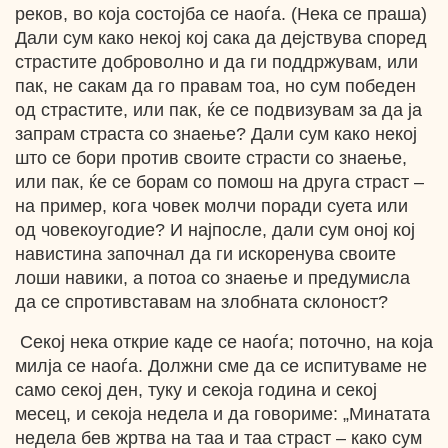
реков, во која состојба се наоѓа. (Нека се праша)
Дали сум како некој кој сака да дејствува според
страстите доброволно и да ги поддржувам, или
пак, не сакам да го правам тоа, но сум победен
од страстите, или пак, ќе се подвизувам за да ја
запрам страста со знаење? Дали сум како некој
што се бори против своите страсти со знаење,
или пак, ќе се борам со помош на друга страст –
на пример, кога човек молчи поради суета или
од човекоугодие? И најпосле, дали сум оној кој
навистина започнал да ги искоренува своите
лоши навики, а потоа со знаење и предумисла
да се спротивставам на злобната склоност?
Секој нека открие каде се наоѓа; поточно, на која
милја се наоѓа. Должни сме да се испитуваме не
само секој ден, туку и секоја година и секој
месец, и секоја недела и да говориме: „Минатата
недела бев жртва на таа и таа страст – како сум