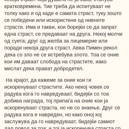
кратковремена. Тие треба да испитуваат не
толку како и од каде е самата страст, туку зошто
се победени или искористени од нивните
страсти. Има и такви, кои борејќи се да запрат
една страст, се предаваат на друга. Некој молчи
од суета; друг од желба за лицемерие или
поради некоја друга страст. Авва Пимен рекол
дека со зло не се истребува злото. Тоа се оние
кои им даваат слобода на страстите, иако
мислат дека прават добродетел.
На крајот, да кажеме за оние кои ги
искоренуваат страстите. Ако некој човек се
радува кога го навредуваат, бидејќи со тоа
добива награда, тој припаѓа на оние кои ја
искоренуваат страста, но не со знаење. Друг се
радува кога е навреден, но како оној кој
заслужува да го навредуваат, бидејќи самиот
дал повод за тоа; и тој ја искоренува страста со