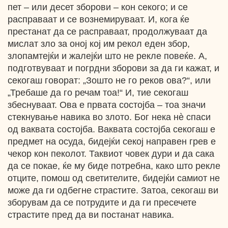
пет – или десет зборови – кон секого; и се
расправаат и се вознемируваат. И, кога ќе
престанат да се расправаат, продолжуваат да
мислат зло за оној кој им рекол еден збор,
злопамтејќи и жалејќи што не рекле повеќе. А,
подготвуваат и погрдни зборови за да ги кажат, и
секогаш говорат: „Зошто не го реков ова?“, или
„Требаше да го речам тоа!“ И, тие секогаш
збеснуваат. Ова е првата состојба – тоа значи
стекнување навика во злото. Бог нека нè спаси
од ваквата состојба. Ваквата состојба секогаш е
предмет на осуда, бидејќи секој направен грев е
чекор кон пеколот. Таквиот човек дури и да сака
да се покае, ќе му биде потребна, како што рекле
отците, помош од светителите, бидејќи самиот не
може да ги одбегне страстите. Затоа, секогаш ви
зборувам да се потрудите и да ги пресечете
страстите пред да ви постанат навика.