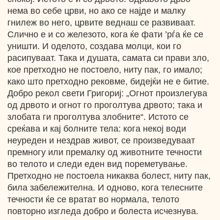
нема во себе црви, но ако се најде и малку
гнилеж во него, црвите веднаш се развиваат.
Слично е и со железото, кога ќе фати ’рѓа ќе се
уништи. И оделото, создава молци, кои го
расипуваат. Така и душата, самата си прави зло,
кое претходно не постоело, ниту пак, го имало;
како што претходно рековме, бидејќи не е битие.
Добро рекол свети Григориј: „Огнот произлегува
од дрвото и огнот го проголтува дрвото; така и
злобата ги проголтува злобните“. Истото се
среќава и кај болните тела: кога некој води
неуреден и нездрав живот, се произведуваат
премногу или премалку од животните течности
во телото и следи еден вид пореметување.
Претходно не постоела никаква болест, ниту пак,
била забележителна. И одново, кога телесните
течности ќе се вратат во нормала, телото
повторно изгледа добро и болеста исчезнува.