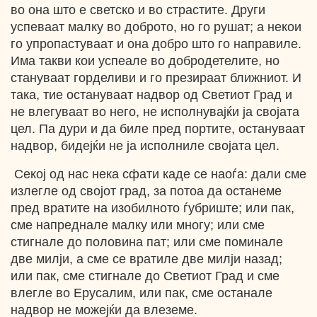
во она што е светско и во страстите. Други
успеваат малку во доброто, но го рушат; а некои
го упропастуваат и она добро што го направиле.
Има такви кои успеале во добродетелите, но
стануваат горделиви и го презираат ближниот. И
така, тие остануваат надвор од Светиот Град и
не влегуваат во него, не исполнувајќи ја својата
цел. Па дури и да биле пред портите, остануваат
надвор, бидејќи не ја исполниле својата цел.
Секој од нас нека сфати каде се наоѓа: дали сме
излегле од својот град, за потоа да останеме
пред вратите на изобилното ѓубриште; или пак,
сме напреднале малку или многу; или сме
стигнале до половина пат; или сме поминале
две милји, а сме се вратиле две милји назад;
или пак, сме стигнале до Светиот Град и сме
влегле во Ерусалим, или пак, сме останале
надвор не можејќи да влеземе.