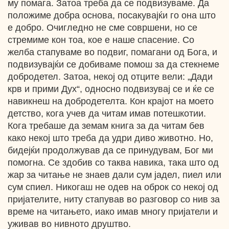
му помага. Затоа треба да се подвизуваме. Да
положиме добра основа, посакувајќи го она што
е добро. Очигледно не сме совршени, но се
стремиме кон тоа, кое е наше спасение. Со
желба стапуваме во подвиг, помагани од Бога, и
подвизувајќи се добиваме помош за да стекнеме
добродетел. Затоа, некој од отците вели: „Дади
крв и прими Дух“, односно подвизувај се и ќе се
навикнеш на добродетелта. Кон крајот на моето
детство, кога учев да читам имав потешкотии.
Кога требаше да земам книга за да читам бев
како некој што треба да удри диво животно. Но,
бидејќи продолжував да се принудувам, Бог ми
помогна. Се здобив со таква навика, така што од
жар за читање не знаев дали сум јадел, пиел или
сум спиел. Никогаш не одев на оброк со некој од
пријателите, ниту стапував во разговор со нив за
време на читањето, иако имав многу пријатели и
уживав во нивното друштво.