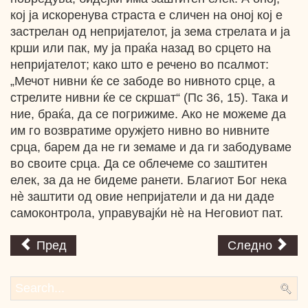
кој ја искоренува страста е сличен на оној кој е
застрелан од непријателот, ја зема стрелата и ја
крши или пак, му ја праќа назад во срцето на
непријателот; како што е речено во псалмот:
„Мечот нивни ќе се забоде во нивното срце, а
стрелите нивни ќе се скршат“ (Пс 36, 15). Така и
ние, браќа, да се погрижиме. Ако не можеме да
им го возвратиме оружјето нивно во нивните
срца, барем да не ги земаме и да ги забодуваме
во своите срца. Да се облечеме со заштитен
елек, за да не бидеме ранети. Благиот Бог нека
нè заштити од овие непријатели и да ни даде
самоконтрола, управувајќи нè на Неговиот пат.
Пред
Следно