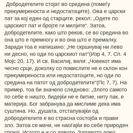
Добродетелите стојат во средина (помеѓу
прекумереноста и недостатоците). Ова е царски
пат за кој еден од старците, рекол: „Одете по
царскиот пат и бројте ги милјите“. Затоа,
добродетелите, како што реков, се во средина во
она што е премногу и во она што е премалку.
Заради тоа е напишано: „Не скршнувај ни лево
ни десно, но оди по царскиот пат“(Изр 4, 7. Сп. 4
Мојс 20, 17). И св. Василиј, вели: „Човекот има
чесно срце, доколку со помислите не е склон кон
прекумереноста или недостатоците, но оди по
средина на патот од добродетелите“(Пс 7, 7). На
пример, тоа би значело следново: „Злото самото
по себе е ништо, бидејќи не е битие, ниту пак, е
материја. Бог забранува да мислиме дека има
суштина. Но, душата, отстапувајќи од
добродетелите е во страсна состојба и прави
зло. Затоа се мачи, не наоѓајќи во себе природен
спокој. Истото е и со дрвото. Здравото дрво