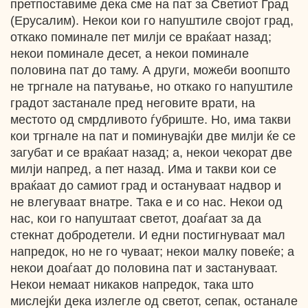
претпоставиме дека сме на пат за Светиот Град
(Ерусалим). Некои кои го напуштиле својот град,
откако поминале пет милји се враќаат назад;
некои поминале десет, а некои поминале
половина пат до таму. А други, можеби воопшто
не тргнале на патување, но откако го напуштиле
градот застанале пред неговите врати, на
местото од смрдливото ѓубриште. Но, има такви
кои тргнале на пат и поминувајќи две милји ќе се
загубат и се враќаат назад; а, некои чекорат две
милји напред, а пет назад. Има и такви кои се
враќаат до самиот град и остануваат надвор и
не влегуваат внатре. Така е и со нас. Некои од
нас, кои го напуштаат светот, доаѓаат за да
стекнат добродетели. И едни постигнуваат мал
напредок, но не го чуваат; некои малку повеќе; а
некои доаѓаат до половина пат и застануваат.
Некои немаат никаков напредок, така што
мислејќи дека излегле од светот, сепак, останале