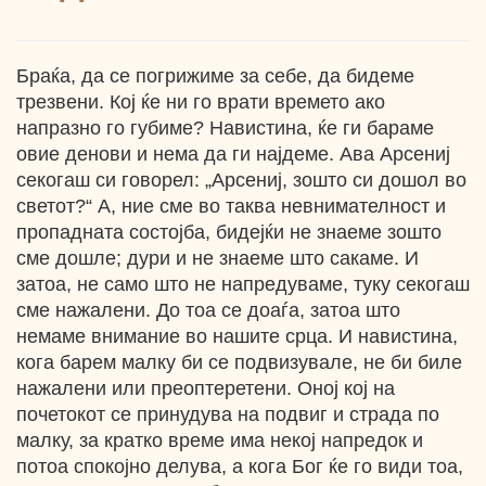
Браќа, да се погрижиме за себе, да бидеме
трезвени. Кој ќе ни го врати времето ако
напразно го губиме? Навистина, ќе ги бараме
овие денови и нема да ги најдеме. Ава Арсениј
секогаш си говорел: „Арсениј, зошто си дошол во
светот?“ А, ние сме во таква невнимателност и
пропадната состојба, бидејќи не знаеме зошто
сме дошле; дури и не знаеме што сакаме. И
затоа, не само што не напредуваме, туку секогаш
сме нажалени. До тоа се доаѓа, затоа што
немаме внимание во нашите срца. И навистина,
кога барем малку би се подвизувале, не би биле
нажалени или преоптеретени. Оној кој на
почетокот се принудува на подвиг и страда по
малку, за кратко време има некој напредок и
потоа спокојно делува, а кога Бог ќе го види тоа,