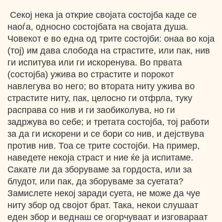
Секој нека ја открие својата состојба каде се
наоѓа, односно состојбата на својата душа.
Човекот е во една од трите состојби: онаа во која
(тој) им дава слобода на страстите, или пак, нив
ги испитува или ги искоренува. Во првата
(состојба) ужива во страстите и порокот
навлегува во него; во втората ниту ужива во
страстите ниту, пак, целосно ги отфрла, туку
расправа со нив и ги заобиколува, но ги
задржува во себе; и третата состојба, тој работи
за да ги искорени и се бори со нив, и дејствува
против нив. Тоа се трите состојби. На пример,
наведете некоја страст и ние ќе ја испитаме.
Сакате ли да зборуваме за гордоста, или за
блудот, или пак, да зборуваме за суетата?
Замислете некој заради суета, не може да чуе
ниту збор од својот брат. Така, некои слушаат
еден збор и веднаш се огорчуваат и изговараат