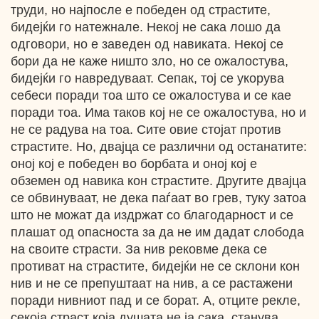
труди, но најпосле е победен од страстите,
бидејќи го натежнале. Некој не сака лошо да
одговори, но е заведен од навиката. Некој се
бори да не каже ништо зло, но се ожалостува,
бидејќи го навредуваат. Сепак, тој се укорува
себеси поради тоа што се ожалостува и се кае
поради тоа. Има таков кој не се ожалостува, но и
не се радува на тоа. Сите овие стојат против
страстите. Но, двајца се различни од останатите:
оној кој е победен во борбата и оној кој е
обземен од навика кон страстите. Другите двајца
се обвинуваат, не дека паѓаат во грев, туку затоа
што не можат да издржат со благодарност и се
плашат од опасноста за да не им дадат слобода
на своите страсти. За нив рековме дека се
противат на страстите, бидејќи не се склони кон
нив и не се препуштаат на нив, а се растажени
поради нивниот пад и се борат. А, отците рекле,
секоја страст која душата не ја сака, станува